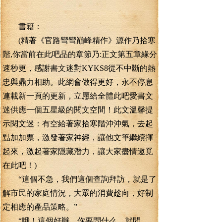
書籍：
(精著《官路彎彎巔峰精作》源作乃拾寒
階,你當前在此吧品的章節乃:正文第五章緣分
速秒更，感謝書文迷對KYKS8從不中斷的熱
忠與鼎力相助。此網會做得更好，永不停息
連載新一頁的更新，立愿給全體此吧愛書文
迷供應一個五星級的閱文空間！此文溫馨提
示閱文迷：有空給著家拾寒階沖沖氣，去起
點加加票，激發著家神經，讓他文筆繼續揮
起來，激起著家隱藏潛力，讓大家盡情遨覓
在此吧！)
“這個不急，我們這個查詢拜訪，就是了
解市民的家庭情況，大眾的消費趁向，好制
定相應的產品策略。”
“哦！這個好辦，你要問什么，就問