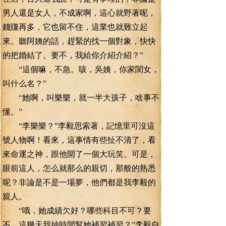
男人還是女人，不成家啊，這心就野著呢，
錢賺再多，它也留不住，這業也就難立起
來。聽阿姨的話，趕緊的找一個對象，快快
的把婚結了。要不，我給你介紹介紹？”
“這個嘛，不急。咳，吳姨，你家閨女，
叫什么名？”
“她啊，叫樂樂，就一半大孩子，啥事不
懂。”
“李樂樂？”李毅思索著，記憶里可沒這
號人物啊！看來，這事情有些扯不清了，看
來命運之神，跟他開了一個大玩笑。可是，
眼前這人，怎么就那么的親切，那般的熟悉
呢？非論是不是一場夢，他們都是我李毅的
親人。
“哦，她成績欠好？哪些科目不可？要
不，這幾天我抽時間幫她補習補習？”李毅自