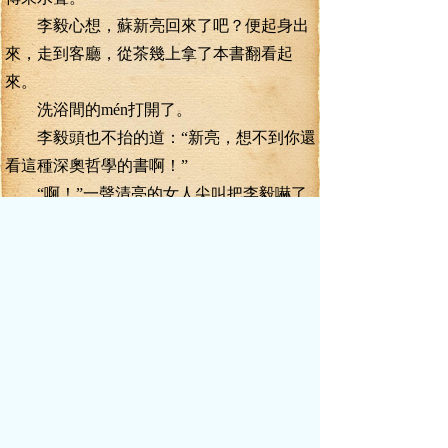
李毅心想，蘇新亮回來了吧？便起身出
來，走到客廳，從茶幾上拿了本書翻看起
來。
洗浴間的mén打開了。
李毅頭也不抬的道：“新亮，想不到你還
看這種深奧哲學的書啊！”
“啊！”一聲清亮的女人尖叫把李毅嚇了
一跳。
李毅抬頭，看到一個女人只裹了一條浴
巾，lù出潔白的上半身和修長的，正努目看
著自己，仔細一看，原來是蘇櫻，笑道：“你
怎么在這里？”
“你怎么在這里？”蘇櫻反問了一句。
“哦，你是蘇新亮的妹妹？”李毅很快就
反應過來。
“那你是我哥的朋友？”蘇櫻見到是熟