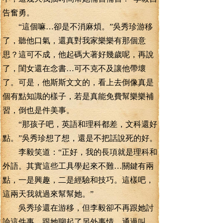
告奮勇。
“這個嘛…卻是不消麻煩。”吳秀珍游移
了，聽他口氣，還真對我家樂樂有那個意
思？這可不成，他起碼大著好幾歲呢，再說
了，閨女還在念書…可不克不及讓他帶壞
了。可是，他斯斯文文的，看上去倒像真是
個有點知識的樣子，若是真能免費幫樂樂補
習，倒也是件美事。
“那孩子吧，英語和理科都差，文科還好
點。”吳秀珍想了想，還是不把話說死的好。
李毅笑道：“正好，我的長項就是理科和
外語。其實這些工具學起來不難…關鍵有兩
點，一是興趣，二是經驗和技巧。這樣吧，
這兩天我就過來幫幫她。”
吳秀珍還在游移，但李毅卻不再跟她討
論這件事…跟她聊起了另外事情。通過叫