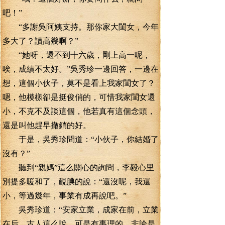
吧！”
“多謝吳阿姨支持。那你家大閨女，今年
多大了？讀高幾啊？”
“她呀，還不到十六歲，剛上高一呢，
唉，成績不太好。”吳秀珍一邊回答，一邊在
想，這個小伙子，莫不是看上我家閨女了？
嗯，他模樣卻是挺俊俏的，可惜我家閨女還
小，不克不及談這個，他若真有這個念頭，
還是叫他趕早撤銷的好。
于是，吳秀珍問道：“小伙子，你結婚了
沒有？”
聽到“親媽”這么關心的詢問，李毅心里
別提多暖和了，靦腆的說：“還沒呢，我還
小，等過幾年，事業有成再說吧。”
吳秀珍道：“安家立業，成家在前，立業
在后，古人這么說，可是有事理的，非論是