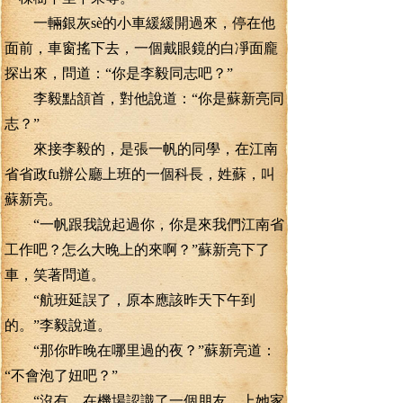
一輛銀灰sè的小車緩緩開過來，停在他
面前，車窗搖下去，一個戴眼鏡的白凈面龐
探出來，問道：“你是李毅同志吧？”
李毅點頷首，對他說道：“你是蘇新亮同
志？”
來接李毅的，是張一帆的同學，在江南
省省政fu辦公廳上班的一個科長，姓蘇，叫
蘇新亮。
“一帆跟我說起過你，你是來我們江南省
工作吧？怎么大晚上的來啊？”蘇新亮下了
車，笑著問道。
“航班延誤了，原本應該昨天下午到
的。”李毅說道。
“那你昨晚在哪里過的夜？”蘇新亮道：
“不會泡了妞吧？”
“沒有，在機場認識了一個朋友，上她家