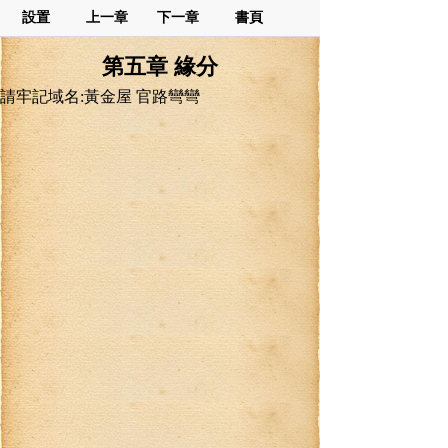
設置
上一章
下一章
書頁
第五章 緣分
請牢記域名:黃金屋 官路彎彎