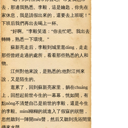
去，那邊我熟悉。李毅，這是鑰匙，你先在
家休息，我是請假出來的，還要去上班呢！”
下班后我們再出去喝上一杯。
“好啊。”李毅笑道：“你去忙吧。我出去
轉轉，熟悉一下環境。”
蘇新亮走后，李毅到城里逛dàng，走走
那些曾經走過的處所，看看那些熟悉的人和
物。
江州對他來說，是熟悉的;他對江州來
說，又是陌生的。
逛累了，回到蘇新亮家里，躺在chuáng
上，回想起前世今生的一幕幕，恍如間，有
點nòng不清楚自己是前世的李毅，還是今生
的李毅。mímí糊糊的就進入了假寐的狀態，
忽然聽到一陣開mén聲，然后又聽到洗浴間里
傳來水聲。