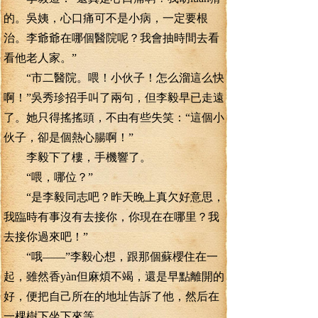
的。吳姨，心口痛可不是小病，一定要根
治。李爺爺在哪個醫院呢？我會抽時間去看
看他老人家。”
“市二醫院。喂！小伙子！怎么溜這么快
啊！”吳秀珍招手叫了兩句，但李毅早已走遠
了。她只得搖搖頭，不由有些失笑：“這個小
伙子，卻是個熱心腸啊！”
李毅下了樓，手機響了。
“喂，哪位？”
“是李毅同志吧？昨天晚上真欠好意思，
我臨時有事沒有去接你，你現在在哪里？我
去接你過來吧！”
“哦——”李毅心想，跟那個蘇櫻住在一
起，雖然香yàn但麻煩不竭，還是早點離開的
好，便把自己所在的地址告訴了他，然后在
一棵樹下坐下來等。