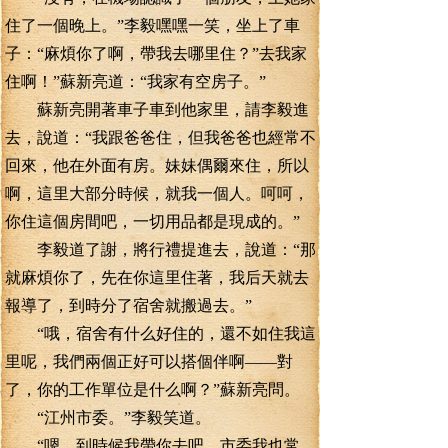
住了一個晚上。”李毅嘿嘿一笑，坐上了車
子：“麻煩你了啊，帶我去哪里住？”去我家
住啊！”蘇新亮道：“我家有空房子。”
蘇新亮開著車子車到他家里，請李毅進
去，說道：“我跟爸爸住，但我爸爸也經常不
回來，他在外面有房。妹妹偶爾來住，所以
啊，這里大部分時候，就我一個人。呵呵，
你住這個房間吧，一切用品都是現成的。”
李毅道了謝，將行禮提進去，說道：“那
就麻煩你了，先在你這里住著，我后天就去
報導了，到時分了宿舍就搬過去。”
“哦，宿舍有什么好住的，還不如住我這
里呢，我們兩個正好可以搭個伴啊——對
了，你的工作單位是什么啊？”蘇新亮問。
“江州市委。”李毅笑道。
“嗯，到時候我帶你去吧。市委我也常