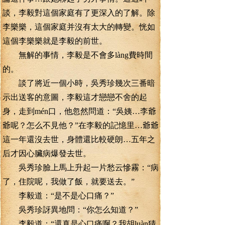
談，李毅對這個家庭有了更深入的了解。除
李樂樂，這個家庭并沒有太大的轉變。恍如
這個李樂樂就是李毅的前世。
無解的事情，李毅是不會多làng費時間
的。
談了將近一個小時，吳秀珍幾次三番暗
示出送客的意圖，李毅這才戀戀不舍的起
身，走到mén口，他忽然問道：“吳姨…李爺
爺呢？怎么不見他？”在李毅的記憶里…爺爺
這一年還沒去世，身體還比較硬朗…五年之
后才因心臟病爆發去世。
吳秀珍臉上馬上升起一片愁云慘霧：“病
了，住院呢，我做了飯，就要送去。”
李毅道：“是不是心口痛？”
吳秀珍訝異地問：“你怎么知道？”
李毅道：“還真是心口痛啊？我胡luàn猜