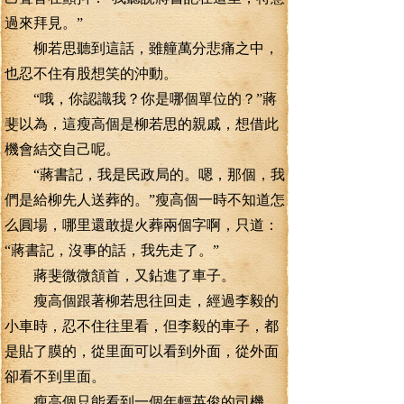
過來拜見。”
柳若思聽到這話，雖艟萬分悲痛之中，
也忍不住有股想笑的沖動。
“哦，你認識我？你是哪個單位的？”蔣
斐以為，這瘦高個是柳若思的親戚，想借此
機會結交自己呢。
“蔣書記，我是民政局的。嗯，那個，我
們是給柳先人送葬的。”瘦高個一時不知道怎
么圓場，哪里還敢提火葬兩個字啊，只道：
“蔣書記，沒事的話，我先走了。”
蔣斐微微頷首，又鉆進了車子。
瘦高個跟著柳若思往回走，經過李毅的
小車時，忍不住往里看，但李毅的車子，都
是貼了膜的，從里面可以看到外面，從外面
卻看不到里面。
瘦高個只能看到一個年輕英俊的司機，