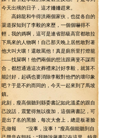
今天出殯的日子，這才姍姍趕來。
高錦龍和牛得洪兩個家伙，也從各自的
渠道探知到了李毅的來歷，一個個嚇得不
輕，我的媽啊，這可是連省部級高官都敢拉
下馬來的人物啊！自己那天晚上居然敢對著
他大叫大嚷！還敢罵他！真是廁所里打燈籠
——找屎啊！他們兩個的想法跟蔣斐不謀而
合，都想通過這次葬禮來討好李毅，就算不
能討好，起碼也要消除李毅對他們的壞印象
吧？于是不約而同的，今天一起來到了馬坡
鎮。
此刻，瘦高個聽到縣委書記如此溫柔的跟自
己說話，震驚得無以復加，這個蔣書記，可
是出了名的黑臉，每次大會上，總是板著臉
孔做報 “沒事，沒事！”瘦高個能聽到自
己聲音在顫抖：“我聽說蔣書記在這里，特意