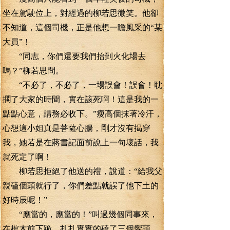
坐在駕駛位上，對經過的柳若思微笑。他卻
不知道，這個司機，正是他想一瞻風采的“某
大員”！
“同志，你們還要我們抬到火化場去
嗎？”柳若思問。
“不必了，不必了，一場誤會！誤會！耽
擱了大家的時間，實在該死啊！這是我的一
點點心意，請務必收下。”瘦高個抹著冷汗，
心想這小姐真是菩薩心腸，剛才沒有揭穿
我，她若是在蔣書記面前說上一句壞話，我
就死定了啊！
柳若思拒絕了他送的禮，說道：“給我父
親磕個頭就行了，你們差點就誤了他下土的
好時辰呢！”
“應當的，應當的！”叫過幾個同事來，
在棺木前下跪，扎扎實實的磕了三個響頭。