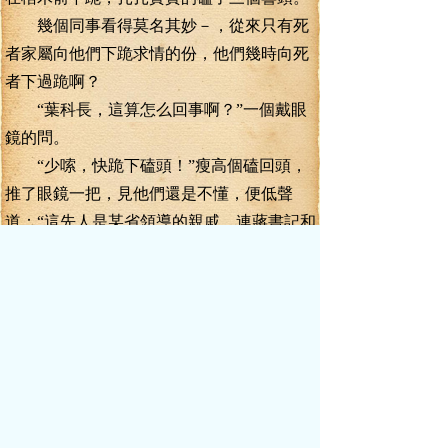
幾個同事看得莫名其妙－，從來只有死
者家屬向他們下跪求情的份，他們幾時向死
者下過跪啊？
“葉科長，這算怎么回事啊？”一個戴眼
鏡的問。
“少嗦，快跪下磕頭！”瘦高個磕回頭，
推了眼鏡一把，見他們還是不懂，便低聲
道：“這先人是某省領導的親戚，連蔣書記和
高縣長都在后面送行呢！還有省里來的高級
干部！開的是奧迪車！”
那幾個同志這才明白過來，慌忙跪倒在
地，將頭磕得梆梆響。
柳青看到這一幕，摸了摸頭，看不懂這
戲法是如何變出來的。
柳家其它的親朋友鄰，看到這些人居然
向柳父下跪，又看到來了那么多的大領導，