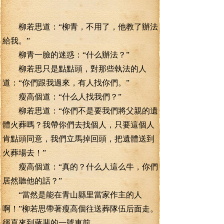
柳若思道：“柳青，不用了，他教了辦法
給我。”
柳青一臉的迷惑：“什么辦法？”
柳若思只是點點頭，對那些執法的人
道：“你們跟我過來，有人找你們。”
瘦高個道：“什么人找我們？”
柳若思道：“你們不是要我們將父親的遺
體火葬嗎？我帶你們去找個人，只要這個人
肯點頭同意，我們立馬掉回頭，把遺體送到
火葬場去！”
瘦高個道：“真的？什么人這么牛，你們
居然聽他的話？”
“當然是能在青山縣里當家作主的人
啊！”柳若思帶著瘦高個往送葬隊伍后面走。
徑直來到蔣斐的一號車前。