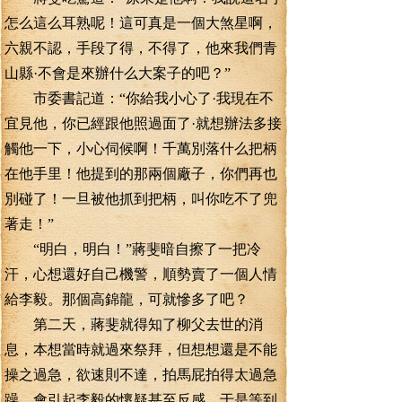
怎么這么耳熟呢！這可真是一個大煞星啊，
六親不認，手段了得，不得了，他來我們青
山縣·不會是來辦什么大案子的吧？”
市委書記道：“你給我小心了·我現在不
宜見他，你已經跟他照過面了·就想辦法多接
觸他一下，小心伺候啊！千萬別落什么把柄
在他手里！他提到的那兩個廠子，你們再也
別碰了！一旦被他抓到把柄，叫你吃不了兜
著走！”
“明白，明白！”蔣斐暗自擦了一把冷
汗，心想還好自己機警，順勢賣了一個人情
給李毅。那個高錦龍，可就慘多了吧？
第二天，蔣斐就得知了柳父去世的消
息，本想當時就過來祭拜，但想想還是不能
操之過急，欲速則不達，拍馬屁拍得太過急
躁，會引起李毅的懷疑甚至反感。于是等到