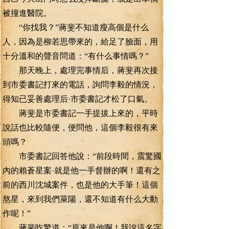
被撞進醫院。
“你找我？”蔣斐不知道瘦高個是什么
人，因為是柳若思帶來的，給足了臉面，用
十分溫和的聲音問道：“有什么事情嗎？”
那天晚上，處理完事情后，蔣斐再次接
到市委書記打來的電話，詢問李毅的情況，
得知已妥善處理后·市委書記才松了口氣。
蔣斐是市委書記一手提拔上來的，平時
說話也比較隨便，便問他，這個李毅很有來
頭嗎？
市委書記回答他說：“前段時間，震驚國
內的賴蒼星案·就是他一手督辦的啊！還有之
前的西川沈城案件，也是他的大手筆！這個
熬星，來到我們萊陽，還不知道有什么大動
作呢！”
蔣斐吃驚道：“原來是他啊！我說這名字