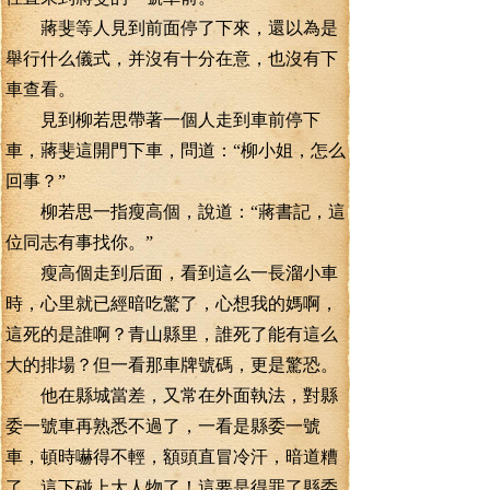
蔣斐等人見到前面停了下來，還以為是
舉行什么儀式，并沒有十分在意，也沒有下
車查看。
見到柳若思帶著一個人走到車前停下
車，蔣斐這開門下車，問道：“柳小姐，怎么
回事？”
柳若思一指瘦高個，說道：“蔣書記，這
位同志有事找你。”
瘦高個走到后面，看到這么一長溜小車
時，心里就已經暗吃驚了，心想我的媽啊，
這死的是誰啊？青山縣里，誰死了能有這么
大的排場？但一看那車牌號碼，更是驚恐。
他在縣城當差，又常在外面執法，對縣
委一號車再熟悉不過了，一看是縣委一號
車，頓時嚇得不輕，額頭直冒冷汗，暗道糟
了，這下碰上大人物了！這要是得罪了縣委