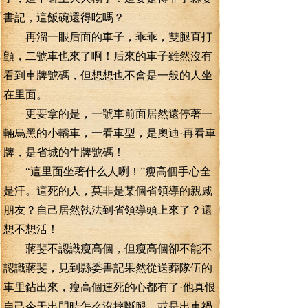
書記，這飯碗還得吃嗎？
再溜一眼后面的車子，乖乖，雙腿直打
顫，二號車也來了啊！后來的車子雖然沒有
看到車牌號碼，但想想也不會是一般的人坐
在里面。
更要拿的是，一號車前面居然還停著一
輛烏黑的小轎車，一看車型，是奧迪·再看車
牌，是省城的牛牌號碼！
“這里面坐著什么人咧！”瘦高個手心全
是汗。這死的人，莫非是某個省領導的親戚
朋友？自己居然執法到省領導頭上來了？還
想不想活！
蔣斐不認識瘦高個，但瘦高個卻不能不
認識蔣斐，見到縣委書記果然從送葬隊伍的
車里鉆出來，瘦高個連死的心都有了·他真恨
自己今天出門時怎么沒摔斷腿，或是出車禍