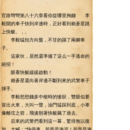
官路彎彎第八十六章看你從哪里掏錢 李
毅開的車子快到岸邊時，正好看到賴蒼星跳
上快艇。，。
李毅猛拍方向盤，不甘的踢了兩腳車
子。
這家伙，居然還準備了這么一手逃命的
絕招！
眼看快艇緩緩啟動！
賴蒼星還向著岸邊不斷到來的武警車子
揮手。
李毅想想錢多中槍時的慘狀，雙眼似要
冒出火來，大叫一聲，油門猛踩到底，小車
像離弦之箭，飛速朝著快艇飆了過去。
后來的武警們看到這一幕，驚得無以復
加，大喊：“快停車，前面是海涯！前面是海