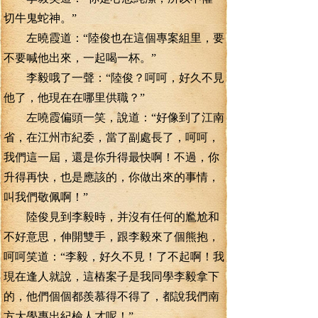
切牛鬼蛇神。”
左曉霞道：“陸俊也在這個專案組里，要
不要喊他出來，一起喝一杯。”
李毅哦了一聲：“陸俊？呵呵，好久不見
他了，他現在在哪里供職？”
左嘵霞偏頭一笑，說道：“好像到了江南
省，在江州市紀委，當了副處長了，呵呵，
我們這一屆，還是你升得最快啊！不過，你
升得再快，也是應該的，你做出來的事情，
叫我們敬佩啊！”
陸俊見到李毅時，并沒有任何的尷尬和
不好意思，伸開雙手，跟李毅來了個熊抱，
呵呵笑道：“李毅，好久不見！了不起啊！我
現在逢人就說，這樁案子是我同學李毅拿下
的，他們個個都羨慕得不得了，都說我們南
方大學專出紀檢人才呢！”