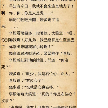
了！早知有今日，我就不會來這鬼地方了！
啊！你，你，你是人是鬼……”
病房門輕輕推開，錢多走了進
來。，，。
李毅看著錢多，指著他，大聲道：“喂，
你別嚇我啊！好兄弟，我已經算是仁至義盡
了，你別出來嚇我家小玲啊！”
錢多緩緩移動過來，緊緊抱住了李毅。
李毅感知到他的體溫，問道：“你沒
死？”
錢多道：“毅少，我是右位心，命大。”
李毅道：“右位心？”
錢多道：“也就是心臟右移。”
李毅哈哈大笑道：“真的？你是右位心？
沒事？”
“沒事啊，我右上口袋放了一臺你給我的