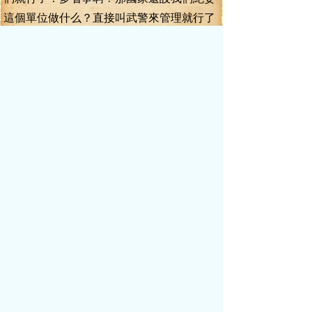
這個單位做什么？直接叫武警來管理就行了
啊！小霞，你說是不是？”
李毅冷笑一聲，心想還以為經過這么
久，陸俊的性格應該改變了呢！誰知道還是
這么愛譏諷人，自以為是的傲慢家伙！
左曉霞現在有些后悔喊陸俊出來了，應
付地道：“這次是江總理下了命令，要多部聯
合破案。而且，走私案跟別的違紀案件不同
啊，走私案犯們個個心狠手辣，手里又有
槍，不出動武警是辦不到的。李毅用這么短
的時間，破獲了這么重大的案件，又奮不顧
身的抓住了主案犯，這份能耐，可不是你能
做得到的吧？陸俊，這么多年了，你一點都
沒有變。”
李毅道：“算了，接下來的工作還很多，
有本事，就叫他們開口招供吧！”