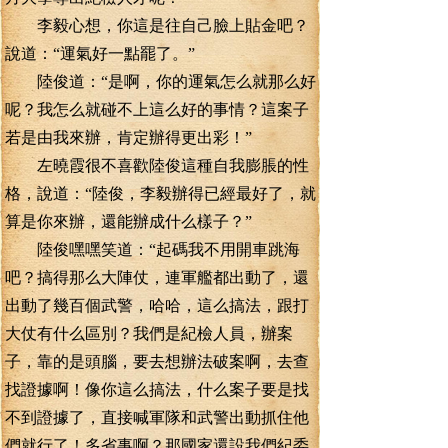
李毅心想，你這是往自己臉上貼金吧？
說道：“運氣好一點罷了。”
陸俊道：“是啊，你的運氣怎么就那么好
呢？我怎么就碰不上這么好的事情？這案子
若是由我來辦，肯定辦得更出彩！”
左曉霞很不喜歡陸俊這種自我膨脹的性
格，說道：“陸俊，李毅辦得已經最好了，就
算是你來辦，還能辦成什么樣子？”
陸俊嘿嘿笑道：“起碼我不用開車跳海
吧？搞得那么大陣仗，連軍艦都出動了，還
出動了幾百個武警，哈哈，這么搞法，跟打
大仗有什么區別？我們是紀檢人員，辦案
子，靠的是頭腦，要去想辦法破案啊，去查
找證據啊！像你這么搞法，什么案子要是找
不到證據了，直接喊軍隊和武警出動抓住他
們就行了！多省事啊？那國家還設我們紀委