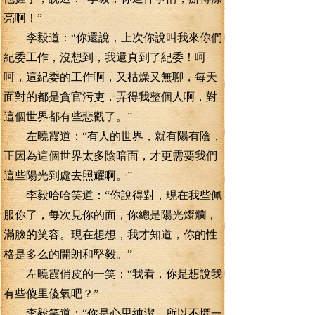
亮啊！”
李毅道：“你還說，上次你說叫我來你們
紀委工作，沒想到，我還真到了紀委！呵
呵，這紀委的工作啊，又枯燥又無聊，每天
面對的都是貪官污吏，弄得我整個人啊，對
這個世界都有些悲觀了。”
左曉霞道：“有人的世界，就有陽有陰，
正因為這個世界太多陰暗面，才更需要我們
這些陽光到處去照耀啊。”
李毅哈哈笑道：“你說得對，現在我些佩
服你了，每次見你的面，你總是陽光燦爛，
滿臉的笑容。現在想想，我才知道，你的性
格是多么的開朗和堅毅。”
左曉霞俏皮的一笑：“我看，你是想說我
有些傻里傻氣吧？”
李毅笑道：“你是心思純潔，所以不懼一