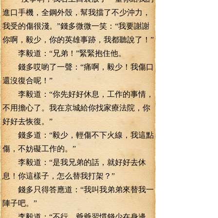
進口手機，全鋼外殼，幫我擋了不少沖力，
我受的傷很淺。”錢多微微一笑：“我要謝謝
你啊，毅少，你的英雄事跡，我都聽說了！”
李毅道：“兄弟！”緊緊抱住他。
錢多哎喲了一聲：“痛啊，毅少！我傷口
還沒復合呢！”
李毅道：“你先好好休息，工作的事情，
不用擔心了。我在京城給你找家療法院，你
好好去恢復。”
錢多道：“毅少，輕傷不下火線，我這點
傷，不妨礙工作的。”
李毅道：“是我兄弟的話，就好好去休
息！你這樣子，怎么替我打架？”
錢多只得答應道：“我叫我弟弟來替我一
陣子吧。”
李毅道：“不行，爺爺習慣錢少在身邊