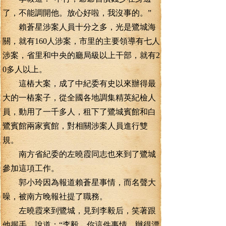
了，不能調開他。放心好啦，我沒事的。”
賴蒼星涉案人員十分之多，光是鷺城海
關，就有160人涉案，市里的主要領導有七人
涉案，省里和中央的廳局級以上干部，就有2
0多人以上。
這樁大案，成了中紀委有史以來辦得最
大的一樁案子，從全國各地調集精英紀檢人
員，動用了一千多人，租下了鷺城賓館和白
鷺賓館兩家賓館，對相關涉案人員進行雙
規。
南方省紀委的左曉霞同志也來到了鷺城
參加這項工作。
郭小玲因為報道賴蒼星事情，而名聲大
噪，被南方晚報社提了職務。
左曉霞來到鷺城，見到李毅后，笑著跟
他握手，說道：“李毅，你這件事情，辦得漂