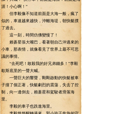
涯！小心啊！”
但李毅像不知道前面是大海一般，瘋了
似的，車速越來越快，沖離海堤，朝快艇撲
了過去。
這一刻，時間仿佛變慢了！
賴蒼星張大嘴巴，看著朝自己沖過來的
小車，那表情，就像看見了世界上最不可思
議的事情。
“去死吧！敢殺我的好兄弟錢多！”李毅
歇斯底里的一聲大喊。
一聲巨大的響聲，剛剛啟動的快艇被車
子撞了個正著，快艇劇烈的震蕩，失去了控
制，向一邊倒去，賴蒼星和駕駛者滑落海
里。
李毅的車子也跌進海里。
李毅悠悠醒轉過來，郭小玲正焦急的守