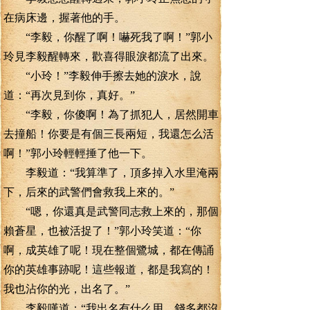
在病床邊，握著他的手。
“李毅，你醒了啊！嚇死我了啊！”郭小
玲見李毅醒轉來，歡喜得眼淚都流了出來。
“小玲！”李毅伸手擦去她的淚水，說
道：“再次見到你，真好。”
“李毅，你傻啊！為了抓犯人，居然開車
去撞船！你要是有個三長兩短，我還怎么活
啊！”郭小玲輕輕捶了他一下。
李毅道：“我算準了，頂多掉入水里淹兩
下，后來的武警們會救我上來的。”
“嗯，你還真是武警同志救上來的，那個
賴蒼星，也被活捉了！”郭小玲笑道：“你
啊，成英雄了呢！現在整個鷺城，都在傳誦
你的英雄事跡呢！這些報道，都是我寫的！
我也沾你的光，出名了。”
李毅嘆道：“我出名有什么用，錢多都沒