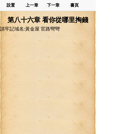
設置
上一章
下一章
書頁
第八十六章 看你從哪里掏錢
請牢記域名:黃金屋 官路彎彎