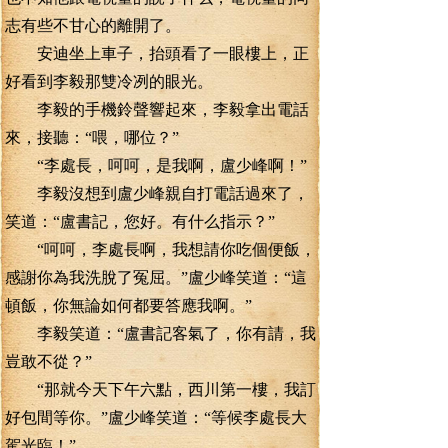
志有些不甘心的離開了。
安迪坐上車子，抬頭看了一眼樓上，正
好看到李毅那雙冷冽的眼光。
李毅的手機鈴聲響起來，李毅拿出電話
來，接聽：“喂，哪位？”
“李處長，呵呵，是我啊，盧少峰啊！”
李毅沒想到盧少峰親自打電話過來了，
笑道：“盧書記，您好。有什么指示？”
“呵呵，李處長啊，我想請你吃個便飯，
感謝你為我洗脫了冤屈。”盧少峰笑道：“這
頓飯，你無論如何都要答應我啊。”
李毅笑道：“盧書記客氣了，你有請，我
豈敢不從？”
“那就今天下午六點，西川第一樓，我訂
好包間等你。”盧少峰笑道：“等候李處長大
駕光臨！”