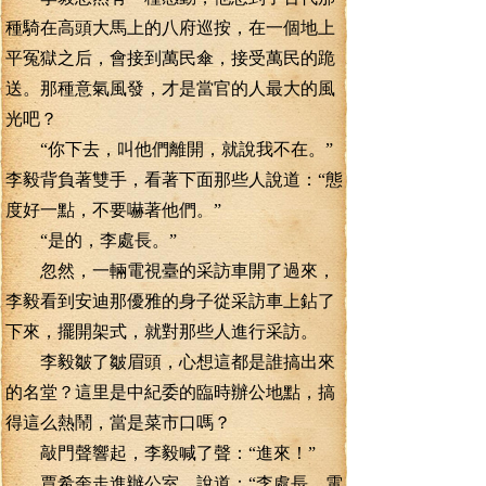
種騎在高頭大馬上的八府巡按，在一個地上
平冤獄之后，會接到萬民傘，接受萬民的跪
送。那種意氣風發，才是當官的人最大的風
光吧？
“你下去，叫他們離開，就說我不在。”
李毅背負著雙手，看著下面那些人說道：“態
度好一點，不要嚇著他們。”
“是的，李處長。”
忽然，一輛電視臺的采訪車開了過來，
李毅看到安迪那優雅的身子從采訪車上鉆了
下來，擺開架式，就對那些人進行采訪。
李毅皺了皺眉頭，心想這都是誰搞出來
的名堂？這里是中紀委的臨時辦公地點，搞
得這么熱鬧，當是菜市口嗎？
敲門聲響起，李毅喊了聲：“進來！”
賈希奎走進辦公室，說道：“李處長，電