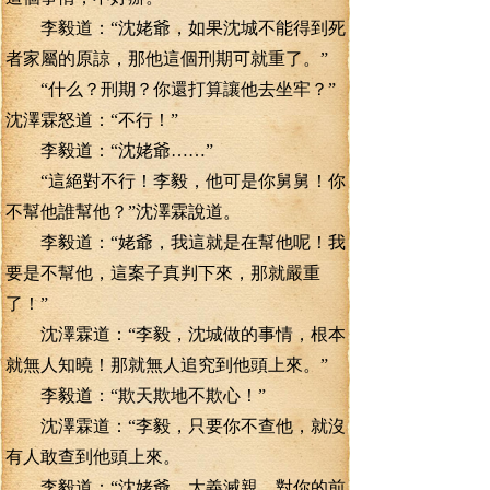
李毅道：“沈姥爺，如果沈城不能得到死
者家屬的原諒，那他這個刑期可就重了。”
“什么？刑期？你還打算讓他去坐牢？”
沈澤霖怒道：“不行！”
李毅道：“沈姥爺……”
“這絕對不行！李毅，他可是你舅舅！你
不幫他誰幫他？”沈澤霖說道。
李毅道：“姥爺，我這就是在幫他呢！我
要是不幫他，這案子真判下來，那就嚴重
了！”
沈澤霖道：“李毅，沈城做的事情，根本
就無人知曉！那就無人追究到他頭上來。”
李毅道：“欺天欺地不欺心！”
沈澤霖道：“李毅，只要你不查他，就沒
有人敢查到他頭上來。
李毅道：“沈姥爺，大義滅親，對你的前