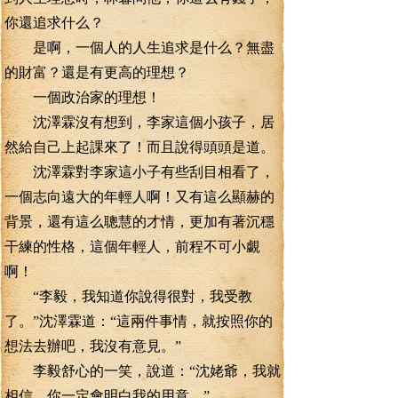
你還追求什么？
是啊，一個人的人生追求是什么？無盡
的財富？還是有更高的理想？
一個政治家的理想！
沈澤霖沒有想到，李家這個小孩子，居
然給自己上起課來了！而且說得頭頭是道。
沈澤霖對李家這小子有些刮目相看了，
一個志向遠大的年輕人啊！又有這么顯赫的
背景，還有這么聰慧的才情，更加有著沉穩
干練的性格，這個年輕人，前程不可小覷
啊！
“李毅，我知道你說得很對，我受教
了。”沈澤霖道：“這兩件事情，就按照你的
想法去辦吧，我沒有意見。”
李毅舒心的一笑，說道：“沈姥爺，我就
相信，你一定會明白我的用意。”