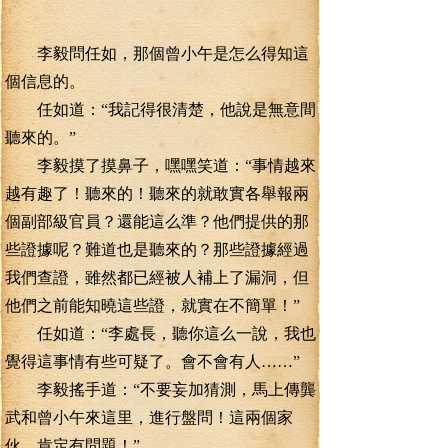
李毅問任如，那個曾小午是怎么得知這
個信息的。
任如道：“我記得很清楚，他說是無意間
聽來的。”
李毅摸了摸鼻子，嘿嘿笑道：“事情越來
越有趣了！聽來的！聽來的就敢實各舉報兩
個副部級官員？還能這么準？他們提供的那
些證據呢？難道也是聽來的？那些證據經過
我們查證，雖然都已經被人補上了漏洞，但
他們之前能知曉這些證，就實在不簡單！”
任如道：“李處長，聽你這么一說，我也
覺得這事情有些可疑了。會不會有人……”
李毅搖手道：“不要妄加猜測，馬上傳龔
武和曾小午來這里，進行盤問！這兩個家
伙，肯定有問題！”