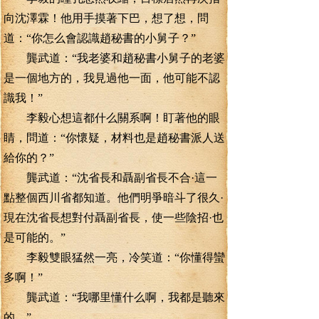
向沈澤霖！他用手摸著下巴，想了想，問
道：“你怎么會認識趙秘書的小舅子？”
龔武道：“我老婆和趙秘書小舅子的老婆
是一個地方的，我見過他一面，他可能不認
識我！”
李毅心想這都什么關系啊！盯著他的眼
睛，問道：“你懷疑，材料也是趙秘書派人送
給你的？”
龔武道：“沈省長和聶副省長不合·這一
點整個西川省都知道。他們明爭暗斗了很久·
現在沈省長想對付聶副省長，使一些陰招·也
是可能的。”
李毅雙眼猛然一亮，冷笑道：“你懂得蠻
多啊！”
龔武道：“我哪里懂什么啊，我都是聽來
的。”