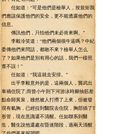
任如道：“可是他們是檢舉人，按規矩我
們應該保護他們的安全，更不能透露他們的
信息。
傳訊他們，只怕他們未必肯來啊。”
李毅冷笑道：“他們兩個很牛逼嗎？中紀
委傳他們來問話，都敢不來？檢舉人怎么
了？如果他們是別有用心的話，我們一樣照
查不誤！”
任如道：“我這就去安排。”
出乎李毅意外的是，這兩個人，龔武出
車禍住院了;而曾小午則下河游泳時腳抽筋差
點命歸黃泉，雖然被人打撈了上來，但被發
現有氣胸，已經拉到醫院去住院，胸部插了T
形管，現在意識還不清醒。任如聯系到醫
生，醫生說他還處在昏迷階段，過兩天清醒
了你們再來探望吧。