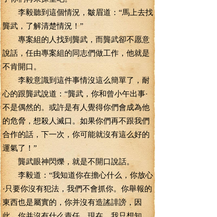
李毅聽到這個情況，皺眉道：“馬上去找
龔武，了解清楚情況！”
專案組的人找到龔武，而龔武卻不愿意
說話，任由專案組的同志們做工作，他就是
不肯開口。
李毅意識到這件事情沒這么簡單了，耐
心的跟龔武說道：“龔武，你和曾小午出事·
不是偶然的。或許是有人覺得你們會成為他
的危脅，想殺人滅口。如果你們再不跟我們
合作的話，下一次，你可能就沒有這么好的
運氣了！”
龔武眼神閃爍，就是不開口說話。
李毅道：“我知道你在擔心什么，你放心
·只要你沒有犯法，我們不會抓你。你舉報的
東西也是屬實的，你并沒有造謠誹謗，因
此，你并沒有什么責任。現在，我只想知