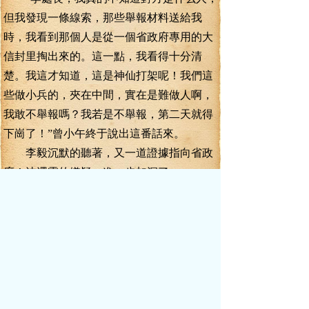
但我發現一條線索，那些舉報材料送給我
時，我看到那個人是從一個省政府專用的大
信封里掏出來的。這一點，我看得十分清
楚。我這才知道，這是神仙打架呢！我們這
些做小兵的，夾在中間，實在是難做人啊，
我敢不舉報嗎？我若是不舉報，第二天就得
下崗了！”曾小午終于說出這番話來。
李毅沉默的聽著，又一道證據指向省政
府！沈澤霖的嫌疑，進一步加深了。
坐在回去的車子上，李毅使勁的揉著太
陽穴，這樁案子，把他搞得疲憊不堪了！驕
陽正當午，亮晃晃的陽光，刺得人睜不開
眼，城市里的綠化帶無精打采的垂著枝葉。
一輛灑水車，高唱著東方紅的曲調，緩緩駛
過，高壓水槍擠出來的水柱，無情的打在道
路邊的綠化帶上，給那些鋪滿了灰塵的綠葉