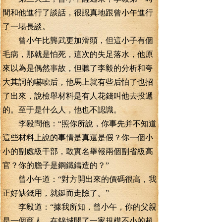
間和他進行了談話，很認真地跟曾小午進行
了一場長談。
曾小午比龔武更加滑頭，但這小子有個
毛病，那就是怕死，這次的失足落水，他原
來以為是偶然事故，但聽了李毅的分析和夸
大其詞的嚇唬后，他馬上就有些后怕了也招
了出來，說檢舉材料是有人花錢叫他去投遞
的。至于是什么人，他也不認識。
李毅問他：“照你所說，你事先并不知道
這些材料上說的事情是真還是假？你一個小
小的副處級干部，敢實名舉報兩個副省級高
官？你的膽子是鋼鐵鑄造的？”
曾小午道：“對方開出來的價碼很高，我
正好缺錢用，就鋌而走險了。”
李毅道：“據我所知，曾小午，你的父親
是一個商人，在錦城開了一家規模不小的超