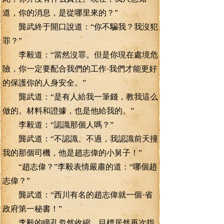
道，你的消息，是從哪里來的？”
龔武終于開口說道：“你不騙我？我沒犯
罪？”
李毅道：“當然沒罪。但是你現在處境危
險，你一定要配合我們的工作·我們才能更好
的保護你的人身安全。”
龔武道：“是有人給我一筆錢，教我這么
做的。材料和證據，也是他給我的。”
李毅道：“認識那個人嗎？”
龔武道：“不認識。不過，我認識前天撞
我的那個司機，他是趙志偉的小舅子！”
“趙志偉？”李毅表情嚴肅的道：“哪個趙
志偉？”
龔武道：“西川有名的趙志偉就一個·省
政府第一秘書！”
李毅的瞳孔忽然收縮，目標居然再次指