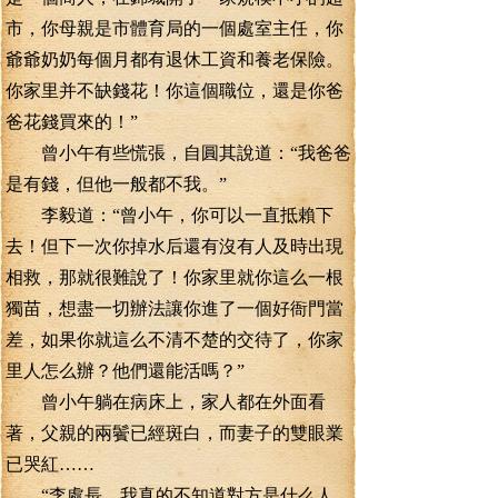
市，你母親是市體育局的一個處室主任，你
爺爺奶奶每個月都有退休工資和養老保險。
你家里并不缺錢花！你這個職位，還是你爸
爸花錢買來的！”
曾小午有些慌張，自圓其說道：“我爸爸
是有錢，但他一般都不我。”
李毅道：“曾小午，你可以一直抵賴下
去！但下一次你掉水后還有沒有人及時出現
相救，那就很難說了！你家里就你這么一根
獨苗，想盡一切辦法讓你進了一個好衙門當
差，如果你就這么不清不楚的交待了，你家
里人怎么辦？他們還能活嗎？”
曾小午躺在病床上，家人都在外面看
著，父親的兩鬢已經斑白，而妻子的雙眼業
已哭紅……
“李處長，我真的不知道對方是什么人，