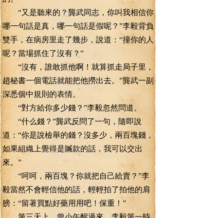
“又是聽來的？龔武同志，你叫我相信你
哪一句話是真，哪一句話是假呢？”李毅背負
雙手，在病房里走了幾步，說道：“撞你的人
呢？當場抓住了沒有？”
“沒有，誰敢抓他啊！就算抓走局子里，
趙秘書一個電話就能把他撈出去。”龔武一副
深悉個中規則的表情。
“對方給你多少錢？”李毅忽然問道。
“什么錢？”龔武反問了一句，隨即說
道：“你是說檢舉的錢？沒多少，兩百塊錢，
如果組織上覺得是贓款的話，我可以交出
來。”
“呵呵，兩百塊？你就把自己給賣？”李
毅當然不會輕信他的話，輕輕拍了拍他的肩
膀：“留著買點好藥用用吧！保重！”
第三天上，曾小午醒過來，李毅第一時