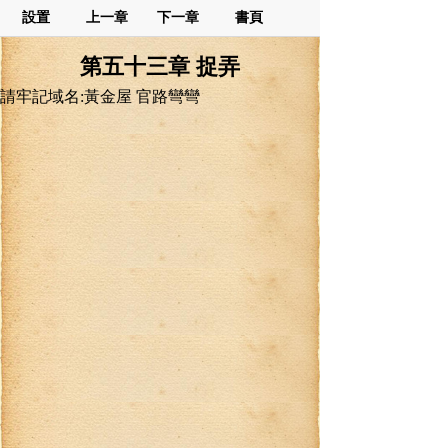
設置
上一章
下一章
書頁
第五十三章 捉弄
請牢記域名:黃金屋 官路彎彎