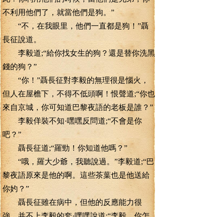
不利用他們了，就當他們是狗。”
“不，在我眼里，他們一直都是狗！”聶
長征說道。
李毅道;“給你找女生的狗？還是替你洗黑
錢的狗？”
“你！”聶長征對李毅的無理很是惱火，
但人在屋檐下，不得不低頭啊！恨聲道;“你也
來自京城，你可知道巴黎夜語的老板是誰？”
李毅佯裝不知·嘿嘿反問道;“不會是你
吧？”
聶長征道;“羅勁！你知道他嗎？”
“哦，羅大少爺，我聽說過。”李毅道;“巴
黎夜語原來是他的啊。這些茶葉也是他送給
你妁？”
聶長征雖在病中，但他的反應能力很
強，并不上李毅的套·嘿嘿說道;“李毅，你怎