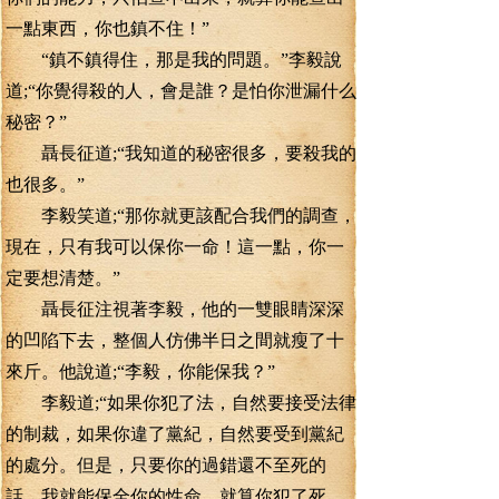
一點東西，你也鎮不住！”
“鎮不鎮得住，那是我的問題。”李毅說
道;“你覺得殺的人，會是誰？是怕你泄漏什么
秘密？”
聶長征道;“我知道的秘密很多，要殺我的
也很多。”
李毅笑道;“那你就更該配合我們的調查，
現在，只有我可以保你一命！這一點，你一
定要想清楚。”
聶長征注視著李毅，他的一雙眼睛深深
的凹陷下去，整個人仿佛半日之間就瘦了十
來斤。他說道;“李毅，你能保我？”
李毅道;“如果你犯了法，自然要接受法律
的制裁，如果你違了黨紀，自然要受到黨紀
的處分。但是，只要你的過錯還不至死的
話，我就能保全你的性命。就算你犯了死