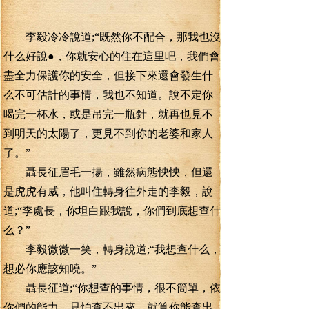
李毅冷冷說道;“既然你不配合，那我也沒
什么好說●，你就安心的住在這里吧，我們會
盡全力保護你的安全，但接下來還會發生什
么不可估計的事情，我也不知道。說不定你
喝完一杯水，或是吊完一瓶針，就再也見不
到明天的太陽了，更見不到你的老婆和家人
了。”
聶長征眉毛一揚，雖然病態怏怏，但還
是虎虎有威，他叫住轉身往外走的李毅，說
道;“李處長，你坦白跟我說，你們到底想查什
么？”
李毅微微一笑，轉身說道;“我想查什么，
想必你應該知曉。”
聶長征道;“你想查的事情，很不簡單，依
你們的能力，只怕查不出來，就算你能查出