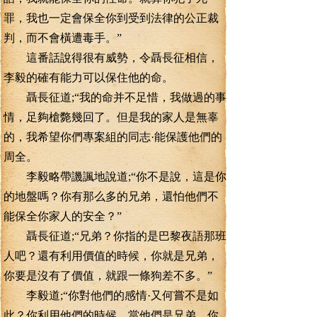
罪，我也一定會保全你到受到法律的公正裁
判，而不會橫遭毒手。”
這番話說得很有威勢，令聶長征相信，
李毅的確有能力可以保住他的命。
聶長征道;“我的命并不足惜，我做過的事
情，足夠槍斃幾回了。但是我的家人是無辜
的，我希望你們專案組的同志·能保護他們的
周全。
李毅略帶譏諷地說道;“你不是說，這是你
的地盤嗎？你有那么多的兄弟，還怕他們不
能保全你家人的安全？”
聶長征道;“兄弟？你指的是巴黎夜語那班
人吧？還有利用價值的時候，你就是兄弟，
你要是沒有了價值，就跟一條狗差不多。”
李毅道;“你對他們的感情·又何嘗不是如
此？你利用他們的時候，當他們是兄弟，你