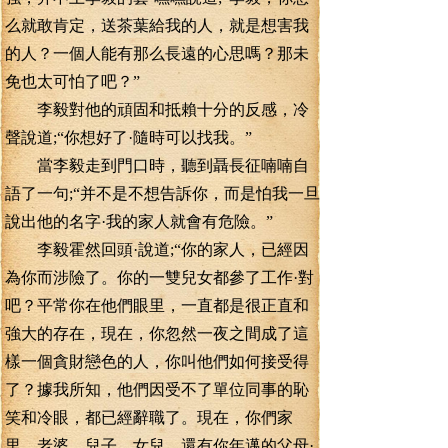
么就敢肯定，送茶葉給我的人，就是想害我
的人？一個人能有那么長遠的心思嗎？那未
免也太可怕了吧？”
李毅對他的頑固和抵賴十分的反感，冷
聲說道;“你想好了·隨時可以找我。”
當李毅走到門口時，聽到聶長征喃喃自
語了一句;“并不是不想告訴你，而是怕我一旦
說出他的名字·我的家人就會有危險。”
李毅霍然回頭·說道;“你的家人，已經因
為你而涉險了。你的一雙兒女都參了工作·對
吧？平常你在他們眼里，一直都是很正直和
強大的存在，現在，你忽然一夜之間成了這
樣一個貪財戀色的人，你叫他們如何接受得
了？據我所知，他們因受不了單位同事的恥
笑和冷眼，都已經辭職了。現在，你們家
里，老婆、兒子、女兒、還有你年邁的父母·