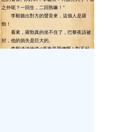
之外呢？一回生，二回熟嘛！”
李毅聽出對方的聲音來，這個人是羅
勁！
看來，羅勁真的坐不住了，巴黎夜語被
封，他的損失是巨大的。
李毅淡淡地道;“原來是羅總啊！對不起，
我沒有時間。”
“你認識我？”羅勁只知道中紀委這個調
查組的領隊姓李，是八室五處的處長，但不
知道就是曾經見過一面的李毅。
“羅勁嘛！”李毅嘿嘿一笑。
“對對，我就是羅勁，呵呵，既然是老相
識，那就更好說話了。哎呀，是我失職啊，
李處長來到西川，我居然沒能及時招待，這
是我的過錯。為了彌補我的過失，今天特在
西川第一樓，擺下一桌宴席，邀請李處長赴