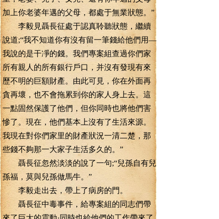
加上你老婆年邁的父母，都處于無業狀態。”
李毅見聶長征處于認真聆聽狀態，繼續
說道;“我不知道你有沒有留一筆錢給他們用—
我說的是干凈的錢。我們專案組查過你們家
所有親人的所有銀行戶口，并沒有發現有來
歷不明的巨額財產。由此可見，你在外面再
貪再壞，也不會拖累到你的家人身上去。這
一點固然保護了他們，但你同時也將他們害
慘了。現在，他們基本上沒有了生活來源。
我現在對你們家里的財產狀況一清二楚，那
些錢不夠那一大家子生活多久的。”
聶長征忽然淡淡的說了一句;“兒孫自有兒
孫福，莫與兒孫做馬牛。”
李毅走出去，帶上了病房的門。
聶長征中毒事件，給專案組的同志們帶
來了巨大的震動·同時也給他們的工作帶來了