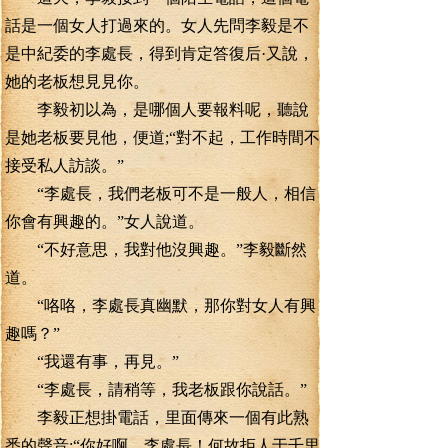
話是一個女人打過來的。女人先問李毅是不
是中紀委的李處長，得到肯定答復后·又說，
她的老板想見見你。
李毅初以為，是哪個人要報料呢，聽說
是她老板要見他，便道;“對不起，工作時間不
接受私人訪談。”
“李處長，我們老板可不是一般人，相信
你會有興趣的。”女人說道。
“不好意思，我對他沒興趣。”李毅斷然
道。
“咯咯，李處長真幽默，那你對女人有興
趣嗎？”
“我還有事，再見。”
“李處長，請稍等，我老板跟你說話。”
李毅正想掛電話，里面傳來一個有此熟
悉的聲音;“你好啊，李處長！何故拒人于千里