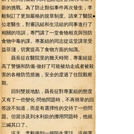
新的挑戰。為了防止類似事件再次發生，李
毅制訂了更加嚴格的規章制度。請來了醫院●
位老醫生，對審訊組和生活組的同事進行了
相關的培訓，專門講了一堂食物相克與預防
食物中毒的課。專案組的同志從這堂課里受
益菲淺，切實提高了食物方面的知識。
聶長征在醫院里的幾天時間，專案組提
高了警惕和防備·做好了可能被劫走或者被殺
害的各種防范措施，安全的度過了住院觀察
期。
回到雙規地點，聶長征對專案組的態度
又有了一些變化·問他問題時，不再簡單的回
答說不知道，而是有選擇性的交待了一些問
題。但當涉及到水利款的挪用問題時，他就
三緘其口了。
這天，李毅接到一個陌生電話，這個電