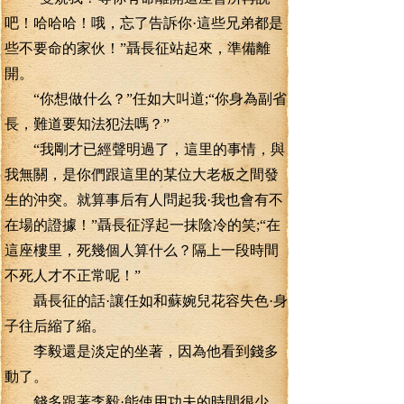
吧！哈哈哈！哦，忘了告訴你·這些兄弟都是
些不要命的家伙！”聶長征站起來，準備離
開。
“你想做什么？”任如大叫道;“你身為副省
長，難道要知法犯法嗎？”
“我剛才已經聲明過了，這里的事情，與
我無關，是你們跟這里的某位大老板之間發
生的沖突。就算事后有人問起我·我也會有不
在場的證據！”聶長征浮起一抹陰冷的笑;“在
這座樓里，死幾個人算什么？隔上一段時間
不死人才不正常呢！”
聶長征的話·讓任如和蘇婉兒花容失色·身
子往后縮了縮。
李毅還是淡定的坐著，因為他看到錢多
動了。
錢多跟著李毅·能使用功夫的時間很少，