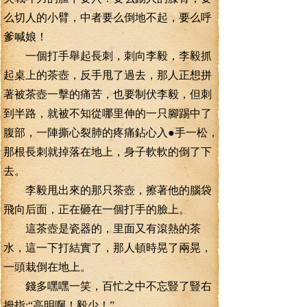
么切人的小臂，中者要么倒地不起，要么呼
爹喊娘！
一個打手舉起長刺，刺向李毅，李毅抓
起桌上的茶壺，反手甩了過去，那人正想拼
著被茶壺一擊的痛苦，也要制伏李毅，但刺
到半路，就被不知從哪里伸的一只腳踢中了
腹部，一陣撕心裂肺的疼痛鉆心入●手一松，
那根長刺就掉落在地上，身子軟軟的倒了下
去。
李毅甩出來的那只茶壺，擦著他的腦袋
飛向后面，正在砸在一個打手的臉上。
這茶壺是瓷器的，里面又有滾熱的茶
水，這一下打結實了，那人頓時晃了兩晃，
一頭栽倒在地上。
錢多嘿嘿一笑，百忙之中不忘豎了豎右
拇指;“高明啊！毅少！”