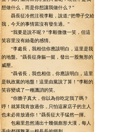
想做什么，而是你想讓我做什么？”
聶長征冷然注視李毅，說道;“把帶子交給
我，今天的事情當沒有發生過。”
“我要是說不呢？”李毅微微一笑，但這
笑容里沒有絲毫的感情。
“李處長，我相信你應該明白，這里是我
的地盤。”聶長征身軀一挺，發出一股無形的
威壓。
“聶省長，我也相信，你應該明白，這里
是執政黨的地盤！這里由黨說了算！”李毅的
笑容變成了一種譏誚的笑。
“你膽子真大，你以為你吃定我了嗎？
哼！就算我肯放過你，只怕這家店子的主人
也未必肯放過你！”聶長征大手猛然一揮。
包廂里忽然涌出十幾個彪形大漢，每人
手中都揮舞著一根長長的鐵刺。