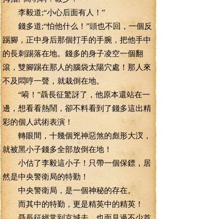
李毅道;“小心后面有人！”
錢多道;“怕他什么！”頭也不回，一個反
踢腳，正中身后那個打手的手腕，把他手中
的長刺踢落在地。錢多的身子凌空一個翻
滾，雙腳踢在那人的腦袋太陽穴處！那人來
不及悶哼一聲，就栽倒在地。
“嗬！”聶長征驚訝了，他原本還站在一
邊，想看看熱鬧，卻不料看到了錢多這出精
彩的個人武術表演！
轉眼間，十幾個兇神惡煞的彪形大汊，
就被黑小子錢多全部放倒在地！
小估了李毅這小子！只帶一個保鏢，居
然是中央警衛局的特勤！
中央警衛局，是一個神秘的存在。
而其中的特勤，更是精英中的精英！
聶長征經常到京城去，也面見過不少首