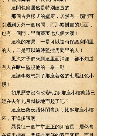
這間包廂居然是特別建造的！
那個古典樣式的壁廚，居然有一扇門可
以通到另外一個房間，而那幅掛畫的后面，
也有一個門，里面藏著七八個大漢！
這樣的布局，一是可以隨時保護房間里
的人，二是可以隨時監控房間里的人！
風流才子們來到這里面消譴，卻不知道
有人在暗中監視他的一舉一動！
這讓李毅想到了那座著名的七層紅色小
樓！
如果歷史沒有改變軌跡·那座小樓應該已
經在去年九月就拔地而起了吧？
這座巴黎夜語休閑會所，比起那座小樓
來，不遑多讓啊！
聶長征一個堂堂正正的朗省長，居然會
在這里擁有一間這么奢侈的豪華客房，而且