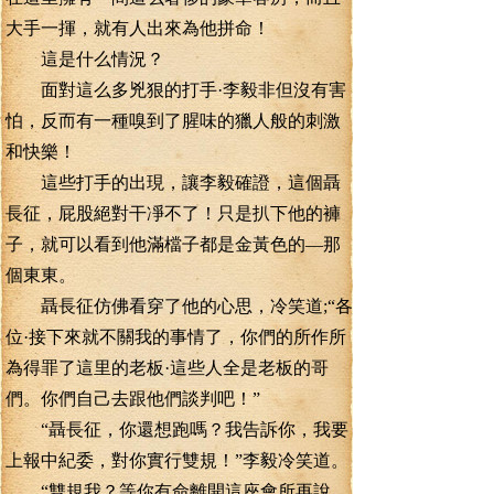
大手一揮，就有人出來為他拼命！
這是什么情況？
面對這么多兇狠的打手·李毅非但沒有害
怕，反而有一種嗅到了腥味的獵人般的刺激
和快樂！
這些打手的出現，讓李毅確證，這個聶
長征，屁股絕對干凈不了！只是扒下他的褲
子，就可以看到他滿檔子都是金黃色的—那
個東東。
聶長征仿佛看穿了他的心思，冷笑道;“各
位·接下來就不關我的事情了，你們的所作所
為得罪了這里的老板·這些人全是老板的哥
們。你們自己去跟他們談判吧！”
“聶長征，你還想跑嗎？我告訴你，我要
上報中紀委，對你實行雙規！”李毅冷笑道。
“雙規我？等你有命離開這座會所再說