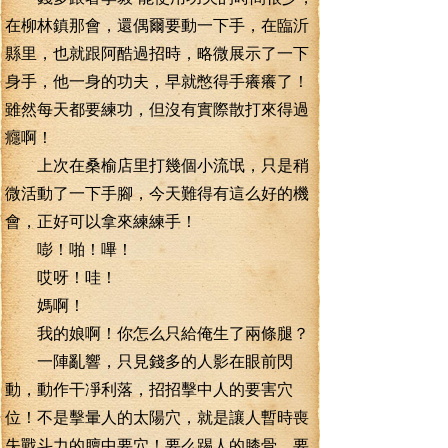
在柳林鎮那會，還偶爾要動一下手，在臨沂
縣里，也就跟阿酷過招時，略微展示了一下
身手，他一身的功夫，早就憋得手癢癢了！
雖然每天都要練功，但沒有實際散打來得過
癮啊！
上次在桑榆店里打幾個小流氓，只是稍
微活動了一下手腳，今天難得有這么好的機
會，正好可以拿來練練手！
嘭！啪！嗶！
哎呀！哇！
媽啊！
我的娘啊！你怎么只給俺生了兩條腿？
一陣亂響，只見錢多的人影在眼前閃
動，動作干凈利落，招招擊中人的要害穴
位！不是擊暈人的太陽穴，就是讓人暫時喪
失戰斗力的膻中要穴！要么踢人的膝骨，要