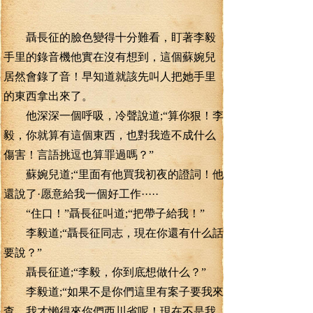
聶長征的臉色變得十分難看，盯著李毅
手里的錄音機他實在沒有想到，這個蘇婉兒
居然會錄了音！早知道就該先叫人把她手里
的東西拿出來了。
他深深一個呼吸，冷聲說道;“算你狠！李
毅，你就算有這個東西，也對我造不成什么
傷害！言語挑逗也算罪過嗎？”
蘇婉兒道;“里面有他買我初夜的證詞！他
還說了·愿意給我一個好工作·····
“住口！”聶長征叫道;“把帶子給我！”
李毅道;“聶長征同志，現在你還有什么話
要說？”
聶長征道;“李毅，你到底想做什么？”
李毅道;“如果不是你們這里有案子要我來
查，我才懶得來你們西川省呢！現在不是我