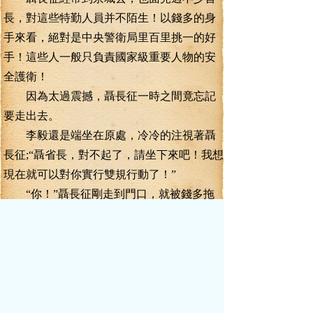
長，對這些特勤人員并不陌生！以錢多的身
手來看，絕對是中央警衛局里百里挑一的好
手！這些人一般只負責國家級重要人物的安
全護衛！
因為太過震撼，聶長征一時之間竟忘記
要走出去。
李毅還是端坐在原處，冷冷的注視著聶
長征;“聶省長，對不起了，請坐下來吧！我想
現在就可以對你實行雙規行動了！”
“你！”聶長征剛走到門口，就被錢多拖
了回來，按坐在座椅上。
聶長征看著滿地打滾的打手，再看看一
臉黑氣卻大氣不喘的錢多，重重的冷哼一
聲，說道;“李毅，我真的小看你了！”
李毅笑道;“我本來年紀就很小，被人小看
也是很正常的。但我從來不敢小看我的對