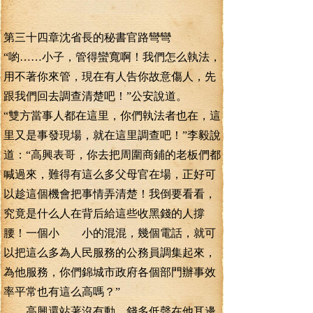
第三十四章沈省長的秘書官路彎彎
“喲……小子，管得蠻寬啊！我們怎么執法，
用不著你來管，現在有人告你故意傷人，先
跟我們回去調查清楚吧！”公安說道。
“雙方當事人都在這里，你們執法者也在，這
里又是事發現場，就在這里調查吧！”李毅說
道：“高興表哥，你去把周圍商鋪的老板們都
喊過來，難得有這么多父母官在場，正好可
以趁這個機會把事情弄清楚！我倒要看看，
究竟是什么人在背后給這些收黑錢的人撐
腰！一個小 小的混混，幾個電話，就可
以把這么多為人民服務的公務員調集起來，
為他服務，你們錦城市政府各個部門辦事效
率平常也有這么高嗎？”
高興還站著沒有動，錢多低聲在他耳邊