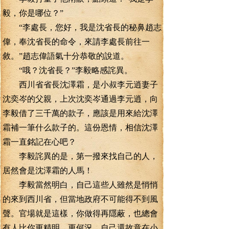
毅，你是哪位？”
“李處長，您好，我是沈省長的秘鼻趙志
偉，奉沈省長的命令，來請李處長前往一
敘。”趙志偉語氣十分恭敬的說道。
“哦？沈省長？”李毅略感詫異。
西川省省長沈澤霜，是小叔李元逍妻子
沈奕岑的父親，上次沈奕岑通過李元逍，向
李毅借了三千萬的款子，應該是用來給沈澤
霜補一筆什么款子的。這份恩情，相信沈澤
霜一直銘記在心吧？
李毅詫異的是，第一撥來找自己的人，
居然會是沈澤霜的人馬！
李毅當然明白，自己這些人雖然是悄悄
的來到西川省，但當地政府不可能得不到風
聲。官場就是這樣，你做得再隱蔽，也總會
有人比你更精明。更何況，自己還故意在小