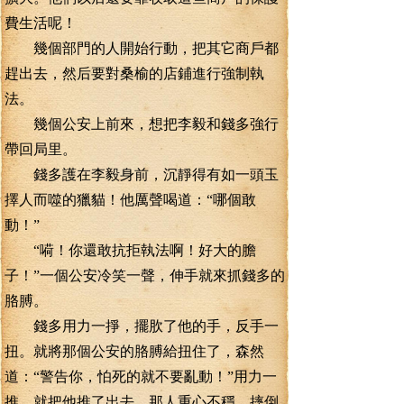
費生活呢！
幾個部門的人開始行動，把其它商戶都
趕出去，然后要對桑榆的店鋪進行強制執
法。
幾個公安上前來，想把李毅和錢多強行
帶回局里。
錢多護在李毅身前，沉靜得有如一頭玉
擇人而噬的獵貓！他厲聲喝道：“哪個敢
動！”
“嗬！你還敢抗拒執法啊！好大的膽
子！”一個公安冷笑一聲，伸手就來抓錢多的
胳膊。
錢多用力一掙，擺肷了他的手，反手一
扭。就將那個公安的胳膊給扭住了，森然
道：“警告你，怕死的就不要亂動！”用力一
推，就把他推了出去，那人重心不穩，摔倒