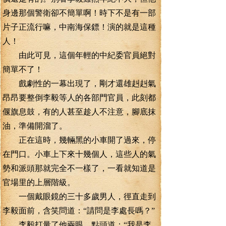
身邊那個警衛卻不簡單啊！時下不是有一部
片子正流行嘛，中南海保鏢！演的就是這種
人！
由此可見，這個年輕的中紀委官員絕對
簡單不了！
戲劇性的一幕出現了，剛才還雄赳赳氣
昂昂要整倒李毅等人的各部門官員，此刻都
偃旗息鼓，有的人甚至趁人不注意，腳底抹
油，準備開溜了。
正在這時，幾輛黑的小車開了過來，停
在門口。小車上下來十幾個人，這些人的氣
勢和派頭那就完全不一樣了，一看就知道是
官場里的上層階級。
一個戴眼鏡的三十多歲男人，徑直走到
李毅面前，含笑問道：“請問是李處長嗎？”
李毅打量了他兩眼，點頭道：“我是李