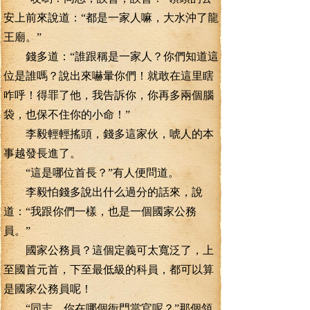
安上前來說道：“都是一家人嘛，大水沖了龍
王廟。”
錢多道：“誰跟稱是一家人？你們知道這
位是誰嗎？說出來嚇暈你們！就敢在這里瞎
咋呼！得罪了他，我告訴你，你再多兩個腦
袋，也保不住你的小命！”
李毅輕輕搖頭，錢多這家伙，唬人的本
事越發長進了。
“這是哪位首長？”有人便問道。
李毅怕錢多說出什么過分的話來，說
道：“我跟你們一樣，也是一個國家公務
員。”
國家公務員？這個定義可太寬泛了，上
至國首元首，下至最低級的科員，都可以算
是國家公務員呢！
“同志，你在哪個衙門當官呢？”那個領