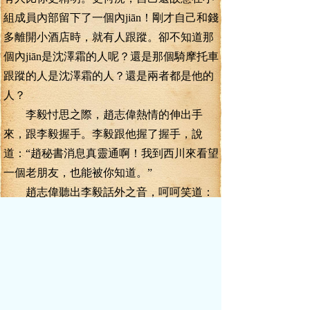
組成員內部留下了一個內jiān！剛才自己和錢
多離開小酒店時，就有人跟蹤。卻不知道那
個內jiān是沈澤霜的人呢？還是那個騎摩托車
跟蹤的人是沈澤霜的人？還是兩者都是他的
人？
李毅忖思之際，趙志偉熱情的伸出手
來，跟李毅握手。李毅跟他握了握手，說
道：“趙秘書消息真靈通啊！我到西川來看望
一個老朋友，也能被你知道。”
趙志偉聽出李毅話外之音，呵呵笑道：
“事情也湊巧了，省政府辦公廳有一個同志跟
李處長坐同一趟航班回來，他認出了你。我
也是聽他說起，這才向沈省長請示，沈省長
說李處長曾經對他有過大恩，李處長既然來
到西川，不管是于公于私，都應該請李處長
前去喝上兩杯酒，好好相謝才行。沈省長原