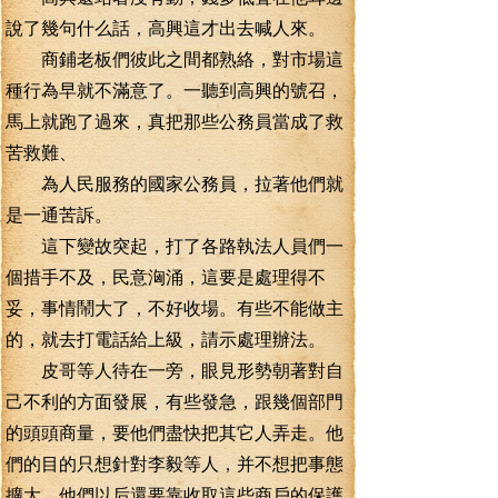
說了幾句什么話，高興這才出去喊人來。
商鋪老板們彼此之間都熟絡，對市場這
種行為早就不滿意了。一聽到高興的號召，
馬上就跑了過來，真把那些公務員當成了救
苦救難、
為人民服務的國家公務員，拉著他們就
是一通苦訴。
這下變故突起，打了各路執法人員們一
個措手不及，民意洶涌，這要是處理得不
妥，事情鬧大了，不好收場。有些不能做主
的，就去打電話給上級，請示處理辦法。
皮哥等人待在一旁，眼見形勢朝著對自
己不利的方面發展，有些發急，跟幾個部門
的頭頭商量，要他們盡快把其它人弄走。他
們的目的只想針對李毅等人，并不想把事態
擴大。他們以后還要靠收取這些商戶的保護