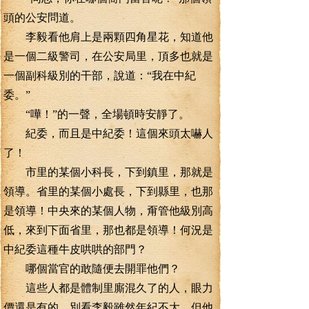
頭的公安問道。
李毅看他肩上是兩顆四角星花，知道他
是一個二級警司，在公安局里，頂多也就是
一個副科級別的干部，說道：“我在中紀
委。”
“嘩！”的一聲，全場頓時安靜了。
紀委，而且是中紀委！這個來頭太嚇人
了！
市里的某個小科長，下到鎮里，那就是
領導。省里的某個小處長，下到縣里，也那
是領導！中央來的某個人物，甭管他級別高
低，來到下面省里，那也都是領導！何況是
中紀委這種牛皮哄哄的部門？
哪個當官的敢隨便去開罪他們？
這些人都是體制里廝混久了的人，眼力
價還是有的。別看李毅雖然年紀不大，但他