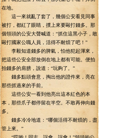
在地。
這一來就亂了套了，幾個公安看見同事
被打，都紅了眼睛，撲上來要毆打錢多。那
個領頭的公安大聲喊道：“抓住這黑小子，敢
毆打國家公職人員，活得不耐煩了吧！”
李毅知道錢多的脾氣，怕他犯起渾來，
把這些公安全部放倒在地上都有可能。便拍
拍錢多的肩膀，說道：“玩夠了。”
錢多點頭會意，掏出他的證件來，亮在
那些抓過來的手前。
這些公安一看到他亮出這本紅色的本
本，那些爪子都停留在半空。不敢再伸向錢
多。
錢多冷冷地道：“哪個活得不耐煩的，盡
管上來。”
“哎喲！同志，誤會，誤會！”領頭的公