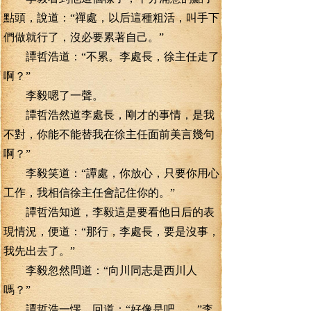
點頭，說道：“禪處，以后這種粗活，叫手下
們做就行了，沒必要累著自己。”
譚哲浩道：“不累。李處長，徐主任走了
啊？”
李毅嗯了一聲。
譚哲浩然道李處長，剛才的事情，是我
不對，你能不能替我在徐主任面前美言幾句
啊？”
李毅笑道：“譚處，你放心，只要你用心
工作，我相信徐主任會記住你的。”
譚哲浩知道，李毅這是要看他日后的表
現情況，便道：“那行，李處長，要是沒事，
我先出去了。”
李毅忽然問道：“向川同志是西川人
嗎？”
譚哲浩一愣，回道：“好像是吧……”李