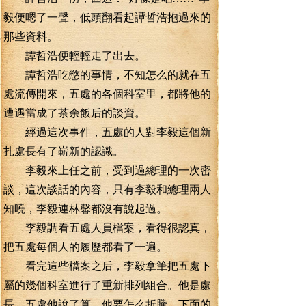
毅便嗯了一聲，低頭翻看起譚哲浩抱過來的
那些資料。
譚哲浩便輕輕走了出去。
譚哲浩吃憋的事情，不知怎么的就在五
處流傳開來，五處的各個科室里，都將他的
遭遇當成了茶余飯后的談資。
經過這次事件，五處的人對李毅這個新
扎處長有了嶄新的認識。
李毅來上任之前，受到過總理的一次密
談，這次談話的內容，只有李毅和總理兩人
知曉，李毅連林馨都沒有說起過。
李毅調看五處人員檔案，看得很認真，
把五處每個人的履歷都看了一遍。
看完這些檔案之后，李毅拿筆把五處下
屬的幾個科室進行了重新排列組合。他是處
長，五處他說了算，他要怎么折騰，下面的