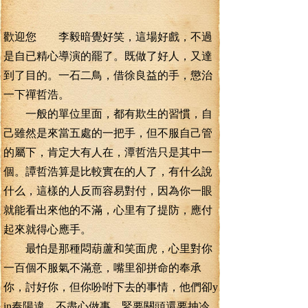
歡迎您 李毅暗覺好笑，這場好戲，不過
是自已精心導演的罷了。既做了好人，又達
到了目的。一石二鳥，借徐良益的手，懲治
一下禪哲浩。
一般的單位里面，都有欺生的習慣，自
己雖然是來當五處的一把手，但不服自己管
的屬下，肯定大有人在，潭哲浩只是其中一
個。譚哲浩算是比較實在的人了，有什么說
什么，這樣的人反而容易對付，因為你一眼
就能看出來他的不滿，心里有了提防，應付
起來就得心應手。
最怕是那種悶葫蘆和笑面虎，心里對你
一百個不服氣不滿意，嘴里卻拼命的奉承
你，討好你，但你吩咐下去的事情，他們卻y
in奉陽違，不盡心做事，緊要關頭還要抽冷