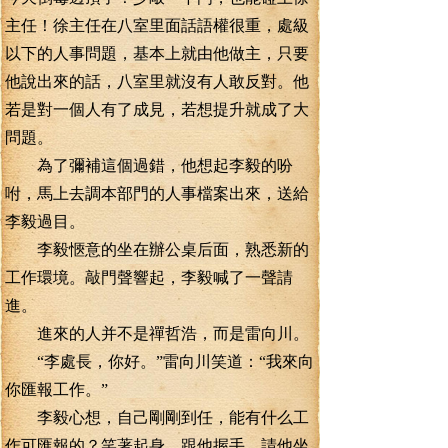
主任！徐主任在八室里面話語權很重，處級
以下的人事問題，基本上就由他做主，只要
他說出來的話，八室里就沒有人敢反對。他
若是對一個人有了成見，若想提升就成了大
問題。
為了彌補這個過錯，他想起李毅的吩
咐，馬上去調本部門的人事檔案出來，送給
李毅過目。
李毅愜意的坐在辦公桌后面，熟悉新的
工作環境。敲門聲響起，李毅喊了一聲請
進。
進來的人并不是禪哲浩，而是雷向川。
“李處長，你好。”雷向川笑道：“我來向
你匯報工作。”
李毅心想，自己剛剛到任，能有什么工
作可匯報的？笑著起身，跟他握手，請他坐