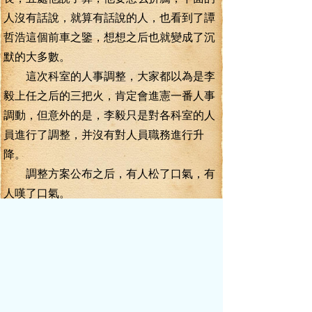
人沒有話說，就算有話說的人，也看到了譚
哲浩這個前車之鑒，想想之后也就變成了沉
默的大多數。
這次科室的人事調整，大家都以為是李
毅上任之后的三把火，肯定會進憲一番人事
調動，但意外的是，李毅只是對各科室的人
員進行了調整，并沒有對人員職務進行升
降。
調整方案公布之后，有人松了口氣，有
人嘆了口氣。
三天之后，中紀委第八室五處的人員調
整工作即告完成。
所有人都看不透李毅此舉的用意，這樣
的人員調整，有什么深層次的含義呢？
李毅不說，也沒有人敢去問。
在辦公室里呆了幾天，李毅基本上都是