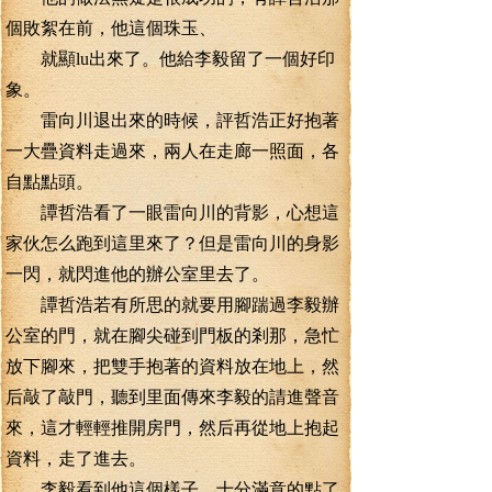
個敗絮在前，他這個珠玉、
就顯lu出來了。他給李毅留了一個好印
象。
雷向川退出來的時候，評哲浩正好抱著
一大疊資料走過來，兩人在走廊一照面，各
自點點頭。
譚哲浩看了一眼雷向川的背影，心想這
家伙怎么跑到這里來了？但是雷向川的身影
一閃，就閃進他的辦公室里去了。
譚哲浩若有所思的就要用腳踹過李毅辦
公室的門，就在腳尖碰到門板的剎那，急忙
放下腳來，把雙手抱著的資料放在地上，然
后敲了敲門，聽到里面傳來李毅的請進聲音
來，這才輕輕推開房門，然后再從地上抱起
資料，走了進去。
李毅看到他這個樣子，十分滿意的點了