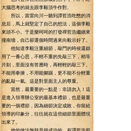
大腦思考的就去跟李毅頂牛作對。
所以，當雷向川一聽到譚哲浩吃憋的消
息后，馬上就堅定了自己的想法，這個李毅
來頭不小。于是樂呵呵的打發禪哲浩繼續來
撞南墻，自己卻選個時間過來向毅示好了。
他知道李毅注重細節，敲門的時候還頗
用了一番心思，不輕不重的先敲三下，稍等
片刻，里面沒有答應時，再輕輕的敲三下。
不能用拳捶，不用能腳踢，更不能不分輕重
的亂敲一氣。這是對里面主人的尊重。
當然，最重要的一點是：非請勿入！這
是進入領導辦公室的最基本禮節，也是最重
要的一個禮節，因為細節決定成敗，你留給
領導的印象分，往往就在這些細節里面體現
出來了。
他的做法無疑是很成功的，有譚哲浩那