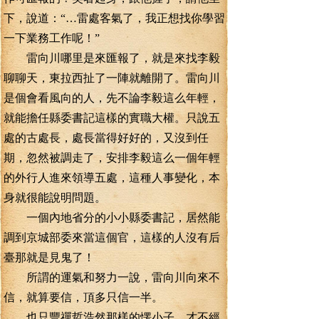
下，說道：“…雷處客氣了，我正想找你學習
一下業務工作呢！”
雷向川哪里是來匯報了，就是來找李毅
聊聊天，東拉西扯了一陣就離開了。雷向川
是個會看風向的人，先不論李毅這么年輕，
就能擔任縣委書記這樣的實職大權。只說五
處的古處長，處長當得好好的，又沒到任
期，忽然被調走了，安排李毅這么一個年輕
的外行人進來領導五處，這種人事變化，本
身就很能說明問題。
一個內地省分的小小縣委書記，居然能
調到京城部委來當這個官，這樣的人沒有后
臺那就是見鬼了！
所謂的運氣和努力一說，雷向川向來不
信，就算要信，頂多只信一半。
也只豐禪哲浩然那樣的愣小子，才不經