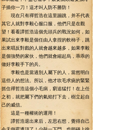
子插你一刀！這才叫人防不勝防！
現在只有禪哲浩在這里蹦跳，并不代表
其它人就對李毅心服口服，他們只是在觀
望！看看譚哲浩這個先頭兵的戰況如何，如
果試出來李毅是個任由人拿捏的軟柿子，跳
出來唱反對戲的人就會越來越多，如果李毅
是個強勢的家伙，他們就會縮起烏，乖乖的
做好李毅手下的兵。
李毅也是當過別人屬下的人，當然明白
這些人的想法。所以，他才吹毛求疵的緊緊
抓住禪哲浩這個小毛病，窮追猛打！在上任
之初，就把屬下們的氣焰打下去，樹立起自
己的威信。
這是一種權術的運用！
譚哲浩退出來后，左思右想，覺得自己
今天倒霉透頂了！少敲一下門，也能碰上徐