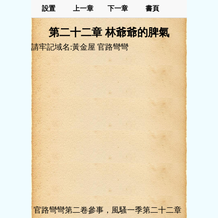
設置
上一章
下一章
書頁
第二十二章 林爺爺的脾氣
請牢記域名:黃金屋 官路彎彎
官路彎彎第二卷參事，風騷一季第二十二章