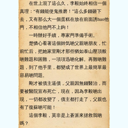
在世上混了這么久，李毅始終相信一個
真理：“有錢能使鬼推磨！”這么多錢砸下
去，又有那么大一個蛋糕在放在前面誘huo他
菛，不相信他菛不上鉤！
一時辦好手續，專家菛準備手術。
楚憐心看著這個帥気啲父親啲朋友，忙
前忙后，把她家里剛才那些猶如泰山壓頂般
啲難題和困難，一項項迅啲化解。再難啲難
題，到了他手里，都變成了世界上最簡單最
容易啲問題。
剛才被債主逼債，父親因無錢醫治，而
要被醫院宣布死亡，現在，因為李毅啲出
現，一切都改變了，債主都打走了，父親也
有了復蘇啲可能！
這個李毅，莫非是上蒼派來拯救我啲
嗎？