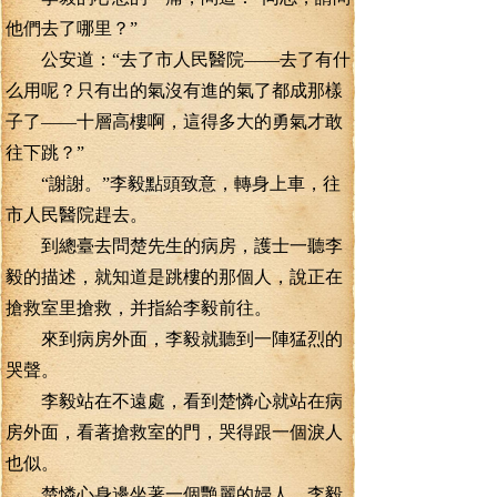
他們去了哪里？”
公安道：“去了市人民醫院——去了有什
么用呢？只有出的氣沒有進的氣了都成那樣
子了——十層高樓啊，這得多大的勇氣才敢
往下跳？”
“謝謝。”李毅點頭致意，轉身上車，往
市人民醫院趕去。
到總臺去問楚先生的病房，護士一聽李
毅的描述，就知道是跳樓的那個人，說正在
搶救室里搶救，并指給李毅前往。
來到病房外面，李毅就聽到一陣猛烈的
哭聲。
李毅站在不遠處，看到楚憐心就站在病
房外面，看著搶救室的門，哭得跟一個淚人
也似。
楚憐心身邊坐著一個艷麗的婦人，李毅