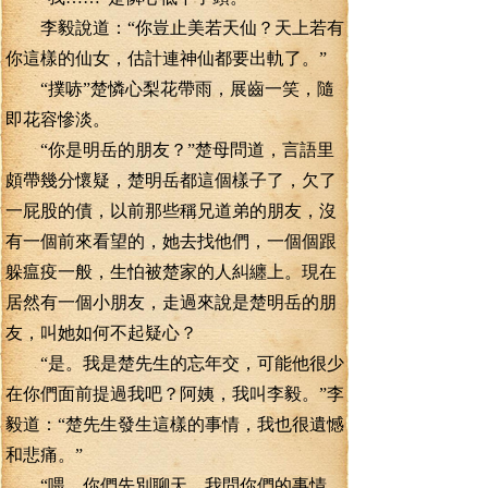
李毅說道：“你豈止美若天仙？天上若有
你這樣的仙女，估計連神仙都要出軌了。”
“撲哧”楚憐心梨花帶雨，展齒一笑，隨
即花容慘淡。
“你是明岳的朋友？”楚母問道，言語里
頗帶幾分懷疑，楚明岳都這個樣子了，欠了
一屁股的債，以前那些稱兄道弟的朋友，沒
有一個前來看望的，她去找他們，一個個跟
躲瘟疫一般，生怕被楚家的人糾纏上。現在
居然有一個小朋友，走過來說是楚明岳的朋
友，叫她如何不起疑心？
“是。我是楚先生的忘年交，可能他很少
在你們面前提過我吧？阿姨，我叫李毅。”李
毅道：“楚先生發生這樣的事情，我也很遺憾
和悲痛。”
“喂，你們先別聊天，我問你們的事情，