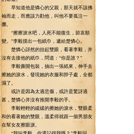
早知道他是憐心的父親，那天就不該拂
袖而走，而應該力勸他，叫他不要孤注一
擲。
“擦擦淚水吧，人死不能復生，節哀順
變。”李毅摸出一包紙巾，遞給楚憐心。
楚憐心訝然的抬起雙眼，看著李毅，并
沒有去接他的紙巾，問道：“你是誰？”
李毅撕開包裝，抽出一張紙來，伸手去
擦她的淚水，發現她的衣服和脖子處，全都
濕了。
或許是因為太過悲傷，或許是驚訝過
甚，楚憐心并沒有推開李毅的手。
李毅輕輕的緩緩的擦她的淚水，雙眼柔
和的看著她的雙眼，溫柔得就跟一個男朋友
在幫女友擦眼淚。
“我叫李毅，你還記得我嗎？”李毅回