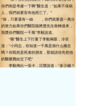
你們倒是考慮一下啊”醫生道：“如果不保病
人，我們就要宣布他死亡了。”
“保，只要還有一絲 ，你們就要盡一萬分
的努力如果你們醫院能將楚先生救轉過來，
我獎你們醫院一千萬”李毅說道。
“嘶”醫生上下打量了李毅兩眼，冷笑
道：“小同志，你知道一千萬是個什么概念
嗎？你既然是死者的朋友，那就請你先把他
的醫藥費給交了吧”
李毅掏出一張卡，沉聲說道：“多少錢？
帶我去刷卡吧請你們馬上把病人轉入ICU重
癥監護室，然后請你們醫院最好的大夫前來
會診，盡快拿出一個搶救方案來，我說過的
話，絕對算數，只要你們能把病人搶救過
來，我就給你們醫院一千萬獎金。如果你們
醫院的醫術不行，可以請外援，獎金還是你