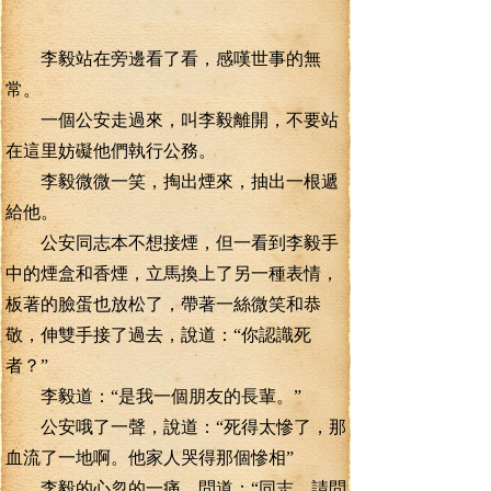
李毅站在旁邊看了看，感嘆世事的無
常。
一個公安走過來，叫李毅離開，不要站
在這里妨礙他們執行公務。
李毅微微一笑，掏出煙來，抽出一根遞
給他。
公安同志本不想接煙，但一看到李毅手
中的煙盒和香煙，立馬換上了另一種表情，
板著的臉蛋也放松了，帶著一絲微笑和恭
敬，伸雙手接了過去，說道：“你認識死
者？”
李毅道：“是我一個朋友的長輩。”
公安哦了一聲，說道：“死得太慘了，那
血流了一地啊。他家人哭得那個慘相”
李毅的心忽的一痛，問道：“同志，請問