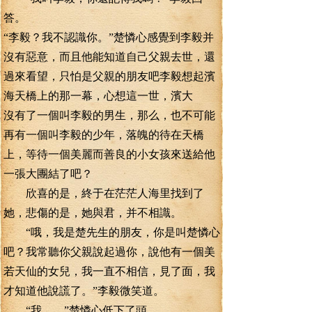
答。
“李毅？我不認識你。”楚憐心感覺到李毅并
沒有惡意，而且他能知道自己父親去世，還
過來看望，只怕是父親的朋友吧李毅想起濱
海天橋上的那一幕，心想這一世，濱大
沒有了一個叫李毅的男生，那么，也不可能
再有一個叫李毅的少年，落魄的待在天橋
上，等待一個美麗而善良的小女孩來送給他
一張大團結了吧？
欣喜的是，終于在茫茫人海里找到了
她，悲傷的是，她與君，并不相識。
“哦，我是楚先生的朋友，你是叫楚憐心
吧？我常聽你父親說起過你，說他有一個美
若天仙的女兒，我一直不相信，見了面，我
才知道他說謊了。”李毅微笑道。
“我……”楚憐心低下了頭。