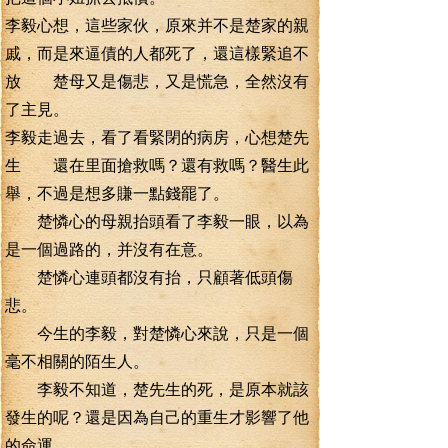
李毅心想，這些家伙，原來并不是楚家的親
戚，而是來逼債的人都死了，還這樣緊追不
放 楚母又是傷悲，又是慌急，全然沒有
了主見。
李毅走過去，看了看緊閉的病房，心想楚先
生 還在里面搶救嗎？還有救嗎？醫生此
舉，不過是想多賺一點錢罷了。
楚憐心的母親抬頭看了李毅一眼，以為
是一個過路的，并沒有在意。
楚憐心連頭都沒有抬，只顧著低頭傷
悲。
今生的李毅，對楚憐心來說，只是一個
毫不相關的陌生人。
李毅不知道，楚先生的死，是原本就該
發生的呢？還是因為自己的重生才影響了他
的命運。