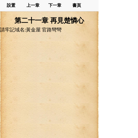
設置
上一章
下一章
書頁
第二十一章 再見楚憐心
請牢記域名:黃金屋 官路彎彎