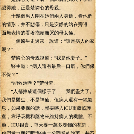
認得她，正是楚憐心的母親。
十幾個男人圍在她們兩人身邊，看他們
的情形，并不悲傷，只是安靜的站在旁邊，
面無表情的看著抱頭痛哭的母女倆。
一個醫生走過來，說道：“誰是病人的家
屬？”
楚憐心的母親說道：“我是他妻子。”
醫生道：“病人還有最后一口氣，你們保
不保？”
“能救活嗎？”楚母問。
“人都摔成這個樣子了——我們盡力了。
我們是醫生，不是神仙。但病人還有一絲氣
息，如果要保的話，就要轉入ICU重癥監護
室，靠呼吸機和藥物來維持病人的機體。不
過，ICU很貴，每天要一萬多塊錢的花銷，
你們量力而行吧”醫生十分職業的說著，并不