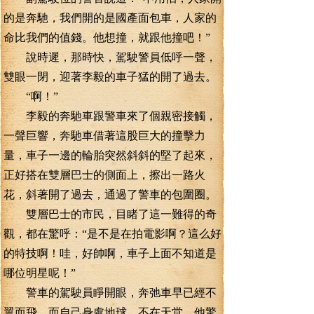
的是奔馳，我們開的是國產面包車，人家的
命比我們的值錢。他想撞，就跟他撞吧！”
說時遲，那時快，駕駛警員低呼一聲，
雙眼一閉，迎著李毅的車子猛的開了過去。
“啊！”
李毅的奔馳車跟警車來了個親密接觸，
一聲巨響，奔馳車借著這股巨大的撞擊力
量，車子一邊的輪胎突然斜斜的堅了起來，
正好搭在雙層巴士的側面上，擦出一路火
花，斜著開了過去，通過了警車的包圍圈。
雙層巴士的市民，目睹了這一難得的奇
觀，都在驚呼：“是不是在拍電影啊？這么好
的特技啊！哇，好帥啊，車子上面不知道是
哪位明星呢！”
警車的駕駛員睜開眼，奔弛車早已經不
翼而飛，而自己身處地球，不在天堂。他驚