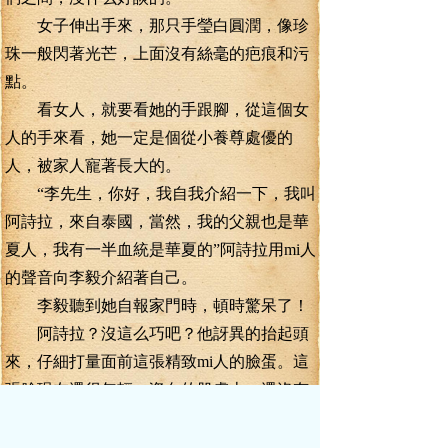
女子伸出手來，那只手瑩白圓潤，像珍
珠一般閃著光芒，上面沒有絲毫的疤痕和污
點。
看女人，就要看她的手跟腳，從這個女
人的手來看，她一定是個從小養尊處優的
人，被家人寵著長大的。
“李先生，你好，我自我介紹一下，我叫
阿詩拉，來自泰國，當然，我的父親也是華
夏人，我有一半血統是華夏的”阿詩拉用mi人
的聲音向李毅介紹著自己。
李毅聽到她自報家門時，頓時驚呆了！
阿詩拉？沒這么巧吧？他訝異的抬起頭
來，仔細打量面前這張精致mi人的臉蛋。這
張臉現在還很年輕，瓷白的肌膚上，還沒有
被歲月刻下任何痕跡。雛紋和魚尾紋跟這張
充滿活力的臉還很遙遠。