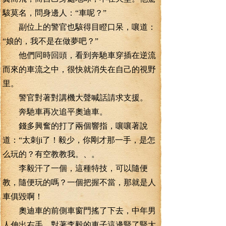
駭莫名，問身邊人：“車呢？”
副位上的警官也駭得目瞪口呆，嚷道：
“娘的，我不是在做夢吧？”
他們同時回頭，看到奔馳車穿插在逆流
而來的車流之中，很快就消失在自己的視野
里。
警官對著對講機大聲喊話請求支援。
奔馳車再次追平奧迪車。
錢多興奮的打了兩個響指，嚷嚷著說
道：“太刺ji了！毅少，你剛才那一手，是怎
么玩的？有空教教我。、。
李毅汗了一個，這種特技，可以隨便
教，隨便玩的嗎？一個把握不當，那就是人
車俱毀啊！
奧迪車的前側車窗門搖了下去，中年男
人伸出右手，對著李毅的車子這邊豎了豎大