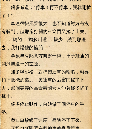
錢多喊道：“停車！再不停車，我就開槍
了！”
車速很快風聲很大，也不知道對方有沒
有聽到，但那扇打開的車窗門又搖了上去。
“媽的！”錢多叫道：“毅少，繞到那邊
去，我打爆他的輪胎！”
李毅早有此意方向盤一轉，車子飛速的
開到奧迪車的左邊。
錢多舉起槍，對準奧迪車的輪胎，就要
扣下扳機的當兒，奧迪車的后窗門搖了下
去，那個美麗的高貴泰國女人沖著錢多搖了
搖手。
錢多停止動作，向她做了個停車的手
勢。
奧迪車放緩了速度，靠邊停了下來。
李毅也緊跟著在奧迪車的身后停車。