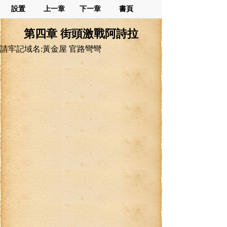
設置
上一章
下一章
書頁
第四章 街頭激戰阿詩拉
請牢記域名:黃金屋 官路彎彎