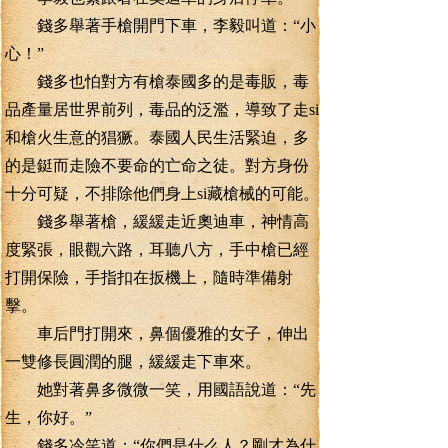
錢多舉著手槍開門下車，李毅叫道：“小
心！”
錢多也怕對方有槍泰國多的是毒販，毒
品產量居世界前列，毒品的泛濫，導致了走si
和槍火生意的猖獗。泰國人民生活緊迫，多
的是鋌而走險不要命的亡命之徒。對方身份
十分可疑，不排除他們身上si藏槍械的可能。
錢多舉著槍，緩緩走近奧迪車，神情高
度緊張，眼觀六路，耳聽八方，手中槍已經
打開保險，手指扣在扳機上，隨時準備射
擊。
車后門打開來，鼻個優雅的女子，伸出
一雙修長圓潤的腿，緩緩走下車來。
她對著鼻多微微一笑，用國語說道：“先
生，你好。”
錢多冷笑道：“你們是什么人？剛才為什