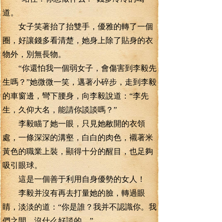
道。
女子笑著抬了抬雙手，優雅的轉了一個
圈，好讓錢多看清楚，她身上除了貼身的衣
物外，別無長物。
“你還怕我一個弱女子，會傷害到李毅先
生嗎？”她微微一笑，邁著小碎步，走到李毅
的車窗邊，彎下腰身，向李毅說道：“李先
生，久仰大名，能請你談談嗎？”
李毅瞄了她一眼，只見她敝開的衣領
處，一條深深的溝壑，白白的肉色，襯著米
黃色的職業上裝，顯得十分的醒目，也足夠
吸引眼球。
這是一個善于利用自身優勢的女人！
李毅并沒有再去打量她的臉，轉過眼
睛，淡淡的道：“你是誰？我并不認識你。我
們之間，沒什么好談的。”