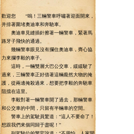
歡迎您 “嗚！三輛警車呼嘯著迎面開來，
并排著圍堵奧迪車和奔馳車。
奧迪車見縫插針擦著一輛警車，緊著馬
路牙子飛快的通過。
幾輛警車眼見沒有攔住奧迪車，齊心協
力來攔李毅的車子。
這時，一輛雙層大巴公交車，緩緩駛了
過來，三輛警車正好借著這輛龐然大物的掩
護，從兩邊掩殺過來，想要把李毅的奔馳車
阻擋在這里。
李毅對著一輛警車開了過去，那輛警車
和公交車的中間，只留有半輛車的空間。
警車上的駕駛員驚道：“這人不要命了！
想跟我們來個同歸于盡呢！”
副駕駛位的警官說道：“不用怕，人家開