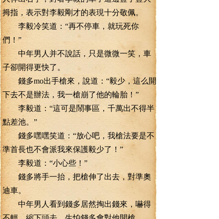
拇指，表示對李毅剛才的表現十分敬佩。
李毅冷笑道：“再不停車，就玩死你
們！”
中年男人并不說話，只是微微一笑，車
子卻開得更快了。
錢多mo出手槍來，說道：“毅少，這么開
下去不是辦法，我一槍崩了他的輪胎！”
李毅道：“這可是鬧事區，千萬出不得半
點差池。”
錢多嘿嘿笑道：“放心吧，我槍法要是不
準首長也不會派我來保護毅少了！”
李毅道：“小心些！”
錢多將手一抬，把槍伸了出去，對準奧
迪車。
中年男人看到錢多居然掏出錢來，嚇得
不輕，縮下頭去，生怕錢多會對他開槍。