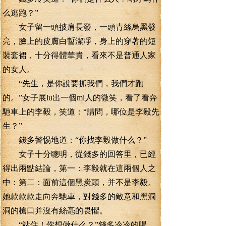
么逃跑？”
女子留一頭披肩長發，一頭青絲烏黑發
亮，臉上的皮膚白暫潔凈，身上的穿著的短
裝套裙，十分得體華貴，看來不是普通人家
的女人。
“先生，是你說要抓我們，我們才跑
的。”女子展lu出一個mi人的微笑，看了看奔
馳車上的李毅，笑道：“請問，哪位是李毅先
生？”
錢多警惕地道：“你找李毅做什么？”
女子十分聰明，從錢多的回答里，已經
得出兩點結論，第一：李毅就在這兩個人之
中：第二：面前這個黑炭頭，并不是李毅。
她款款款走向奔馳車，對錢多的敵意和黑洞
洞的槍口并沒有絲毫的畏懼。
“站住！你想做什么？”錢多冷冷的喝