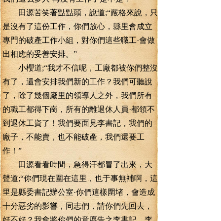
田源苦笑著點點頭，說道;“嚴格來說，只
是沒有了這份工作，你們放心，縣里會成立
專門的破產工作小組，對你們這些職工·會做
出相應的妥善安排。”
小櫻道;“我才不信呢，工廠都被你們整沒
有了，還會安排我們新的工作？我們可聽說
了，除了幾個廠里的領導人之外，我們所有
的職工都得下崗，所有的離退休人員·都領不
到退休工資了！我們要面見李書記，我們的
廠子，不能賣，也不能破產，我們還要工
作！”
田源看看時間，急得汗都冒了出來，大
聲道;“你們現在圍在這里，也于事無補啊，這
里是縣委書記辦公室·你們這樣圍堵，會造成
十分惡劣的影響，同志們，請你們先回去，
好不好？我會將你們的意愿告之李書記。李