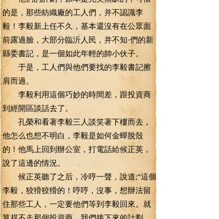
的是，那些紡織廠的工人們，并不認識李
毅！李毅新上任不久，基本還沒有在公眾面
前露過臉，大部分臨沂人民，并不知·們的新
縣委書記，是一個如此年輕的帥小伙子。
于是，工人們與他們要找的李毅書記擦
肩而過。
李毅利用這個巧妙的時間差，跟投資商
到經開區談話去了。
孔榮和看著李毅三人談笑著下樓而去，
他怎么也想不明白，李毅是如何金蟬脫殼
的！他馬上回到辦公室，打電話給候正英，
說了這邊的情況。
候正英聽了之后，冷哼一聲，說道;“這個
李毅，狡猾狡猾的！哼哼，沒事，想辦法留
住那些工人，一定要他們等到李毅回來。就
算趕不走那個投資商，我們接下來的計劃，