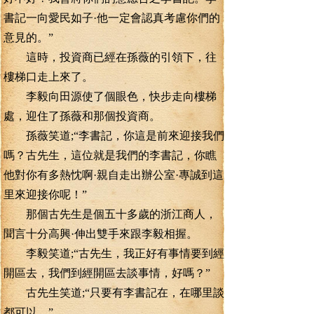
書記一向愛民如子·他一定會認真考慮你們的
意見的。”
這時，投資商已經在孫薇的引領下，往
樓梯口走上來了。
李毅向田源使了個眼色，快步走向樓梯
處，迎住了孫薇和那個投資商。
孫薇笑道;“李書記，你這是前來迎接我們
嗎？古先生，這位就是我們的李書記，你瞧
他對你有多熱忱啊·親自走出辦公室·專誠到這
里來迎接你呢！”
那個古先生是個五十多歲的浙江商人，
聞言十分高興·伸出雙手來跟李毅相握。
李毅笑道;“古先生，我正好有事情要到經
開區去，我們到經開區去談事情，好嗎？”
古先生笑道;“只要有李書記在，在哪里談
都可以。”