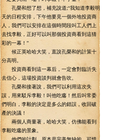
孔榮和想了想，補充說道;“我知道李毅明
天的日程安排，下午他要見一個外地投資商
人，我們可以安排在這個時間段叫工人們上
去找李毅，正好可以叫那個投資商看到這猜
彩的一幕！”
候正英哈哈大笑，直說孔榮和的計策十
分高明。
投資商看到這一幕后，一定會對臨沂失
去信心，這場投資談判就會告吹。
孔榮和接著說，我們可以利用這次失
誤，用來駁斥李毅！叫他吃癟！然后叫常委
們明白，李毅的決定是多么的錯誤，收回破
產的決議！
兩個人商量著，哈哈大笑，仿佛能看到
李毅吃癟的景象。
他們的計劃，原本是完美無缺的，可惜