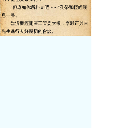
“但愿如你所料＃吧······”孔榮和輕輕嘆
息一聲。
臨沂縣經開區工管委大樓，李毅正與古
先生進行友好親切的會談。
一番長談之后，古先生說道;“李書記，有
你在臨沂，我當然相信你們縣政府部門會給
我們投資商給以最佳的服務和優惠，可是，
你這么年輕，就身居高位，只怕用不了多久
就會高升吧？那個時候，你們的政策會不會
改變？”
李毅呵呵笑道;“古先生，剛才我已經拿出
相關文件給你看過了，這些政策優惠和政府
部門的服務，都是形成了件，上報省市相關
部門簽字蓋章了的，可以這么說，這些文
件，就是咱們經開區的行政法規！我走了不
要緊，只要市委還在，省委還在，這些規定