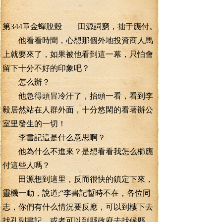
第344章金蟬脫殼 田源詞窮，拙于應付。
他看看時間，心想那個外地投資商人馬
上就要來了，如果被他看到這一幕，只怕會
留下十分不好的印象吧？
怎么辦？
他急得頭冒冷汗了，抬頭一看，看到李
毅居然站在人群外面，十分悠閑的看著辦公
室里發生的一切！
李書記這是什么意思啊？
他為什么不進來？是想看看我怎么櫛應
付這些人嗎？
田源想到這里，反而很快的鎮定下來，
靈機一動，說道;“李書記暫時不在，各位同
志，你們有什么情況要反應，可以到樓下去
找孔副書記，或者可以到縣政府去找候縣