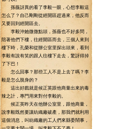
孫薇訝異的看了李毅一眼，心想李毅這
怎么了？自己剛剛從經開區趕過來，他反而
又要回到經開區去。
李毅沖她微微點頭，孫薇也不好多問，
陪著他們下樓，往經開區而去，三個人來到
樓下時，孔榮和從辦公室里探出頭來，看到
李毅有說有笑的跟人往樓下走去，驚訝得掉
了下巴！
怎么回事？那些工人不是上去了嗎？李
毅是怎么脫身的？
這出好戲就是候正英跟他商量出來的毒
辣之計，專門用來對付李毅的。
候正英昨天在他辦公室里，跟他商量，
說李毅既然要讓紡織廠破產，那我們就利用
這個消息，叫紡織廠的工人們來縣委鬧事，
一定要大鬧一場，叫李毅下不了臺！