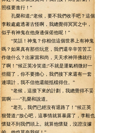
照樣要進行！”
孔榮和道;“老候，要不我們收手吧？這個
李毅處處透著古怪啊，我總覺得冥冥之中，
似乎有神鬼在他身邊保偌他呢！”
“笑話！神鬼？你相信這個世界上有神鬼
嗎？如果真有那些玩意，我們還辛辛苦苦工
作做什么？出家當和尚，天天求神拜佛就行
了啊！”候正英冷笑道;“不就是運氣稍微好一
些罷了，你不要擔心，我們接下來還有一套
連環計，我不信他還能抵檔得住。”
“老候，這接下來的計劃，我總覺得不妥
當啊······”孔榮和說道。
“老孔，我們已經沒有退路了！”候正英
狠聲道;“放心吧，這事情就算暴露了，李毅也
懷疑不到我們頭上。就算他懷疑，沒證沒據
的，他也莫奈我何！”