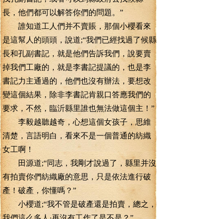
長，他們都可以解答你們的問題。”
誰知道工人們并不賣賬，那個小櫻看來
是這幫人的頭頭，說道;“我們已經找過了候縣
長和孔副書記，就是他們告訴我們，說要賣
掉我們工廠的，就是李書記提議的，也是李
書記力主通過的，他們也沒有辦法，要想改
變這個結果，除非李書記肯親口答應我們的
要求，不然，臨沂縣里誰也無法做這個主！”
李毅越聽越奇，心想這個女孩子，思維
清楚，言語明白，看來不是一個普通的紡織
女工啊！
田源道;“同志，我剛才說過了，縣里并沒
有拍賣你們紡織廠的意思，只是依法進行破
產！破產，你懂嗎？”
小櫻道;“我不管是破產還是拍賣，總之，
我們這么多人·再沒有工作了是不是？”