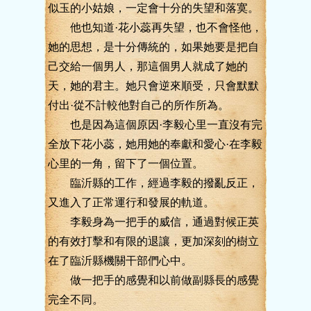
似玉的小姑娘，一定會十分的失望和落寞。
他也知道·花小蕊再失望，也不會怪他，
她的思想，是十分傳統的，如果她要是把自
己交給一個男人，那這個男人就成了她的
天，她的君主。她只會逆來順受，只會默默
付出·從不計較他對自己的所作所為。
也是因為這個原因·李毅心里一直沒有完
全放下花小蕊，她用她的奉獻和愛心·在李毅
心里的一角，留下了一個位置。
臨沂縣的工作，經過李毅的撥亂反正，
又進入了正常運行和發展的軌道。
李毅身為一把手的威信，通過對候正英
的有效打擊和有限的退讓，更加深刻的樹立
在了臨沂縣機關干部們心中。
做一把手的感覺和以前做副縣長的感覺
完全不同。