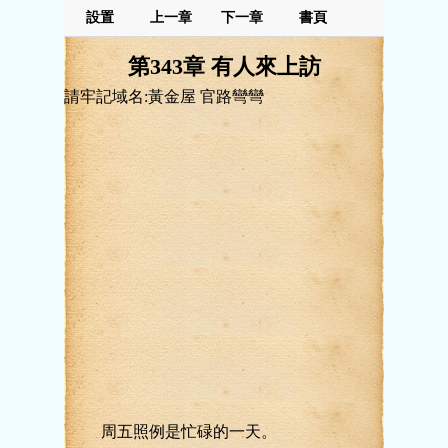
設置
上一章
下一章
書頁
第343章 有人來上訪
請牢記域名:黃金屋 官路彎彎
周五照例是忙碌的一天。