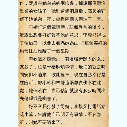
作，薪資是她弟弟的兩倍多，據說那個還沒
畢業的女孩子，聽到這個消息后，高興的狂
虐了她弟弟一夜，搞得兩個人曠課了一天。
司婧打這個電話時，語氣異常的溫柔，
流露出想要好好報答他的意思，李毅只得找
了個借口，以要去看媽媽為由·把這個美好的
約會往后推辭了一個星期。
李毅這才感覺到，有著曖昧關系的女朋
友多了，也是一樁麻煩事情，最怕的就是時
間安排不過來，彼此撞車。現在自己幸好是
在臨沂，郭小玲和林馨這兩尊真佛不在此
處，她倆若在，自己估計就沒有多少時間出
去偷腥或是幽會了。
好不容易打發了司婧，李毅又打電話給
花小蕊，告訴他自己明天有事情，不在臨
沂，叫她不要過來了。