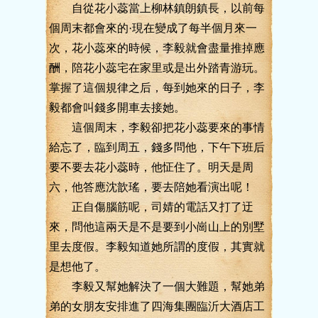
自從花小蕊當上柳林鎮朗鎮長，以前每
個周末都會來的·現在變成了每半個月來一
次，花小蕊來的時候，李毅就會盡量推掉應
酬，陪花小蕊宅在家里或是出外踏青游玩。
掌握了這個規律之后，每到她來的日子，李
毅都會叫錢多開車去接她。
這個周末，李毅卻把花小蕊要來的事情
給忘了，臨到周五，錢多問他，下午下班后
要不要去花小蕊時，他怔住了。明天是周
六，他答應沈歆瑤，要去陪她看演出呢！
正自傷腦筋呢，司婧的電話又打了迂
來，問他這兩天是不是要到小崗山上的別墅
里去度假。李毅知道她所謂的度假，其實就
是想他了。
李毅又幫她解決了一個大難題，幫她弟
弟的女朋友安排進了四海集團臨沂大酒店工