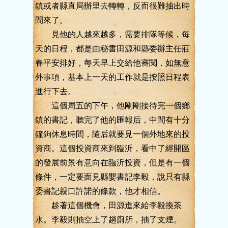
鎮或者縣直局辦里去轉轉，反而很難抽出時
間來了。
見他的人越來越多，需要排隊等候，每
天的日程，都是由秘書田源和縣委辦主任莊
春平安排好，每天早上交給他審閱，如無意
外事項，基本上一天的工作就是按照日程表
進行下去。
這個周五的下午，他剛剛接待完一個鄉
鎮的書記，聽完了他的匯報后，中間有十分
鐘鉤休息時間，隨后就要見一個外地來的投
資商。這個投資商來到臨沂，看中了經開區
的發展前景有意向在臨沂投資，但是有一個
條件，一定要面見縣嬰書記李毅，說只有縣
委書記親口許諾的條款，他才相信。
趁著這個機會，田源進來給李毅換茶
水。李毅則抽空上了趟廁所，抽了支煙。