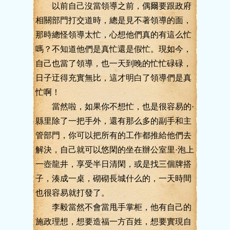
以前自己沒當領導之前，偶爾要跟政府
相關部門打交道時，總是見不著領導的面，
那時總怪領導太忙，心想他們真的有這么忙
嗎？不知道他們是真忙還是假忙。現如今，
自己也當了領導，也一天到晚的忙忙碌碌，
日子迂得充實無比，這才明白了領導們是真
忙啊！
當然啦，如果你不想忙，也是很容易的·
縣里除了一把手外，還有那么多的副手和主
管部門，你可以把所有的工作都推給他們去
解決，自己就可以悠閑的坐在辦公室里·泡上
一壺龍井，享受半日清閑，或是找三個牌搭
子，湊成一桌，砌砌長城什么的，一天時間
也很容易就打發了。
李毅當然不會當甩手掌柜，他有自己的
施政理想，想要造福一方百姓，想要實現自