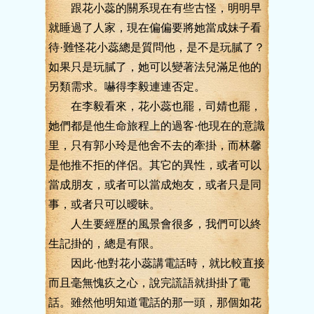
跟花小蕊的關系現在有些古怪，明明早
就睡過了人家，現在偏偏要將她當成妹子看
待·難怪花小蕊總是質問他，是不是玩膩了？
如果只是玩膩了，她可以變著法兒滿足他的
另類需求。嚇得李毅連連否定。
在李毅看來，花小蕊也罷，司婧也罷，
她們都是他生命旅程上的過客·他現在的意識
里，只有郭小玲是他舍不去的牽掛，而林馨
是他推不拒的伴侶。其它的異性，或者可以
當成朋友，或者可以當成炮友，或者只是同
事，或者只可以曖昧。
人生要經歷的風景會很多，我們可以終
生記掛的，總是有限。
因此·他對花小蕊講電話時，就比較直接
而且毫無愧疚之心，說完謊語就掛掛了電
話。雖然他明知道電話的那一頭，那個如花