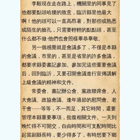
李毅現在走在路上，機關里的同事見了
他都要點頭哈腰的致意，臨沂縣里他最大
啊！他的頭可以一直高昂著，對那些或熟悉
或陌生的臉孔，只需要輕輕的點點頭，甚至
什么都不做·他們也會照樣畢恭畢敬。
另一個感覺就是會議多了，不僅是本縣
的會議，市里的，甚至是省里的許多會議，
都要求縣委書記參加。參加完這些重要會議
后，回到臨沂，又要召開會議進行宣傳講解
上級會議的精神和文件。
常委會、書記辦公會、黨政聯席會、人
大會議、政協會議、逢年過節的慰問會、老
干會······等等，不一而足，其它時間，還要
管理本縣重要事項，批復相關文件。一天到
晚忙得不可開交，自由時間和可支配時間比
起當副縣長時，要少得多了，有時想要下鄉