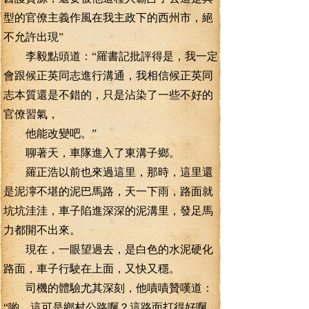
型的官僚主義作風在我主政下的西州市，絕
不允許出現”
李毅點頭道：“羅書記批評得是，我一定
會跟候正英同志進行溝通，我相信候正英同
志本質還是不錯的，只是沾染了一些不好的
官僚習氣，
他能改變吧。”
聊著天，車隊進入了東溝子鄉。
羅正浩以前也來過這里，那時，這里還
是泥濘不堪的泥巴馬路，天一下雨，路面就
坑坑洼洼，車子陷進深深的泥溝里，發足馬
力都開不出來。
現在，一眼望過去，是白色的水泥硬化
路面，車子行駛在上面，又快又穩。
司機的體驗尤其深刻，他嘖嘖贊嘆道：
“喲，這可是鄉村公路啊？這路面打得好啊，