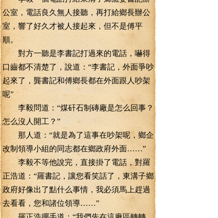
公室，電話良久無人接聽，再打給鄉長辦公
室，響了好久才被人接起來，但不是傅平
順。
對方一聽是李書記打過來的電話，嚇得
口齒都不清楚了，說道：“李書記，外面爭吵
起來了，龔書記和傅鄉長都在外面跟人吵架
呢”
李毅問道：“煤矸石制磚廠是怎么回事？
怎么沒人開工？”
那人道：“就是為了這事在吵架呢，鄉企
改制領導小組的同志都在鄉政府外面……”
李毅不等他說完，直接掛了電話，對羅
正浩道：“羅書記，讓您看笑話了，東溝子鄉
政府好像出了點什么事情，我必須馬上趕過
去看看，您和諸位領導……”
羅正浩擺手道：“我們先在這廠區轉轉，