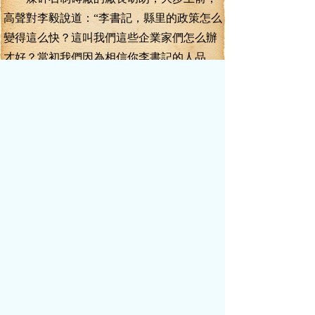
高聲對李毅說道：“李書記，縣里的政策怎么
變得這么快？這叫我們這些企業家們怎么辦
才好？當初我們因為相信你李書記的人品，
這才賣了家當，接受縣里的改制，辦起合資
企業，搞了這個制磚廠，現在路也修好了，
廠房也建設好了，錢了投進去了，你們當官
的說一句項目暫停，我們就要暫停嗎？我們
的錢，我們的時間，怎么算？”
李毅伸手拍拍他的肩膀，沉聲道：“胡廠
長，你先放寬心，誰說要暫停這個項目了？
沒有我的批準，我看哪個人敢暫停這個項目
是誰跟你們說的？”
眾人的手一致指向場中的一個人。
李毅冷眼看過去，這個人李毅也認識。
此人名叫婁富陽，原先是經開區管委會
里的一名副主任，當初也是投靠了李毅，被