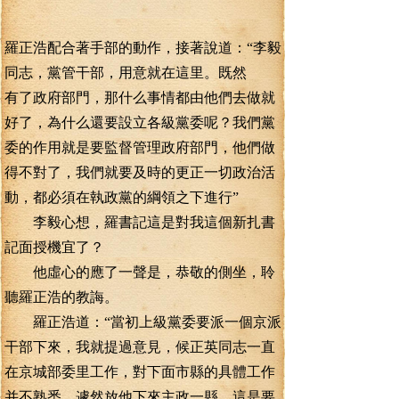
羅正浩配合著手部的動作，接著說道：“李毅
同志，黨管干部，用意就在這里。既然
有了政府部門，那什么事情都由他們去做就
好了，為什么還要設立各級黨委呢？我們黨
委的作用就是要監督管理政府部門，他們做
得不對了，我們就要及時的更正一切政治活
動，都必須在執政黨的綱領之下進行”
李毅心想，羅書記這是對我這個新扎書
記面授機宜了？
他虛心的應了一聲是，恭敬的側坐，聆
聽羅正浩的教誨。
羅正浩道：“當初上級黨委要派一個京派
干部下來，我就提過意見，候正英同志一直
在京城部委里工作，對下面市縣的具體工作
并不熟悉，遽然放他下來主政一縣，這是要