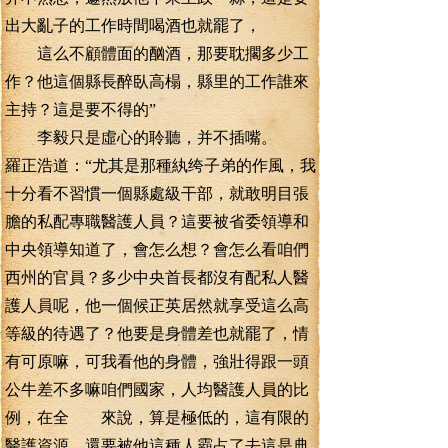
出大亂子的工作時間喝酒也就罷了，
這么不顧體面的酗酒，那要耽擱多少工
作？他這個縣長醉臥高榻，縣里的工作誰來
主持？這是要不得的”
李毅只是虛心的聆聽，并不插嘴。
羅正浩道：“尤其是那種紈绔子弟的作風，我
十分看不習慣一個縣處級干部，就敢明目張
膽的私配專職醫護人員？這要被省委領導和
中央領導知道了，會怎么想？會怎么看咱們
西州的官員？多少中央首長都沒有配私人醫
護人員呢，他一個候正英居然就享受這么高
等級的待遇了？他要是身體差也就罷了，情
有可原嘛，可我看他的身體，強壯得跟一頭
公牛差不多嘛咱們國家，人均醫護人員的比
例，在全 來說，算是極低的，這有限的
醫護資源，還要被他這種人霸占了去這是典