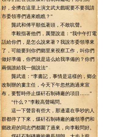
好，全擠在這里上演文武大戲呢要不要我請
市委領導們過來瞧瞧？”
龔武和傅平順低著頭，不敢吭聲。
李毅指著他們，厲聲說道：“我中午打電
話給你們，是怎么說來著？我說市委領導來
了，可能要到你們鄉里來視察工作，叫你們
做好準備，你們就是這么給我準備的？你們
兩個誰給我一個說法”
龔武道：“李書記，事情是這樣的，鄉企
改制辦的婁主任，今天下午忽然跑過來宣
布，要暫時停止煤矸石制磚廠的項目……”
“什么？”李毅高聲喝問。
這一下聲音有些大，那邊還在爭吵的人
群都停了下來，煤矸石制磚廠的廠領導們和
鄉政府的同志們都圍了過來，向李毅問好。
煤矸石制磚廠的廠長胡朗，大步上前，