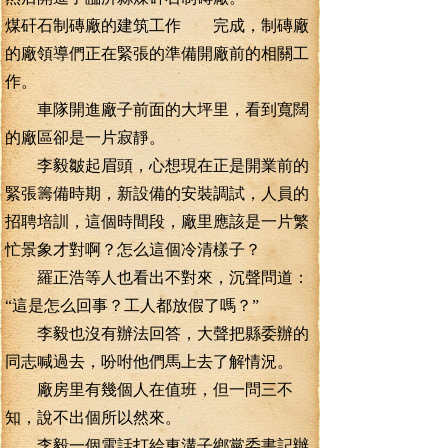
煤矸石制磚廠的建筑工作 完成，制磚廠
的廠領導們正在緊張的準備開廠前的相關工
作。
車隊開進廠子前面的大坪里，看到寬闊
的廠區卻是一片寂靜。
李毅皺起眉頭，心想現在正是開業前的
緊張籌備時期，新設備的安裝調試，人員的
招聘培訓，這個時間段，廠里應該是一片繁
忙景象才對啊？怎么這個冷清樣子？
羅正浩等人也看出不對來，沉聲問道：
“這是怎么回事？工人都放假了嗎？”
李毅也沒有辦法回答，大聲把縣委辦的
同志喊過去，吩咐他們馬上去了解情況。
廠房里有幾個人在值班，但一問三不
知，說不出個所以然來。
李毅一個電話打給東溝子鄉黨委書記辦