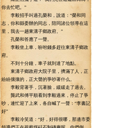
你去忙吧。”
李毅招手叫過孔榮和，說道：“榮和同
志，你和縣委辦的同志，陪同諸位領導在這
里，我去一趟東溝子鄉政府。”
孔榮和答應了一聲。
李毅坐上車，吩咐錢多趕往東溝子鄉政
府。
不到十分鐘，車子就到達了地點。
東溝子鄉政府大院子里，擠滿了人，正
紛紛攘攘的，正大聲的爭吵著什么。
李毅背著手，沉著臉，緩緩走了過去。
龔武和傅平順看到李毅過來，停止了爭
吵，連忙迎了上來，各自喊了一聲：“李書記
好”
李毅冷笑道：“好，好得很哪，那邊市委
領導們正在視察煤矸石制磚廠呢，你們倒