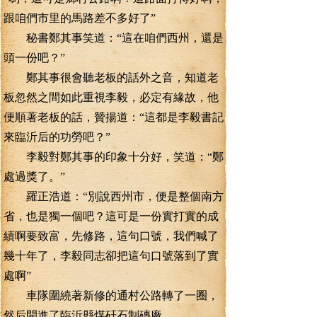
跟咱們市里的馬路差不多好了”
秘書鄭其事笑道：“這在咱們西州，還是
頭一份吧？”
鄭其事很會聽老板的話外之音，知道老
板忽然之間如此重視李毅，必定有緣故，他
便順著老板的話，贊揚道：“這都是李毅書記
來臨沂后的功勞吧？”
李毅對鄭其事的印象十分好，笑道：“鄭
處過獎了。”
羅正浩道：“別說西州市，便是整個南方
省，也是獨一個吧？這可是一份實打實的成
績啊要致富，先修路，這句口號，我們喊了
幾十年了，李毅同志卻把這句口號落到了實
處啊”
車隊圍繞著新修的通村公路轉了一圈，
然后開進了臨沂縣煤矸石制磚廠。