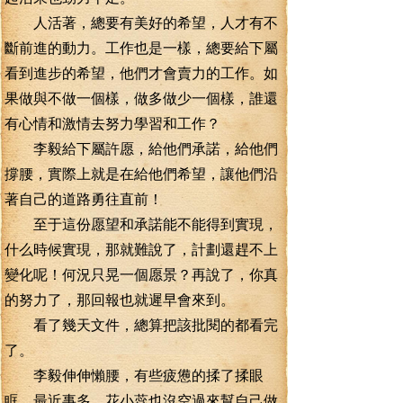
人活著，總要有美好的希望，人才有不
斷前進的動力。工作也是一樣，總要給下屬
看到進步的希望，他們才會賣力的工作。如
果做與不做一個樣，做多做少一個樣，誰還
有心情和激情去努力學習和工作？
李毅給下屬許愿，給他們承諾，給他們
撐腰，實際上就是在給他們希望，讓他們沿
著自己的道路勇往直前！
至于這份愿望和承諾能不能得到實現，
什么時候實現，那就難說了，計劃還趕不上
變化呢！何況只晃一個愿景？再說了，你真
的努力了，那回報也就遲早會來到。
看了幾天文件，總算把該批閱的都看完
了。
李毅伸伸懶腰，有些疲憊的揉了揉眼
眶，最近事多，花小蕊也沒空過來幫自己做