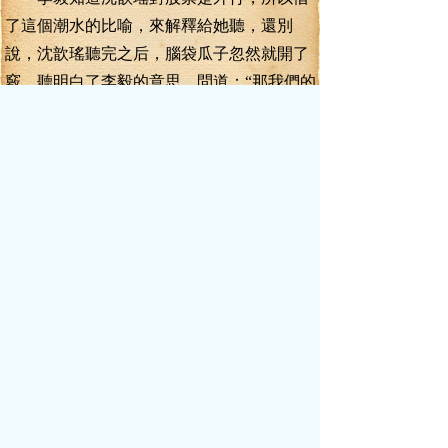
了這個潮水的比喻，來解釋給她聽，還別
說，沈歆瑤聽完之后，腦袋瓜子忽然就開了
竅，聽明白了李毅的意思，問道：“那我們的
潮水，什么時候漲到最高峰？”
李毅嘿嘿笑道：“這咋，問題，我要是能
回答你，那我豈不是成股神了？那我就真的
不用工作了，每天看著股市就能成為世界首
富了。”
沈欲瑤撲哧笑道：“你看不準嗎？你不是
信誓旦旦的說，這幾支股票一定會漲嗎？我
還以為你真的能會看出這東西的漲跌大勢
呢！”
李毅道：“大勢是大勢，是可以通過各方
數據和新聞進行分析出來的，但具體的漲跌
時間和峰值，這就不是簡單的分析和數據的
羅列堆積就能得出結論來的。你放心吧，我