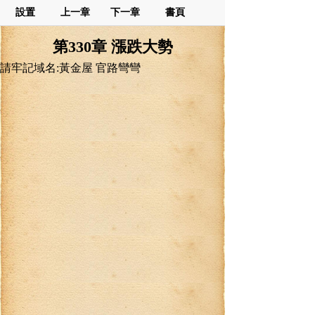
設置
上一章
下一章
書頁
第330章 漲跌大勢
請牢記域名:黃金屋 官路彎彎