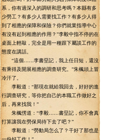
系，你有過深入的調研和思考嗎？本縣有多
少勞工？有多少人需要找工作？有多少人得
到了相應的保障和保險？你們就業指導中心
有沒有起到相應的作用？”李毅中指不停的在
桌面上輕敲，完全是用一種跟下屬談工作的
態度在講話。
“這個……李書堊記，我上任日短，還沒
有乘得及開展相應的調查研究。”朱楓頭上冒
冷汗了。
李毅道：“那現在就給我回去，好好的進
行調查研究，等你把自己的本職工作做好之
后，再來找我！”
朱楓愣道：“李毅……書堊記，你不會真
打算讓我在勞保局待下去了吧？”
李毅道：“勞動局怎么了？干好了那也是
一份好工作！”