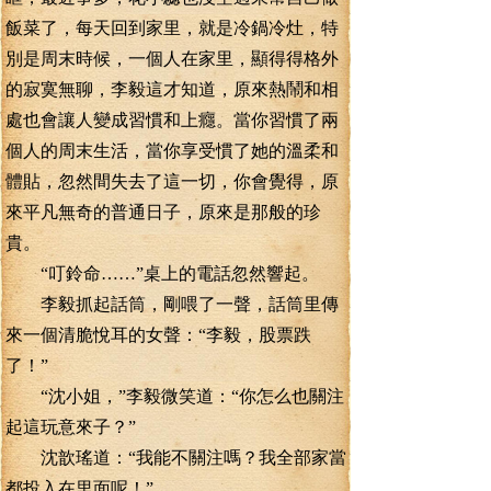
飯菜了，每天回到家里，就是冷鍋冷灶，特
別是周末時候，一個人在家里，顯得得格外
的寂寞無聊，李毅這才知道，原來熱鬧和相
處也會讓人變成習慣和上癮。當你習慣了兩
個人的周末生活，當你享受慣了她的溫柔和
體貼，忽然間失去了這一切，你會覺得，原
來平凡無奇的普通日子，原來是那般的珍
貴。
“叮鈴命……”桌上的電話忽然響起。
李毅抓起話筒，剛喂了一聲，話筒里傳
來一個清脆悅耳的女聲：“李毅，股票跌
了！”
“沈小姐，”李毅微笑道：“你怎么也關注
起這玩意來子？”
沈歆瑤道：“我能不關注嗎？我全部家當
都投入在里面呢！”