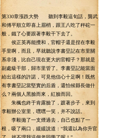
第330章漲跌大勢 聽到李毅這旬話，龔武
和傅平順立即喜上眉梢，跟王八吃了秤砣一
般，鐵了心要跟著李毅干下去了。
侯正英再能攪和，官帽子還是捏在李毅
手里啊，而且，早就聽說李書堊記在市里關
系非淺，比自己現在更大的官帽子？那就是
副處級干部，歸市里管了。李書堊記能當面
給出這樣的許諾，可見他信心十足啊！既然
有李書堊記當堅實的后盾，還怕候縣長做什
么？兩個人黑臉而來，紅臉而回。
朱楓也終于肯露臉了，踱著步子，來到
李毅辦公室里，嘿嘿一笑，并不說話。
李毅拋了一支煙過去，自己也點了一
根，吸了兩口，緩緩說道：“我還以為你升官
了，就不理我這個老同學了呢！”