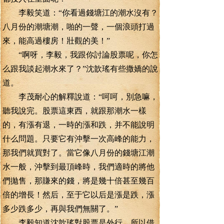
李毅笑道：“你看過錢塘江的潮水沒有？
八月份的潮塘潮，啪的一聲，一個浪頭打過
來，能高過樓房！壯觀的美！”
“啊呀，李毅，我跟你討論股票呢，你怎
么跟我談起潮水來了？”沈歆瑤有些撒嬌的說
道。
李茂耐心的解釋說道：“呵呵，別急嘛，
聽我說完。股票這東西，就跟那潮水一樣
的，有漲有退，一時的漲和跌，并不能說明
什么問題。只要它有沖擊一次高峰的能力，
那我們就買對了。當它像八月份的錢塘江潮
水一般，沖擊到最頂峰時，我們適時的將他
們拋售，那賺來的錢，將是幾十倍甚至幾百
倍的增長！然后，至于它以后是漲是跌，漲
多少跌多少，再與我們無關了。”
李毅知道沈歆瑤對股票是外行，所以借