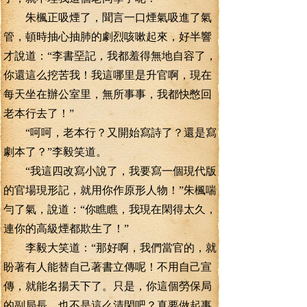
朱楓正吸煙了，聞言一口煙氣吸進了氣
管，頓時抽心抽肺的劇烈咳嗽起來，好半響
才說道：“李書堊記，我都羞得無地自容了，
你還這么挖苦我！我這哪里是升官啊，現在
每天坐在辦公室里，無所事事，我都快憋回
老本行去了！”
“呵呵，老本行？又開始寫詩了？還是寫
劇本了？”李毅笑道。
“我這四改寫小說了，我要寫一個現代版
的官場現形記，就用你作原形人物！”朱楓喘
勻了氣，說道：“你瞧瞧，我現在閑得太久，
連你的高級煙都欺生了！”
李毅大笑道：“那好啊，我們當官的，就
盼著有人能替自己著書立傳呢！不用自己宣
傳，就能名揚天下了。只是，你這個勞保局
的副局長，也不是這么清閑吧？真要做起事