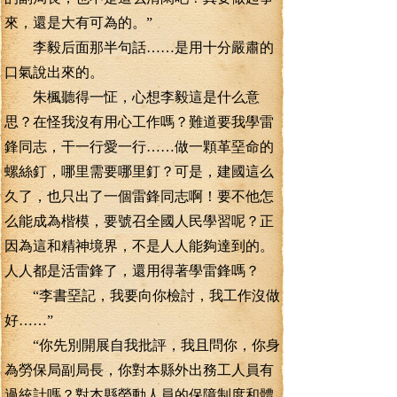
來，還是大有可為的。”
李毅后面那半句話……是用十分嚴肅的
口氣說出來的。
朱楓聽得一怔，心想李毅這是什么意
思？在怪我沒有用心工作嗎？難道要我學雷
鋒同志，干一行愛一行……做一顆革堊命的
螺絲釘，哪里需要哪里釘？可是，建國這么
久了，也只出了一個雷鋒同志啊！要不他怎
么能成為楷模，要號召全國人民學習呢？正
因為這和精神境界，不是人人能夠達到的。
人人都是活雷鋒了，還用得著學雷鋒嗎？
“李書堊記，我要向你檢討，我工作沒做
好……”
“你先別開展自我批評，我且問你，你身
為勞保局副局長，你對本縣外出務工人員有
過統計嗎？對本縣勞動人員的保障制度和體