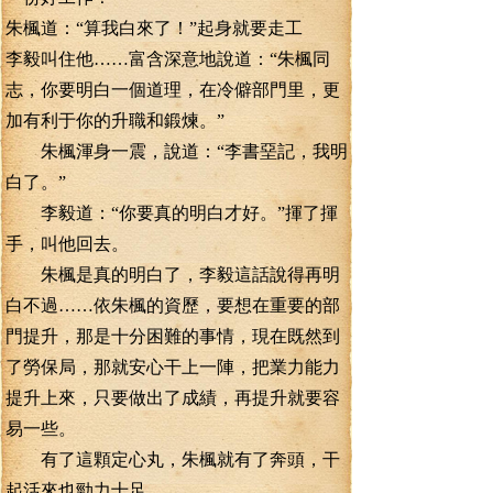
朱楓道：“算我白來了！”起身就要走工
李毅叫住他……富含深意地說道：“朱楓同
志，你要明白一個道理，在冷僻部門里，更
加有利于你的升職和鍛煉。”
朱楓渾身一震，說道：“李書堊記，我明
白了。”
李毅道：“你要真的明白才好。”揮了揮
手，叫他回去。
朱楓是真的明白了，李毅這話說得再明
白不過……依朱楓的資歷，要想在重要的部
門提升，那是十分困難的事情，現在既然到
了勞保局，那就安心干上一陣，把業力能力
提升上來，只要做出了成績，再提升就要容
易一些。
有了這顆定心丸，朱楓就有了奔頭，干
起活來也勁力十足。