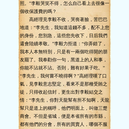
照。”李毅哭笑不得，怎么自己看上去很像一
個收保護費的嗎？
高經理見李毅不收，哭喪著臉，苦巴巴
地道：“李先生，我知道這錢不多，配不上您
的身份，您別急，這些您先收下，日后我們
還會陸續孝敬。”李毅力拒道：“你弄錯了，
我本人本無特別，只是有一兩個吃得開的朋
友罷了。我奉勸你一句，黑道上的人和事，
你能不沾就不沾。否則，難有好果子吃。”
“李先生，我何嘗不曉得啊？”高經理嘆了口
氣，見李毅意志堅定，看來不是那種受賄之
徒，只得收起信封，更生出對李毅結交之
情：“李先生，你對天龍幫有所不知啊，天龍
幫只是道上的稱呼，他們明面上，叫做三楚
商會。不但是省城，便是本省所有的市縣，
都有他們的分會，所有的買賣人，哪個不服