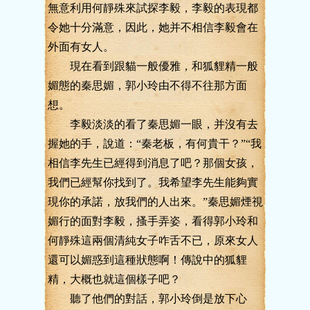
無意利用何靜殊來試探李毅，李毅的表現都
令她十分滿意，因此，她并不相信李毅會在
外面有女人。
現在看到跟貓一般優雅，和狐貍精一般
媚態的秦思媚，郭小玲由不得不往那方面
想。
李毅淡淡的看了秦思媚一眼，并沒有去
握她的手，說道：“秦老板，有何貴干？”“我
相信李先生已經得到消息了吧？那個女孩，
我們已經幫你找到了。我希望李先生能夠實
現你的承諾，放我們的人出來。”秦思媚煙視
媚行的面對李毅，搔手弄姿，看得郭小玲和
何靜殊這兩個清純女子咋舌不已，原來女人
還可以媚惑到這種狀態啊！傳說中的狐貍
精，大概也就這個樣子吧？
聽了他們的對話，郭小玲倒是放下心