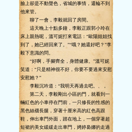
臉上卻是不動聲色，省城的事情，還輪不到
他來管。
聊了一會，李毅就回了房間。
這天晚上十點多鐘，李毅正跟郭小玲在
床上親熱呢，溫可妮打來電話：“歐陽姐姐找
到了，她已經回來了。”“哦？她還好吧？”李
毅下意識的問。
“好啊，手腳齊全，身體健康。”溫可妮
笑道：“只是精神很不好，你要不要過來安慰
安慰她？”
李毅沉吟道：“我明天再過去吧。、，
第二天，李毅剛出小區的門，就看到一
輛紅色的小車停在門前，一只修長的性感的
黑色絲襪長腿，穿著十厘米高的紅色高跟
鞋，伸出車門外面，踏在地上，一個穿著超
短裙的美女緩緩走出車門，娉婷裊娜的走過