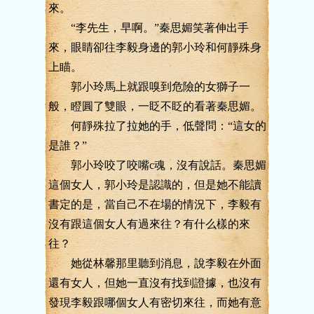
來。
“李先生，早啊。”秦思媚笑著伸出手
來，眼睛卻往李毅身邊的郭小玲和何靜殊身
上瞄。
郭小玲馬上就跟嗅到危險的女獅子一
般，瞪圓了雙眼，一眨不眨的看著秦思媚。
何靜殊拉了拉她的手，低聲問：“這女的
是誰？”
郭小玲咬了咬嘴c魂，沒有說話。秦思媚
這個女人，郭小玲是認識的，但是她不能讀
書定的是，當自己不在場的情況下，李毅有
沒有跟這個女人有過來往？有什么樣的來
往？
她從林馨那里聽到消息，說李毅在外面
還有女人，但她一直沒有找到證據，也沒有
發現李毅跟哪個女人有密切來往，而她有意