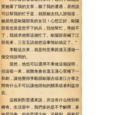
萱她看了我的文章，聽了我的遭遇，居然說
可以幫我的忙于是，就跟她去找人誰知道，
她居然是歐陽部長的女兒！心想正好，歐陽
部長也算是您手下的兵，找他幫忙，準錯不
了，我就求他幫這個忙了。歐陽部長喊了江
部長來，三言五語就把這事情給搞定了。”
李毅這次來，就是特意乘跟溫玉溪做一
個交待說明的。
當然，他也可以選擇不乘做這個說明，
但這樣一來，就難免會在溫玉溪心里種下一
和刺，讓他覺得李毅跟歐陽吉或者江介華之
間有什么不可以讓他得知的關系或者利益存
在。
這根刺對普通來說，并沒有什么特別和
稀奇。生活當中，我們多的是不予解釋，多
的是誤會。但在官場之中，這根刺，卻有可