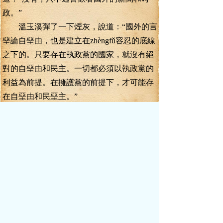
政。”
溫玉溪彈了一下煙灰，說道：“國外的言
堊論自堊由，也是建立在zhèngfǔ容忍的底線
之下的。只要存在執政黨的國家，就沒有絕
對的自堊由和民主。一切都必須以執政黨的
利益為前提。在擁護黨的前提下，才可能存
在自堊由和民堊主。”
李毅道：“溫伯伯說得對啊。可是，我的
那文，還沒有上升到這個高度吧？我談的是
外國的事，論的是外國的勢，分析的也是外
國的經濟體制。但是，我說句老實話吧，其
中有很多事情，是值得我們在改革開放中借
鑒的。”
一支煙幾口就吸完了，溫玉溪掐滅煙
頭，搖搖手，拒絕了李毅遞過來的第二根，
說道：“你那幾篇文章，我都看了一下，有理