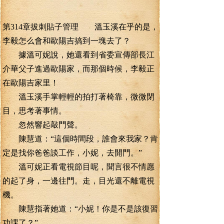
第314章拔刺貼子管理 溫玉溪在乎的是，
李毅怎么會和歐陽吉搞到一塊去了？
據溫可妮說，她還看到省委宣傳部長江
介華父子進過歐陽家，而那個時候，李毅正
在歐陽吉家里！
溫玉溪手掌輕輕的拍打著椅靠，微微閉
目，思考著事情。
忽然響起敲門聲。
陳慧道：“這個時間段，誰會來我家？肯
定是找你爸爸談工作，小妮，去開門。”
溫可妮正看電視節目呢，聞言很不情愿
的起了身，一邊往門。走，目光還不離電視
機。
陳慧指著她道：“小妮！你是不是該復習
功課了？”