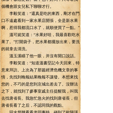
個機會跟女兒私下聊聊才行。
李毅笑道：“還真是吃的東西，剛才在門
口不遠處看到一家水果店開張，全是新水果
啊，惹得我都流口水了，就順便買了一點。”
溫可妮笑道：“水果好哇，我最喜歡吃水
果了。”打開袋子，把水果都擺放出來，要洗
的就拿去清洗。
溫玉溪瞄了他一眼，并沒有開口說話。
李毅笑道：“知道溫書堊記今天回來，特
意來拜訪。上次為了那篇經濟危機文章的事
情，先找到晚報結果晚報不讓發。本想來找
您的，不巧的是您到京城出差去了。沒辦法
之下，就找到了參事室戚主任提醒我，叫我
去找唐省長。我急忙急火的找到唐省長，但
唐省長看了之后，不認同我的觀點。
回水督辦看看老同事時，碰到了歐陽謹