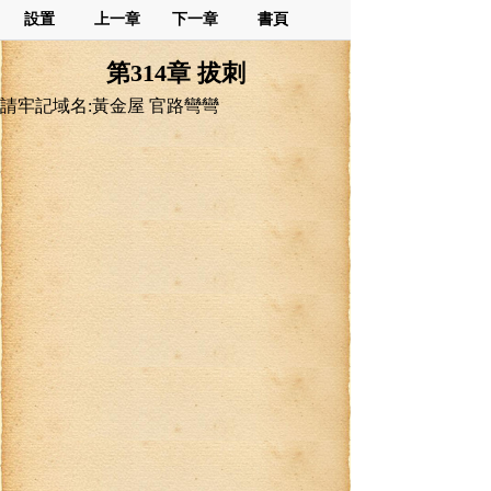
設置
上一章
下一章
書頁
第314章 拔刺
請牢記域名:黃金屋 官路彎彎