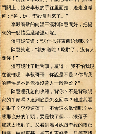
門關上，拉著李毅的手往里面走，邊走邊喊
道：“爸，媽，李毅哥哥來了。”
李毅看敬的向溫玉溪和陳慧問好，把提
來的一點禮品遞給溫可妮。
溫可妮笑道：“送什么好東西給我吃？”
陳慧笑道：“就知道吃！吃胖了，沒有人
要你！”
溫可妮吐了吐舌頭，羞道：“我不怕我現
在很輕呢！李毅哥哥，你說是不是？你背我
的時候是不是覺得沒背人一般輕盈？”
陳慧瞳孔忽的收縮，背你？不是背歐陽
家的丫頭嗎？這到底是怎么回事？難道我看
走眼了？李毅這孩子，不會這么濫情吧？林
馨那么好的丫頭，要是找了個……浪蕩子，
那就太吃虧了。又看到溫可妮跟李毅的親密
模樣，敏感更甚。當下也不好問，只等著找