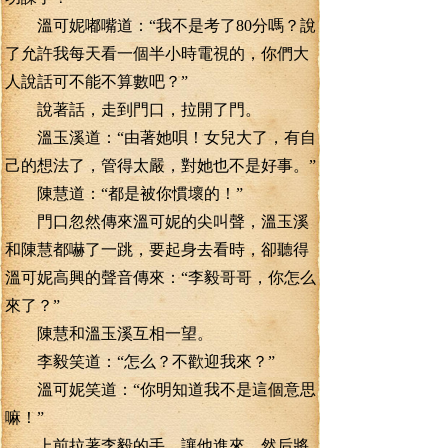
溫可妮嘟嘴道：“我不是考了80分嗎？說
了允許我每天看一個半小時電視的，你們大
人說話可不能不算數吧？”
說著話，走到門口，拉開了門。
溫玉溪道：“由著她唄！女兒大了，有自
己的想法了，管得太嚴，對她也不是好事。”
陳慧道：“都是被你慣壞的！”
門口忽然傳來溫可妮的尖叫聲，溫玉溪
和陳慧都嚇了一跳，要起身去看時，卻聽得
溫可妮高興的聲音傳來：“李毅哥哥，你怎么
來了？”
陳慧和溫玉溪互相一望。
李毅笑道：“怎么？不歡迎我來？”
溫可妮笑道：“你明知道我不是這個意思
嘛！”
上前拉著李毅的手，讓他進來，然后將