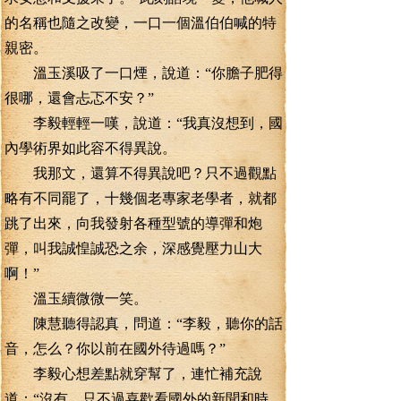
的名稱也隨之改變，一口一個溫伯伯喊的特
親密。
溫玉溪吸了一口煙，說道：“你膽子肥得
很哪，還會忐忑不安？”
李毅輕輕一嘆，說道：“我真沒想到，國
內學術界如此容不得異說。
我那文，還算不得異說吧？只不過觀點
略有不同罷了，十幾個老專家老學者，就都
跳了出來，向我發射各種型號的導彈和炮
彈，叫我誠惶誠恐之余，深感覺壓力山大
啊！”
溫玉續微微一笑。
陳慧聽得認真，問道：“李毅，聽你的話
音，怎么？你以前在國外待過嗎？”
李毅心想差點就穿幫了，連忙補充說
道：“沒有，只不過喜歡看國外的新聞和時