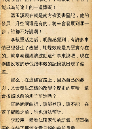
能成為前途上的一道障礙！
溫玉溪現在就是南方省委書堊記，他的
發展上升空間還是有的，將來會發展到哪一
步，誰都不好說啊！
李毅重活之后，明顯感覺到，有許多事
情已經發生了改變，蝴蝶效應是真堊實存在
的。就拿泰國經濟波動這件事來說吧，現在
泰國反攻的步伐跟李毅的記憶就出現了偏
差。
那么，在這條官路上，因為自己的參
與，又會發生怎樣的改變？歷史的車輪，還
會按照以前的步子前進嗎？
官路蜿蜒曲折，誰能登頂，誰不能，在
蓋子揭曉之前，誰也無法預計。
李毅用一種看似聊家常的語氣，簡單拖
要的交待了那篇文章見報的前前后后。