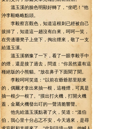
溫玉溪的臉色明顯好轉了，“坐吧！”他
沖李毅略略點頭。
李毅察言觀色，知道這根刺已經被自己
拔掉了，知道這一趟沒有白來，呵呵一笑，
在旁邊珊凳子上坐下，掏出煙來，敬了一支
給溫玉溪。
溫玉溪猶豫了一下，看了一眼李毅手中
的煙，還是接了過去，問道：“你居然還有這
種絕版的小熊貓。”放在鼻子下面聞了聞。
李毅呵呵笑道：“以前在爺爺那里順來
的，偶爾才拿出來抽一根，這種煙，可真是
抽一根少一根了。”摸出打火機，打開火機
蓋，金屬火機發出叮的一聲清脆響聲。
他先給溫玉溪點著了火，笑道：“溫伯
伯，我心里十分忐忑不安，今天過來，是尋
求安慰和支援來了。”此刻語境一變，他喊人