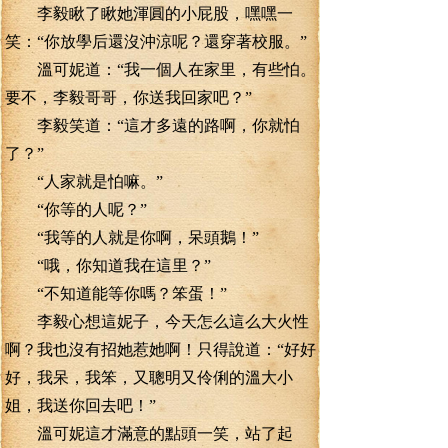
李毅瞅了瞅她渾圓的小屁股，嘿嘿一
笑：“你放學后還沒沖涼呢？還穿著校服。”
溫可妮道：“我一個人在家里，有些怕。
要不，李毅哥哥，你送我回家吧？”
李毅笑道：“這才多遠的路啊，你就怕
了？”
“人家就是怕嘛。”
“你等的人呢？”
“我等的人就是你啊，呆頭鵝！”
“哦，你知道我在這里？”
“不知道能等你嗎？笨蛋！”
李毅心想這妮子，今天怎么這么大火性
啊？我也沒有招她惹她啊！只得說道：“好好
好，我呆，我笨，又聰明又伶俐的溫大小
姐，我送你回去吧！”
溫可妮這才滿意的點頭一笑，站了起