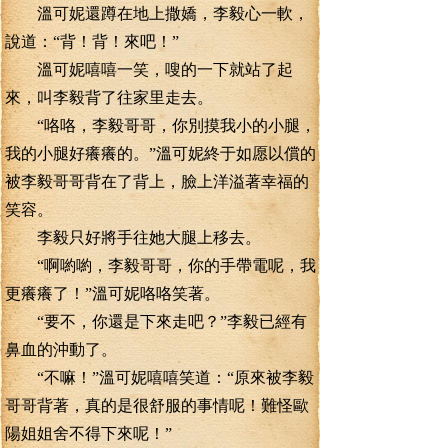
溫可妮還蹲在地上撒嬌，李毅心一軟，
說道：“背！背！來吧！”
溫可妮嘻嘻一笑，嗖的一下就站了起
來，叫李毅背了往家里走去。
“咯咯，李毅哥哥，你別摸我小的小腿，
我的小腿好癢癢的。”溫可妮終于如愿以償的
被李毅哥哥背在了背上，臉上洋溢著幸福的
笑容。
李毅只好將手往她大腿上移去。
“啊喲喲，李毅哥哥，你的手帶電呢，我
更癢癢了！”溫可妮咯咯笑著。
“要不，你還是下來走吧？”李毅已經有
鼻血的沖動了。
“不嘛！”溫可妮嘻嘻笑道：“原來被李毅
哥哥背著，真的是很舒服的事情呢！難怪歐
陽姐姐舍不得下來呢！”