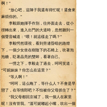
啊！”
“放心吧，這陣子我還有得忙呢！還會來
麻煩你的。”
李毅跟她揮手作別，往外面走去，從小
徑轉出來，進入出門的大道時，忽然聽到一
個聲音喊道：“喂！就這樣走了嗎？”
李毅愕然環視，看到旁邊昏暗的路燈
下，一個少女坐在樹陰下的石椅上，吹著泡
泡糖，眨著晶亮的雙眸，看著自己。
一愣之下，李毅走了過去，呵呵笑道：
“可妮妹妹？你怎么在這里？”
“等人啊！”
“呵呵，這么晚了，等什么人？不會是早
戀了，在等情郎吧？不怕被你父母抓住了？”
“我父母都回京城了，我一個人在家里
呢！沒有管我。”溫可妮嘟起小嘴，吹出一個