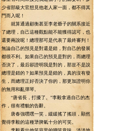
少省部級大官想見他老人家一面，都不得其
門而入呢！
就算通過顧衡甚至李老爺子的關系接近
了總理，自己這種觀點能不能獲得認可，也
還要兩說呢！總理那可是代表了最終審判！
無論自己的預見是對還是錯，對自己的發展
都很不利。如果自己的預見是對的，而總理
否決了，最后卻證明我是對的，那豈不是說
總理是錯的？如果預見是錯的，真的沒有發
生，而總理正好否決了你的，那更加證明你
的無用和亂彈琴。
“唐省長，打擾了。”李毅拿過自己的杰
作，很有禮貌的告辭。
唐春強嘿嘿一笑，緩緩搖了搖頭，顯然
覺得李毅的這種犟脾氣十分的可笑。
李毅看出他笑容里的嘲笑意味，淡淡地