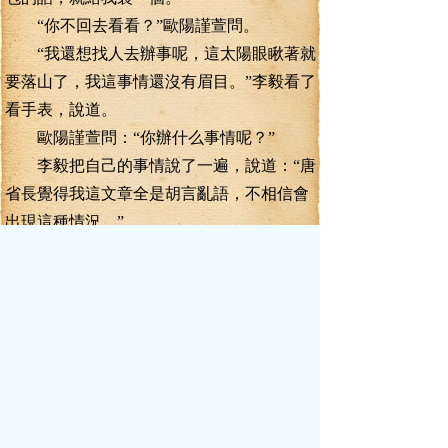
“你不回去看看？”歐陽謹萱問。
“我還想找人去辦事呢，這太陽眼瞅著就
要落山了，我這事情還沒有眉目。”李毅看了
看手表，說道。
歐陽謹萱問：“你辦什么事情呢？”
李毅把自己的事情說了一遍，說道：“唐
省長覺得我這文章全是胡言亂語，不相信會
出現這種情況。”
歐陽謹萱對李毅卻是十分敬服，說道：
“哼，那是他有眼無珠！不識金鑲玉！”
李毅道：“他可是唐省長！你的頂頭上司
的頂頭上司的頂頭上司了！”
歐陽謹萱笑道：“我管他是誰呢，沒眼珠
就是沒眼珠嘛！喂，李毅，我要是能幫你的
忙，你怎么謝我？”
李毅道：“你認識報社的人？這個事情可