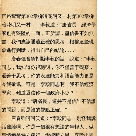
官路彎彎第302章柳暗花明又一村第302章柳
暗花明又一村 李毅道：“唐省長，經濟學
家也有狹隘的一面，正所謂，盡信書不如無
書，我們應該通過正確的思考，根據這些現
象進行判斷，得出自己的結論……”
唐春強含笑打斷李毅的話，說道：“李毅
同志，我知道你很聰明，你不僅善于觀察，
還善于思考，你的表達能力和語言能力更是
令我敬佩。可是，李毅同志啊，我不信經濟
學家，難道還信你一個政府小吏？”
李毅道：“唐省長，這并不是信誰不信誰
的問題，而是誰的觀點正確。”
唐春強呵呵笑道：“李毅同志，別怪我說
話難聽啊，你是一個很有想法的年輕人，做
事情總是特立獨行，愛標新立異，喜歡出風