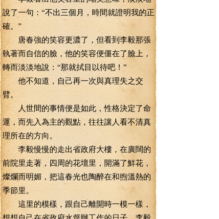
說了一句：“不出三個月，時間就證明我的正
確。”
唐春強的笑容更濃了，但看到李毅那張
執著而自信的臉，他的笑容便僵在了臉上，
轉而淡淡地說：“那就拭目以待吧！”
他不知道，自己再一次與真理失之交
臂。
人世間的事情便是如此，性格決定了命
運，而先入為主的觀點，往往讓人看不清真
理所在的方向。
李毅慢慢的走出省政府大樓，在廣闊的
前院里走著，四周的花壇里，開滿了鮮花，
燦爛而明媚，把這春光也陶醉在和煦溫熱的
季節里。
這里的模樣，跟自己離開時一模一樣，
想想自己在省政府水督辦工作的日子，李毅