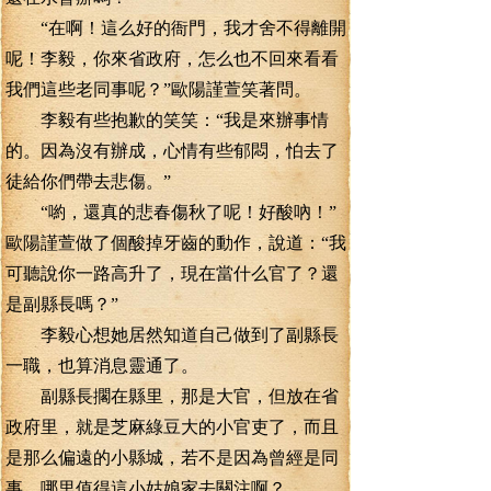
“在啊！這么好的衙門，我才舍不得離開
呢！李毅，你來省政府，怎么也不回來看看
我們這些老同事呢？”歐陽謹萱笑著問。
李毅有些抱歉的笑笑：“我是來辦事情
的。因為沒有辦成，心情有些郁悶，怕去了
徒給你們帶去悲傷。”
“喲，還真的悲春傷秋了呢！好酸吶！”
歐陽謹萱做了個酸掉牙齒的動作，說道：“我
可聽說你一路高升了，現在當什么官了？還
是副縣長嗎？”
李毅心想她居然知道自己做到了副縣長
一職，也算消息靈通了。
副縣長擱在縣里，那是大官，但放在省
政府里，就是芝麻綠豆大的小官吏了，而且
是那么偏遠的小縣城，若不是因為曾經是同
事，哪里值得這小姑娘家去關注啊？