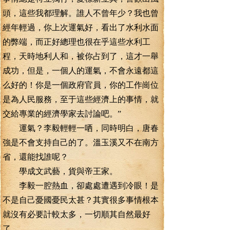
頭，這些我都理解。誰人不曾年少？我也曾
經年輕過，你上次運氣好，看出了水利水面
的弊端，而正好總理也很在乎這些水利工
程，天時地利人和，被你占到了，這才一舉
成功，但是，一個人的運氣，不會永遠都這
么好的！你是一個政府官員，你的工作崗位
是為人民服務，至于這些經濟上的事情，就
交給專業的經濟學家去討論吧。”
運氣？李毅輕輕一哂，同時明白，唐春
強是不會支持自己的了。溫玉溪又不在南方
省，還能找誰呢？
學成文武藝，貨與帝王家。
李毅一腔熱血，卻處處遭遇到冷眼！是
不是自己憂國憂民太甚？其實很多事情根本
就沒有必要計較太多，一切順其自然最好
了。