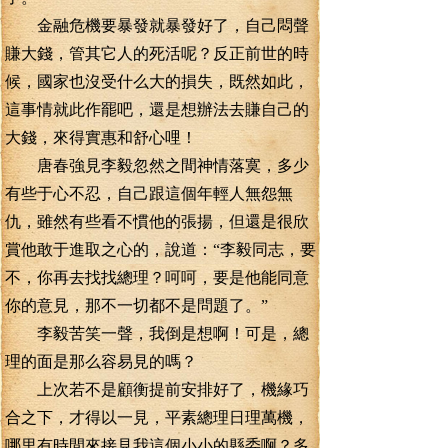
金融危機要暴發就暴發好了，自己悶聲
賺大錢，管其它人的死活呢？反正前世的時
候，國家也沒受什么大的損失，既然如此，
這事情就此作罷吧，還是想辦法去賺自己的
大錢，來得實惠和舒心哩！
唐春強見李毅忽然之間神情落寞，多少
有些于心不忍，自己跟這個年輕人無怨無
仇，雖然有些看不慣他的張揚，但還是很欣
賞他敢于進取之心的，說道：“李毅同志，要
不，你再去找找總理？呵呵，要是他能同意
你的意見，那不一切都不是問題了。”
李毅苦笑一聲，我倒是想啊！可是，總
理的面是那么容易見的嗎？
上次若不是顧衡提前安排好了，機緣巧
合之下，才得以一見，平素總理日理萬機，
哪里有時間來接見我這個小小的縣委啊？多