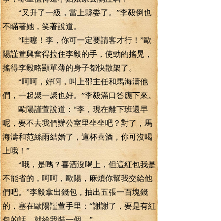
“又升了一級，當上縣委了。”李毅倒也
不瞞著她，笑著說道。
“哇噻！李，你可一定要請客才行！”歐
陽謹萱興奮得拉住李毅的手，使勁的搖晃，
搖得李毅略顯單薄的身子都快散架了。
“呵呵，好啊，叫上邵主任和馬海濤他
們，一起聚一聚也好。”李毅滿口答應下來。
歐陽謹萱說道：“李，現在離下班還早
呢，要不去我們辦公室里坐坐吧？對了，馬
海濤和范絲雨結婚了，這杯喜酒，你可沒喝
上哦！”
“哦，是嗎？喜酒沒喝上，但這紅包我是
不能省的，呵呵，歐陽，麻煩你幫我交給他
們吧。”李毅拿出錢包，抽出五張一百塊錢
的，塞在歐陽謹萱手里：“謝謝了，要是有紅
包的話，就給我裝一個。”