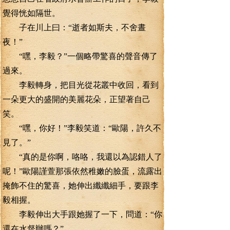
覺得恍如隔世。
子在川上曰：“逝者如斯夫，不舍晝
夜！”
“嘿，李毅？”一個略帶驚喜的聲音傳了
過來。
李毅轉身，把目光從花叢中收回，看到
一朵更大的盛開的美麗花朵，正望著自己
笑。
“嘿，你好！”李毅笑道：“歐陽，許久不
見了。”
“真的是你啊，咯咯，我還以為認錯人了
呢！”歐陽謹萱那張依然稚嫩的臉蛋，流露出
掩飾不住的驚喜，她伸出纖纖細手，要跟李
毅相握。
李毅伸出大手跟她握了一下，問道：“你
還在水督辦嗎？”