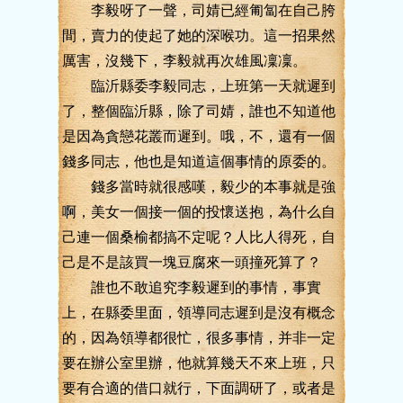
李毅呀了一聲，司婧已經匍匐在自己胯
間，賣力的使起了她的深喉功。這一招果然
厲害，沒幾下，李毅就再次雄風凜凜。
臨沂縣委李毅同志，上班第一天就遲到
了，整個臨沂縣，除了司婧，誰也不知道他
是因為貪戀花叢而遲到。哦，不，還有一個
錢多同志，他也是知道這個事情的原委的。
錢多當時就很感嘆，毅少的本事就是強
啊，美女一個接一個的投懷送抱，為什么自
己連一個桑榆都搞不定呢？人比人得死，自
己是不是該買一塊豆腐來一頭撞死算了？
誰也不敢追究李毅遲到的事情，事實
上，在縣委里面，領導同志遲到是沒有概念
的，因為領導都很忙，很多事情，并非一定
要在辦公室里辦，他就算幾天不來上班，只
要有合適的借口就行，下面調研了，或者是