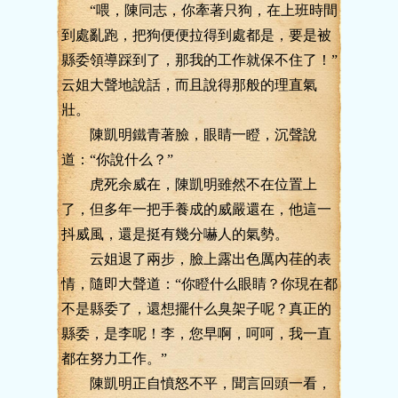
“喂，陳同志，你牽著只狗，在上班時間
到處亂跑，把狗便便拉得到處都是，要是被
縣委領導踩到了，那我的工作就保不住了！”
云姐大聲地說話，而且說得那般的理直氣
壯。
陳凱明鐵青著臉，眼睛一瞪，沉聲說
道：“你說什么？”
虎死余威在，陳凱明雖然不在位置上
了，但多年一把手養成的威嚴還在，他這一
抖威風，還是挺有幾分嚇人的氣勢。
云姐退了兩步，臉上露出色厲內荏的表
情，隨即大聲道：“你瞪什么眼睛？你現在都
不是縣委了，還想擺什么臭架子呢？真正的
縣委，是李呢！李，您早啊，呵呵，我一直
都在努力工作。”
陳凱明正自憤怒不平，聞言回頭一看，