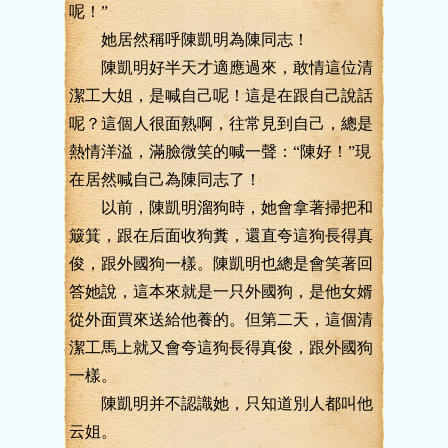
呢！”
她居然稱呼陳凱明為陳同志！
陳凱明好半天才適應過來，敢情這位清
潔工大姐，是喊自己呢！這是在跟自己說話
呢？這個人很面熟啊，往常見到自己，總是
熱情洋溢，滿臉微笑的喊一聲：“陳好！”現
在居然喊自己為陳同志了！
以前，陳凱明溜狗時，她會拿著掃把和
簸箕，跟在后面收狗糞，還直夸這狗長得真
俊，跟外國狗一樣。陳凱明也總是會笑著回
答她說，這本來就是一只外國狗，是他女婿
從外面買來送給他養的。但第二天，這個清
潔工馬上就又會夸這狗長得真俊，跟外國狗
一樣。
陳凱明并不認識她，只知道別人都叫他
云姐。