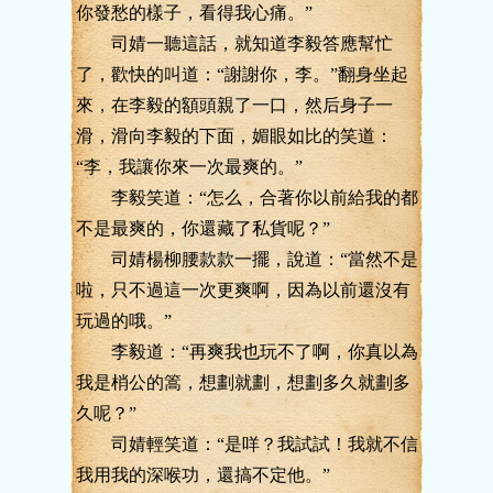
你發愁的樣子，看得我心痛。”
司婧一聽這話，就知道李毅答應幫忙
了，歡快的叫道：“謝謝你，李。”翻身坐起
來，在李毅的額頭親了一口，然后身子一
滑，滑向李毅的下面，媚眼如比的笑道：
“李，我讓你來一次最爽的。”
李毅笑道：“怎么，合著你以前給我的都
不是最爽的，你還藏了私貨呢？”
司婧楊柳腰款款一擺，說道：“當然不是
啦，只不過這一次更爽啊，因為以前還沒有
玩過的哦。”
李毅道：“再爽我也玩不了啊，你真以為
我是梢公的篙，想劃就劃，想劃多久就劃多
久呢？”
司婧輕笑道：“是咩？我試試！我就不信
我用我的深喉功，還搞不定他。”