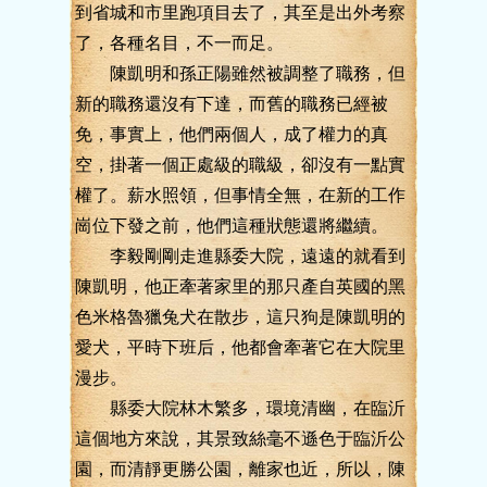
到省城和市里跑項目去了，其至是出外考察
了，各種名目，不一而足。
陳凱明和孫正陽雖然被調整了職務，但
新的職務還沒有下達，而舊的職務已經被
免，事實上，他們兩個人，成了權力的真
空，掛著一個正處級的職級，卻沒有一點實
權了。薪水照領，但事情全無，在新的工作
崗位下發之前，他們這種狀態還將繼續。
李毅剛剛走進縣委大院，遠遠的就看到
陳凱明，他正牽著家里的那只產自英國的黑
色米格魯獵兔犬在散步，這只狗是陳凱明的
愛犬，平時下班后，他都會牽著它在大院里
漫步。
縣委大院林木繁多，環境清幽，在臨沂
這個地方來說，其景致絲毫不遜色于臨沂公
園，而清靜更勝公園，離家也近，所以，陳