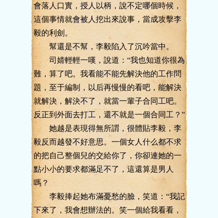
會落人口實，授人以柄，說不定哪個時候，
這個事情就會被人挖出來說事，當成攻擊李
毅的利劍。
幫還是不幫，李毅陷入了沉吟當中。
司婧輕輕一嘆，說道：“我也知道你很為
難，算了吧。我看能不能先解決他的工作問
題，至于編制，以后再慢慢的看吧，能解決
就解決，解決不了，就當一輩子合同工吧。
反正到外面去打工，還不就是一個合同工？”
她越是表現得無所謂，很體貼李毅，李
毅反而越發不好意思。一個女人什么都不求
的把自己整個兒的交給你了，你卻連她的一
點小小的要求都滿足不了，這還算是男人
嗎？
李毅捧起她布滿憂愁的臉，笑道：“我記
下來了，我會想辦法的。笑一個給我看看，