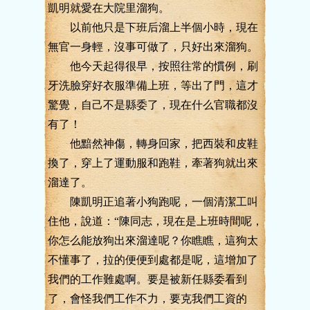
凱明就愛在大院里溜狗。
以前他只是下班后溜上半個小時，現在
無官一身輕，沒事可做了，只好出來溜狗。
他今天起得很早，按照往常的慣例，刷
牙洗臉穿好衣服準備上班，等出了門，這才
驚覺，自己不是縣委了，現在什么官職都沒
有了！
他黯然神傷，轉身回家，把西裝和皮鞋
換了，穿上了運動服和跑鞋，牽著狗就出來
溜達了。
陳凱明正追著小狗跑呢，一個清潔工叫
住他，說道：“陳同志，現在是上班時間呢，
你怎么能放狗出來溜達呢？你瞧瞧，這狗太
不懂事了，拉的便便到處都是呢，這增加了
我們的工作難處啊。要是被新任縣委看到
了，會怪我們工作不力，要克我們工資的