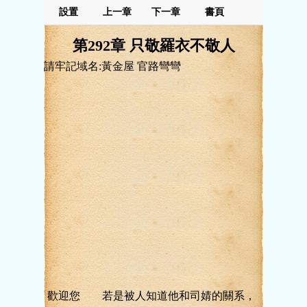
設置
上一章
下一章
書頁
第292章 只敬羅衣不敬人
請牢記域名:黃金屋 官路彎彎
歡迎您 若是被人知道他和司婧的關系，