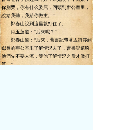
你別哭，你有什么委屈，回頭到辦公室里，
說給我聽，我給你做主。”
鄭春山說到這里就打住了。
肖玉蓮道：“后來呢？”
鄭春山道：“后來，曹書記帶著孟詩婷到
鄉長的辦公室里了解情況去了，曹書記還吩
他們先不要人流，等他了解情況之后才做打
算。”
阿酷重重一拳砸在沙發上，那沙發是軟
的，彈性十足，被他這一拳打下去，發出一
聲沉悶的響聲。
鄭春山道：“至于他們在里面發生了什么
事情，我們在外面的人，根本就不知情，也
無從了解。不過，曹書記出來后，吩咐他們
把人給放了，說人家第一胎是個女娃，懷第
二胎也情有可緣。曹書記發了話，誰敢不