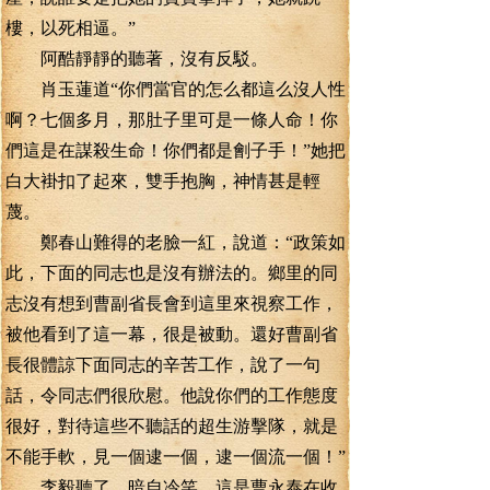
樓，以死相逼。”
阿酷靜靜的聽著，沒有反駁。
肖玉蓮道“你們當官的怎么都這么沒人性
啊？七個多月，那肚子里可是一條人命！你
們這是在謀殺生命！你們都是劊子手！”她把
白大褂扣了起來，雙手抱胸，神情甚是輕
蔑。
鄭春山難得的老臉一紅，說道：“政策如
此，下面的同志也是沒有辦法的。鄉里的同
志沒有想到曹副省長會到這里來視察工作，
被他看到了這一幕，很是被動。還好曹副省
長很體諒下面同志的辛苦工作，說了一句
話，令同志們很欣慰。他說你們的工作態度
很好，對待這些不聽話的超生游擊隊，就是
不能手軟，見一個逮一個，逮一個流一個！”
李毅聽了，暗自冷笑，這是曹永泰在收