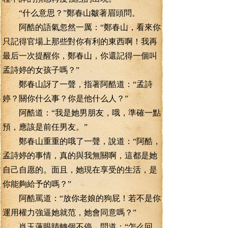
“什么意思？”鄭春山皺著眉頭問。
阿酷的語氣忽然一厲：“鄭春山，看來你
只記得官場上那些對你有利的東西啊！我再
最后一次提醒你，鄭春山，你還記得一個叫
孟詩婷的女孩子嗎？”
鄭春山訝了一聲，指著阿酷道：“孟詩
婷？關你什么事？你是他什么人？”
阿酷道：“我是她男朋友，哦，準確一點
預，應該是前任男友。”
鄭春山重重的哦了一聲，說道：“阿酷，
孟詩婷的事情，真的與我無關啊，這都是她
自己自愿的。面且，她現在享受的生活，是
你能夠給予的嗎？”
阿酷罵道：“放你老娘的狗屁！若不是你
運用權力強逼她就范，她會同意嗎？”
肖玉蓮眼睛轉個不停，問道：“怎么回