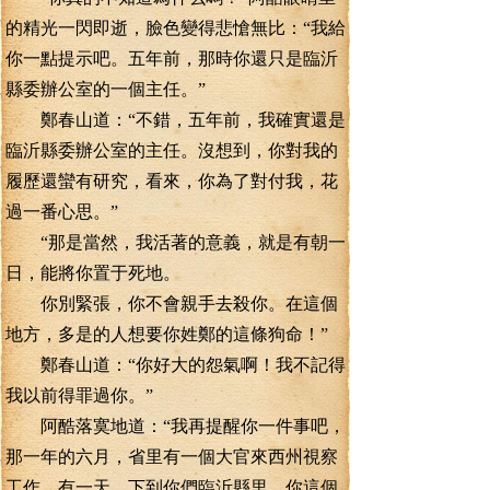
的精光一閃即逝，臉色變得悲愴無比：“我給
你一點提示吧。五年前，那時你還只是臨沂
縣委辦公室的一個主任。”
鄭春山道：“不錯，五年前，我確實還是
臨沂縣委辦公室的主任。沒想到，你對我的
履歷還蠻有研究，看來，你為了對付我，花
過一番心思。”
“那是當然，我活著的意義，就是有朝一
日，能將你置于死地。
你別緊張，你不會親手去殺你。在這個
地方，多是的人想要你姓鄭的這條狗命！”
鄭春山道：“你好大的怨氣啊！我不記得
我以前得罪過你。”
阿酷落寞地道：“我再提醒你一件事吧，
那一年的六月，省里有一個大官來西州視察
工作，有一天，下到你們臨沂縣里，你這個