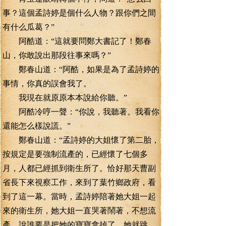
事？這個孟詩婷是個什么人物？跟你們之間
有什么瓜葛？”
阿酷道：“這就要問鄭大書記了！鄭春
山，你敢說出那段往事來嗎？”
鄭春山道：“阿酷，如果是為了孟詩婷的
事情，你真的誤會我了。
我現在就原原本本說給你聽。”
阿酷冷哼一聲：“你說，我聽著。我看你
還能怎么樣說謊。”
鄭春山道：“孟詩婷的大姐懷了第二胎，
按規定是要強制流產的，已經懷了七個多
月，人都已經抓到衛生所了。恰好那天曹副
省長下來視察工作，來到了葉竹鄉政府，看
到了這一幕。當時，孟詩婷陪著她大姐一起
來的衛生所，她大姐一直哭著鬧著，不想流
產，說誰要是把她的寶寶拿掉了，她就跳