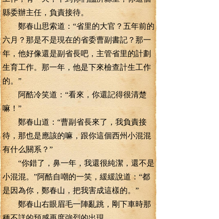
縣委辦主任，負責接待。
鄭春山思索道：“省里的大官？五年前的
六月？那是不是現在的省委曹副書記？那一
年，他好像還是副省長吧，主管省里的計劃
生育工作。那一年，他是下來檢查計生工作
的。”
阿酷冷笑道：“看來，你還記得很清楚
嘛！”
鄭春山道：“曹副省長來了，我負責接
待，那也是應該的嘛，跟你這個西州小混混
有什么關系？”
“你錯了，鼻一年，我還很純潔，還不是
小混混。”阿酷自嘲的一笑，緩緩說道：“都
是因為你，鄭春山，把我害成這樣的。”
鄭春山右眼眉毛一陣亂跳，剛下車時那
種不詳的預感再度強烈的出現。