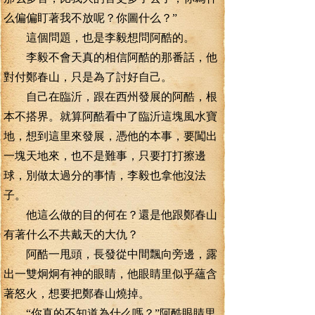
么偏偏盯著我不放呢？你圖什么？”
這個問題，也是李毅想問阿酷的。
李毅不會天真的相信阿酷的那番話，他
對付鄭春山，只是為了討好自己。
自己在臨沂，跟在西州發展的阿酷，根
本不搭界。就算阿酷看中了臨沂這塊風水寶
地，想到這里來發展，憑他的本事，要闖出
一塊天地來，也不是難事，只要打打擦邊
球，別做太過分的事情，李毅也拿他沒法
子。
他這么做的目的何在？還是他跟鄭春山
有著什么不共戴天的大仇？
阿酷一甩頭，長發從中間飄向旁邊，露
出一雙炯炯有神的眼睛，他眼睛里似乎蘊含
著怒火，想要把鄭春山燒掉。
“你真的不知道為什么嗎？”阿酷眼睛里