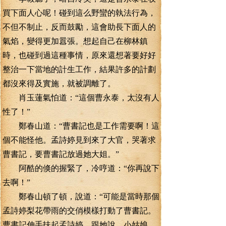
買下面人心呢！碰到這么野蠻的執法行為，
不但不制止，反而鼓勵，這會助長下面人的
氣焰，變得更加囂張。想起自己在柳林鎮
時，也碰到過這種事情，原來還想著要好好
整治一下當地的計生工作，結果許多的計劃
都沒來得及實施，就被調離了。
肖玉蓮氣怕道：“這個曹永泰，太沒有人
性了！”
鄭春山道：“曹書記也是工作需要啊！這
個不能怪他。孟詩婷見到來了大官，哭著求
曹書記，要曹書記放過她大姐。”
阿酷的倏的握緊了，冷哼道：“你再說下
去啊！”
鄭春山頓了頓，說道：“可能是當時那個
孟詩婷梨花帶雨的交俏模樣打動了曹書記。
曹書記伸手扶起孟詩婷，跟她說，小姑娘，