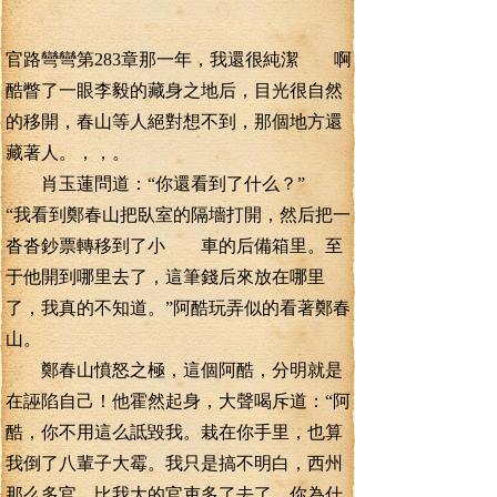
官路彎彎第283章那一年，我還很純潔 啊
酷瞥了一眼李毅的藏身之地后，目光很自然
的移開，春山等人絕對想不到，那個地方還
藏著人。，，。
肖玉蓮問道：“你還看到了什么？”
“我看到鄭春山把臥室的隔墻打開，然后把一
沓沓鈔票轉移到了小 車的后備箱里。至
于他開到哪里去了，這筆錢后來放在哪里
了，我真的不知道。”阿酷玩弄似的看著鄭春
山。
鄭春山憤怒之極，這個阿酷，分明就是
在誣陷自己！他霍然起身，大聲喝斥道：“阿
酷，你不用這么詆毀我。栽在你手里，也算
我倒了八輩子大霉。我只是搞不明白，西州
那么多官，比我大的官吏多了去了，你為什