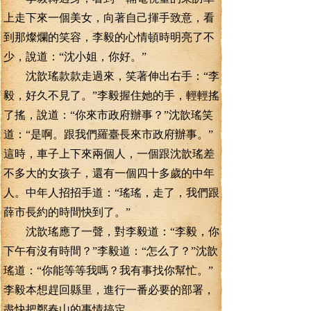
上走下來一個美女，向著自己揮手致意，看
到那燦爛的笑容，李毅的心情頓時明亮了不
少，說道：“沈小姐，你好。”
沈歆瑤款款走過來，笑著伸出右手：“李
毅，好久不見了。”李毅握住她的手，輕輕搖
了搖，說道：“你來市政府辦事？”沈歆瑤笑
道：“是啊。跟我們羅臺長來市政府辦事。”
這時，車子上下來兩個人，一個跟沈歆瑤差
不多大的女孩子，還有一個四十多歲的中年
人。中年人招招手道：“瑤瑤，走了，我們跟
薛市長約的時間快到了。”
沈歆瑤應了一聲，對李毅道：“李毅，你
下午有沒有時間？”李毅道：“怎么了？”沈歆
瑤道：“你能等等我嗎？我有事找你幫忙。”
李毅本想趕回縣里，進行一番必要的部署，
盡快把鄭春山的事情搞定。