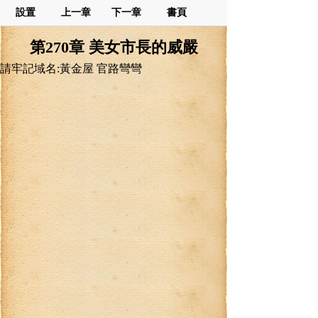
設置
上一章
下一章
書頁
第270章 美女市長的威嚴
請牢記域名:黃金屋 官路彎彎