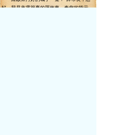
好，我是市電視臺的羅啟東，奉您的指示，
帶沈歆瑤和葉玉倩前來做匯報。”
薛雪從鼻子里嗯了一聲，還是低頭批閱
文件，并不理睬他們。
羅啟東的笑容馬上僵在了臉上，蹙起額
頭，和兩個手下站在辦公室里，既不敢坐，
也不敢亂開口了。
沈歆瑤并不知道今天來的目的，還以為
是陪羅啟東過來談工作的事情呢。她壓根就
沒往那方面想，自己生病了，少主持了一場
節目，就能惹下多大的禍事？
葉玉倩也沒這種覺悟，她是新手，工作
中難免出錯，就算是王牌主持人，也難免有
出錯的時候吧？算不了什么大事情，頂多扣
幾塊錢獎金就是了。
沈歆瑤好奇的打窶著薛雪，暗暗驚訝，