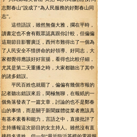
志鄭春山”說成了“為人民服務的好鄭春山同
志”。
這些語誤，雖然無傷大雅，擱在平時，
讀書定也不會有觀眾認真跟你計較，但偏偏
這期節目影響廣泛，西州市難得出了一個為
了人民安全不惜拼命的好領導、好同志，大
家都覺得應該好好宣揚，看得也比較仔細，
尤其是第二天重播之時，大家都聽出了其中
的諸多錯誤。
平民百姓也就罷了，偏偏有幾個市報的
記者聽出錯誤來后，閑極無聊，在報紙的一
個角落發表了一篇文章，討論的也不是鄭春
山的事情，而是關于新聞媒體從業者應該具
有基本素養和能力，言語之中，直接批評了
主持播報這次節目的女主持人。雖然沒有直
接指名道姓，但一句“最近臨沂英模的電視報