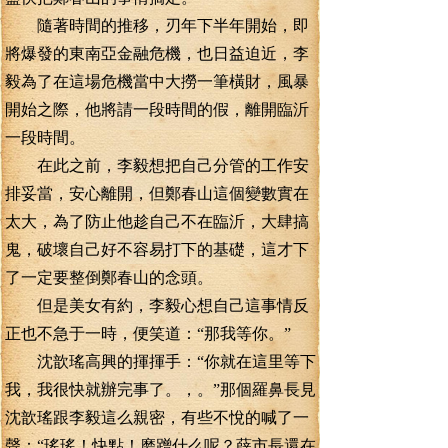
隨著時間的推移，刃年下半年開始，即
將爆發的東南亞金融危機，也日益迫近，李
毅為了在這場危機當中大撈一筆橫財，風暴
開始之際，他將請一段時間的假，離開臨沂
一段時間。
在此之前，李毅想把自己分管的工作安
排妥當，安心離開，但鄭春山這個變數實在
太大，為了防止他趁自己不在臨沂，大肆搞
鬼，破壞自己好不容易打下的基礎，這才下
了一定要整倒鄭春山的念頭。
但是美女有約，李毅心想自己這事情反
正也不急于一時，便笑道：“那我等你。”
沈歆瑤高興的揮揮手：“你就在這里等下
我，我很快就辦完事了。，。”那個羅鼻長見
沈歆瑤跟李毅這么親密，有些不悅的喊了一
聲：“瑤瑤！快點！磨蹭什么呢？薛市長還在