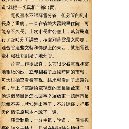
道”就把一切真相全都出賣。
電視臺本不歸薛雪分管，但分管的副市
長染了重病，一直在省城大醫院里住院，可
能命不久長。上次市長辦公會上，葛賀民進
行了臨時分工調整，考慮到薛雪是女同志，
適合管這些文藝和傳媒上的東西，就把電視
臺和報社都劃給了她分管。
薛雪工作很認真，以前很少看電視和當
地報紙的她，立即翻看了近段時間的市報，
每天也抽空看看電視。結果就看到了這篇報
道，馬上打電話給電視臺的臺長羅啟東，問
他這個節目是怎么回事？羅啟東一聽薛市長
語氣不善，就知道出事了，不敢隱瞞，把那
天的情況原原本本說了一遍。
薛雪聽后，十分生氣，說道，一個電視
臺的知名主持人，居然在關鍵時刻掉鏈子，