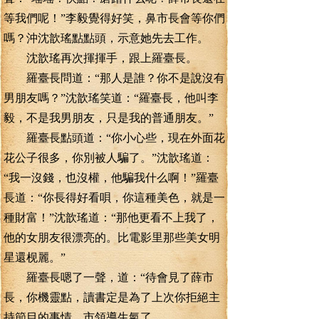
等我們呢！”李毅覺得好笑，鼻市長會等你們
嗎？沖沈歆瑤點點頭，示意她先去工作。
沈歆瑤再次揮揮手，跟上羅臺長。
羅臺長問道：“那人是誰？你不是說沒有
男朋友嗎？”沈歆瑤笑道：“羅臺長，他叫李
毅，不是我男朋友，只是我的普通朋友。”
羅臺長點頭道：“你小心些，現在外面花
花公子很多，你別被人騙了。”沈歆瑤道：
“我一沒錢，也沒權，他騙我什么啊！”羅臺
長道：“你長得好看唄，你這種美色，就是一
種財富！”沈歆瑤道：“那他更看不上我了，
他的女朋友很漂亮的。比電影里那些美女明
星還枧麗。”
羅臺長嗯了一聲，道：“待會見了薛市
長，你機靈點，讀書定是為了上次你拒絕主
持節目的事情，市領導生氣了。