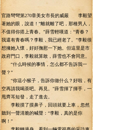
官路彎彎第270章美女市長的威嚴 李毅望
著她的眼，說道！”離就離了吧，那種男人，
不值得你搭上青春。”薛雪輕嘆道：“青春？
我還有青春嗎？李毅，我已經老了。”李毅很
想擁她入懷，好好撫慰一下她。但這里是市
政府門口，李毅就算敢，薛雪也不會同意。
“什么時候的事情，怎么都不告訴我一
聲？”
“你這小猴子，告訴你做什么？好啦，有
空再請我喝茶吧。再見。”薛雪揮了揮手，一
甩齊耳短發，走了進去。
李毅摸了摸鼻子，回頭就要上車，忽然
聽到一聲清脆的喊聲：“李毅，真的是你
啊！”
李毅轉過身，看到一輛電視臺的采訪車