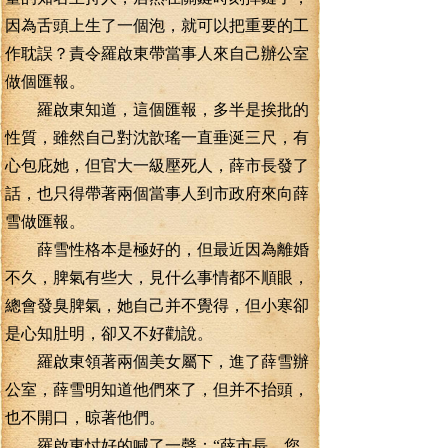
因為舌頭上生了一個泡，就可以把重要的工
作耽誤？責令羅啟東帶當事人來自己辦公室
做個匯報。
羅啟東知道，這個匯報，多半是挨批的
性質，雖然自己對沈歆瑤一直垂涎三尺，有
心包庇她，但官大一級壓死人，薛市長發了
話，也只得帶著兩個當事人到市政府來向薛
雪做匯報。
薛雪性格本是極好的，但最近因為離婚
不久，脾氣有些大，見什么事情都不順眼，
總會發臭脾氣，她自己并不覺得，但小寒卻
是心知肚明，卻又不好勸說。
羅啟東領著兩個美女屬下，進了薛雪辦
公室，薛雪明知道他們來了，但并不抬頭，
也不開口，晾著他們。
羅啟東忖好的喊了一聲：“薛市長，您