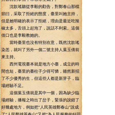
沈歆瑤聽從李毅的勸告，對鄭春山那檔
節曰，采取了拒絕的態度，臺里叫她主持，
但是她明確的表示了拒絕，理由是最近吃辣
椒太多，舌頭上起泡了，說話不利索。這個
借口也是李毅教她的。
當時臺里也沒有特別在意，既然沈歆瑤
染恙，就叫了另外一個二號主持人葉玉倩前
來主持。
西州電視臺本就是地方小臺，成立的時
間也短，臺里的臺柱子少得可憐，雖然新招
了不少優秀的生，但這些人都是新芽子，臨
場經驗不足。
這個葉玉倩就是其中一個，因為缺少臨
場經驗，播報之時出了岔子，緊張的說錯了
好幾處地方，例如把“人民英雄鄭春山”說成
了“人民鄭雄英春山”又把“為人民服務的好同