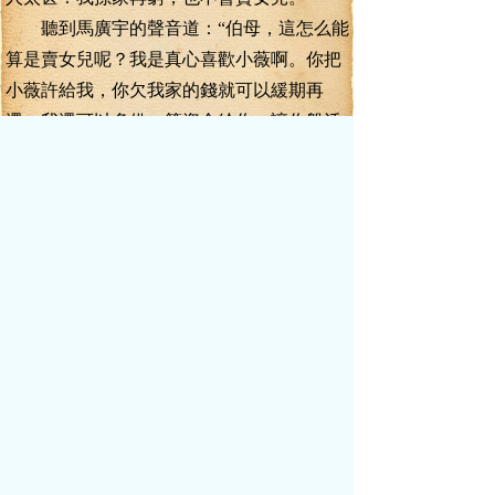
聽到馬廣宇的聲音道：“伯母，這怎么能
算是賣女兒呢？我是真心喜歡小薇啊。你把
小薇許給我，你欠我家的錢就可以緩期再
還，我還可以多借一筆資金給你，讓你盤活
這家餐館。這可是雙贏的局面啊。”顏秋蘭
道：“欠你錢的人是我，跟我女兒沒有關系。
馬廣宇，請你放心，你的錢，我會一分不少
的還給你！”馬廣宇道：“伯母，這話說得過
了。我并沒有向您討錢的意思啊。呵呵，我
現在只是在跟你商量我跟小薇的婚事。話說
回來，這筆錢呢，也是我爸爸看在我跟小薇
的交情上才借給你的。如果我跟小薇沒有什
么關系的話，依他那種鐵公雞的性格，他會
借這么多錢給你？伯母，你們石頭記現在的
經營狀況，我很清楚，這幾個月來，實在是
慘淡經營，只怕連房租水電費都交不出來了