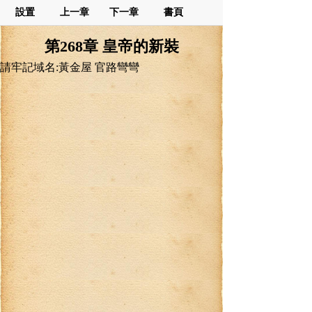
設置
上一章
下一章
書頁
第268章 皇帝的新裝
請牢記域名:黃金屋 官路彎彎