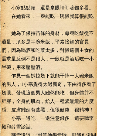
小寒點點頭，還是拿眼睛盯著錢多看。
在她看來，一餐能吃一碗飯就算很能吃
了。
她為了保持苗條的身材，每餐吃飯從不
過量，頂多是半碗米飯，平素接觸的官員
們，因為喝酒和吃菜太多，對飯這個主食的
需求量反倒不是很大，一般就是酒后吃一小
半碗，用來壓壓酒。
乍見一個扒拉幾下就能干掉一大碗米飯
的男人，1小寒覺得太過新奇，不由得多看了
幾眼。發現這個男人雖然能吃，但身體并不
肥胖，全身的肌肉，給人一種緊繃繃的力度
感。皮膚雖然有些黑，但很健康，很精神！
小寒一邊吃，一邊注意錢多，還要聽李
毅和薛雪談話。
薛雪說道：“就算他很危險，跟我也沒關