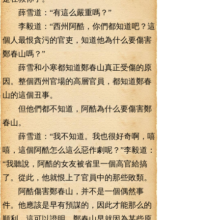
薛雪道：“有這么嚴重嗎？”
李毅道：“西州阿酷，你們都知道吧？這
個人最恨貪污的官吏，知道他為什么要傷害
鄭春山嗎？”
薛雪和小寒都知道鄭春山真正受傷的原
因。整個西州官場的高層官員，都知道鄭春
山的這個丑事。
但他們都不知道，阿酷為什么要傷害鄭
春山。
薛雪道：“我不知道。我也很好奇啊，嘻
嘻，這個阿酷怎么這么惡作劇呢？”李毅道：
“我聽說，阿酷的女友被省里一個高官給搞
了。從此，他就恨上了官員中的那些敗類。
阿酷傷害鄭春山，并不是一個偶然事
件。他應該是早有預謀的，因此才能那么的
順利。這可以證明，鄭春山早就因為某些原