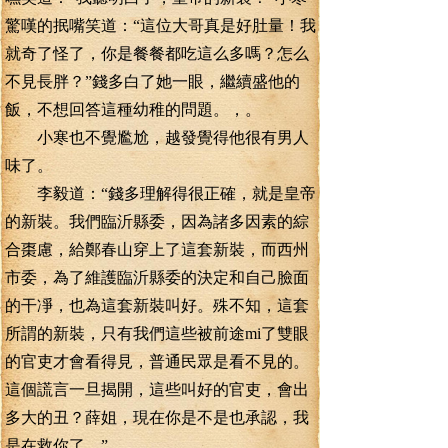
驚嘆的抿嘴笑道：“這位大哥真是好肚量！我
就奇了怪了，你是餐餐都吃這么多嗎？怎么
不見長胖？”錢多白了她一眼，繼續盛他的
飯，不想回答這種幼稚的問題。，。
小寒也不覺尷尬，越發覺得他很有男人
味了。
李毅道：“錢多理解得很正確，就是皇帝
的新裝。我們臨沂縣委，因為諸多因素的綜
合棗慮，給鄭春山穿上了這套新裝，而西州
市委，為了維護臨沂縣委的決定和自己臉面
的干凈，也為這套新裝叫好。殊不知，這套
所謂的新裝，只有我們這些被前途mi了雙眼
的官吏才會看得見，普通民眾是看不見的。
這個謊言一旦揭開，這些叫好的官吏，會出
多大的丑？薛姐，現在你是不是也承認，我
是在救你了。”