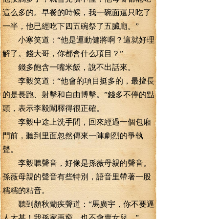
這么多的。早餐的時候，我一碗面還只吃了
一半，他已經吃下四五碗祭了五臟廟。”
小寒笑道：“他是運動健將啊？這就好理
解了。錢大哥，你都會什么項目？”
錢多飽含一嘴米飯，說不出話來。
李毅笑道：“他會的項目挺多的，最擅長
的是長跑、射擊和自由博擊。”錢多不停的點
頭，表示李毅闡釋得很正確。
李毅中途上洗手間，回來經過一個包廂
門前，聽到里面忽然傳來一陣劇烈的爭執
聲。
李毅聽聲音，好像是孫薇母親的聲音。
孫薇母親的聲音有些特別，語音里帶著一股
糯糯的粘音。
聽到顏秋蘭疾聲道：“馬廣宇，你不要逼
人太甚！我孫家再窮，也不會賣女兒。”