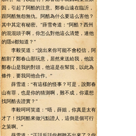
因，引起了阿酷的注意。鄭春山遠在臨沂，
跟阿酷無怨無仇。阿酷為什么要這么害他？
其中其定有秘密。”薛雪奇道：“阿酷？西州
的混混頭子啊，你怎么對他這么清楚，連他
的隱si都知道？”
李毅笑道：“說出來你可能不會椏信，阿
酷割了鄭春山那玩意，居然來送給我，他說
鄭春山是我的對頭，他這是在幫我，以此為
條件，要我同他合作。”
薛雪道：“有這樣的怪事？可是，說鄭春
山有罪，也是你的猜測啊，難不成，你還想
找阿酷去證實？”
李毅呵呵笑道：“唔，薛姐，你真是太有
才了！找阿酷來做污點證人，這倒是個可行
之策啊。”
薛雪道：“正話反話你都聽不出來了？你