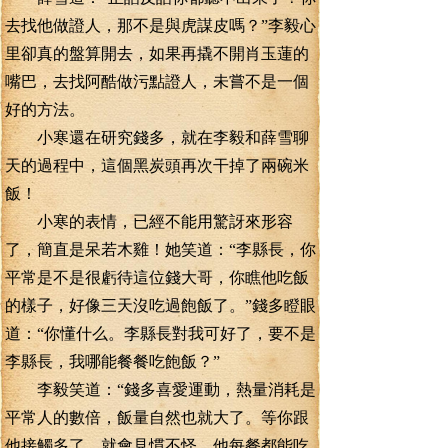
去找他做證人，那不是與虎謀皮嗎？”李毅心
里卻真的盤算開去，如果再撬不開肖玉蓮的
嘴巴，去找阿酷做污點證人，未嘗不是一個
好的方法。
小寒還在研究錢多，就在李毅和薛雪聊
天的過程中，這個黑炭頭再次干掉了兩碗米
飯！
小寒的表情，已經不能用驚訝來形容
了，簡直是呆若木雞！她笑道：“李縣長，你
平常是不是很虧待這位錢大哥，你瞧他吃飯
的樣子，好像三天沒吃過飽飯了。”錢多瞪眼
道：“你懂什么。李縣長對我可好了，要不是
李縣長，我哪能餐餐吃飽飯？”
李毅笑道：“錢多喜愛運動，熱量消耗是
平常人的數倍，飯量自然也就大了。等你跟
他接觸多了，就會見慣不怪，他每餐都能吃