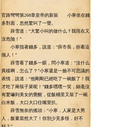
官路彎彎第268章皇帝的新裝 小寒坐在錢
多對面，忽然驚叫了一聲。
薛雪道：“大驚小叫的做什么？我現在又
沒危險！”
小寒指著錢多，說道：“薛市長，你看這
個人！”
薛雪看了錢多一眼，問小寒道：“沒什么
異樣啊，怎么了？”小寒還是一臉不可思議的
表情，說道：“他剛剛已經吃了一碗飯了！我
才吃了兩筷子菜呢！”錢多嘿嘿一笑，絲毫沒
有驚嚇到美女的覺醒，從飯桶里又裝了一碗
白米飯，大口大口往嘴里扒。
薛雪無奈的搖頭：“小寒，人家是大男
人，飯量當然大了！你別少見多怪，好不
好？”