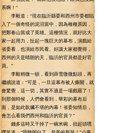
系啊！”
李毅道：“現在臨沂縣委和西州市委都陷
入了一個奇怪的泥沼當中，因為種種原因，
把鄭春山當成了英雄。這種情況，就好比大
家一起用力，扯起一塊巨大的幕布，演戲給
省委看，也演給市民看。好讓大家都覺得，
西州的天是晴朗的天，臨沂的官員都是好官
員。”
李毅稍微一頓，看到薛雪微微點頭，再
繼續說道：“可是，一旦這幕布被人撕開，就
會驚覺，這一切，其實不過是一場戲罷了！
到那個時候，人們會看到，華彩的幕布后
面，是如此骯臟不堪的內幕！省委知情后，
會怎么看我們西州和臨沂的官員？”
錢多這時又干掉了一碗米碗，抬起頭嘿
嘿笑道：“我聽明白了，皇帝的新裝！”小寒