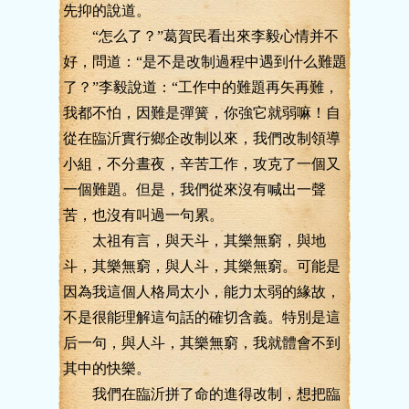
先抑的說道。
“怎么了？”葛賀民看出來李毅心情并不
好，問道：“是不是改制過程中遇到什么難題
了？”李毅說道：“工作中的難題再矢再難，
我都不怕，因難是彈簧，你強它就弱嘛！自
從在臨沂實行鄉企改制以來，我們改制領導
小組，不分晝夜，辛苦工作，攻克了一個又
一個難題。但是，我們從來沒有喊出一聲
苦，也沒有叫過一句累。
太祖有言，與天斗，其樂無窮，與地
斗，其樂無窮，與人斗，其樂無窮。可能是
因為我這個人格局太小，能力太弱的緣故，
不是很能理解這句話的確切含義。特別是這
后一句，與人斗，其樂無窮，我就體會不到
其中的快樂。
我們在臨沂拼了命的進得改制，想把臨