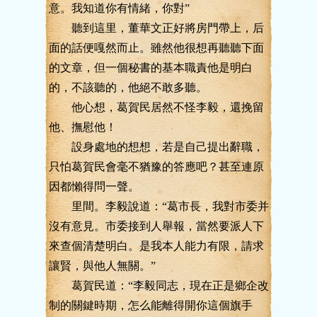
意。我知道你有情緒，你對”
聽到這里，董華文正好將房門帶上，后
面的話便嘎然而止。雖然他很想再聽聽下面
的文章，但一個秘書的基本職責他是明白
的，不該聽的，他絕不敢多聽。
他心想，葛賀民居然不怪李毅，還挽留
他、撫慰他！
設身處地的想想，若是自己提出辭職，
只怕葛賀民會毫不猶豫的答應吧？甚至連原
因都懶得問一聲。
里間。李毅說道：“葛市長，我對市委并
沒有意見。市委接到人舉報，當然要派人下
來查個清楚明白。是我本人能力有限，請求
讓賢，與他人無關。”
葛賀民道：“李毅同志，現在正是鄉企改
制的關鍵時期，怎么能離得開你這個旗手