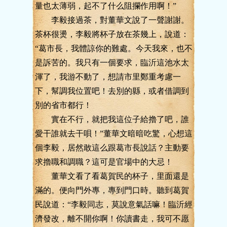
量也太薄弱，起不了什么阻攔作用啊！”
李毅接過茶，對董華文說了一聲謝謝。
茶杯很燙，李毅將杯子放在茶幾上，說道：
“葛市長，我體諒你的難處。今天我來，也不
是訴苦的。我只有一個要求，臨沂這池水太
渾了，我游不動了，想請市里鄭重考慮一
下，幫調我位置吧！去別的縣，或者借調到
別的省市都行！
實在不行，就把我這位子給擼了吧，誰
愛干誰就去干唄！”董華文暗暗吃驚，心想這
個李毅，居然敢這么跟葛市長說話？主動要
求擼職和調職？這可是官場中的大忌！
董華文看了看葛賀民的杯子，里面還是
滿的。便向門外專，專到門口時。聽到葛賀
民說道：“李毅同志，莫說意氣話嘛！臨沂經
濟發改，離不開你啊！你讀書走，我可不愿