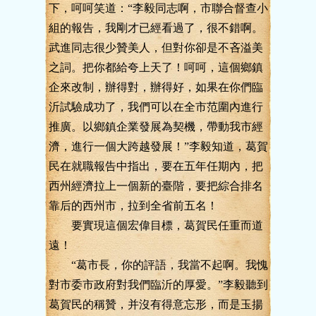
下，呵呵笑道：“李毅同志啊，市聯合督查小
組的報告，我剛才已經看過了，很不錯啊。
武進同志很少贊美人，但對你卻是不吝溢美
之詞。把你都給夸上天了！呵呵，這個鄉鎮
企來改制，辦得對，辦得好，如果在你們臨
沂試驗成功了，我們可以在全市范圍內進行
推廣。以鄉鎮企業發展為契機，帶動我市經
濟，進行一個大跨越發展！”李毅知道，葛賀
民在就職報告中指出，要在五年任期內，把
西州經濟拉上一個新的臺階，要把綜合排名
靠后的西州市，拉到全省前五名！
要實現這個宏偉目標，葛賀民任重而道
遠！
“葛市長，你的評語，我當不起啊。我愧
對市委市政府對我們臨沂的厚愛。”李毅聽到
葛賀民的稱贊，并沒有得意忘形，而是玉揚