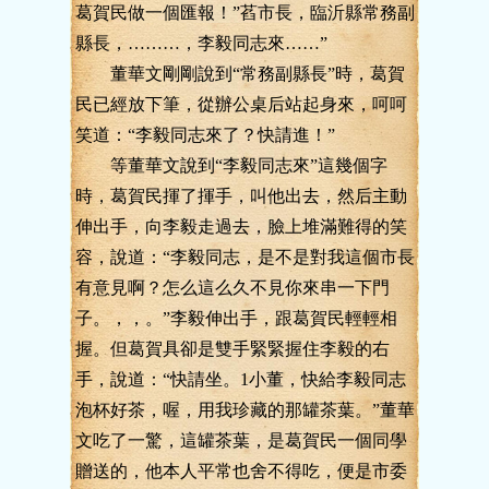
葛賀民做一個匯報！”萏市長，臨沂縣常務副
縣長，………，李毅同志來……”
董華文剛剛說到“常務副縣長”時，葛賀
民已經放下筆，從辦公桌后站起身來，呵呵
笑道：“李毅同志來了？快請進！”
等董華文說到“李毅同志來”這幾個字
時，葛賀民揮了揮手，叫他出去，然后主動
伸出手，向李毅走過去，臉上堆滿難得的笑
容，說道：“李毅同志，是不是對我這個市長
有意見啊？怎么這么久不見你來串一下門
子。，，。”李毅伸出手，跟葛賀民輕輕相
握。但葛賀具卻是雙手緊緊握住李毅的右
手，說道：“快請坐。1小董，快給李毅同志
泡杯好茶，喔，用我珍藏的那罐茶葉。”董華
文吃了一驚，這罐茶葉，是葛賀民一個同學
贈送的，他本人平常也舍不得吃，便是市委