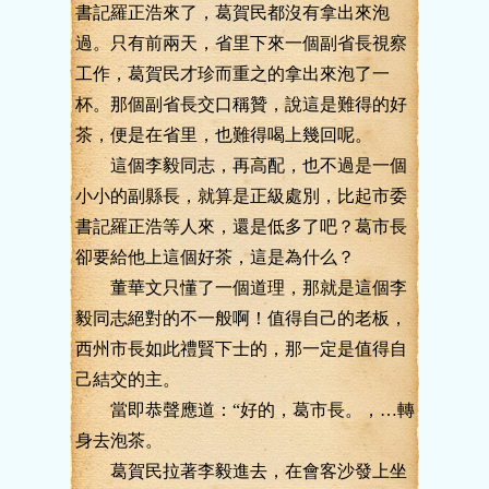
書記羅正浩來了，葛賀民都沒有拿出來泡
過。只有前兩天，省里下來一個副省長視察
工作，葛賀民才珍而重之的拿出來泡了一
杯。那個副省長交口稱贊，說這是難得的好
茶，便是在省里，也難得喝上幾回呢。
這個李毅同志，再高配，也不過是一個
小小的副縣長，就算是正級處別，比起市委
書記羅正浩等人來，還是低多了吧？葛市長
卻要給他上這個好茶，這是為什么？
董華文只懂了一個道理，那就是這個李
毅同志絕對的不一般啊！值得自己的老板，
西州市長如此禮賢下士的，那一定是值得自
己結交的主。
當即恭聲應道：“好的，葛市長。，…轉
身去泡茶。
葛賀民拉著李毅進去，在會客沙發上坐