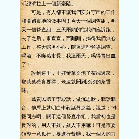
沂經濟拉上一個新臺階。
可是，有人卻不讓我們安分守己的工作
和腳踏實地的做事啊！今天一個調查組，明
天一個督查組，三天兩頭的往我們臨沂跑，
去了之后，東查查，西翻翻，搞得我們無心
工作，整天賠著小心，陪著這些領導調查、
喝酒。不瞞葛市長，我這兩天，喝得胃出血
了！”
說到這里，正好董華文泡了茶端過來，
那茶葉確實要得，老遠就聞到淡淡的茶香
味。
葛賀民聽了李毅話，做沉思狀，聽話聽
音，他馬上就明白李毅話外之義，說道：“李
毅同志啊，關于這個督查小組，我當初也是
反對的，用人不疑，疑人不用嘛！可是市委
領導一意孤行，要進行督辦，我一個人的力