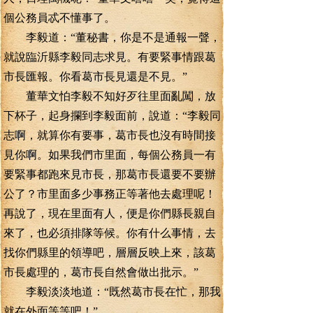
個公務員忒不懂事了。
李毅道：“董秘書，你是不是通報一聲，
就說臨沂縣李毅同志求見。有要緊事情跟葛
市長匯報。你看葛市長見還是不見。”
董華文怕李毅不知好歹往里面亂闖，放
下杯子，起身攔到李毅面前，說道：“李毅同
志啊，就算你有要事，葛市長也沒有時間接
見你啊。如果我們市里面，每個公務員一有
要緊事都跑來見市長，那葛市長還要不要辦
公了？市里面多少事務正等著他去處理呢！
再說了，現在里面有人，便是你們縣長親自
來了，也必須排隊等候。你有什么事情，去
找你們縣里的領導吧，層層反映上來，該葛
市長處理的，葛市長自然會做出批示。”
李毅淡淡地道：“既然葛市長在忙，那我
就在外面等等吧！”