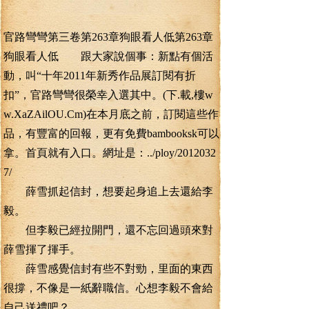
官路彎彎第三卷第263章狗眼看人低第263章
狗眼看人低 跟大家說個事：新點有個活
動，叫“十年2011年新秀作品展訂閱有折
扣”，官路彎彎很榮幸入選其中。(下.載,樓w
w.XaZAilOU.Cm)在本月底之前，訂閱這些作
品，有豐富的回報，更有免費bambooksk可以
拿。首頁就有入口。網址是：../ploy/2012032
7/
薛雪抓起信封，想要起身追上去還給李
毅。
但李毅已經拉開門，還不忘回過頭來對
薛雪揮了揮手。
薛雪感覺信封有些不對勁，里面的東西
很撐，不像是一紙辭職信。心想李毅不會給
自己送禮吧？