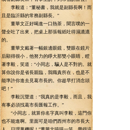
李毅道：“董秘書，我就是副縣長啊！而
且是臨沂縣的常務副縣長。”
董華文正好喝進一口熱茶，聞言噗的一
聲全吐了出來，把桌上那張報紙吐得濕漉漉
的。
董華文戴著一幅銀邊眼鏡，雙眼在鏡片
后顯得很小，他努力的睜大那雙小眼睛，瞪
著李毅，笑道：“小同志，騙人是不對的。就
算你說你是省長親臨，我職責所在，也是不
能準許你進去見葛市長的。你趁早打消念頭
吧！”
李毅沉聲道：“我真的是李毅，而且，我
有事必須找葛市長匯報工作。”
“小同志，就算你名字真叫李毅，這門你
也不能進啊。里面可是咱們西州市的市長大
人，日理萬機呢！”董華文嘻嘻一笑，覺得這