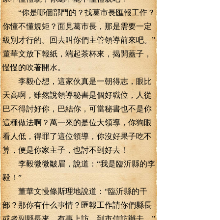
“你是哪個部門的？找葛市長匯報工作？
你懂不懂規矩？面見葛市長，那是需要一定
級別才行的。回去叫你們主管領導前來吧。”
董華文放下報紙，端起茶杯來，揭開蓋子，
慢慢的吹著開水。
李毅心想，這家伙真是一朝得志，眼比
天高啊，雖然說領導秘書是個好職位，人從
巴不得討好你，巴結你，可當秘書也不是你
這種做法啊？萬一來的是位大領導，你狗眼
看人低，得罪了這位領導，你沒好果子吃不
算，便是你家主子，也討不到好去！
李毅微微皺眉，說道：“我是臨沂縣的李
毅！”
董華文慢條斯理地說道：“臨沂縣的干
部？那你有什么事情？匯報工作請你們縣長
或者副縣長來，有事上訪，到市信訪辦去。”