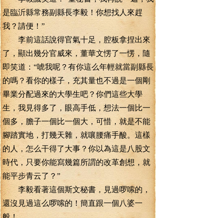
是臨沂縣常務副縣長李毅！你想找人來趕
我？請便！”
李前這話說得官氣十足，腔板拿捏出來
了，顯出幾分官威來，董華文愣了一愣，隨
即笑道：“唬我呢？有你這么年輕就當副縣長
的嗎？看你的樣子，充其量也不過是一個剛
畢業分配過來的大學生吧？你們這些大學
生，我見得多了，眼高手低，想法一個比一
個多，膽子一個比一個大，可惜，就是不能
腳踏實地，打幾天雜，就嚷腰痛手酸。這樣
的人，怎么干得了大事？你以為這是八股文
時代，只要你能寫幾篇所謂的改革創想，就
能平步青云了？”
李毅看著這個斯文秘書，見過啰嗦的，
還沒見過這么啰嗦的！簡直跟一個八婆一
般！