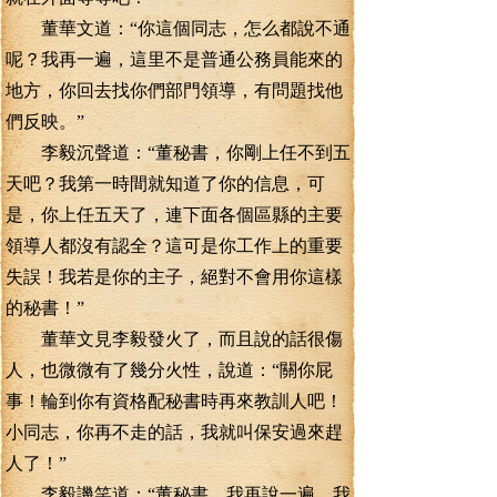
董華文道：“你這個同志，怎么都說不通
呢？我再一遍，這里不是普通公務員能來的
地方，你回去找你們部門領導，有問題找他
們反映。”
李毅沉聲道：“董秘書，你剛上任不到五
天吧？我第一時間就知道了你的信息，可
是，你上任五天了，連下面各個區縣的主要
領導人都沒有認全？這可是你工作上的重要
失誤！我若是你的主子，絕對不會用你這樣
的秘書！”
董華文見李毅發火了，而且說的話很傷
人，也微微有了幾分火性，說道：“關你屁
事！輪到你有資格配秘書時再來教訓人吧！
小同志，你再不走的話，我就叫保安過來趕
人了！”
李毅譏笑道：“董秘書，我再說一遍，我