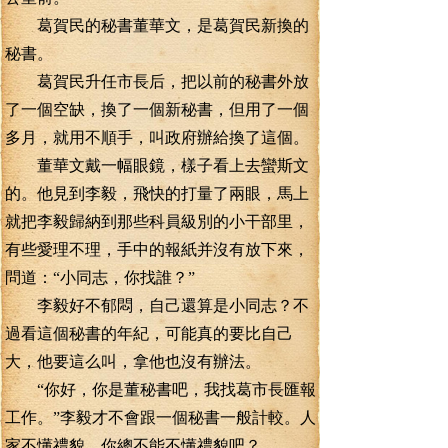
葛賀民的秘書董華文，是葛賀民新換的
秘書。
葛賀民升任市長后，把以前的秘書外放
了一個空缺，換了一個新秘書，但用了一個
多月，就用不順手，叫政府辦給換了這個。
董華文戴一幅眼鏡，樣子看上去蠻斯文
的。他見到李毅，飛快的打量了兩眼，馬上
就把李毅歸納到那些科員級別的小干部里，
有些愛理不理，手中的報紙并沒有放下來，
問道：“小同志，你找誰？”
李毅好不郁悶，自己還算是小同志？不
過看這個秘書的年紀，可能真的要比自己
大，他要這么叫，拿他也沒有辦法。
“你好，你是董秘書吧，我找葛市長匯報
工作。”李毅才不會跟一個秘書一般計較。人
家不懂禮貌，你總不能不懂禮貌吧？