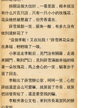
拆開這個大信封，一看里面，根本就沒
有什么片言只語，只有一只小小的玫瑰花，
花朵雖然被壓扁了，但芳香還在。
薛雪展顏一笑，眼角一酸，有多久沒有
收到過鮮花了？
“這個李毅！又在玩我！”薛雪將花朵放
在鼻端，輕輕嗅了一嗅。
小寒送走李毅后，見門沒有關嚴，走過
來關門，剛到門口，見到薛雪滿臉幸福的嗅
著一朵玫瑰花，馬上會心的一笑，貓著步子
退了回去。
李毅出了薛雪辦公室，呵呵一笑，心想
薛姐還是這么可愛嘛。就算當了市長，就算
把頭發剪短了，還是要受我的騙。
李毅夾著公文包，來到市長葛賀民的辦
公室前。