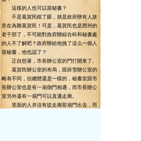
這樣的人也可以當秘書？
不是葛賀民瞎了眼，就是政府辦有人故
意在為難葛賀民！可是，葛賀民也是西州的
老干部了，不可能對政府辦綜合科和秘書處
的人不了解吧？政府辦給他挑了這么一個人
當秘書，他也認了？
正自想著，市長辦公室的門打開來了。
葛賀民辦公室的布局，跟薛雪辦公室的
略有不同，但總體還是一樣的，秘書室跟市
長辦公室也是有一扇側門相通，而市長辦公
室另外還有一扇門可以直通走廊。
里面的人并沒有從走廊那扇門出去，而
是從側門出來的，顯然是要跟董華文這個新
任秘書道個別，混個臉熟。
那人彎著腰，倒退著出來，輕輕帶上了
房門，一轉身看到李毅在場，先是一愣，隨