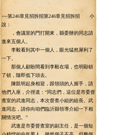
››››第246章見招拆招第246章見招拆招 小
說：
，會議室的門打開來，縣委辦的同志請
進來五個人。
李毅看到其中一個人，眼光猛然犀利了
一下。
那個人顧盼間看到李毅在場，也明顯頓
了頓，隨即低下頭去。
陳凱明起身相迎，跟領頭的人握手，請
他們入座，介徑道：“同志們，這位是市委督
查室的武進同志，本次督查小組的組長。武
進同志，請你向咱們臨沂縣領導介紹一下相
關情況吧。”
武進是市委督查室的副主任，是一個短
小精悍的中年男人，雖然個子不高，但整個