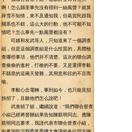
啊！怎么縣里事先沒有得到一絲風聲？就算
薛雪不知情，來不及通知我，但葛賀民跟我
關系也不錯，這么大的行動，他不可能不知
情吧？怎么事先一點風聲都沒有？
司婧和友武等人，只知道來了一個調查
組，但是這個調查組是什么性質的，具體檢
查哪些事項，他們并不清楚。這次的聯合調
查偷偷的進村，打槍的不要。又是選擇李毅
不縣里的這兩天發難，其用意和目的不言而
喻。
李毅心念電轉，事到如今，也只能見招
拆招了，且聽他們怎么說吧！
武進頓了頓，繼續說道：“我們聯合督查
小組已經將督辦結果告知陳凱明同志。應陳
凱明同志要求，我謹代表市聯合督查小組，
向參加臨沂縣委常委擴大會議的各位同志做