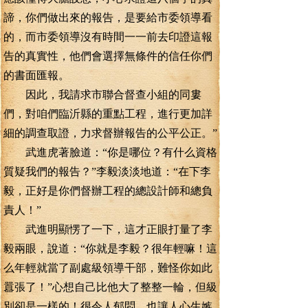
諦，你們做出來的報告，是要給市委領導看
的，而市委領導沒有時間一一前去印證這報
告的真實性，他們會選擇無條件的信任你們
的書面匯報。
因此，我請求市聯合督查小組的同婁
們，對咱們臨沂縣的重點工程，進行更加詳
細的調查取證，力求督辦報告的公平公正。”
武進虎著臉道：“你是哪位？有什么資格
質疑我們的報告？”李毅淡淡地道：“在下李
毅，正好是你們督辦工程的總設計師和總負
責人！”
武進明顯愣了一下，這才正眼打量了李
毅兩眼，說道：“你就是李毅？很年輕嘛！這
么年輕就當了副處級領導干部，難怪你如此
囂張了！”心想自己比他大了整整一輪，但級
別卻是一樣的！很令人郁悶，也讓人心生嫉