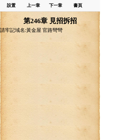
設置
上一章
下一章
書頁
第246章 見招拆招
請牢記域名:黃金屋 官路彎彎