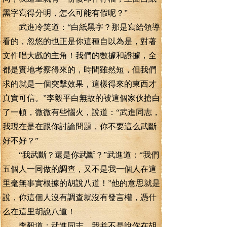
黑字寫得分明，怎么可能有假呢？”
武進冷笑道：“白紙黑字？那是寫給領導
看的，忽悠的也正是你這種自以為是，對著
文件唱大戲的主角！我們的數據和證據，全
都是實地考察得來的，時間雖然短，但我們
求的就是一個突擊效果，這樣得來的東西才
真實可信。”李毅平白無故的被這個家伙搶白
了一頓，微微有些惱火，說道：“武進同志，
我現在是在跟你討論問題，你不要這么武斷
好不好？”
“我武斷？還是你武斷？”武進道：“我們
五個人一同做的調查，又不是我一個人在這
里毫無事實根據的胡說八道！”他的意思就是
說，你這個人沒有調查就沒有發言權，憑什
么在這里胡說八道！
李毅道：武進同志，我并不是說你在胡