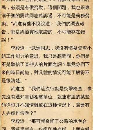
民，必須是有償勞動。這個問題，我也跟東
溝子鄉的龔武同志確認過，不可能是義務勞
動。”武進有些不悅說道：“我們的調查報
告，都是經過實地取證的，不可能存在錯
誤！”
李毅道：“武進同志，我沒有懷疑督查小
組工作能力的意思。我只是想問問，你們是
不是聽信了某些人的片面之詞？畢竟你們下
來的時日尚短，對具體的情況可能了解得不
是很清楚。”
武進道：“我們這次行動是突擊檢查，事
先沒有通知貴縣相關單位，就連市里的某些
領導也并不知情難道在這種情況下，還會有
人弄虛作假嗎？”
李毅道：“那可就奇怪了公路的承包合
同，我這里就有一份復印件存檔，上面白紙