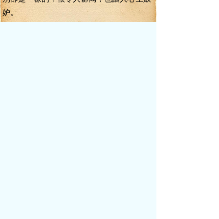
妒。
不料，卻聽得李毅淡然一笑，說道：“不
好意思，我現在兼著臨沂縣省級經開區的黨
工委書記和管委會主任，行政級別早就調整
到正處級了。”武進皺緊眉頭，盯著李毅看了
兩眼，說道：“李毅同志，我首先要聲明的
是，我們展開這次行動，并沒有針對任何個
人的意思。這次的檢查工作，我們是在市委
市政府相關領導人的授意下進行的。我們的
調查結果也絕對是公平和公正的。”李毅道：
“我相信武進同志的話，也相信你們下來的目
的和用意是極好的。但是，你剛才的報告中
提到，所有參加勞動的農民，全部是義務勞
動，這一點我不敢芶同。因為我也曾經到實
地詢問過農民，他們參加修路勞動，是有報
酬的。”