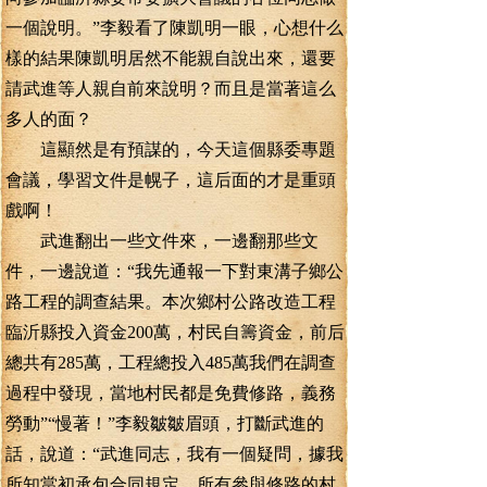
一個說明。”李毅看了陳凱明一眼，心想什么
樣的結果陳凱明居然不能親自說出來，還要
請武進等人親自前來說明？而且是當著這么
多人的面？
這顯然是有預謀的，今天這個縣委專題
會議，學習文件是幌子，這后面的才是重頭
戲啊！
武進翻出一些文件來，一邊翻那些文
件，一邊說道：“我先通報一下對東溝子鄉公
路工程的調查結果。本次鄉村公路改造工程
臨沂縣投入資金200萬，村民自籌資金，前后
總共有285萬，工程總投入485萬我們在調查
過程中發現，當地村民都是免費修路，義務
勞動”“慢著！”李毅皺皺眉頭，打斷武進的
話，說道：“武進同志，我有一個疑問，據我
所知當初承包合同規定，所有參與修路的村