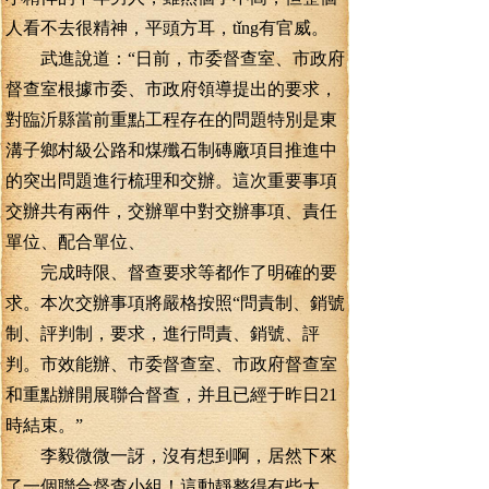
人看不去很精神，平頭方耳，tǐng有官威。
武進說道：“日前，市委督查室、市政府
督查室根據市委、市政府領導提出的要求，
對臨沂縣當前重點工程存在的問題特別是東
溝子鄉村級公路和煤殲石制磚廠項目推進中
的突出問題進行梳理和交辦。這次重要事項
交辦共有兩件，交辦單中對交辦事項、責任
單位、配合單位、
完成時限、督查要求等都作了明確的要
求。本次交辦事項將嚴格按照“問責制、銷號
制、評判制，要求，進行問責、銷號、評
判。市效能辦、市委督查室、市政府督查室
和重點辦開展聯合督查，并且已經于昨日21
時結束。”
李毅微微一訝，沒有想到啊，居然下來
了一個聯合督查小組！這動靜整得有些大