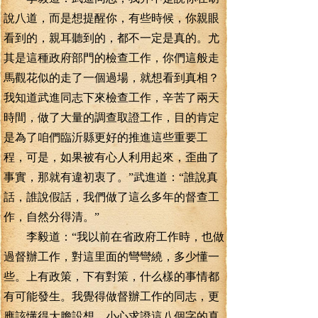
說八道，而是想提醒你，有些時候，你親眼
看到的，親耳聽到的，都不一定是真的。尤
其是這種政府部門的檢查工作，你們這般走
馬觀花似的走了一個過場，就想看到真相？
我知道武進同志下來檢查工作，辛苦了兩天
時間，做了大量的調查取證工作，目的肯定
是為了咱們臨沂縣更好的推進這些重要工
程，可是，如果被有心人利用起來，歪曲了
事實，那就有違初衷了。”武進道：“誰說真
話，誰說假話，我們做了這么多年的督查工
作，自然分得清。”
李毅道：“我以前在省政府工作時，也做
過督辦工作，對這里面的彎彎繞，多少懂一
些。上有政策，下有對策，什么樣的事情都
有可能發生。我覺得做督辦工作的同志，更
應該懂得大膽設想，小心求證這八個字的真