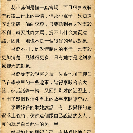
花小蕊倒是懂一點官場，而且很喜歡聽
李毅說工作上的事情，但那小妮子，只知道
安慰李毅，偏向李毅，只要聽到有人對李毅
不利，就要跳腳大罵，提不出什么實質建
議。因此，她也不是一個很好的傾訴對象。
林馨不同，她對體制內的事情，比李毅
更加清楚，見識得更多。只有她才是此刻李
毅聊天的對象。
林馨等李毅說完之后，先跟他聊了聊自
己在學校里的一些趣事，逗得李毅哈哈大
笑，然后話鋒一轉，又回到剛才的話題上，
引用了幾個政治斗爭上的故事來開導李毅。
李毅靜靜的聽她說話，有一股異樣的感
覺浮上心頭，仿佛這個跟自己說話的女人，
真的就是自己此生的另一半。
她是如此的懂得自己，有時候比他自己