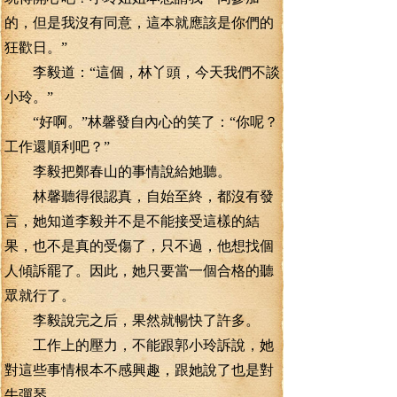
的，但是我沒有同意，這本就應該是你們的
狂歡日。”
李毅道：“這個，林丫頭，今天我們不談
小玲。”
“好啊。”林馨發自內心的笑了：“你呢？
工作還順利吧？”
李毅把鄭春山的事情說給她聽。
林馨聽得很認真，自始至終，都沒有發
言，她知道李毅并不是不能接受這樣的結
果，也不是真的受傷了，只不過，他想找個
人傾訴罷了。因此，她只要當一個合格的聽
眾就行了。
李毅說完之后，果然就暢快了許多。
工作上的壓力，不能跟郭小玲訴說，她
對這些事情根本不感興趣，跟她說了也是對
牛彈琴。