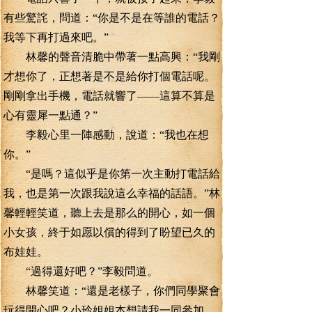
有些驚詫，問道：“你是不是在等誰的電話？
我等下再打過來吧。”
林馨的聲音清脆中帶著一點高興：“我剛
才想你了，正想著是不是給你打個電話呢。
剛剛拿出手機，電話就響了——這算不算是
心有靈犀一點通？”
李毅心里一陣感動，說道：“我也在想
你。”
“是嗎？這似乎是你第一次主動打電話給
我，也是第一次跟我說這么幸福的話語。”林
馨輕輕笑道，聽上去是那么的開心，如一個
小女孩，終于如愿以償的得到了盼望已久的
布娃娃。
“過得還好吧？”李毅問道。
林馨笑道：“還是老樣子，你們同學聚會
玩得開心吧？小玲姐姐本想請我一同參加