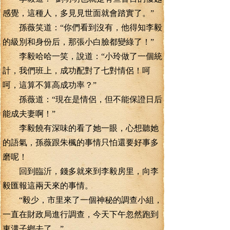
感覺，這種人，多見見世面就會踏實了。”
孫薇笑道：“你們看到沒有，他得知李毅
的級別和身份后，那張小白臉都變綠了！”
李毅哈哈一笑，說道：“小玲做了一個統
計，我們班上，成功配對了七對情侶！呵
呵，這算不算高成功率？”
孫薇道：“現在是情侶，但不能保證日后
能成夫妻啊！”
李毅饒有深味的看了她一眼，心想聽她
的語氣，孫薇跟朱楓的事情只怕還要好事多
磨呢！
回到臨沂，錢多就來到李毅房里，向李
毅匯報這兩天來的事情。
“毅少，市里來了一個神秘的調查小組，
一直在財政局進行調查，今天下午忽然跑到
東溝子鄉去了。”