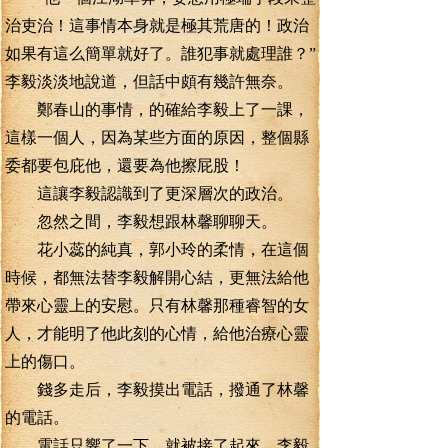
治吏治！這事情本身就是極其荒唐的！政治
如果有這么簡單就好了。誰犯事就處理誰？”
李毅淡淡地說道，但話中頗有幾許無奈。
鄭春山的事情，的確給李毅上了一課，
這樣一個人，因為某些方面的原因，整個縣
委都要包庇他，還要為他擦屁股！
這讓李毅認識到了更深層次的政治。
忽然之間，李毅想跟林馨聊聊天。
花小蕊的純真，郭小玲的柔情，在這個
時候，都無法替李毅解開心結，更無法給他
帶來心靈上的安慰。只有林馨那種睿智的女
人，才能明了他此刻的心情，給他治療心靈
上的傷口。
錢多走后，李毅摸出電話，撥通了林馨
的電話。
電話只響了一下，就被接了起來，李毅