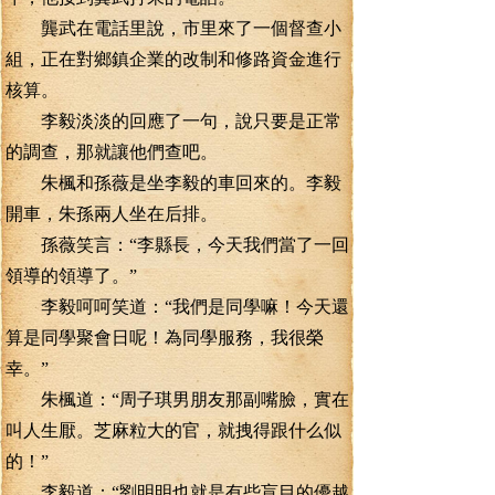
龔武在電話里說，市里來了一個督查小
組，正在對鄉鎮企業的改制和修路資金進行
核算。
李毅淡淡的回應了一句，說只要是正常
的調查，那就讓他們查吧。
朱楓和孫薇是坐李毅的車回來的。李毅
開車，朱孫兩人坐在后排。
孫薇笑言：“李縣長，今天我們當了一回
領導的領導了。”
李毅呵呵笑道：“我們是同學嘛！今天還
算是同學聚會日呢！為同學服務，我很榮
幸。”
朱楓道：“周子琪男朋友那副嘴臉，實在
叫人生厭。芝麻粒大的官，就拽得跟什么似
的！”
李毅道：“劉明明也就是有些盲目的優越