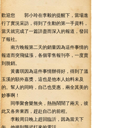
歡迎您 郭小玲在李毅的提醒下，當場進
行了實況采訪，得到了生動的第一手資料，
當天就完成了一篇詳盡而深入的報道，發回
了報社。
南方晚報第二天的銷量因為這件事情的
報道而突飛猛漲，各個零售報刊亭，一度賣
到脫銷。
黃書琪因為這件事情辦得好，得到了溫
玉溪的額外嘉獎，這也是他本人始料未及
的。幫人的同時，自己也受惠，兩全其美的
妙事啊！
同學聚會樂無央，熱熱鬧鬧了兩天，彼
此又各奔東西，趕赴自己的前程。
李毅周日晚上趕回臨沂，因為當天下
午，他接到龔武打來的電話。