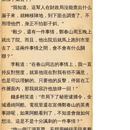
“我知道。這幫人在財政局沒能查出什么
漏子來，就轉移陣地，到下面去調查了。不
用理他們，身正不怕影子斜。”
“毅少，還有一件事情，鄭春山周五晚上
就出了院。而且，他出院后就馬上跑到市里
去了，這兩件事情之間，會不會有什么關
聯？”
李毅道：“在春山同志的事情上，我一直
持反對態度，就算他現在對我有些不滿意，
也是可以理解的。只要他的反擊，停留在工
作層面內，那我就容許他放肆一回！”
錢多輕笑道：“市局下了秘密逮捕令，全
城通緝阿酷。電視里還在宣傳鄭春山的英勇
事跡呢，如果阿酷看到了，不知道會做如何
想法。這是不是十分諷刺的一件事情？”
“他一個江湖草莽，妄想用極端手段來整