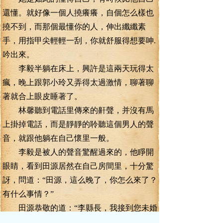
還懂。就好像一個人撓癢癢，自個怎么樣也
撓不到，而那個最懂你的人，伸出纖纖素
手，用指甲尖輕輕一刮，你就舒服得想要呻.
吟出來。
李毅半躺在床上，興許是這兩天玩得太
瘋，晚上跟郭小玲又弄得太過激情，聊著聊
著就合上眼皮睡著了。
林馨聽到電話里傳來的鼾聲，并沒有馬
上掛掉電話，而是靜靜的聆聽這個男人的聲
音，就跟他躺在自己懷里一般。
李毅是被人的聲音驚醒過來的，他睜開
眼睛，看到田源居然在自己房間里，十分驚
訝，問道：“田源，這么晚了，你怎么來了？
有什么事情？”
田源恭敬的道：“李縣長，我接到您未婚
妻的電話，她說您在床上躺著睡著了，沒有