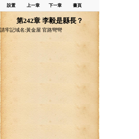
設置
上一章
下一章
書頁
第242章 李毅是縣長？
請牢記域名:黃金屋 官路彎彎