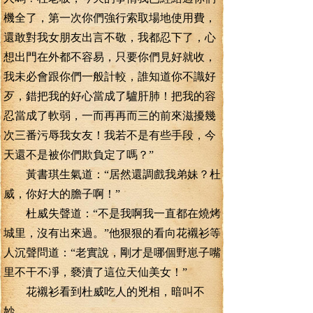
機全了，第一次你們強行索取場地使用費，
還敢對我女朋友出言不敬，我都忍下了，心
想出門在外都不容易，只要你們見好就收，
我未必會跟你們一般計較，誰知道你不識好
歹，錯把我的好心當成了驢肝肺！把我的容
忍當成了軟弱，一而再再而三的前來滋擾幾
次三番污辱我女友！我若不是有些手段，今
天還不是被你們欺負定了嗎？”
黃書琪生氣道：“居然還調戲我弟妹？杜
威，你好大的膽子啊！”
杜威失聲道：“不是我啊我一直都在燒烤
城里，沒有出來過。”他狠狠的看向花襯衫等
人沉聲問道：“老實說，剛才是哪個野崽子嘴
里不干不凈，褻瀆了這位天仙美女！”
花襯衫看到杜威吃人的兇相，暗叫不
妙。