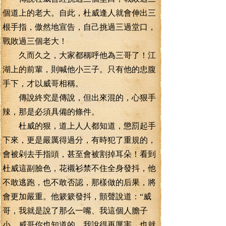
個道上的老大。自此，杜威逢人就會伸出三
根手指，傲然地宣告，自己挑過三過堂口，
戰敗過三個老大！
久而久之，大家都稱呼他為三哥了！江
湖上的前輩，則喊他小三子。只有他的忠腹
手下，才以威哥相稱。
傳說終究是傳說，但出來混的，心狠手
辣，那是必須具備的條件。
杜威的狠，道上人人都知道，懲罰起手
下來，更是嚴厲得過分，有時犯了重規的，
會被剁去手指頭，甚至會被割掉耳朵！看到
杜威這副臉色，花襯衫禁不住全身發抖，他
不敢逃跑，也不敢否認，那樣做的后果，將
會更加嚴重。他簌簌發抖，顫聲說道：“威
哥，我就是說了那么一嘴、我這個人膽子
小，威哥你也知道的，我說得再厲害，也就