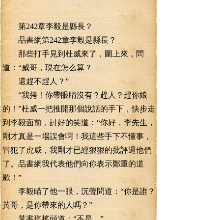
第242章李毅是縣長？
品書網第242章李毅是縣長？
那些打手見到杜威來了，圍上來，問
道：“威哥，現在怎么算？
還趕不趕人？”
“我拷！你帶眼睛沒有？趕人？趕你娘
的！”杜威一把推開那個說話的手下，快步走
到李毅面前，討好的笑道：“你好，李先生，
剛才真是一場誤會啊！我這些手下不懂事，
冒犯了虎威，我剛才已經狠狠的批評過他們
了。品書網我代表他們向你表示鄭重的道
歉！”
李毅瞄了他一眼，沉聲問道：“你是誰？
黃哥，是你帶來的人嗎？”
黃書琪搖頭道：“不是。”