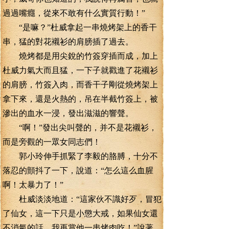
過過嘴癮，從來不敢有什么實質行動！”
“是嘛？”杜威拿起一串燒烤架上的香干
串，猛的對花襯衫的肩膀插了過去。
燒烤都是用尖銳的竹簽穿插而成，加上
杜威力氣大而且猛，一下子就戳進了花襯衫
的肩膀，竹簽入肉，而香干子剛從燒烤架上
拿下來，還是火熱的，吊在半截竹簽上，被
滲出的血水一浸，發出滋滋的響聲。
“啊！”發出尖叫聲的，并不是花襯衫，
而是旁觀的一眾女同志們！
郭小玲伸手抓緊了李毅的胳膊，十分不
落忍的顫抖了一下，說道：“怎么這么血腥
啊！太暴力了！”
杜威淡淡地道：“這家伙不識好歹，冒犯
了仙女，這一下只是小懲大戒，如果仙女還
不消氣的話，我再賞他一串烤肉吃！”說著，