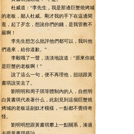
杜威道：“李先生，我是那邊巨蟹燒烤城
的老板，鄙人杜威。剛才我的手下在這邊閑
逛，起了歹念，想訛你們的錢，是我管教不
嚴啊！
李先生想怎么批評他們都可以，我叫他
們過來，給你道歉。”
李毅哦了一聲，淡淡地說道：“原來你就
是巨蟹的老板啊！”
說了這么一句，便不再理他，扭頭跟黃
書琪說笑去了。
劉明明和周子琪等體制內的人，自然明
白黃書琪代表著什么，此刻見到這個巨蟹燒
烤城的老板這副奴才模樣，一點都不覺得奇
怪。
劉明明想跟黃書琪攀上一點關系，湊過
去跟黃書琪搭訕。