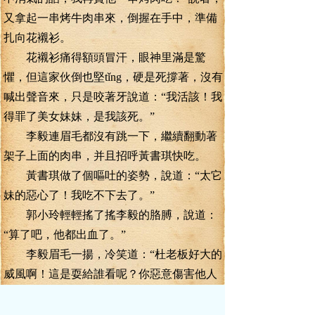
又拿起一串烤牛肉串來，倒握在手中，準備
扎向花襯衫。
花襯衫痛得額頭冒汗，眼神里滿是驚
懼，但這家伙倒也堅tǐng，硬是死撐著，沒有
喊出聲音來，只是咬著牙說道：“我活該！我
得罪了美女妹妹，是我該死。”
李毅連眉毛都沒有跳一下，繼續翻動著
架子上面的肉串，并且招呼黃書琪快吃。
黃書琪做了個嘔吐的姿勢，說道：“太它
妹的惡心了！我吃不下去了。”
郭小玲輕輕搖了搖李毅的胳膊，說道：
“算了吧，他都出血了。”
李毅眉毛一揚，冷笑道：“杜老板好大的
威風啊！這是耍給誰看呢？你惡意傷害他人
身體，這是犯罪的！你的罪名又多加了一
條！”