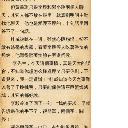
但黃書琪只跟李毅和郭小玲兩個人聊
天，其它人都不放在眼里，就算劉明明主動
找他聊天，他也是愛理不理的，十句話里回
答不了一句話。
杜威被晾在一邊，雖然心懷怨恨，卻不
敢有絲毫的表露，看著李毅等人吃著香辣的
燒烤，他還得賠著笑臉在旁邊伺候。
“李先生，今天這個事情，真是天大的誤
會，不知道你想怎么樣處理？只要你劃…下
道兒來，我一定遵辦！”杜威知道今天之事難
以善了干脆挑明，只要能保住這座巨蟹燒烤
城，其它的都好說。
李毅冷冷了回了一句：“我的要求，早就
告訴過你的手下了，很簡單，兩個字：關
停！”
關停兩個字一出口，有如秋風肅殺，卷