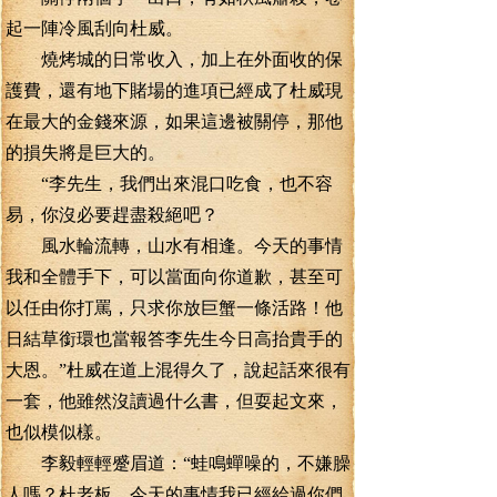
起一陣冷風刮向杜威。
燒烤城的日常收入，加上在外面收的保
護費，還有地下賭場的進項已經成了杜威現
在最大的金錢來源，如果這邊被關停，那他
的損失將是巨大的。
“李先生，我們出來混口吃食，也不容
易，你沒必要趕盡殺絕吧？
風水輪流轉，山水有相逢。今天的事情
我和全體手下，可以當面向你道歉，甚至可
以任由你打罵，只求你放巨蟹一條活路！他
日結草銜環也當報答李先生今日高抬貴手的
大恩。”杜威在道上混得久了，說起話來很有
一套，他雖然沒讀過什么書，但耍起文來，
也似模似樣。
李毅輕輕蹙眉道：“蛙鳴蟬噪的，不嫌臊
人嗎？杜老板，今天的事情我已經給過你們