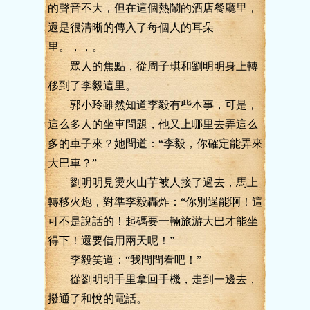
的聲音不大，但在這個熱鬧的酒店餐廳里，
還是很清晰的傳入了每個人的耳朵
里。，，。
眾人的焦點，從周子琪和劉明明身上轉
移到了李毅這里。
郭小玲雖然知道李毅有些本事，可是，
這么多人的坐車問題，他又上哪里去弄這么
多的車子來？她問道：“李毅，你確定能弄來
大巴車？”
劉明明見燙火山芋被人接了過去，馬上
轉移火炮，對準李毅轟炸：“你別逞能啊！這
可不是說話的！起碼要一輛旅游大巴才能坐
得下！還要借用兩天呢！”
李毅笑道：“我問問看吧！”
從劉明明手里拿回手機，走到一邊去，
撥通了和悅的電話。