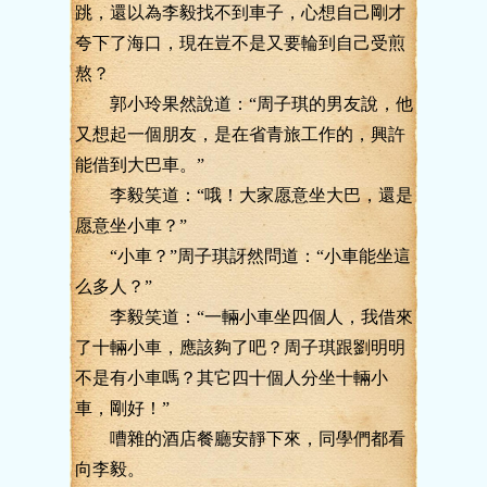
跳，還以為李毅找不到車子，心想自己剛才
夸下了海口，現在豈不是又要輪到自己受煎
熬？
郭小玲果然說道：“周子琪的男友說，他
又想起一個朋友，是在省青旅工作的，興許
能借到大巴車。”
李毅笑道：“哦！大家愿意坐大巴，還是
愿意坐小車？”
“小車？”周子琪訝然問道：“小車能坐這
么多人？”
李毅笑道：“一輛小車坐四個人，我借來
了十輛小車，應該夠了吧？周子琪跟劉明明
不是有小車嗎？其它四十個人分坐十輛小
車，剛好！”
嘈雜的酒店餐廳安靜下來，同學們都看
向李毅。