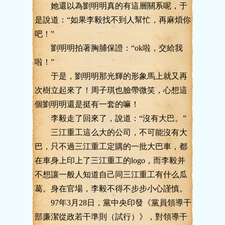
她還以為劉明明真的有這層關系呢，于
是說道：“如果李毅找不到人幫忙，再麻煩你
吧！”
劉明明拍著胸脯保證：“ok啦，交給我
啦！”
于是，劉明明那光輝的形象馬上就又再
次樹立起來了！周子琪也臉帶微笑，心想這
個劉明明還是挺有一套的嘛！
李毅走了回來了，說道：“沒有大巴。”
三江重工這么大的公司，不可能沒有大
巴，只不過三江重工定購的一批大巴車，都
在車身上印上了三江重工的logo，而李毅并
不想讓一般人知道自己同三江重工有什么瓜
葛。身在官場，李毅不得不步步小心謹慎。
97年3月28日，黨中央印發《黨員領導干
部廉潔從政若干準則（試行）》，對領導干