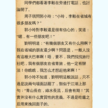
同學們都看著李毅在旁邊打電話，也討
論開了。
周子琪問郭小玲：“小玲，李毅在省城有
很多朋友嗎？”
郭小玲對李毅還是很有信心的，笑道：
“嗯，有一些朋友吧！”
劉明明道：“有幾個朋友又有什么用啊？
我在省城的朋友還少啊？問題是，一般人沒
有這種大巴車啊！唔，要不，我們找找旅行
社吧，我有個朋友在省青旅，他一定有辦
法！你瞧瞧，我怎么才想起他來啊！”
郭小玲不知道，劉明明這般說話，只不
過是說兩句場面話罷了，類似于江湖上那
句：“青山長在，綠水長流，后會有期！”其
實并沒有什么實質性的意義。不過是吃癟之
后用來挽回面子的。