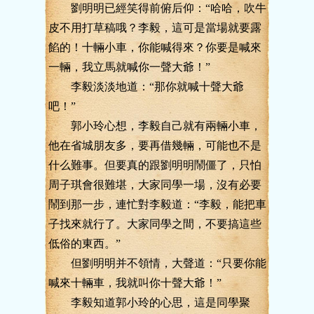
劉明明已經笑得前俯后仰：“哈哈，吹牛
皮不用打草稿哦？李毅，這可是當場就要露
餡的！十輛小車，你能喊得來？你要是喊來
一輛，我立馬就喊你一聲大爺！”
李毅淡淡地道：“那你就喊十聲大爺
吧！”
郭小玲心想，李毅自己就有兩輛小車，
他在省城朋友多，要再借幾輛，可能也不是
什么難事。但要真的跟劉明明鬧僵了，只怕
周子琪會很難堪，大家同學一場，沒有必要
鬧到那一步，連忙對李毅道：“李毅，能把車
子找來就行了。大家同學之間，不要搞這些
低俗的東西。”
但劉明明并不領情，大聲道：“只要你能
喊來十輛車，我就叫你十聲大爺！”
李毅知道郭小玲的心思，這是同學聚