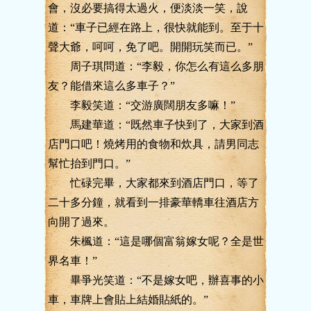
會，沒必要搞得太過火，便淡淡一笑，說
道：“車子已經在路上，很快就能到。至于十
聲大爺，呵呵，免了吧。開開玩笑而已。”
周子琪問道：“李毅，你怎么有這么多朋
友？能借來這么多車子？”
李毅笑道：“交游廣闊朋友多嘛！”
馬建華道：“既然車子快到了，大家到酒
店門口吧！燒烤用的食物和炊具，請男同志
幫忙抬到門口。”
忙碌完畢，大家都來到酒店門口，等了
二十多分鐘，就看到一排豪華轎車往酒店方
向開了過來。
朱楓道：“這是哪個富翁嫁女呢？全是世
界名車！”
畢爭光笑道：“不是嫁女吧，辦喜事的小
車，車牌上會貼上結婚貼紙的。”