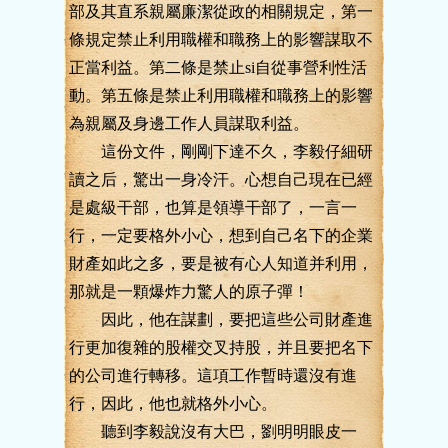
部及其直系親屬廉潔從政的相關規定，第一
條規定禁止利用職權和職務上的影響謀取不
正當利益。第二條是禁止si自從事營利性活
動。第五條是禁止利用職權和職務上的影響
為親屬及身邊工作人員謀取利益。
這份文件，剛剛下達不久，李毅仔細研
讀之后，驚出一身冷汗。心想自己現在已經
是處級干部，也算是領導干部了，一言一
行，一定要格外小心，想到自己名下的企業
財產如此之多，要是被有心人知道并利用，
那就是一顆爆炸力驚人的原子彈！
因此，他在謀劃，要把這些公司財產進
行更加復雜的股權交叉持股，并且要把名下
的公司進行轉移。這項工作暫時還沒有進
行，因此，他也就格外小心。
聽到李毅說沒有大巴，劉明明眼皮一