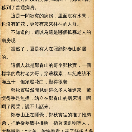
移到了普通病房。
這是一間寂寞的病房，里面沒有水果，
也沒有鮮花，更沒有來來往往的人群。
不知道的，還以為這是哪個孤寡老人的
病房呢！
當然了，還是有人在照顧鄭春山起居
的。
這個人就是鄭春山的哥季鄭秋實，一個
標準的農村老大哥，穿著樸素，年紀應該不
滿五十，但須發花白，顯得很老。
鄭秋實猛然間見到這么多人涌進來，驚
慌得手足無措，站立在鄭春山的病床邊，啊
啊了兩聲，說不出話來。
鄭春山正在睡覺，鄭秋實猛的推了推弟
弟，把他從夢鄉中推醒，指著陳凱明等人，
大聲叫道：“老弟，你快看看！來了好多八多