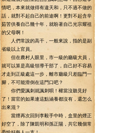
情吧，本來就做得有違天和，只不過不做的
話，就對不起自己的前途啊！更對不起含辛
茹苦供養自己幾十年，就盼著自己光宗耀祖
的父母啊！
人們常說的高干，一般來說，指的是副
省級以上官員。
但在農村人眼里，市一級的廳級大員，
就可以算是高級領導干部了，自己好不容易
才走到正級處這一步，離市廳級只差臨門一
腳，不可能滑倒在這門口吧？
你們愛諷刺就諷刺唄！權當沒聽見好
了！當官的如果連這點涵養都沒有，還怎么
出來混？
當煙再次回到李毅手中時，盒里的煙正
好空了，除了陳凱明和孫正陽，共它幾個常
委恰好每人一支！