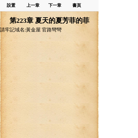
設置
上一章
下一章
書頁
第223章 夏天的夏芳菲的菲
請牢記域名:黃金屋 官路彎彎