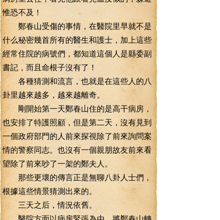
惟恐不及！
鄭春山受傷的事情，在醫院里早就不是
什么秘密幾首所有的醫生和護士，加上這些
經常住院的病號們，都知道這個人是縣委副
書記，而且命根子沒有了！
各種猜測和流言，也就是在這些人的八
卦里越來越多，越來越離奇。
剛開始第一天鄭春山住的是高干病房，
也安排了特護照顧，但是第二天，沒有見到
一個政府部門的人前來探視除了前來詢問案
情的警察同志。也沒有一個親朋故友前來看
望除了前來吵了一架的鄭夫人。
那些更壞的傳言正是無聊八卦人士們，
根據這些情景猜測出來的。
三天之后，情況依舊。
醫院方面以病房緊張為由，將鄭春山轉