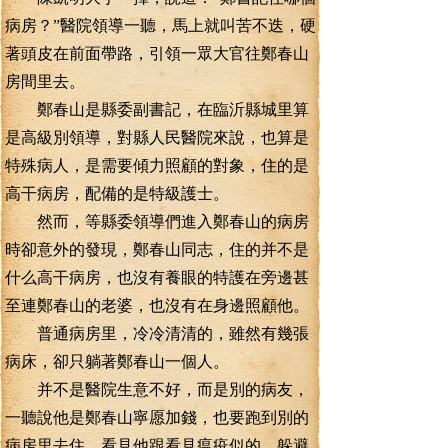
病房？”醫院領導一聽，馬上就叫苦不迭，硬
著頭皮在前面帶路，引領一眾大官往鄭春山
房間里去。
鄭春山是縣委副書記，在臨沂縣城里算
是高級別領導，對縣人民醫院來說，也算是
特殊病人，是需要傾力照顧的對象，住的是
高干病房，配備的是特級護士。
然而，等縣委領導們進入鄭春山的病房
時卻意外的發現，鄭春山同志，住的并不是
什么高干病房，也沒有養眼的特護在旁邊甚
至連鄭春山的老婆，也沒有在身邊照顧他。
普通病房里，冷冷清清的，雖然有幾張
病床，卻只躺著鄭春山一個人。
并不是醫院生意不好，而是別的病友，
一聽說他是鄭春山寧愿加錢，也要跑到別的
病房里去住，看見他跟看見瘟疫似的，躲避