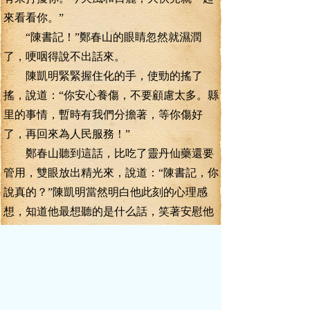
來看看你。”
“陳書記！”鄭春山的眼睛忽然就濕潤
了，哽咽得說不出話來。
陳凱明緊緊握住化的手，使勁的搖了
搖，說道：“你安心養傷，不要顧慮太多。縣
里的事情，暫時有我們分擔著，等你傷好
了，再回來為人民服務！”
鄭春山聽到這話，比吃了靈丹仙藥還要
管用，雙眼放出精光來，說道：“陳書記，你
說真的？”陳凱明當然明白他此刻的心理感
想，知道他最想聽的是什么話，笑著安慰他
道：“當然是真的啊！呵呵，你就放心的養傷
吧。
臨沂人民，離不開你啊！”鄭春山寡白的
臉上，泛起陣陣潮紅，一張臉激動得皺成了
菊花狀。