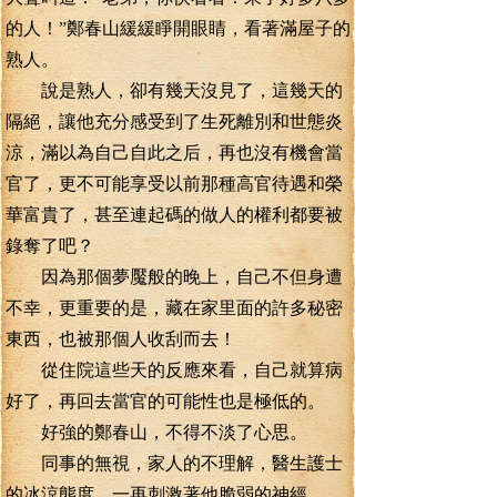
的人！”鄭春山緩緩睜開眼睛，看著滿屋子的
熟人。
說是熟人，卻有幾天沒見了，這幾天的
隔絕，讓他充分感受到了生死離別和世態炎
涼，滿以為自己自此之后，再也沒有機會當
官了，更不可能享受以前那種高官待遇和榮
華富貴了，甚至連起碼的做人的權利都要被
錄奪了吧？
因為那個夢魘般的晚上，自己不但身遭
不幸，更重要的是，藏在家里面的許多秘密
東西，也被那個人收刮而去！
從住院這些天的反應來看，自己就算病
好了，再回去當官的可能性也是極低的。
好強的鄭春山，不得不淡了心思。
同事的無視，家人的不理解，醫生護士
的冰涼態度，一再刺激著他脆弱的神經。