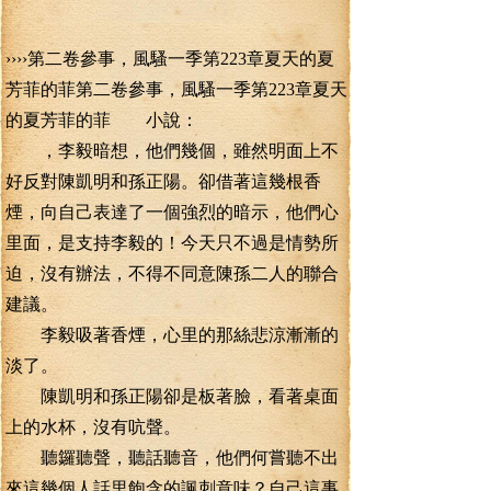
››››第二卷參事，風騷一季第223章夏天的夏
芳菲的菲第二卷參事，風騷一季第223章夏天
的夏芳菲的菲 小說：
，李毅暗想，他們幾個，雖然明面上不
好反對陳凱明和孫正陽。卻借著這幾根香
煙，向自己表達了一個強烈的暗示，他們心
里面，是支持李毅的！今天只不過是情勢所
迫，沒有辦法，不得不同意陳孫二人的聯合
建議。
李毅吸著香煙，心里的那絲悲涼漸漸的
淡了。
陳凱明和孫正陽卻是板著臉，看著桌面
上的水杯，沒有吭聲。
聽鑼聽聲，聽話聽音，他們何嘗聽不出
來這幾個人話里飽含的諷刺意味？自己這事