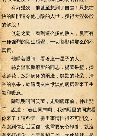
有好幾次，他甚至想到了自盡！只想盡
快的離開這令他心酸的人世，獲得大涅磐般
的解脫！
倏忽之間，看到這么多的熟人，反而有
一種強烈的陌生感覺，一切都顯得那么的不
真實。
他睜著眼睛，看著這一屋子的人。
縣委辦和縣府辦的同志，提著果籃，捧
著鮮花，放到病床的兩邊，鮮艷的花朵，清
香的水果，給這間灰白慘淡的病房帶來了生
氣和暖意。
陳凱明呵呵笑著，走到病床前，伸出雙
手，說道：“春山同志啊，我們縣里的同志看
你來了！這些天，縣里事情忙得不可開交，
考慮到你新近受傷，也需要安心靜養，就沒
有來打擾你。今天風和日麗，大伙兒就一起