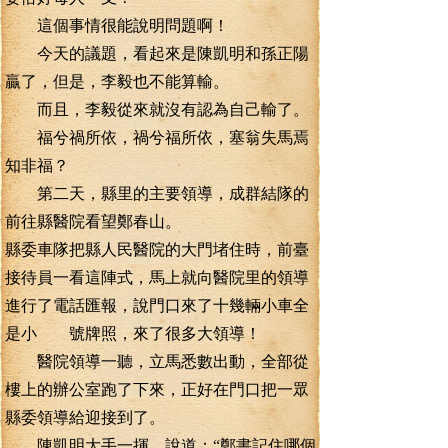
這個事情很能說明問題啊！
今天的議題，看起來是陳凱明和孫正陽
贏了，但是，李毅也不能算輸。
而且，李毅從來就沒有認為自己輸了。
福兮禍所依，禍兮福所依，塞翁失馬焉
知非福？
第二天，縣里的主要領導，成群結隊的
前往縣醫院看望鄭春山。
縣委車隊把縣人民醫院的大門堵住時，前臺
接待員一看這陣式，馬上就向醫院里的領導
進行了電話匯報，說門口來了十幾輛小車全
是小 號牌照，來了很多大領導！
醫院領導一聽，立馬悉數出動，全部從
樓上的辦公室跑了下來，正好在門口把一眾
縣委領導給迎接到了。
陳凱明大手一揮，說道：“鄭書記住哪個