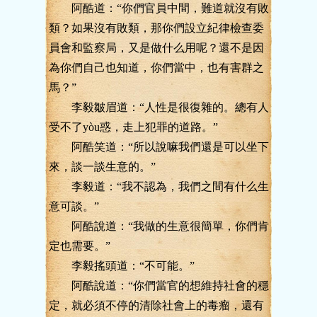
阿酷道：“你們官員中間，難道就沒有敗
類？如果沒有敗類，那你們設立紀律檢查委
員會和監察局，又是做什么用呢？還不是因
為你們自己也知道，你們當中，也有害群之
馬？”
李毅皺眉道：“人性是很復雜的。總有人
受不了yòu惑，走上犯罪的道路。”
阿酷笑道：“所以說嘛我們還是可以坐下
來，談一談生意的。”
李毅道：“我不認為，我們之間有什么生
意可談。”
阿酷說道：“我做的生意很簡單，你們肯
定也需要。”
李毅搖頭道：“不可能。”
阿酷說道：“你們當官的想維持社會的穩
定，就必須不停的清除社會上的毒瘤，還有