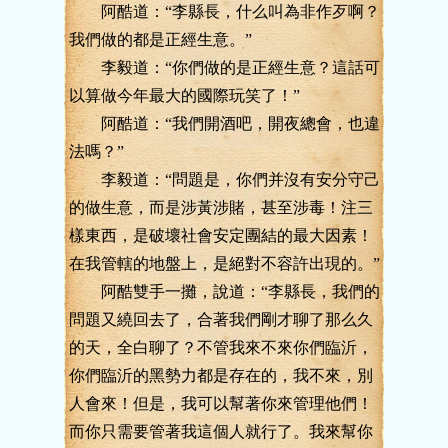
阿酷道：“李縣長，什么叫為非作歹啊？
我們做的都是正經生意。”
李毅道：“你們做的是正經生意？這話可
以算做今年最大的國際玩笑了！”
阿酷道：“我們開酒吧，開夜總會，也違
法嗎？”
李毅道：“問題是，你們并沒有安分守己
的做生意，而是涉黃涉賭，甚至涉毒！注三
樣東西，是破壞社會安定團結的最大因素！
在我管轄的地盤上，是絕對不容許出現的。”
阿酷雙手一攤，說道：“李縣長，我們的
問題又繞回去了，合著我們剛才聊了那么久
的天，全白聊了？不管我來不來你們臨沂，
你們臨沂的黑勢力都是存在的，我不來，別
人會來！但是，我可以幫著你來管理他們！
而你只需要管著我這個人就行了。我來幫你