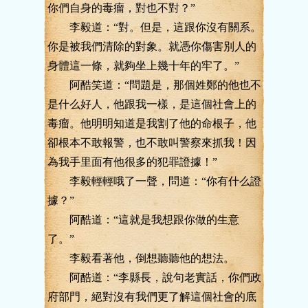
你們自身的毒瘤，對也不對？”
李毅道：“對。但是，這跟你沒有關系。
你是被我們清除的對象。就憑你傷害別人的
身體這一條，就夠坐上幾十年的牢了。”
阿酷笑道：“問題是，那個姓鄭的他也不
是什么好人，他跟我一樣，是這個社會上的
毒瘤。他明明知道是我割了他的命根子，他
卻根本不敢報警，也不敢叫警察來抓我！因
為我手里面有他很多的犯罪證據！”
李毅輕輕哦了一聲，問道：“你有什么證
據？”
阿酷道：“這就是我想跟你做的生意
了。”
李毅看著他，倒想聽聽他的想法。
阿酷道：“李縣長，說句老實話，你們政
府部門，絕對沒有我們更了解這個社會的底