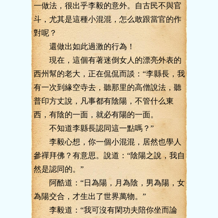
一做法，很出乎李毅的意外。自古民不與官
斗，尤其是這種小混混，怎么敢跟當官的作
對呢？
還做出如此過激的行為！
現在，這個有著迷倒女人的漂亮外表的
西州幫的老大，正在侃侃而談：“李縣長，我
有一次到緣空寺去，聽那里的高僧說法，聽
普印方丈說，凡事都有陰陽，不管什么東
西，有陰的一面，就必有陽的一面。
不知道李縣長認同這一點嗎？”
李毅心想，你一個小混混，居然也學人
參禪拜佛？有意思。說道：“陰陽之說，我自
然是認同的。”
阿酷道：“日為陽，月為陰，男為陽，女
為陽交合，才生出了世界萬物。”
李毅道：“我可沒有閑功夫陪你坐而論