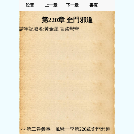
設置
上一章
下一章
書頁
第220章 歪門邪道
請牢記域名:黃金屋 官路彎彎
››››第二卷參事，風騷一季第220章歪門邪道