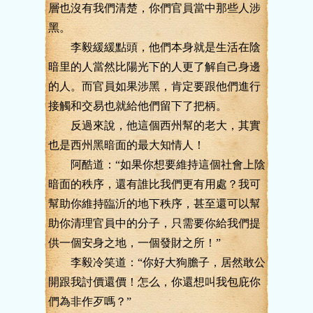
層也沒有我們清楚，你們官員當中那些人涉
黑。
李毅緩緩點頭，他們本身就是生活在陰
暗里的人當然比陽光下的人更了解自己身邊
的人。而官員如果涉黑，肯定要跟他們進行
接觸和交易也就給他們留下了把柄。
反過來說，他這個西州幫的老大，其實
也是西州黑暗面的最大知情人！
阿酷道：“如果你想要維持這個社會上陰
暗面的秩序，還有誰比我們更有用處？我可
幫助你維持臨沂的地下秩序，甚至還可以幫
助你清理官員中的分子，只需要你給我們提
供一個安身之地，一個發財之所！”
李毅冷笑道：“你好大狗膽子，居然敢公
開跟我討價還價！怎么，你還想叫我包庇你
們為非作歹嗎？”