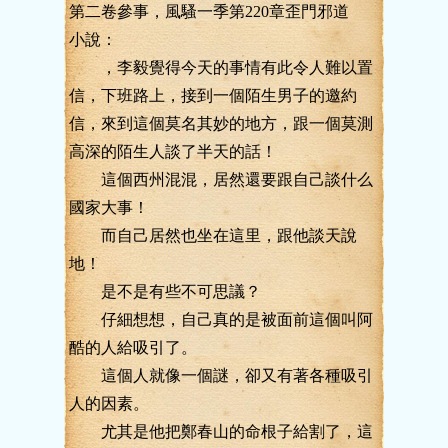
第二卷參事，風騷一季第220章歪門邪道
小說：
，李毅覺得今天的事情有此令人難以置
信，下班路上，接到一個陌生男子的邀約
信，來到這個莫名其妙的地方，跟一個莫測
高深的陌生人談了半天的話！
這個西州混混，居然還要跟自己談什么
國家大事！
而自己居然也坐在這里，跟他談天說
地！
是不是有些不可思議？
仔細想想，自己真的是被面前這個叫阿
酷的人給吸引了。
這個人就像一個謎，卻又有著各種吸引
人的因素。
尤其是他把鄭春山的命根子給割了，這