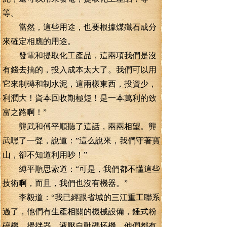
等。
當然，這些用途，也要根據煤殲石成分
來確定相應的用途。
發電和提取化工產品，這兩項我們是沒
有錢去搞的，投入成本太大了。我們可以用
它來制磚和制水泥，這兩樣東西，投資少，
利潤大！資本回收期極短！是一本萬利的致
富之路啊！”
龔武和傅平順聽了這話，兩兩相望。龔
武嘿了一聲，說道：”這么說來，我們守著寶
山，卻不知道利用吵！”
縛平順思索道：“可是，我們都不懂這些
技術啊，而且，我們也沒有機器。”
李毅道：“我已經跟省城的三江重工聯系
過了，他們有生產相關的機械設備，錘式粉
碎機，攪拌器，液壓自動碼坯機，他們都有