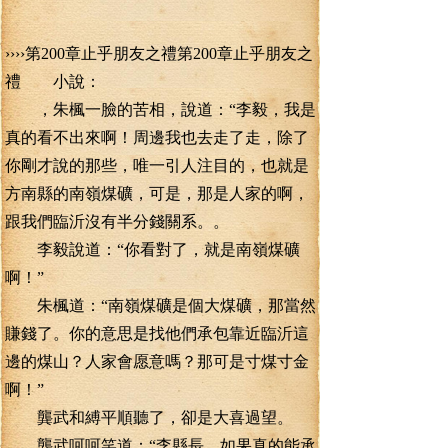
››››第200章止乎朋友之禮第200章止乎朋友之
禮 小說：
，朱楓一臉的苦相，說道：“李毅，我是
真的看不出來啊！周邊我也去走了走，除了
你剛才說的那些，唯一引人注目的，也就是
方南縣的南嶺煤礦，可是，那是人家的啊，
跟我們臨沂沒有半分錢關系。。
李毅說道：“你看對了，就是南嶺煤礦
啊！”
朱楓道：“南嶺煤礦是個大煤礦，那當然
賺錢了。你的意思是找他們承包靠近臨沂這
邊的煤山？人家會愿意嗎？那可是寸煤寸金
啊！”
龔武和縛平順聽了，卻是大喜過望。
龔武呵呵笑道：“李縣長，如果真的能承