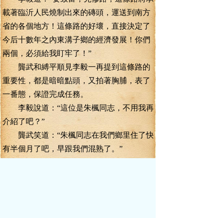
載著臨沂人民燒制出來的磚頭，運送到南方
省的各個地方！這條路的好壞，直接決定了
今后十數年之內東溝子鄉的經濟發展！你們
兩個，必須給我盯牢了！”
龔武和縛平順見李毅一再提到這條路的
重要性，都是暗暗點頭，又拍著胸脯，表了
一番態，保證完成任務。
李毅說道：“這位是朱楓同志，不用我再
介紹了吧？”
龔武笑道：“朱楓同志在我們鄉里住了快
有半個月了吧，早跟我們混熟了。”
李毅道：“我會成立一個鄉鎮企業改制領
導小組，朱楓同志將成為這個小組的聯絡
人，代表我本人，處理相關事宜。你們有什
么事情，多跟他商量。”
龔武呵呵笑道：“好的，朱楓同志，日后