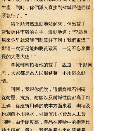
生產，到時，你們派人直接到省城跟他們聯
系就行了。”
縛平順忽然激動地站起來，伸出雙手，
緊緊握住李毅的右手，激動地道：“李縣長，
原來你早就幫我們劃算好了啊！我們東溝子
鄉這一次要是能夠脫貧致富，一定不忘李縣
長的大恩大德！”
李毅輕輕拍著他的雙手，說道：“平順同
志，大家都是為人民服務嘛，不用這么動
情。
呵呵，我跟你們說，這個煤殲石制磚，
從耐壓、抗折、耐酸以及耐堿性能都高于粘
土磚；從建筑用磚的成本方面來看，砌墻及
粉刷前不用澆水，可節省用水費及人工費，
同時，由于硬度高，產品在運輸中的損耗比
粘土磚低。所以，我們生產出來的這種產