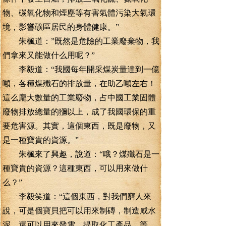
物、碳氧化物和煙塵等有害氣體污染大氣環
境，影響礦區居民的身體健康。”
朱楓道：”既然是危險的工業廢棄物，我
們拿來又能做什么用呢？”
李毅道：“我國每年開采煤炭量達到一億
噸，各種煤殲石的排放量，在助乙噸左右！
這么龐大數量的工業廢物，占中國工業固體
廢物排放總量的獼以上，成了我國環保的重
要危害源。其實，這個東西，既是廢物，又
是一種寶貴的資源。”
朱楓來了興趣，說道：“哦？煤殲石是一
種寶貴的資源？這種東西，可以用來做什
么？”
李毅笑道：“這個東西，對我們窮人來
說，可是個寶貝把可以用來制磚，制造咸水
泥，還可以用來發電，提取化工產品，等