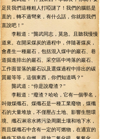
足艮我們這種粗人打啞謎了！我們的腦筋是
直的，轉不過彎來，有什么話，你就跟我們
直說吧！”
李毅道：“龔武同志，莫急。且聽我慢慢
道來。在開采煤炭的過程中，伴隨著煤炭，
會產生一種巖石，包括混入煤中的巖石、巷
道掘進排出的巖石、采空區中垮落的巖石、
工作面冒落的巖石以及選煤過程中排出的碳
質巖等等，這個東西，你們知道嗎？”
龔武道：“你是說廢渣？”
李毅道：“廢渣？哈哈，它有一個學名，
叫做煤殲石。煤殲石是一種工業廢物，煤殲
石的大量堆放，不僅壓占土地、影響生態環
境、殲石淋溶水將污染周圍土壤和地下水，
而且煤殲石中含有一定的可燃物，在適宜的
條件下發生自燃，排放二氧化硫、氮氧化