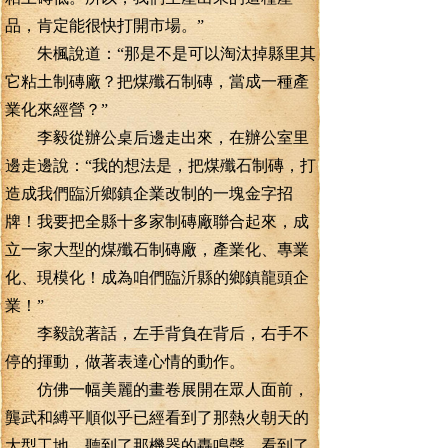
品，肯定能很快打開市場。”
朱楓說道：“那是不是可以淘汰掉縣里其
它粘土制磚廠？把煤殲石制磚，當成一種產
業化來經營？”
李毅從辦公桌后邊走出來，在辦公室里
邊走邊說：“我的想法是，把煤殲石制磚，打
造成我們臨沂鄉鎮企業改制的一塊金字招
牌！我要把全縣十多家制磚廠聯合起來，成
立一家大型的煤殲石制磚廠，產業化、專業
化、現模化！成為咱們臨沂縣的鄉鎮龍頭企
業！”
李毅說著話，左手背負在背后，右手不
停的揮動，做著表達心情的動作。
仿佛一幅美麗的畫卷展開在眾人面前，
龔武和縛平順似乎已經看到了那熱火朝天的
大型工地，聽到了那機器的轟鳴聲，看到了