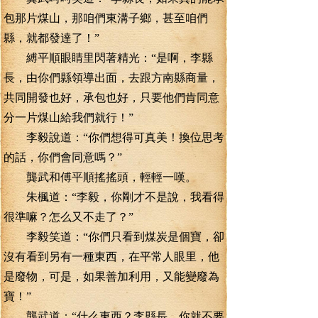
包那片煤山，那咱們東溝子鄉，甚至咱們
縣，就都發達了！”
縛平順眼睛里閃著精光：“是啊，李縣
長，由你們縣領導出面，去跟方南縣商量，
共同開發也好，承包也好，只要他們肯同意
分一片煤山給我們就行！”
李毅說道：“你們想得可真美！換位思考
的話，你們會同意嗎？”
龔武和傅平順搖搖頭，輕輕一嘆。
朱楓道：“李毅，你剛才不是說，我看得
很準嘛？怎么又不走了？”
李毅笑道：“你們只看到煤炭是個寶，卻
沒有看到另有一種東西，在平常人眼里，他
是廢物，可是，如果善加利用，又能變廢為
寶！”
龔武道：“什么東西？李縣長，你就不要