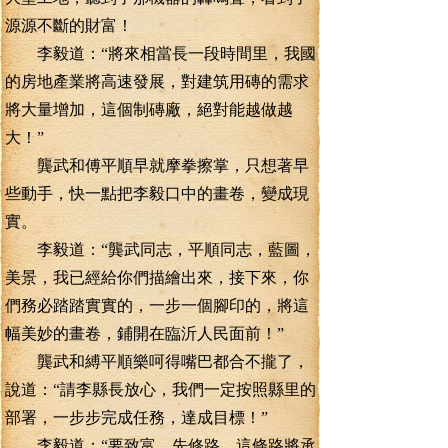
源源不斷的財富！
李毅道：“將來相當長一段時間里，我國
的房地產業將高速發展，對建筑用磚的需求
將大量增加，這個制磚廠，絕對能越做越
大！”
龔武和傅平順早就摩拳擦掌，只想著早
些動手，快一點把李毅口中的畫卷，變成現
實。
李毅道：“龔武同志，平順同志，藍圖，
美景，我已經給你們描繪出來，接下來，你
們務必踏踏實實的，一步一個腳印的，將這
幅美妙的畫卷，鋪開在臨沂人民面前！”
龔武和縛平順樂呵得嘴巴都合不攏了，
說道：“請李縣長放心，我們一定按照縣里的
部署，一步步完成任務，達成目標！”
李毅道：“要致富，先修路，這條路將承