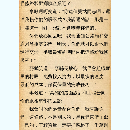
們修路和辦鄉鎮企業吧？”
李毅呵呵笑道：“你這個龔武同志啊，還
怕我賴你們的賬不成？我說過的話，那是一
口唾沫一口釘，絕對不會糊弄你們的。
你們放心回去吧，我會通知公路局和交
通局等相關部門，明天，你們就可以跟他們
進行交涉，爭取最短的時間內把道路給我修
起來！”
龔武笑道：“李縣長放心，我們會組織鄉
里的村民，免費投入勞力，以最快的速度，
最低的成本，保質保量的完成任務！”
李毅道：“具體的路面設計和工程合同，
你們跟相關部門去談1
我會叫他們盡量配合你們。我告訴你
們，這條路，不是別人的，是你們東溝子鄉
自己的，工程質量一定要抓嚴格了！千萬別