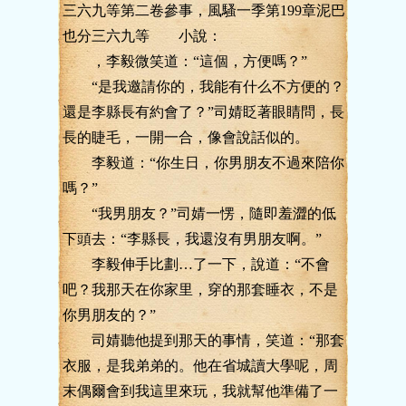
三六九等第二卷參事，風騷一季第199章泥巴
也分三六九等 小說：
，李毅微笑道：“這個，方便嗎？”
“是我邀請你的，我能有什么不方便的？
還是李縣長有約會了？”司婧眨著眼睛問，長
長的睫毛，一開一合，像會說話似的。
李毅道：“你生日，你男朋友不過來陪你
嗎？”
“我男朋友？”司婧一愣，隨即羞澀的低
下頭去：“李縣長，我還沒有男朋友啊。”
李毅伸手比劃…了一下，說道：“不會
吧？我那天在你家里，穿的那套睡衣，不是
你男朋友的？”
司婧聽他提到那天的事情，笑道：“那套
衣服，是我弟弟的。他在省城讀大學呢，周
末偶爾會到我這里來玩，我就幫他準備了一