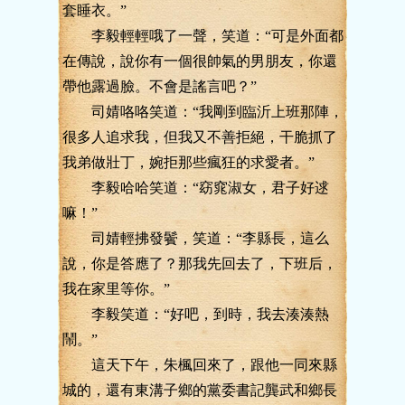
套睡衣。”
李毅輕輕哦了一聲，笑道：“可是外面都
在傳說，說你有一個很帥氣的男朋友，你還
帶他露過臉。不會是謠言吧？”
司婧咯咯笑道：“我剛到臨沂上班那陣，
很多人追求我，但我又不善拒絕，干脆抓了
我弟做壯丁，婉拒那些瘋狂的求愛者。”
李毅哈哈笑道：“窈窕淑女，君子好逑
嘛！”
司婧輕拂發鬢，笑道：“李縣長，這么
說，你是答應了？那我先回去了，下班后，
我在家里等你。”
李毅笑道：“好吧，到時，我去湊湊熱
鬧。”
這天下午，朱楓回來了，跟他一同來縣
城的，還有東溝子鄉的黨委書記龔武和鄉長