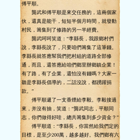
傅平順。
龔武和傅平順是來交任務的，這兩個家
伙，還真是能干，短短半個月時間，就發動
村民，籌集到了修路的另一半經費。
龔武呵呵笑道：“李縣長，我跟鄉村們
說，李縣長說了，只要咱們籌集了這筆錢。
李縣長就答應幫我們把村組的道路全部修
通，而且，還答應給咱們鄉里辦鄉鎮企業！
有了路，有了企業，還怕沒有錢嗎？大家一
聽是李縣長倡導的，二話沒說，都踴躍捐
款。”
傅平順遞了一支香煙給李毅。李毅接過
來，并沒有抽，笑道：“龔武同志，平順同
志，你們做得好哇，總共籌集到多少資金？”
傅平順道：“李縣長，你當然給我們定的
目標，是至少200萬，越多越好。我們鄉有六