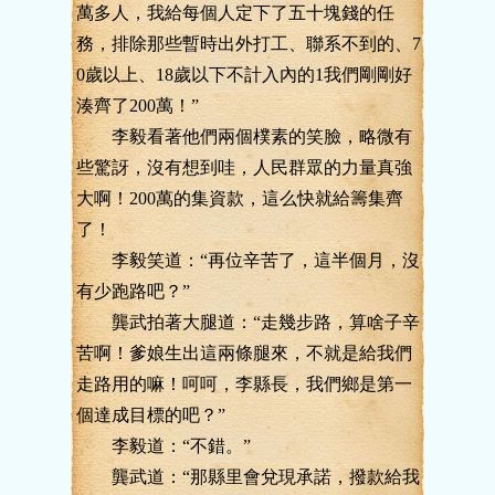
萬多人，我給每個人定下了五十塊錢的任
務，排除那些暫時出外打工、聯系不到的、7
0歲以上、18歲以下不計入內的1我們剛剛好
湊齊了200萬！”
李毅看著他們兩個樸素的笑臉，略微有
些驚訝，沒有想到哇，人民群眾的力量真強
大啊！200萬的集資款，這么快就給籌集齊
了！
李毅笑道：“再位辛苦了，這半個月，沒
有少跑路吧？”
龔武拍著大腿道：“走幾步路，算啥子辛
苦啊！爹娘生出這兩條腿來，不就是給我們
走路用的嘛！呵呵，李縣長，我們鄉是第一
個達成目標的吧？”
李毅道：“不錯。”
龔武道：“那縣里會兌現承諾，撥款給我