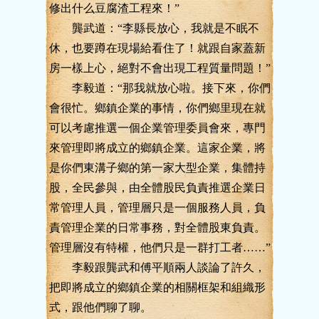
修出什么豆腐渣工程來！”
龔武道：“李縣長放心，我就是不眠不
休，也要蹲在現場給看住了！就跟自家蓋新
房一樣上心，絕對不會出現工程質量問題！”
李毅道：“那我就放心啦。接下來，你們
會很忙。鄉鎮企業的事情，你們鄉里現在就
可以考慮推選一個企業管理委員會來，專門
來管理即將成立的鄉鎮企業。這家企業，將
是你們東溝子鄉的第一家大型企業，集體持
股，全民參與，由全體股民負責推選企業日
常管理人員，管理層只是一個服務人員，負
責管理企業的日常事務，對全體股東負責。
管理層沒有特權，他們只是一群打工者……”
李毅跟龔武和傅平順兩人談論了許久，
把即將成立的鄉鎮企業的相關框架和組織形
式，跟他們聊了聊。