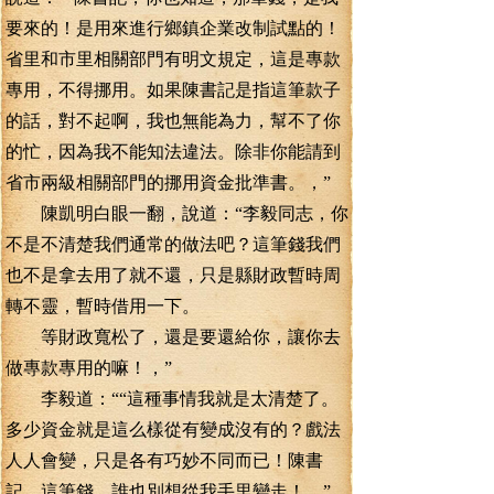
要來的！是用來進行鄉鎮企業改制試點的！
省里和市里相關部門有明文規定，這是專款
專用，不得挪用。如果陳書記是指這筆款子
的話，對不起啊，我也無能為力，幫不了你
的忙，因為我不能知法違法。除非你能請到
省市兩級相關部門的挪用資金批準書。，”
陳凱明白眼一翻，說道：“李毅同志，你
不是不清楚我們通常的做法吧？這筆錢我們
也不是拿去用了就不還，只是縣財政暫時周
轉不靈，暫時借用一下。
等財政寬松了，還是要還給你，讓你去
做專款專用的嘛！，”
李毅道：““這種事情我就是太清楚了。
多少資金就是這么樣從有變成沒有的？戲法
人人會變，只是各有巧妙不同而已！陳書
記，這筆錢，誰也別想從我手里變走！，”