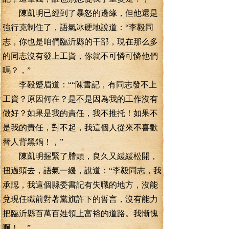
陳凱明已經到了暴怒的邊緣，但他還是
強行克制住了，語氣冰硬地說道：“李毅同
志，你也是咱們臨沂縣的干部，現在那么多
的同志沒有發上工資，你就不可憐可憐他們
嗎？，”
李毅蹙眉道：““陳書記，有同志發不上
工資？原因何在？是不是因為我的工作沒有
做好？如果是我的責任，我不推托！如果不
是我的責任，對不起，我這個人從來不喜歡
替人背黑鍋！，”
陳凱明握緊了謄頭，良久又緩緩松開，
扭過頭去，語氣一緩，說道：“李毅同志，我
承認，我這個縣委書記有失職的地方，沒能
兌現任職前對著黨旗許下的誓言，沒有能力
把臨沂縣百萬百姓領上富裕的道路。我慚愧
啊！，”