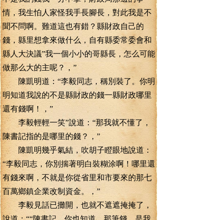
情，我生怕人家怪我手長腳長，對此我是不
聞不問啊。難道這也有錯？縣財政自己的
錢，縣里想拿來做什么，自有縣委常委會和
縣人大決議”我一個小小的哥縣長，怎么可能
做那么大的主呢？，”
陳凱明道：“李毅同志，稱別裝了。你明
明知道我說的不是縣財政的錢一縣財政哪里
還有錢啊！，”
李毅輕輕一笑”說道：“那我就不懂了，
陳書記指的是哪里的錢？，”
陳凱明幾乎氣結，吹胡子瞪眼地說道：
“李毅同志，你別揣著明白裝糊涂啊！哪里還
有錢來啊，不就是你從省里和市要來的那七
百萬鄉鎮企業改制資金。，”
李毅見話已攤開，也就不遮遮掩掩了，
說道：““陳書記，你也知道，那筆錢，是我