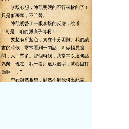
李毅心想，陳凱明硬的不行來軟的了！
只是低著頭，不吭聲。
陳凱明瞥了一眼李毅的反應，說道：
““可是，咱們縣底子薄啊！
要想有所起色，實在十分困難。我們讀
書的時候，常常看到一句話，叫做幅員遼
闊，人口眾多。那個時候，我常常以這句話
為榮，現在，我一看到這八個字，就心里打
顫啊！，”
李毅訝然相望，顯然不解他何出此言。
陳凱明嘆氣道：““人口眾多，也就意味
著嘴巴多，要用錢的地方也多啊！幅員遼
闊，也就是說我們這些當領導的，要管的地
方大你一天跑一個村，一個縣跑下來，腳也
斷了，年也過完了！還是一事無成。，”
李毅覺得好笑，心想還有這么歪解成語