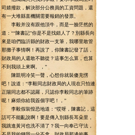
司婧撥款，解決部分公務員的工資問題，還
有一大堆縣直機關需要報銷的發票。
李毅并沒有跟他頂牛，而是一臉茫然的
道：““陳書記”你是不是找錯人了？別縣長向
來是咱們臨沂縣的財政一支筆，我哪里敢管
那攤子事情啊！再說了，你陳書記發了話，
財政局的人還敢不聽從？這事怎么算，也算
不到我頭上來啊。，”
陳凱明冷笑一聲，心想你就裝傻充愣
吧！說道：“李毅同志財政局的人現在只怕連
正陽同志都不認羅，只認你李毅同志的筆跡
呢！麻煩你給我簽個字吧！，”
李毅假裝惶恐地道：“哎呀，陳書記，這
話可不能亂說啊！要是傳入別縣長耳朵里，
我跳進黃河也洗不清了？我一向奉己守法，
不是我的錢我一分不拿，財政局那邊的事