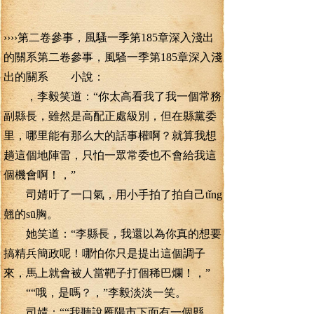
››››第二卷參事，風騷一季第185章深入淺出
的關系第二卷參事，風騷一季第185章深入淺
出的關系 小說：
，李毅笑道：“你太高看我了我一個常務
副縣長，雖然是高配正處級別，但在縣黨委
里，哪里能有那么大的話事權啊？就算我想
趟這個地陣雷，只怕一眾常委也不會給我這
個機會啊！，”
司婧吁了一口氣，用小手拍了拍自己tǐng
翹的sū胸。
她笑道：“李縣長，我還以為你真的想要
搞精兵簡政呢！哪怕你只是提出這個調子
來，馬上就會被人當靶子打個稀巴爛！，”
““哦，是嗎？，”李毅淡淡一笑。
司婧：““我聽說雁陽市下面有一個縣