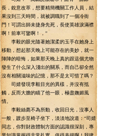
長，銳意改萃，想要精簡機關工作人員，結
果沒到三天時間，就被調職到了一個冷衙
門！可謂出師未捷身先死，長使英雄淚滿襟
啊！前車可鑒啊！，”
李毅的眼光隨著她潔柔的玉手在她身上
移動，想起那天晚上可能存在的美妙，就一
陣陣的暗悔，如果那天晚上真的跟這個尤物
發生了什么深入淺出的關系，而自己卻全然
沒有相關滋味的記憶，那不是太可惜了嗎？
司婧發現李毅目光的異樣，并沒有抵
觸，反而大膽的瞄了他一眼，極盡嫵媚風
情。
李毅絲薨不為所動，收回日光，沒事人
一般，踱步至椅子坐下，淡淡地說道：“司婧
同志，你對財政體制方面的認識很深刻，專
業知識掌握得非常扎實，值得表揚啊！我建