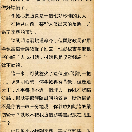
做好準備了。，”
李毅心想這真是一個七竅玲瓏的女人。
在權益面前，某些人做出來的反應，超
過了李毅的預計。
陳凱明連發幾道命令，但縣財政局都用
李毅當擋箭牌給攔了回去。他派秘書拿他批
字的條子去找司婧，司婧也是咬緊錢袋子”一
律不給錢。
這一來，可就惹火了這個臨沂縣的一把
手。陳凱明心想，你李毅再有背景，但走遍
天下，凡事都抬不過一個理去！你既在我臨
沂縣，那就要服我陳凱明的管束！財政局還
不是你的一畝三分地呢，你就敢如此這般嚴
防緊守？就敢不把我這個縣委書記放在眼里
了？
他風風火火找到李毅，要求李毅馬上叫