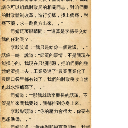
議你可以組織財政局的相關同志，對咱們縣
的財政體制改革，進行切脈，找出病癥，對
癥下藥，求一劑良方出來。，”
司婧眨著眼睛問：““這算是李縣長交給
我的任務嗎？，”
李毅笑道：“我只是給你一個建議。，”
話鋒一轉，說道：“節流的事情，不是我現在
能操心的。我現在只想開源，把咱們縣的整
體經濟提上去，工業發達了”農業產業化了，
農民口袋里都有錢了，我們的財政稅收自然
也就水漲船高了。，”
司婧道：““那我就聽李縣長的話羅。不
管是誰來問我要錢，我都推到你身上來。，”
李毅點頭道：“你的壓力會很大，你要有
思想準備。，”
司婧笑道：“從接到那幾百萬開始，我就