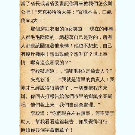
當了省長或者省委書記你再來教我們怎么辦
公吧！”夾克衫哈哈大笑：“官職不高，口氣
倒tǐng大！”
那個穿紅衣服的fù女笑道：“現在的年輕
人都毛毛躁躁的，總想著自己是對的，所有
人都應該圍繞著他來轉！他也不想想，自己
有幾斤幾兩！想出政績？想升官？世上事
情，哪有這么容易的？”
李毅皺眉道：，“請問哪位是負責人？”
夾克衫道：，“我就是這里的負責人！我
剛才已經說得很清楚了，一切要按程序來
辦。你回去打報告給你們市里的鄉鎮企業局
吧！他們報上來，我們自然會處理。”
李毅道：“你們現在左右無事，何不樂于
助人，幫我看看這篇報告，如果覺得可行，
麻煩你簽個字蓋個章子！