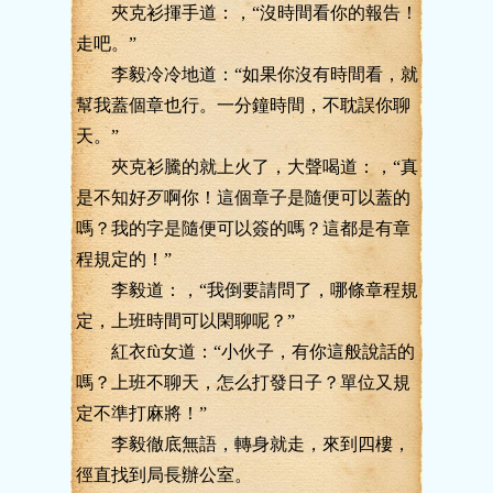
夾克衫揮手道：，“沒時間看你的報告！
走吧。”
李毅冷冷地道：“如果你沒有時間看，就
幫我蓋個章也行。一分鐘時間，不耽誤你聊
天。”
夾克衫騰的就上火了，大聲喝道：，“真
是不知好歹啊你！這個章子是隨便可以蓋的
嗎？我的字是隨便可以簽的嗎？這都是有章
程規定的！”
李毅道：，“我倒要請問了，哪條章程規
定，上班時間可以閑聊呢？”
紅衣fù女道：“小伙子，有你這般說話的
嗎？上班不聊天，怎么打發日子？單位又規
定不準打麻將！”
李毅徹底無語，轉身就走，來到四樓，
徑直找到局長辦公室。