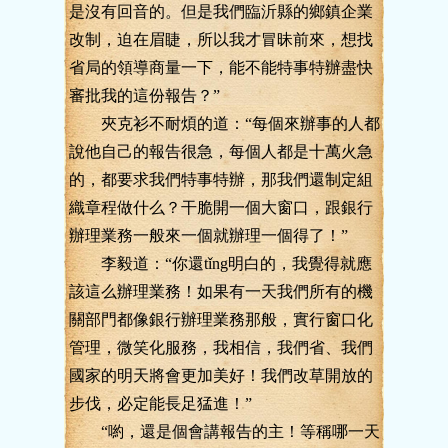
是沒有回音的。但是我們臨沂縣的鄉鎮企業
改制，迫在眉睫，所以我才冒昧前來，想找
省局的領導商量一下，能不能特事特辦盡快
審批我的這份報告？”
夾克衫不耐煩的道：“每個來辦事的人都
說他自己的報告很急，每個人都是十萬火急
的，都要求我們特事特辦，那我們還制定組
織章程做什么？干脆開一個大窗口，跟銀行
辦理業務一般來一個就辦理一個得了！”
李毅道：“你還tǐng明白的，我覺得就應
該這么辦理業務！如果有一天我們所有的機
關部門都像銀行辦理業務那般，實行窗口化
管理，微笑化服務，我相信，我們省、我們
國家的明天將會更加美好！我們改草開放的
步伐，必定能長足猛進！”
“喲，還是個會講報告的主！等稱哪一天