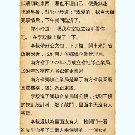
低著頭吃東西，理也不理自己，便覺無趣，
吃過早餐，對郭小玲道：“親愛的，我今天辦
完事情后，下午就回臨沂了。”
郭小玲道：“嗯我有空就去臨沂看你
吧。”在李毅臉上親了一下。
李毅帶好公文包，下了樓，開車來到省
政府附近，找到南方省鄉鎮企業管理局。
南方省于1972年3月成立省社隊企業局。
1984年改稱南方省鄉鎮企業局。
南方省鄉鎮企業局是屬于南方省農業廳
直屬機構，級別為正處級。
李毅進了鄉鎮企業局辦公樓，找到三樓
的規劃統計科，敲了敲門，里面半天沒有人
答應。
李毅還以為里面沒有人，推開門一看，
卻見里面坐了三個人兩個男的，一個女的，