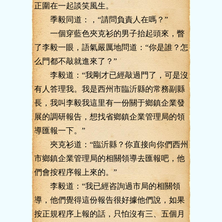
正圍在一起談笑風生。
季毅同道：，“請問負責人在嗎？”
一個穿藍色夾克衫的男子抬起頭來，瞥
了李毅一眼，語氣嚴厲地問道：“你是誰？怎
么門都不敲就進來了？”
李毅道：“我剛才已經敲過門了，可是沒
有人答理我。我是西州市臨沂縣的常務副縣
長，我叫李毅我這里有一份關于鄉鎮企業發
展的調研報告，想找省鄉鎮企業管理局的領
導匯報一下。”
夾克衫道：“臨沂縣？你直接向你們西州
市鄉鎮企業管理局的相關領導去匯報吧，他
們會按程序報上來的。”
李毅道：“我已經咨詢過市局的相關領
導，他們覺得這份報告很好據他們說，如果
按正規程序上報的話，只怕沒有三、五個月