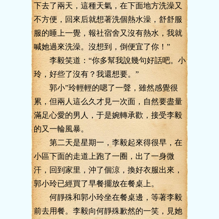
下去了兩天，這種天氣，在下面地方洗澡又
不方便，回來后就想著洗個熱水澡，舒舒服
服的睡上一覺，報社宿舍又沒有熱水，我就
喊她過來洗澡。沒想到，倒便宜了你！”
李毅笑道：“你多幫我說幾句好話吧。小
玲，好些了沒有？我還想要。”
郭小”玲輕輕的嗯了一聲，雖然感覺很
累，但兩人這么久才見一次面，自然要盡量
滿足心愛的男人，于是婉轉承歡，接受李毅
的又一輪風暴。
第二天是星期一，李毅起來得很早，在
小區下面的走道上跑了一圈，出了一身微
汗，回到家里，沖了個涼，換好衣服出來，
郭小玲已經買了早餐擺放在餐桌上。
何靜殊和郭小玲坐在餐桌邊，等著李毅
前去用餐。李毅向何靜殊歉然的一笑，見她