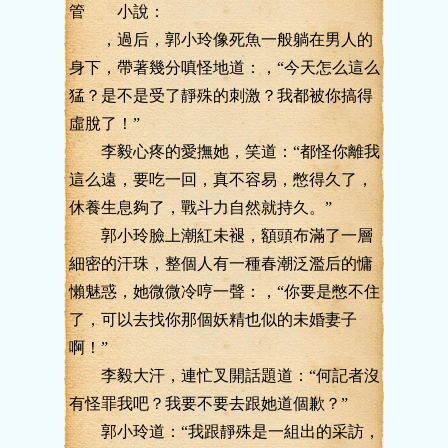
管 小說：
，過后，郭小玲像死魚一般躺在男人的
身下，帶著幾分嗔怪地道：，“今天怎么這么
猛？是不是受了靜殊的刺激？我都被你搞得
虛脫了！”
李毅心疼的愛撫她，笑道：“都怪你離我
這么遠，要吃一回，真不容易，憋得久了，
休養生息夠了，戰斗力自然就持久。”
郭小玲臉上潮紅未褪，額頭布滿了一層
細密的汗珠，整個人有一種春潮泛濫后的慵
懶魅惑，她微微冷哼一聲：，“你要是憋不住
了，可以去找你那個妖精也似的未婚妻子
啊！”
李毅大汗，連忙叉開話題道：“何記者沒
有怪罪我吧？我要不要去跟她道個歉？”
郭小玲道：“我跟靜殊是一組出的采訪，