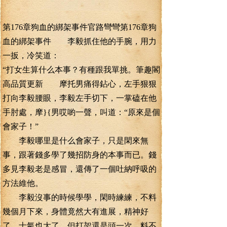
第176章狗血的綁架事件官路彎彎第176章狗
血的綁架事件 李毅抓住他的手腕，用力
一扳，冷笑道：
“打女生算什么本事？有種跟我單挑。筆趣閣
高品質更新 摩托男痛得鉆心，左手狠狠
打向李毅腰眼，李毅左手切下，一掌磕在他
手肘處，摩}{男哎喲一聲，叫道：“原來是個
會家子！”
李毅哪里是什么會家子，只是閑來無
事，跟著錢多學了幾招防身的本事而已。錢
多見李毅老是感冒，還傳了一個吐納呼吸的
方法維他。
李毅沒事的時候學學，閑時練練，不料
幾個月下來，身體竟然大有進展，精神好
了，士氣也大了，但打架還是頭一次，料不