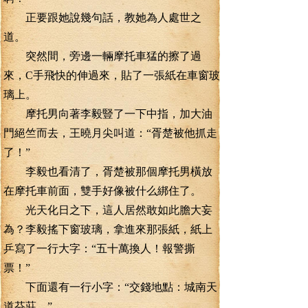
正要跟她說幾句話，教她為人處世之
道。
突然間，旁邊一輛摩托車猛的擦了過
來，C手飛快的伸過來，貼了一張紙在車窗玻
璃上。
摩托男向著李毅豎了一下中指，加大油
門絕竺而去，王曉月尖叫道：“胥楚被他抓走
了！”
李毅也看清了，胥楚被那個摩托男橫放
在摩托車前面，雙手好像被什么綁住了。
光天化日之下，這人居然敢如此膽大妄
為？李毅搖下窗玻璃，拿進來那張紙，紙上
乒寫了一行大字：“五十萬換人！報警撕
票！”
下面還有一行小字：“交錢地點：城南天
道芬莊。”