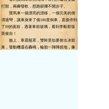
打顫，兩腳發軟，想跑卻挪不開步子。
寶馬車一個漂亮的漂移，一個完美的側
渭過彎，讓車身來了個180度倒車，直接停到
了fff的面前，透著車前玻璃，看到李毅那張
英俊自！
臉上，寒霜籠罩，雙眸里似要射出冰箭
來，發動機還在轟鳴，輪胎一陣陣抓地，像
咆哮著眺雄獅，正欲擇人而噬。
摩托男渾身一顫，緩緩舉起右手，指著
李毅嘶聲叫道：“有本事撞死我啊！來Ⅱ阿！
撞不死我，我早晚有一天叫你生不如死！我
告ifi你，我記住你這張臭臉了！你化成灰，
我也認得你！”
李毅熄火下車，拿起手機，拔打了一個
電話，這才下車，用手指著摩托男的臉道：
“傷知不知道，五十萬可以殺你多少次嗎？”