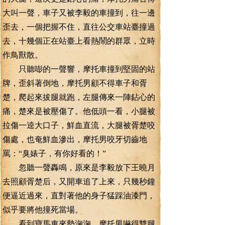
大叫一聲，車子又被李毅的車撞到，往一邊
歪去，一個把握不住，直往公交車站臺撞過
去，十幾個正在站臺上看熱鬧的群眾，立時
作鳥獸散。
只聽嘭的一聲響，摩托車撞到堅固的站
牌，歪斜著倒地，摩托男顧不得車子和胥
楚，爬起來拔腿就跑，左腿傳來一陣鉆心的
痛，楚來是被壓傷了。他低頭一看，小腿被
拉傷一逵大口子，鮮血直流，大腿被胥楚咬
傷處，也奄鮮血滲出，摩托男咬牙切齒地
罵：“臭婊子，有你好看的！”
忽聽一聲轟鳴，原來是李毅放下王曉月
去照顧胥楚后，又開車追了上來，只幾秒鐘
便逼近過來，直對著他的身子猛踩油漆門，
似乎要將他撞死當場。
看到寶馬車來勢洶洶，摩托男嚇得雙腿