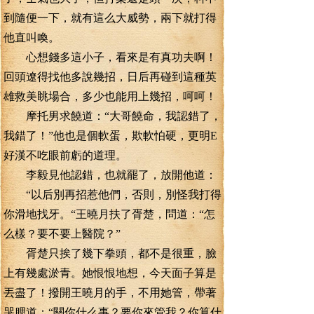
到隨便一下，就有這么大威勢，兩下就打得
他直叫喚。
心想錢多這小子，看來是有真功夫啊！
回頭遼得找他多說幾招，日后再碰到這種英
雄救美眺場合，多少也能用上幾招，呵呵！
摩托男求饒道：“大哥饒命，我認錯了，
我錯了！”他也是個軟蛋，欺軟怕硬，更明E
好漢不吃眼前虧的道理。
李毅見他認錯，也就罷了，放開他道：
“以后別再招惹他們，否則，別怪我打得
你滑地找牙。“王曉月扶了胥楚，問道：“怎
么樣？要不要上醫院？”
胥楚只挨了幾下拳頭，都不是很重，臉
上有幾處淤青。她恨恨地想，今天面子算是
丟盡了！撥開王曉月的手，不用她管，帶著
哭腮道：“關你什么事？要你來管我？你算什