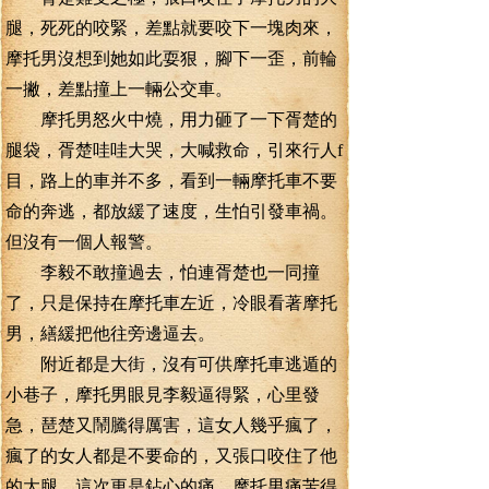
腿，死死的咬緊，差點就要咬下一塊肉來，
摩托男沒想到她如此耍狠，腳下一歪，前輪
一撇，差點撞上一輛公交車。
摩托男怒火中燒，用力砸了一下胥楚的
腿袋，胥楚哇哇大哭，大喊救命，引來行人f
目，路上的車并不多，看到一輛摩托車不要
命的奔逃，都放緩了速度，生怕引發車禍。
但沒有一個人報警。
李毅不敢撞過去，怕連胥楚也一同撞
了，只是保持在摩托車左近，冷眼看著摩托
男，繕緩把他往旁邊逼去。
附近都是大街，沒有可供摩托車逃遁的
小巷子，摩托男眼見李毅逼得緊，心里發
急，琶楚又鬧騰得厲害，這女人幾乎瘋了，
瘋了的女人都是不要命的，又張口咬住了他
的大腿，這次更是鉆心的痛，摩托男痛苦得