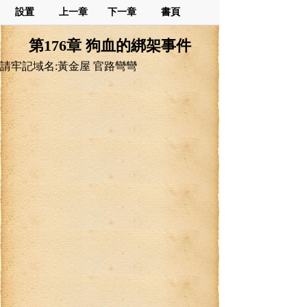
設置
上一章
下一章
書頁
第176章 狗血的綁架事件
請牢記域名:黃金屋 官路彎彎