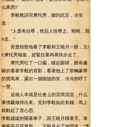
么東西)”
李毅教訓完摩托男，聽到此言，冷笑
道：
“人貴有自尊，然后人恒尊之。曉曉，我
fr走。”
胥楚怨恨地看了李毅和王曉月一眼，又f
E摩托男報復，趕緊拉著冉苒快步走了。
摩托男吐了一口瘺，瞇起眼睛，饒有趣
哧的看著李毅的背影，看著他上了那輛豪華
的寶馬車，露出一個陰險的笑，冷冷的哼了
一聲。
這個人本就是社會上的流氓混混，什么
事情瓤做得出來。見到李毅如此有錢，馬上
就動起了歪心思。
李毅緩緩的開著車子，跟王曉月聊著天。筆
趣閣高品質更新 王曉月忐忑地問道：”李