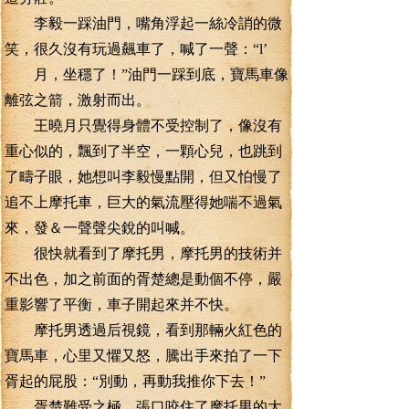
李毅一踩油門，嘴角浮起一絲冷誚的微
笑，很久沒有玩過飆車了，喊了一聲：“l’
月，坐穩了！”油門一踩到底，寶馬車像
離弦之箭，激射而出。
王曉月只覺得身體不受控制了，像沒有
重心似的，飄到了半空，一顆心兒，也跳到
了疇子眼，她想叫李毅慢點開，但又怕慢了
追不上摩托車，巨大的氣流壓得她喘不過氣
來，發＆一聲聲尖銳的叫喊。
很快就看到了摩托男，摩托男的技術并
不出色，加之前面的胥楚總是動個不停，嚴
重影響了平衡，車子開起來并不快。
摩托男透過后視鏡，看到那輛火紅色的
寶馬車，心里又懼又怒，騰出手來拍了一下
胥起的屁股：“別動，再動我推你下去！”
胥楚難受之極，張口咬住了摩托男的大