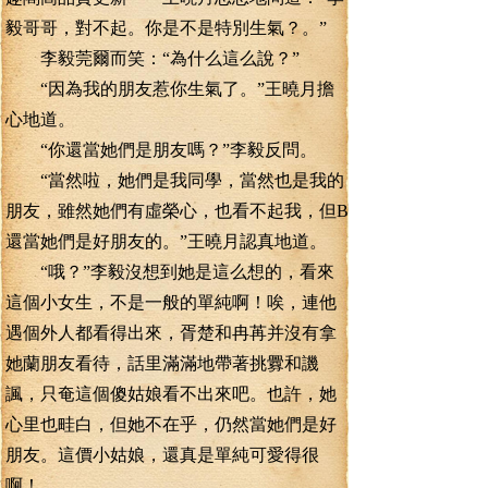
毅哥哥，對不起。你是不是特別生氣？。”
李毅莞爾而笑：“為什么這么說？”
“因為我的朋友惹你生氣了。”王曉月擔
心地道。
“你還當她們是朋友嗎？”李毅反問。
“當然啦，她們是我同學，當然也是我的
朋友，雖然她們有虛榮心，也看不起我，但B
還當她們是好朋友的。”王曉月認真地道。
“哦？”李毅沒想到她是這么想的，看來
這個小女生，不是一般的單純啊！唉，連他
遇個外人都看得出來，胥楚和冉苒并沒有拿
她蘭朋友看待，話里滿滿地帶著挑釁和譏
諷，只奄這個傻姑娘看不出來吧。也許，她
心里也畦白，但她不在乎，仍然當她們是好
朋友。這價小姑娘，還真是單純可愛得很
啊！