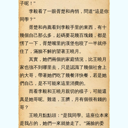
子呢！”
李毅看了一眼胥楚和冉悄，問道“這是你
同學？”
胥楚和冉薦看到李毅手里的東西，有十
幾個自己那么多，起碼要花幾百塊錢，都是
愣了一下，胥楚嘴里的漢堡包咬了一半就停
住了，滿臉不解的望著王曉月。
其實，她們兩個的家庭情況，比王曉月
家也強不到哪里去，只是認識了幾個社會上
的大哥，帶著她們吃了幾餐洋快餐，若是她
們自己，是不可能來這里消費的。
而看李毅和王曉月親切的樣子，可能還
真是她哥呢。難道，王臍，月有個很有錢的
哥？
王曉月點點頭：“是我同學。這座位本來
是我占的，她們一來就搶走了。”滿臉的委