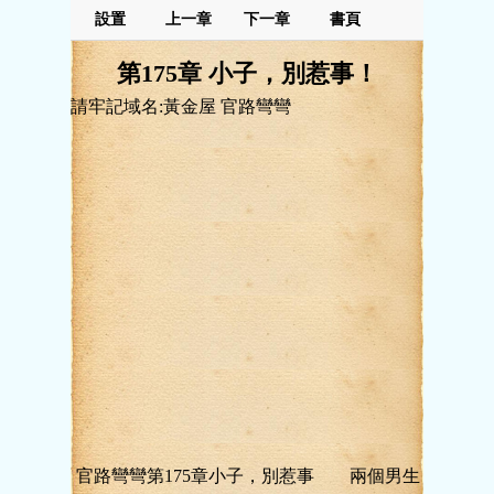
設置
上一章
下一章
書頁
第175章 小子，別惹事！
請牢記域名:黃金屋 官路彎彎
官路彎彎第175章小子，別惹事 兩個男生