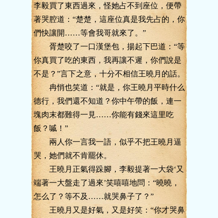
李毅買了東西過來，怪她占不到座位，便帶
著哭腔道：“楚楚，這座位真是我先占的，你
們快讓開……等會我哥就來了。”
胥楚咬了一口漢堡包，揚起下巴道：“等
你真買了吃的東西，我再讓不遲，你們說是
不是？”言下之意，十分不相信王曉月的話。
冉悄也笑道：“就是，你王曉月平時什么
德行，我們還不知道？你中午帶的飯，連一
塊肉末都難得一見……你能有錢來這里吃
飯？嘁！”
兩人你一言我一語，似乎不把王曉月逼
哭，她們就不肯罷休。
王曉月正氣得跺腳，李毅提著一大袋‘又
端著一大盤走了過來’笑嘻嘻地問：“曉曉，
怎么了？等不及……就哭鼻子了？”
王曉月又是好氣，又是好笑：“你才哭鼻