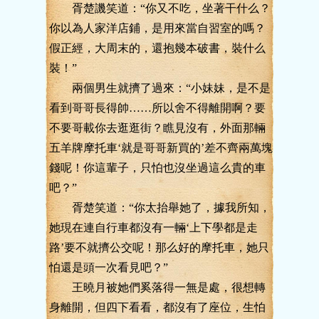
胥楚譏笑道：“你又不吃，坐著干什么？
你以為人家洋店鋪，是用來當自習室的嗎？
假正經，大周末的，還抱幾本破書，裝什么
裝！”
兩個男生就擠了過來：“小妹妹，是不是
看到哥哥長得帥……所以舍不得離開啊？要
不要哥載你去逛逛街？瞧見沒有，外面那輛
五羊牌摩托車‘就是哥哥新買的’差不齊兩萬塊
錢呢！你這輩子，只怕也沒坐過這么貴的車
吧？”
胥楚笑道：“你太抬舉她了，據我所知，
她現在連自行車都沒有一輛‘上下學都是走
路’要不就擠公交呢！那么好的摩托車，她只
怕還是頭一次看見吧？”
王曉月被她們奚落得一無是處，很想轉
身離開，但四下看看，都沒有了座位，生怕