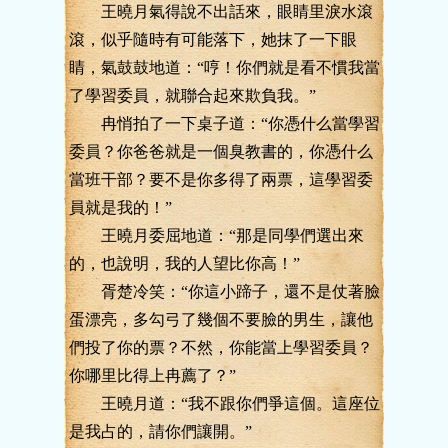
王曉月氣得說不出話來，眼睛里淚水滾
滾，似乎隨時有可能落下，她抹了一下眼
睛，氣鼓鼓地道：“哼！你們就是看不慣我當
了學習委員，就聯合起來欺負我。”
冉悄拍了一下桌子道：“你憑什么當學習
委員？你爸爸就是一個臭教書的，你憑什么
當班干部？要不是你多得了兩票，這學習委
員就是我的！”
王曉月委屈地道：“那是同學們選出來
的，也說明，我的人望比你高！”
胥楚冷笑：“你這小蹄子，還不是仗著臉
蛋漂亮，多勾弓了幾個不要臉的男生，讓他
們投了你的票？不然，你能當上學習委員？
你哪里比得上冉薦了？”
王曉月道：“我不跟你們爭這個。這座位
是我占的，請你們讓開。”