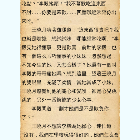
吃點？”李毅搖頭！“我不幕歡吃這東西……
不討……你要是幕歡……四黯哦經常陪你出
來吃。”
王曉月啃著雞腿道：“這東西很貴吧？我
也就是嘴饞，想試試味，哪能經常吃啊。”李
毅見她很懂事，更是歡喜，前世的李毅，也
有一個這么乖巧懂事的小妹妹，忽然想起，
不知今生的她，又怎么樣了？她還有一個叫
李毅的哥哥痛她嗎？想到這里，望著王曉月
的雙眼里，充滿了柔情，當她當成了小妹。
王曉月感覺到他的關心和愛護，卻是心兒跳
跳的，另外一番旖施的少女心事。
李毅問道：“劃才她們是不是欺負你
了？”
王曉月不想讓李毅為她操心，連忙道：
“沒有，我們在學校玩得很好的，她們怎么會