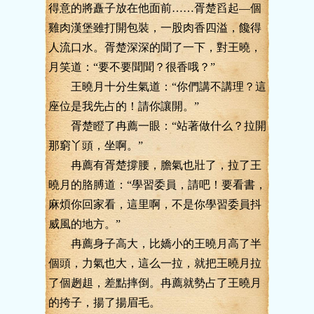
得意的將矗子放在他面前……胥楚舀起—個
雞肉漢堡雖打開包裝，一股肉香四溢，饞得
人流口水。胥楚深深的聞了一下，對王曉，
月笑道：“要不要聞聞？很香哦？”
王曉月十分生氣道：“你們講不講理？這
座位是我先占的！請你讓開。”
胥楚瞪了冉薦一眼：“站著做什么？拉開
那窮丫頭，坐啊。”
冉薦有胥楚撐腰，膽氣也壯了，拉了王
曉月的胳膊道：“學習委員，請吧！要看書，
麻煩你回家看，這里啊，不是你學習委員抖
威風的地方。”
冉薦身子高大，比嬌小的王曉月高了半
個頭，力氣也大，這么一拉，就把王曉月拉
了個趔趄，差點摔倒。冉薦就勢占了王曉月
的挎子，揚了揚眉毛。