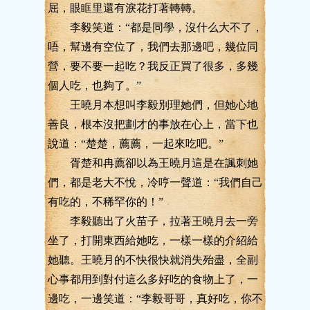
屈，眼眶里還有淚花打著轉轉。
李毅笑道：“都是同學，沒什么大不了，
唔，幫邊有空位了，我們去那邊吧，幾位同
營，要不要一起吃？我反正買了很多，多幾
個人吃，也夠了。”
王曉月本想叫李毅別理她們，但她心地
善良，根本沒把劃才的事放在心上，當下也
說道：“楚楚，薦薦，一起來吃吧。”
胥楚和冉薦卻以為王曉月這是在諷刺她
們，都是老大不悅，冷哼一聲道：“我們自己
有吃的，不稀罕你的！”
李毅聽出了火苗子，拉著王曉月去一旁
坐了，打開東西給她吃，一樣一樣的介紹給
她聽。王曉月的不快很快就消失殆盡，全副
心事都用到對付這么多好吃的食物上了，一
邊吃，一邊笑道：“李毅哥哥，真好吃，你不