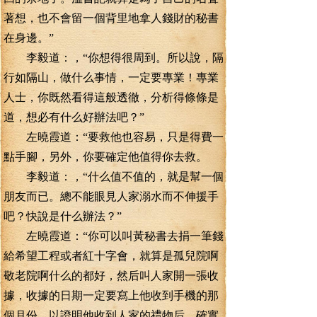
著想，也不會留一個背里地拿人錢財的秘書
在身邊。”
李毅道：，“你想得很周到。所以說，隔
行如隔山，做什么事情，一定要專業！專業
人士，你既然看得這般透徹，分析得條條是
道，想必有什么好辦法吧？”
左曉霞道：“要救他也容易，只是得費一
點手腳，另外，你要確定他值得你去救。
李毅道：，“什么值不值的，就是幫一個
朋友而已。總不能眼見人家溺水而不伸援手
吧？快說是什么辦法？”
左曉霞道：“你可以叫黃秘書去捐一筆錢
給希望工程或者紅十字會，就算是孤兒院啊
敬老院啊什么的都好，然后叫人家開一張收
據，收據的日期一定要寫上他收到手機的那
個月份，以證明他收到人家的禮物后，確實