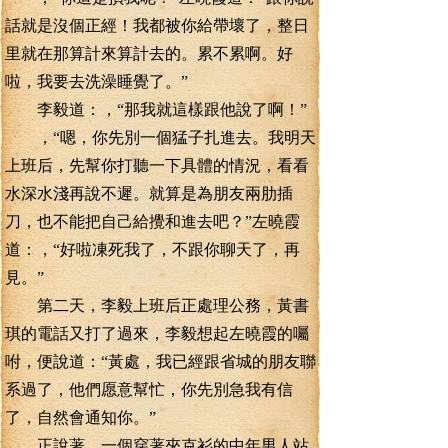
話就是沒個正經！我都被你給帶壞了，整日
里就在那算計來算計去的。累不累啊。好
啦，我要去洗澡睡覺了。”
李毅道：，“那我就這樣跟他說了啊！”
，“嗯，你先別一個猛子扎進去。我明天
上班后，先幫你打聽一下具體的情況，看看
水深水淺再說不遲。就算是為朋友兩肋插
刀，也不能把自己給攪和進去吧？”左曉霞
道：，“好啦凍死我了，不跟你聊天了，再
見。”
第二天，李毅上班后正處理公務，黃書
琪的電話又打了過來，李毅想起左曉霞的囑
咐，便說道：“黃處，我已經跟省城的朋友聯
系過了，他們愿意幫忙，你先別急我有信
了，自然會通知你。”
正說著，一個穿著夾克衫的中年男人站