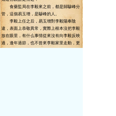
食藥監局在李毅來之前，都是歸驂峰分
管，這個易玉增，是驂峰的人。
李毅上任之后，易玉增對李毅陽奉陰
違，表面上恭敬異常，實際上根本沒把李毅
放在眼里，有什么事情從來沒有向李毅反映
過，逢年過節，也不曾來李毅家里走動，更
不曾送過禮品。
領導都是這樣的，你來送了禮，他不一
定收，也不一定記得你，但是你如果不來
送，領導就會把你記在心里了！
食藥監局在縣里還算是一個油水衙門，
各大醫院、藥店和食品行業都要看他們臉色
吃飯，冰敬炭敬少不了，但是李毅從來沒有
過問他們這些事情。水至清則無魚，御下之
道并不在于明察秋毫，而在于難得糊涂，讓
下屬吃點甜頭，卻又讓他們心懷忐忑，這樣