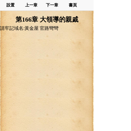
設置
上一章
下一章
書頁
第166章 大領導的親戚
請牢記域名:黃金屋 官路彎彎