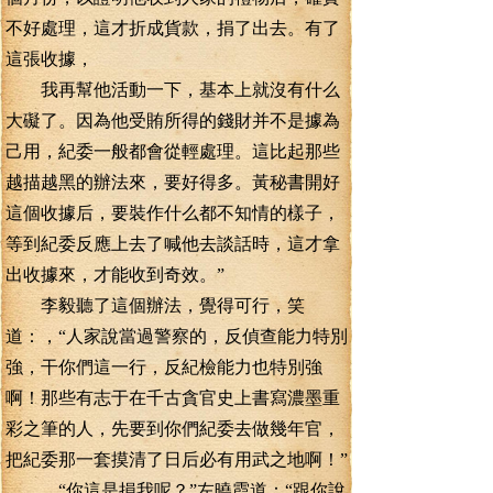
不好處理，這才折成貨款，捐了出去。有了
這張收據，
我再幫他活動一下，基本上就沒有什么
大礙了。因為他受賄所得的錢財并不是據為
己用，紀委一般都會從輕處理。這比起那些
越描越黑的辦法來，要好得多。黃秘書開好
這個收據后，要裝作什么都不知情的樣子，
等到紀委反應上去了喊他去談話時，這才拿
出收據來，才能收到奇效。”
李毅聽了這個辦法，覺得可行，笑
道：，“人家說當過警察的，反偵查能力特別
強，干你們這一行，反紀檢能力也特別強
啊！那些有志于在千古貪官史上書寫濃墨重
彩之筆的人，先要到你們紀委去做幾年官，
把紀委那一套摸清了日后必有用武之地啊！”
，“你這是損我呢？”左曉霞道：“跟你說