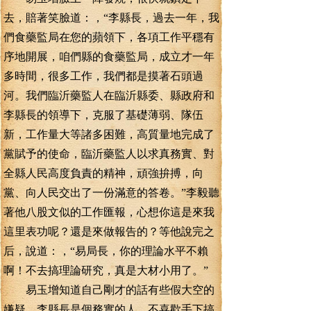
去，賠著笑臉道：，“李縣長，過去一年，我
們食藥監局在您的蘋領下，各項工作平穩有
序地開展，咱們縣的食藥監局，成立才一年
多時間，很多工作，我們都是摸著石頭過
河。我們臨沂藥監人在臨沂縣委、縣政府和
李縣長的領導下，克服了基礎薄弱、隊伍
新，工作量大等諸多困難，高質量地完成了
黨賦予的使命，臨沂藥監人以求真務實、對
全縣人民高度負責的精神，頑強拚搏，向
黨、向人民交出了一份滿意的答卷。”李毅聽
著他八股文似的工作匯報，心想你這是來我
這里表功呢？還是來做報告的？等他說完之
后，說道：，“易局長，你的理論水平不賴
啊！不去搞理論研究，真是大材小用了。”
易玉增知道自己剛才的話有些假大空的
嫌疑，李縣長是個務實的人，不喜歡手下搞