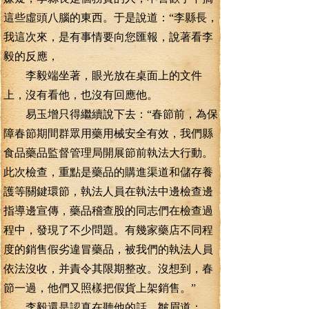
這些虛頭八腦的東西。于是說道：“李縣長，
我這次來，是有事情要向您匯報，說著看李
毅的反應，
李毅端坐著，眼光放在桌面上的文件
上，沒有看他，也沒有回應他。
易玉增只得繼續說下去：“春節前，為保
障春節期間群眾用藥用械安全有效，我們縣
食品藥品監督管理局開展節前執法大行動。
此次檢查，重點是藥品的購進渠道和儲存養
護等關鍵環節，執法人員在執法中邊檢查邊
指導邊宣傳，藥品稽查股的同志們在檢查過
程中，發現了不少問題。有幾家藥店不同程
度的銷售假劣違冒藥品，被我們的執法人員
依法沒收，并責令其限期整改。沒想到，春
節一過，他們又照樣把假貨上架銷售。”
李毅還是認真在聽他的話，皺眉道：，