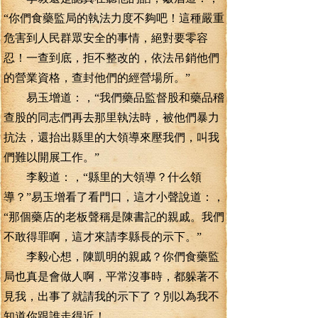
“你們食藥監局的執法力度不夠吧！這種嚴重
危害到人民群眾安全的事情，絕對要零容
忍！一查到底，拒不整改的，依法吊銷他們
的營業資格，查封他們的經營場所。”
易玉增道：，“我們藥品監督股和藥品稽
查股的同志們再去那里執法時，被他們暴力
抗法，還抬出縣里的大領導來壓我們，叫我
們難以開展工作。”
李毅道：，“縣里的大領導？什么領
導？”易玉增看了看門口，這才小聲說道：，
“那個藥店的老板聲稱是陳書記的親戚。我們
不敢得罪啊，這才來請李縣長的示下。”
李毅心想，陳凱明的親戚？你們食藥監
局也真是會做人啊，平常沒事時，都躲著不
見我，出事了就請我的示下了？別以為我不
知道你跟誰走得近！