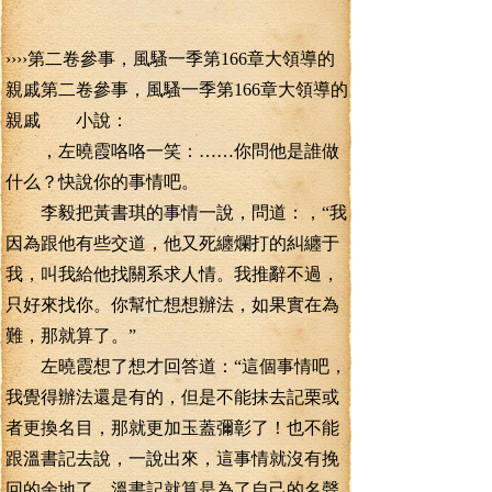
››››第二卷參事，風騷一季第166章大領導的
親戚第二卷參事，風騷一季第166章大領導的
親戚 小說：
，左曉霞咯咯一笑：……你問他是誰做
什么？快說你的事情吧。
李毅把黃書琪的事情一說，問道：，“我
因為跟他有些交道，他又死纏爛打的糾纏于
我，叫我給他找關系求人情。我推辭不過，
只好來找你。你幫忙想想辦法，如果實在為
難，那就算了。”
左曉霞想了想才回答道：“這個事情吧，
我覺得辦法還是有的，但是不能抹去記栗或
者更換名目，那就更加玉蓋彌彰了！也不能
跟溫書記去說，一說出來，這事情就沒有挽
回的余地了。溫書記就算是為了自己的名聲