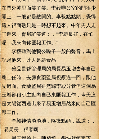
在門外沖里面笑了笑。李毅辦公室的門很少
關上，一般都是敝開的。李毅點點頭，覺得
這人很面熟只是一時想不起來。中年男人走
了進來，脅肩諂笑道：，“李縣長好，在忙
呢，我來向你匯報工作。”
李毅聽到他鴨公嗓子一般的聲音，馬上
記起他來，此人是縣食品、
藥品監督管理局的局長易玉增去年自己
剛上任時，去縣食藥監局視察過一回，跟他
見過面。食藥監局雖然歸李毅分管但這個易
玉增卻很少主動向自己來匯報工作，今天這
是太陽從西邊出來了易玉增居然來向自己匯
報工作。
李毅神情淡淡地，略微點頭，說道：，
“易局長，稀客啊！”
易玉增臉上一陣發燒，很快就鎮定下