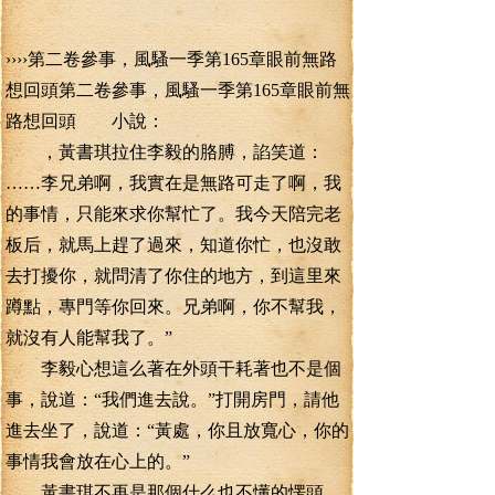
››››第二卷參事，風騷一季第165章眼前無路
想回頭第二卷參事，風騷一季第165章眼前無
路想回頭 小說：
，黃書琪拉住李毅的胳膊，諂笑道：
……李兄弟啊，我實在是無路可走了啊，我
的事情，只能來求你幫忙了。我今天陪完老
板后，就馬上趕了過來，知道你忙，也沒敢
去打擾你，就問清了你住的地方，到這里來
蹲點，專門等你回來。兄弟啊，你不幫我，
就沒有人能幫我了。”
李毅心想這么著在外頭干耗著也不是個
事，說道：“我們進去說。”打開房門，請他
進去坐了，說道：“黃處，你且放寬心，你的
事情我會放在心上的。”
黃書琪不再是那個什么也不懂的愣頭