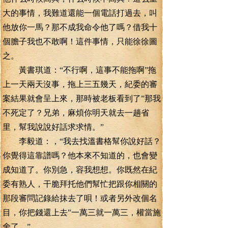
大的事情，我難道還能一個電話打過去，叫
他放你一馬？那不成我命令他了嗎？借我十
個膽子我也不敢啊！這件事情，只能徐徐圖
之。
黃書琪道：“不行啊，這事不能拖啊”拖
上一天兩天沒事，拖上三五幾天，紀委的審
案結果就會呈上來，那時被老板看到了”那我
不死定了？兄弟，麻煩你明天就去一趟省
里，幫我說說好話求求情。”
李毅道：，“我去找溫書格幫你說好話？
你覺得這靠譜嗎？他本來不知道的，也會變
成知道了。你別急，容我想想。你既然在紀
委有熟人，干脆拜托他們幫忙把跟你相關的
那段審問記錄給抹去了唄！或者另外改個名
目，你把錢還上去”一萬三就一萬三，權當施
舍了。”