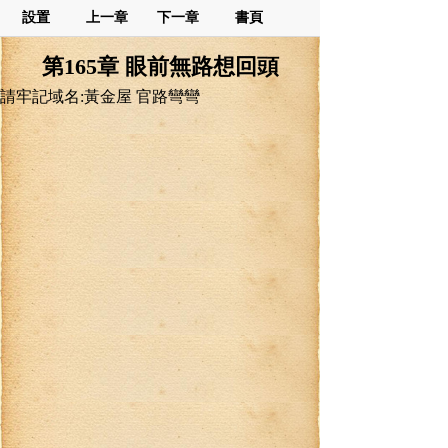
設置
上一章
下一章
書頁
第165章 眼前無路想回頭
請牢記域名:黃金屋 官路彎彎