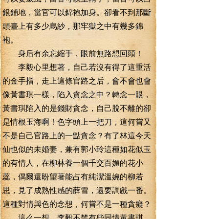
銀鋪地，當官可以錦袍加身。卻看不到那斷
頭臺上有多少烏紗，那牢獄之中有幾多錦
袍。
身后有余忘縮手，眼前無路想回頭！
李毅心里想著，自己若沒有得了這重活
的金手指，走上這條官路之后，會不會也會
像黃書琪一樣，陷入貪念之中？轉念一眼，
黃書琪陷入的是錢財貪念，自己脫不離的卻
是情根玉海啊！色字頭上一把刀，這何嘗又
不是自己官路上的一點貪念？有了林這今天
仙也似的未婚妻，兼有郭小玲這種如花似玉
的有情人，在柳林養一個千交百媚的花小
蕊，偶爾還盼望著能占有純潔溫婉的柳若
思，見了成熟性感的薛雪，還要調戲一番。
這種對情與色的念想，何嘗不是一種貪癡？
這么一想，李毅不禁有些同情黃書琪