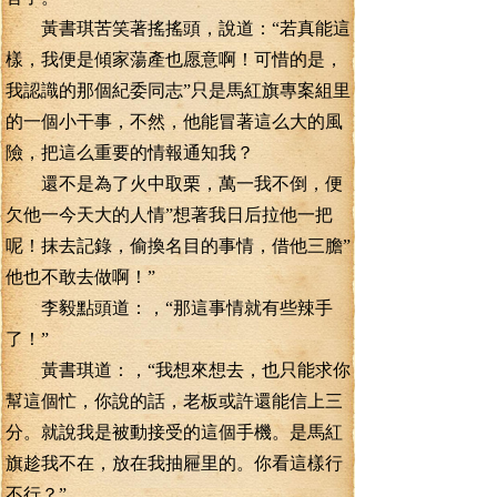
黃書琪苦笑著搖搖頭，說道：“若真能這
樣，我便是傾家蕩產也愿意啊！可惜的是，
我認識的那個紀委同志”只是馬紅旗專案組里
的一個小干事，不然，他能冒著這么大的風
險，把這么重要的情報通知我？
還不是為了火中取栗，萬一我不倒，便
欠他一今天大的人情”想著我日后拉他一把
呢！抹去記錄，偷換名目的事情，借他三膽”
他也不敢去做啊！”
李毅點頭道：，“那這事情就有些辣手
了！”
黃書琪道：，“我想來想去，也只能求你
幫這個忙，你說的話，老板或許還能信上三
分。就說我是被動接受的這個手機。是馬紅
旗趁我不在，放在我抽屜里的。你看這樣行
不行？”