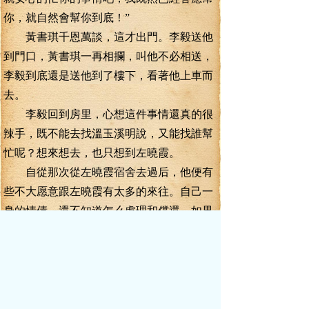
你，就自然會幫你到底！”
黃書琪千恩萬談，這才出門。李毅送他
到門口，黃書琪一再相攔，叫他不必相送，
李毅到底還是送他到了樓下，看著他上車而
去。
李毅回到房里，心想這件事情還真的很
辣手，既不能去找溫玉溪明說，又能找誰幫
忙呢？想來想去，也只想到左曉霞。
自從那次從左曉霞宿舍去過后，他便有
些不大愿意跟左曉霞有太多的來往。自己一
身的情債，還不知道怎么處理和償還，如果
再惹上這個精明多情的玉女，那更是罪孽深
重了。
然而，這件事情除了找她之外，一時之
間還真找不到合適的人選，李毅摸出手機，
撥通了左曉霞宿舍里的電話。