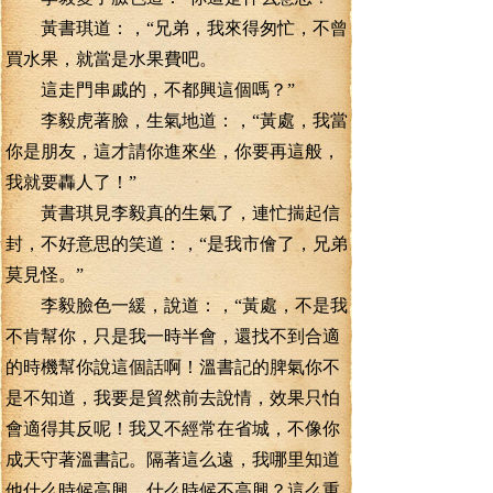
黃書琪道：，“兄弟，我來得匆忙，不曾
買水果，就當是水果費吧。
這走門串戚的，不都興這個嗎？”
李毅虎著臉，生氣地道：，“黃處，我當
你是朋友，這才請你進來坐，你要再這般，
我就要轟人了！”
黃書琪見李毅真的生氣了，連忙揣起信
封，不好意思的笑道：，“是我市儈了，兄弟
莫見怪。”
李毅臉色一緩，說道：，“黃處，不是我
不肯幫你，只是我一時半會，還找不到合適
的時機幫你說這個話啊！溫書記的脾氣你不
是不知道，我要是貿然前去說情，效果只怕
會適得其反呢！我又不經常在省城，不像你
成天守著溫書記。隔著這么遠，我哪里知道
他什么時候高興，什么時候不高興？這么重