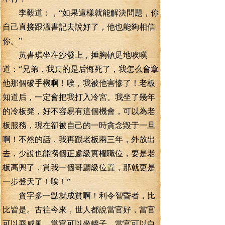
李毅道：，“如果這樣就能解決問題，你
自己直接跟溫書記去說好了，他也能夠相信
你。”
黃書琪坐在沙發上，捶胸頓足地唉嘆
道：“兄弟，我真的是后悔死了，我怎么會拿
他那個破手機啊！唉，我被他害慘了！老板
知道后，一定會把我打入冷宮。我坐了幾年
的冷板凳，好不容易有這個機會，可以為老
板服務，現在卻被自己的一時貪念毀于一旦
啊！不然的話，我再跟老板兩三年，外放出
去，少說也能撈個正處級實權職位，要是老
板高興了，賞我一個哥廳級位置，那就更是
一步登天了！唉！”
貪字多一點就成貧啊！利令智昏者，比
比皆是。古往今來，世人都說當官好，當官
可以耍威風，當官可以坐轎子，當官可以白