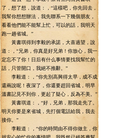
了，想了想，說道：，“這樣吧，你先回去，
我幫你想想辦法，我先聯系一下幾個朋友，
看看他們能不能幫上忙，可以的話，我明天
跑一趟省城。”
黃書琪得到李毅的承諾，大喜過望，說
道：，“兄弟，你真是好兄弟！你放心，我一
定忘不了你！日后有什么事情要找我幫忙的
話，只管開口，我絕不推辭。”
李毅道：，“你先別高興得太早，成不成
還兩說呢！夜深了，你還要趕回省城，明早
溫書記見不到你，更起了疑心，反為不美。”
黃書琪道：，“好，兄弟，那我走先了。
明天你要是來省城，先打個電話給我，我去
接你。”
李毅道：，“你的時間由不得你做主，你
就安心的忙你的事情吧，我既然已經答應幫