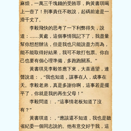
麻煩，一萬三千塊錢的受賄罪，夠黃書琪喝
上一壺了！刑事責任不敢說，起碼前途是一
滑千丈了。
李毅飛快的思考了一下利弊得失，說
道：……黃處，這個事情我記下了，我盡量
幫你想想辦法，但是我也只能說盡力而為，
能不能取得好結果，我可不敢打包票。你自
己也要有個心理準備，多跑跑關系。”
黃書琪見李毅答應下來，大喜過望，連
聲說道：，“我也知道，謀事在人，成事在
天。李毅老弟，真是多謝你啊，這事若是擺
平了，你就是我的再生父母！”
李毅問道：，“這事情老板知道了沒
有？”
黃書琪道：，“應該還不知道，我也是聽
省紀委一個同志說的。他有意交好于我，這