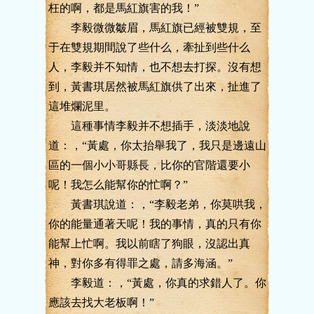
枉的啊，都是馬紅旗害的我！”
李毅微微皺眉，馬紅旗已經被雙規，至
于在雙規期間說了些什么，牽扯到些什么
人，李毅并不知情，也不想去打探。沒有想
到，黃書琪居然被馬紅旗供了出來，扯進了
這堆爛泥里。
這種事情李毅并不想插手，淡淡地說
道：，“黃處，你太抬舉我了，我只是邊遠山
區的一個小小哥縣長，比你的官階還要小
呢！我怎么能幫你的忙啊？”
黃書琪說道：，“李毅老弟，你莫哄我，
你的能量通著天呢！我的事情，真的只有你
能幫上忙啊。我以前瞎了狗眼，沒認出真
神，對你多有得罪之處，請多海涵。”
李毅道：，“黃處，你真的求錯人了。你
應該去找大老板啊！”