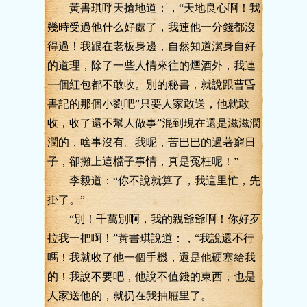
黃書琪呼天搶地道：，“天地良心啊！我
幾時受過他什么好處了，我連他一分錢都沒
得過！我跟在老板身邊，自然知道潔身自好
的道理，除了一些人情來往的煙酒外，我連
一個紅包都不敢收。別的秘書，就說跟曹昏
書記的那個小劉吧”只要人家敢送，他就敢
收，收了還不幫人做事”混到現在還是滋滋潤
潤的，啥事沒有。我呢，苦巴巴的過著窮日
子，卻攤上這檔子事情，真是冤枉呢！”
李毅道：“你不說就算了，我這里忙，先
掛了。”
“別！千萬別啊，我的親爺爺啊！你好歹
拉我一把啊！”黃書琪說道：，“我說還不行
嗎！我就收了他一個手機，還是他硬塞給我
的！我說不要吧，他說不值錢的東西，也是
人家送他的，就扔在我抽屜里了。