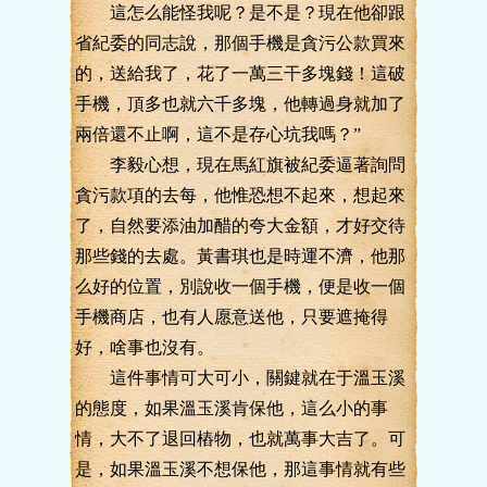
這怎么能怪我呢？是不是？現在他卻跟
省紀委的同志說，那個手機是貪污公款買來
的，送給我了，花了一萬三干多塊錢！這破
手機，頂多也就六千多塊，他轉過身就加了
兩倍還不止啊，這不是存心坑我嗎？”
李毅心想，現在馬紅旗被紀委逼著詢問
貪污款項的去每，他惟恐想不起來，想起來
了，自然要添油加醋的夸大金額，才好交待
那些錢的去處。黃書琪也是時運不濟，他那
么好的位置，別說收一個手機，便是收一個
手機商店，也有人愿意送他，只要遮掩得
好，啥事也沒有。
這件事情可大可小，關鍵就在于溫玉溪
的態度，如果溫玉溪肯保他，這么小的事
情，大不了退回樁物，也就萬事大吉了。可
是，如果溫玉溪不想保他，那這事情就有些