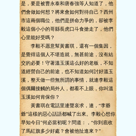
是，要是被曹永泰和唐春強等人知道了，他
們會做如何想？將來會如何對待自己？西州
市這兩個職位，他們是拼命力爭的，卻被李
毅這個小小的哥縣長虎口斗食搶走了，他們
心里能好受嗎？
李毅不愿意幫黃書琪，還有一個集因，
是覺得這個人不堪造就，無甚前途，沒有結
交的必要！守著溫玉溪這么好的老板，不知
道經營自己的前途，也不知道如何討好溫玉
溪，整天做一些無所謂的事情，就連李毅這
個偶爾接觸的局外人，都看不上眼，你叫溫
玉溪如何肯保你？
黃書琪在電話里連聲哀求，連，“李爺
爺”這樣的惡心話語都喊了出來。李毅心想你
早知今日”何必當初呢？問道：，“你到底收
了馬紅旗多少好處？會被他扯進來？”