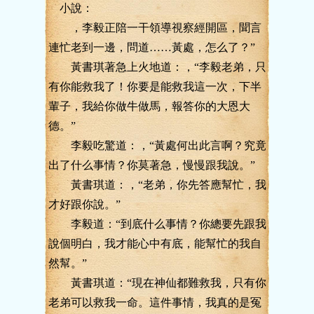
小說：
，李毅正陪一干領導視察經開區，聞言
連忙老到一邊，問道……黃處，怎么了？”
黃書琪著急上火地道：，“李毅老弟，只
有你能救我了！你要是能救我這一次，下半
輩子，我給你做牛做馬，報答你的大恩大
德。”
李毅吃驚道：，“黃處何出此言啊？究竟
出了什么事情？你莫著急，慢慢跟我說。”
黃書琪道：，“老弟，你先答應幫忙，我
才好跟你說。”
李毅道：“到底什么事情？你總要先跟我
說個明白，我才能心中有底，能幫忙的我自
然幫。”
黃書琪道：“現在神仙都難救我，只有你
老弟可以救我一命。這件事情，我真的是冤