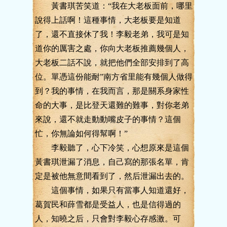
黃書琪苦笑道：“我在大老板面前，哪里
說得上話啊！這種事情，大老板要是知道
了，還不直接休了我！李毅老弟，我可是知
道你的厲害之處，你向大老板推薦幾個人，
大老板二話不說，就把他們全部安排到了高
位。單憑這份能耐”南方省里能有幾個人做得
到？我的事情，在我而言，那是關系身家性
命的大事，是比登天還難的難事，對你老弟
來說，還不就走動動嘴皮子的事情？這個
忙，你無論如何得幫啊！”
李毅聽了，心下冷笑，心想原來是這個
黃書琪泄漏了消息，自己寫的那張名單，肯
定是被他無意間看到了，然后泄漏出去的。
這個事情，如果只有當事人知道還好，
葛賀民和薛雪都是受益人，也是信得過的
人，知曉之后，只會對李毅心存感激。可