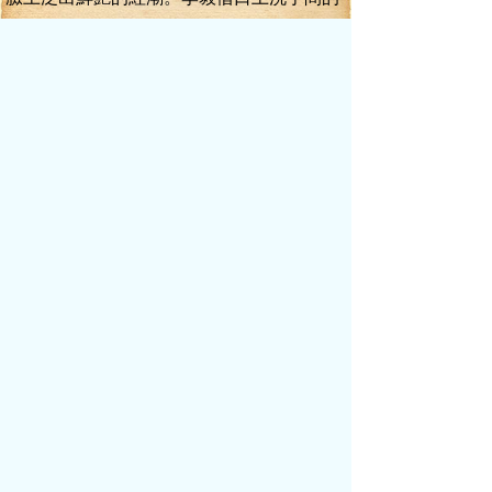
機會，把單給買了。
吃完飯，葛賀民就離開了。
李毅有事要跟薛雪談，安排姚鵬程先回
縣里。李毅就在西州大飯店開了一個房間，
請薛雪上去坐坐。錢多和小寒都很識趣，沒
有跟上去。
兩人進了房間，李毅倒了一杯茶遞給
她，笑道：“薛姐……你喝高了，要不要躺一
躺，休息一下？”
薛雪站起來，拉著李毅的手……忽然在
他臉上親了一口，笑道：“這是獎給你的。”
李毅伸手去捉她，她卻輕巧的一躲……
又坐回到了沙發上。
李毅挨著她多下，笑道：“薛姐……你怎
么知道消息的？”
薛雪神秘的一笑：“我自有我的消息渠