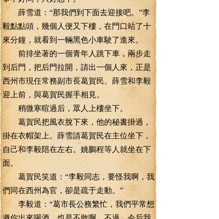
薛雪道：“那我們到下面去迎接吧。”李
毅點點頭，幾個人便又下樓，在門口站了十
來分鐘，就看到一輛黑色小車駛了進來。
前排坐著的一個青年人跳下車，兩步走
到后門，把后門拉開，請出一個人來，正是
西州市現任常務副市長葛賀民。薛雪和李毅
迎上前，與葛賀民握手相見。
稍微寒暄過后，眾人上樓坐下。
葛賀民把風衣脫下來，他的秘書掛過，
掛在衣帽架上。薛雪請葛賀民在主位坐下，
自己和李毅陪在左右。姚鵬程等人就坐在下
面。
葛賀民笑道：“李毅同志，要怪我啊，我
們同在西州為官，卻是疏于走動。”
李毅道：“葛市長公務繁忙，我們平常想
邀你出來喝酒，也是不敢啊。不過，今后我