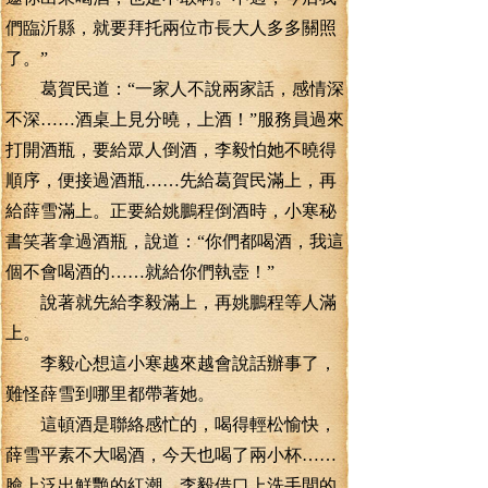
們臨沂縣，就要拜托兩位市長大人多多關照
了。”
葛賀民道：“一家人不說兩家話，感情深
不深……酒桌上見分曉，上酒！”服務員過來
打開酒瓶，要給眾人倒酒，李毅怕她不曉得
順序，便接過酒瓶……先給葛賀民滿上，再
給薛雪滿上。正要給姚鵬程倒酒時，小寒秘
書笑著拿過酒瓶，說道：“你們都喝酒，我這
個不會喝酒的……就給你們執壺！”
說著就先給李毅滿上，再姚鵬程等人滿
上。
李毅心想這小寒越來越會說話辦事了，
難怪薛雪到哪里都帶著她。
這頓酒是聯絡感忙的，喝得輕松愉快，
薛雪平素不大喝酒，今天也喝了兩小杯……
臉上泛出鮮艷的紅潮。李毅借口上洗手間的