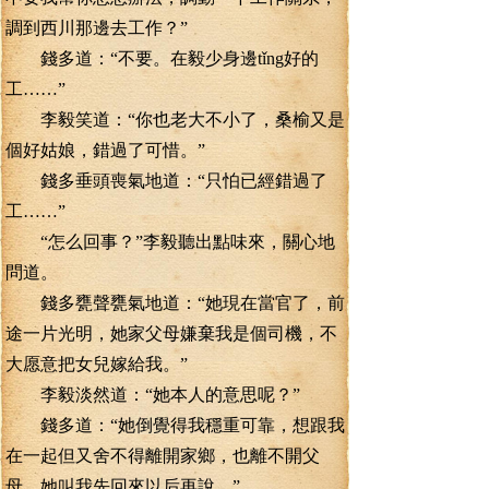
調到西川那邊去工作？”
錢多道：“不要。在毅少身邊tǐng好的
工……”
李毅笑道：“你也老大不小了，桑榆又是
個好姑娘，錯過了可惜。”
錢多垂頭喪氣地道：“只怕已經錯過了
工……”
“怎么回事？”李毅聽出點味來，關心地
問道。
錢多甕聲甕氣地道：“她現在當官了，前
途一片光明，她家父母嫌棄我是個司機，不
大愿意把女兒嫁給我。”
李毅淡然道：“她本人的意思呢？”
錢多道：“她倒覺得我穩重可靠，想跟我
在一起但又舍不得離開家鄉，也離不開父
母。她叫我先回來以后再說。”