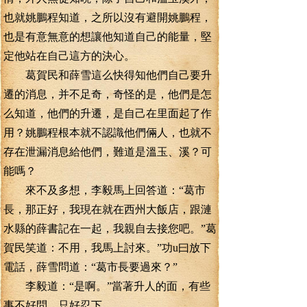
也就姚鵬程知道，之所以沒有避開姚鵬程，
也是有意無意的想讓他知道自己的能量，堅
定他站在自己這方的決心。
葛賀民和薛雪這么快得知他們自己要升
遷的消息，并不足奇，奇怪的是，他們是怎
么知道，他們的升遷，是自己在里面起了作
用？姚鵬程根本就不認識他們倆人，也就不
存在泄漏消息給他們，難道是溫玉、溪？可
能嗎？
來不及多想，李毅馬上回答道：“葛市
長，那正好，我現在就在西州大飯店，跟漣
水縣的薛書記在一起，我親自去接您吧。”葛
賀民笑道：不用，我馬上討來。”功u曰放下
電話，薛雪問道：“葛市長要過來？”
李毅道：“是啊。”當著升人的面，有些
事不好問，只好忍下。