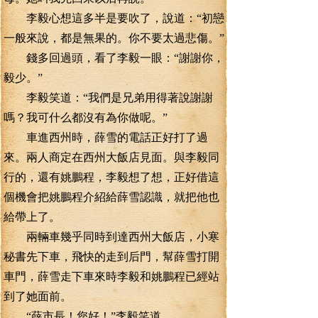
李毅心想這多半是要吹了，說道：“初戀
一般來說，都是無果的。你不要太過悲傷。”
錢多回過頭，看了李毅一眼：“謝謝你，
毅少。”
李毅笑道：“我們是兄弟用得著說謝謝
嗎？我可什么都沒有為你做呢。”
車進西州時，薛雪的電話正好打了過
來。兩人商定在西州大飯店見面。與李毅同
行的，還有姚鵬程，李毅想了想，正好借這
個機會把姚鵬程介紹給薛雪認識，就把他也
給帶上了。
兩輛車幾乎同時到達西州大飯店，小寒
秘書先下車，飛快的走到后門，幫薛雪打開
車門，薛雪走下車來時李毅和姚鵬程已經站
到了她面前。
“薛市長！您好！”李毅笑道。