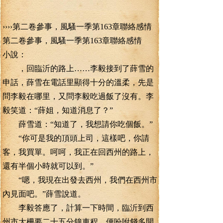
››››第二卷參事，風騷一季第163章聯絡感情
第二卷參事，風騷一季第163章聯絡感情
小說：
，回臨沂的路上……李毅接到了薛雪的
申話，薛雪在電話里顯得十分的溫柔，先是
問李毅在哪里，又問李毅吃過飯了沒有。李
毅笑道：“薛姐，知道消息了？”
薛雪道：“知道了，我想請你吃個飯。”
“你可是我的頂頭上司，這樣吧，你請
客，我買單。呵呵，我正在回西州的路上，
還有半個小時就可以到。”
“嗯，我現在出發去西州，我們在西州市
內見面吧。”薛雪說道。
李毅答應了，計算一下時間，臨沂到西
州市大柵要二十五分鐘車程，便吩咐錢多開