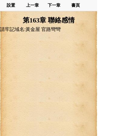
設置
上一章
下一章
書頁
第163章 聯絡感情
請牢記域名:黃金屋 官路彎彎