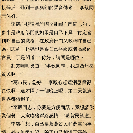
接聽后，聽到一個爽朗的聲音傳來：“李毅同
志你好。”
李毅心想這是誰啊？能喊自己同志的，
多半是政府部門的如果是自己下屬，肯定會
稱呼自己的職務，在政府部門又敢稱呼自己
為同志的，起碼也是跟自己平級或者高級的
官員。于是問道：“你好，請問是哪位？”
對方呵呵炎道：“李毅同志，我是西州葛
賀民啊！”
“葛市長，您好！”李毅心想這消息傳得
真快啊！這才隔了一個晚上呢，第二天就滿
世界都傳遍了。
“李毅同志，你要是方便面話，我想請你
聚個餐，大家聯絡聯絡感情。”葛賀民笑道。
李毅心想，自己舉薦葛賀民和薛雪的事
情，外人無從知曉，除了自己和溫玉溪外，