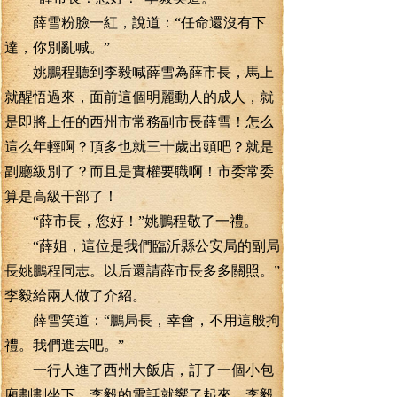
薛雪粉臉一紅，說道：“任命還沒有下
達，你別亂喊。”
姚鵬程聽到李毅喊薛雪為薛市長，馬上
就醒悟過來，面前這個明麗動人的成人，就
是即將上任的西州市常務副市長薛雪！怎么
這么年輕啊？頂多也就三十歲出頭吧？就是
副廳級別了？而且是實權要職啊！市委常委
算是高級干部了！
“薛市長，您好！”姚鵬程敬了一禮。
“薛姐，這位是我們臨沂縣公安局的副局
長姚鵬程同志。以后還請薛市長多多關照。”
李毅給兩人做了介紹。
薛雪笑道：“鵬局長，幸會，不用這般拘
禮。我們進去吧。”
一行人進了西州大飯店，訂了一個小包
廂劃劃坐下，李毅的電話就響了起來。李毅