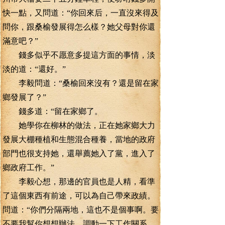
快一點，又問道：“你回來后，一直沒來得及
問你，跟桑榆發展得怎么樣？她父母對你還
滿意吧？”
錢多似乎不愿意多提這方面的事情，淡
淡的道：“還好。”
李毅問道：“桑榆回來沒有？還是留在家
鄉發展了？”
錢多道：“留在家鄉了。
她學你在柳林的做法，正在她家鄉大力
發展大棚種植和生態混合種養，當地的政府
部門也很支持她，還舉薦她入了黨，進入了
鄉政府工作。”
李毅心想，那邊的官員也是人精，看準
了這個東西有前途，可以為自己帶來政績。
問道：“你們分隔兩地，這也不是個事啊。要
不要我幫你想想辦法，調動一下工作關系，