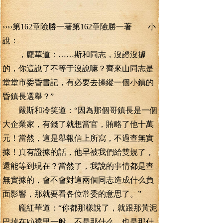
››››第162章險勝一著第162章險勝一著 小
說：
，龐華道：……斯和同志，沒證沒據
的，你這說了不等于沒說嘛？齊來山同志是
堂堂市委昏書記，有必要去操縱一個小鎮的
昏鎮長選舉？”
嚴斯和冷笑道：“因為那個哥鎮長是一個
大企業家，有錢了就想當官，賄略了他十萬
元！當然，這是舉報信上所寫，不過查無實
據！真有證據的話，他早被我們給雙規了，
還能等到現在？當然了，我說的事情都是查
無實據的，會不會對這兩個同志造成什么負
面影響，那就要看各位常委的意思了。”
龐紅華道：“你都那樣說了，就跟那黃泥
巴掉在kù襠里一般，不是那什么，也是那什