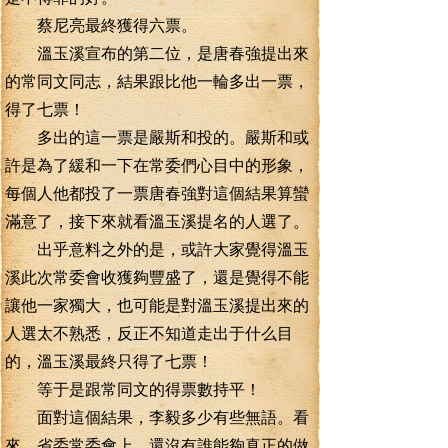
蔡尼亮最終獲得六票。
溫玉溪宣布的第二位，是唐春強提出來
的常同文同志，結果跟比他一輪多出一票，
得了七票！
多出的這一票是嚴斯和投的。嚴斯和或
許是為了緩和一下在常委們心目中的形象，
每個人他都投了一票唐春強對這個結果算蠻
滿意了，接下來就看溫玉溪提名的人選了。
出乎意料之外的是，或許大家覺得溫玉
溪此次常委會收獲夠豐盛了，還是覺得不能
讓他一家獨大，也可能是對溫玉溪提出來的
人選太不熟悉，反正不知道走出于什么目
的，溫玉溪最終只得了七票！
等于是跟常同文的得票數持平！
面對這個結果，李毅多少有些無語。看
來，省委常委會上，還沒有誰能夠真正的做