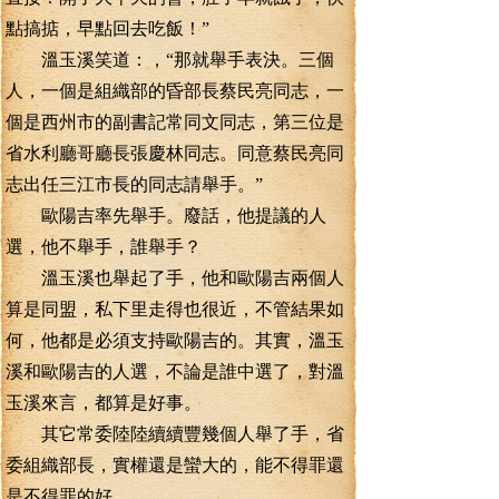
點搞掂，早點回去吃飯！”
溫玉溪笑道：，“那就舉手表決。三個
人，一個是組織部的昏部長蔡民亮同志，一
個是西州市的副書記常同文同志，第三位是
省水利廳哥廳長張慶林同志。同意蔡民亮同
志出任三江市長的同志請舉手。”
歐陽吉率先舉手。廢話，他提議的人
選，他不舉手，誰舉手？
溫玉溪也舉起了手，他和歐陽吉兩個人
算是同盟，私下里走得也很近，不管結果如
何，他都是必須支持歐陽吉的。其實，溫玉
溪和歐陽吉的人選，不論是誰中選了，對溫
玉溪來言，都算是好事。
其它常委陸陸續續豐幾個人舉了手，省
委組織部長，實權還是蠻大的，能不得罪還
是不得罪的好。