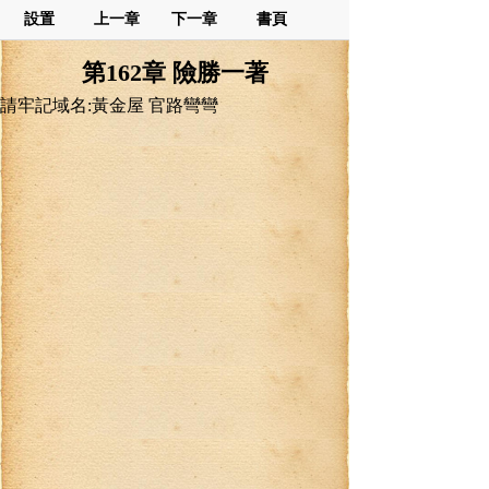
設置
上一章
下一章
書頁
第162章 險勝一著
請牢記域名:黃金屋 官路彎彎