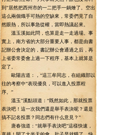
到”居然把西州市的一二把手一鍋燴了。空出
這么兩個熾手可熱的空缺來，常委們見了自
然眼熱，所以事急從權，當即熱議起來。
溫玉溪如此問，也算是走一走過場。事
實上，南方省的大部分重要人事，都是由書
記辦公會決定的，書記辦公會通過之后，再
上省委常委會上過一下程序，基本上就算是
定了。
歐陽吉道：，“這三牟同志，在組織部以
往的考察中”表現優良，可以進入投票程
序。”
溫玉”溪點頭道：“既然如此，那就投票
表決吧！這一次我們還是舉手表決呢？還是
搞不記名投票？同志們有什么意見？”
唐春強道：“就舉手表決吧”這樣快速，
直接！開了大半天的會，肚子早就餓了，快