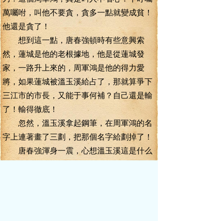
萬囑咐，叫他不要貪，貪多一點就變成貧！
他還是貪了！
想到這一點，唐春強頓時有些意興索
然，蓮城是他的老根據地，他是從蓮城發
家，一路升上來的，周軍鴻是他的得力愛
將，如果蓮城被溫玉溪給占了，那就算爭下
三江市的市長，又能于事何補？自己還是輸
了！輸得徹底！
忽然，溫玉溪拿起鋼筆，在周軍鴻的名
字上連著畫了三劃，把那個名字給劃掉了！
唐春強渾身一震，心想溫玉溪這是什么
意思？卻見溫玉溪似笑非笑的看著自己。
唐春強猛然醒悟過來，溫玉溪這是在向
自己做一筆權力的交易！如果自己愿意放棄
三江市長的追逐，那溫玉溪就放周軍鴻一
馬！