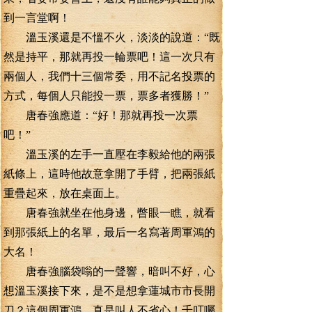
到一言堂啊！
溫玉溪還是不慍不火，淡淡的說道：“既
然是持平，那就再投一輪票吧！這一次只有
兩個人，我們十三個常委，用不記名投票的
方式，每個人只能投一票，票多者獲勝！”
唐春強應道：“好！那就再投一次票
吧！”
溫玉溪的左手一直壓在李毅給他的兩張
紙條上，這時他故意拿開了手臂，把兩張紙
重疊起來，放在桌面上。
唐春強就坐在他身邊，瞥眼一瞧，就看
到那張紙上的名單，最后一名寫著周軍鴻的
大名！
唐春強腦袋嗡的一聲響，暗叫不好，心
想溫玉溪接下來，是不是想拿蓮城市市長開
刀？這個周軍鴻，真是叫人不省心！千叮囑