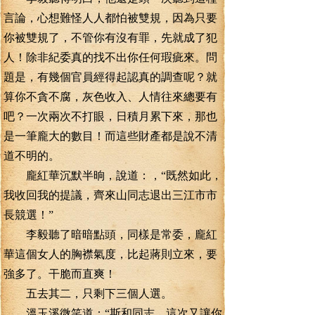
言論，心想難怪人人都怕被雙規，因為只要
你被雙規了，不管你有沒有罪，先就成了犯
人！除非紀委真的找不出你任何瑕疵來。問
題是，有幾個官員經得起認真的調查呢？就
算你不貪不腐，灰色收入、人情往來總要有
吧？一次兩次不打眼，日積月累下來，那也
是一筆龐大的數目！而這些財產都是說不清
道不明的。
龐紅華沉默半晌，說道：，“既然如此，
我收回我的提議，齊來山同志退出三江市市
長競選！”
李毅聽了暗暗點頭，同樣是常委，龐紅
華這個女人的胸襟氣度，比起蔣則立來，要
強多了。干脆而直爽！
五去其二，只剩下三個人選。
溫玉溪微笑道：“斯和同志，這次又讓你