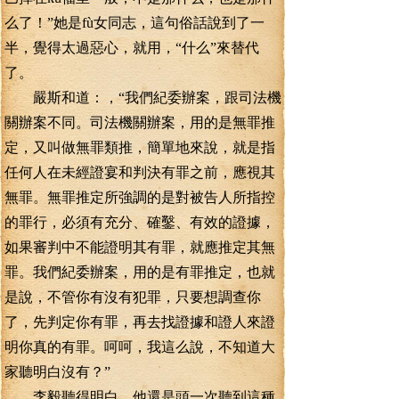
么了！”她是fù女同志，這句俗話說到了一
半，覺得太過惡心，就用，“什么”來替代
了。
嚴斯和道：，“我們紀委辦案，跟司法機
關辦案不同。司法機關辦案，用的是無罪推
定，又叫做無罪類推，簡單地來說，就是指
任何人在未經證宴和判決有罪之前，應視其
無罪。無罪推定所強調的是對被告人所指控
的罪行，必須有充分、確鑿、有效的證據，
如果審判中不能證明其有罪，就應推定其無
罪。我們紀委辦案，用的是有罪推定，也就
是說，不管你有沒有犯罪，只要想調查你
了，先判定你有罪，再去找證據和證人來證
明你真的有罪。呵呵，我這么說，不知道大
家聽明白沒有？”
李毅聽得明白，他還是頭一次聽到這種