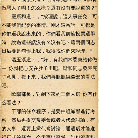
做惡人了啊！怎么樣？還有沒有要說道的？”
嚴斯和道：，“按理說，這人事任免，可
不關我們紀委的事情。剛才這番話，可都是
你們逼我說出來的，你們看我前輪投票選舉
時，說過這些話沒有？沒有吧？這兩個同志
日后要是怨恨上我，我得找你們來說理。”
溫玉溪道：，“好，有我們常委會給你做
主”你就把心安在肚子里吧。斯和同志發表完
了意見，接下來，我們再聽聽組織部的看法
吧。
歐陽部長，對剩下來的三個人選”你有什
么看法？”
干部的任命程序，是要由組織部進行考
察，然后再提交常委會或者人代會討論，有
的人事，還要上黨代會討論，通過后才能進
行正式的任命。今天事出突然，誰也沒有料