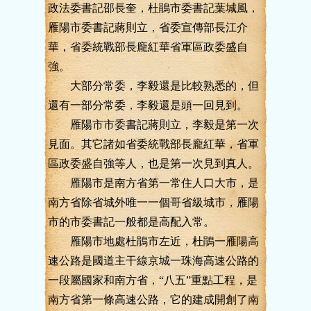
政法委書記邵長奎，杜鵑市委書記葉城風，
雁陽市委書記蔣則立，省委宣傳部長江介
華，省委統戰部長龐紅華省軍區政委盛自
強。
大部分常委，李毅還是比較熟悉的，但
還有一部分常委，李毅還是頭一回見到。
雁陽市市委書記蔣則立，李毅是第一次
見面。其它諸如省委統戰部長龐紅華，省軍
區政委盛自強等人，也是第一次見到真人。
雁陽市是南方省第一常住人口大市，是
南方省除省城外唯一一個哥省級城市，雁陽
市的市委書記一般都是高配入常。
雁陽市地處杜鵑市左近，杜鵑一雁陽高
速公路是國道主干線京城一珠海高速公路的
一段屬國家和南方省，“八五”重點工程，是
南方省第一條高速公路，它的建成開創了南