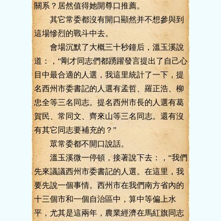
關系？居然值得她開尊口推薦。
其它常委都沒有開口顯然并不想參與到
這場慘烈的戰斗中去。
會場沉默了大概三十秒鐘后，溫玉溪說
道：，“剛才同志們都踴躍發言提出了自己心
目中最合適的人選，我這里統計了一下，提
名西州市委書記的人選有孟哲、羅正浩、柳
忠全等三名同志。提名西州市長的人選有葛
賀民、常同文、齊來山等三名同志。還有沒
有其它同志要補充的？”
眾常委都不開口說話。
溫玉溪微一停頓，接著說下去：，“我們
先來議議西州市委書記的人選。在這里，我
要先說一個事情。西州市在我們南方省內的
十三個市和一個自治區中，算中等偏上水
平，尤其是這兩年，農業經濟在馬紅旗同志