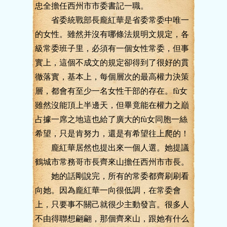
忠全擔任西州市市委書記一職。
省委統戰部長龐紅華是省委常委中唯一
的女性。雖然并沒有哪條法規明文規定，各
級常委班子里，必須有一個女性常委，但事
實上，這個不成文的規定卻得到了很好的貫
徹落實，基本上，每個層次的最高權力決策
層，都會有至少一名女性干部的存在。fù女
雖然沒能頂上半邊天，但畢竟能在權力之巔
占據一席之地這也給了廣大的fù女同胞一絲
希望，只是肯努力，還是有希望往上爬的！
龐紅華居然也提出來一個人選。她提議
鶴城市常務哥市長齊來山擔任西州市市長。
她的話剛說完，所有的常委都齊刷刷看
向她。因為龐紅華一向很低調，在常委會
上，只要事不關己就很少主動發言。很多人
不由得聯想翩翩，那個齊來山，跟她有什么