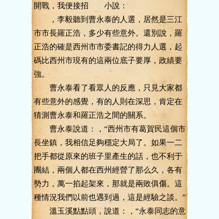
開戰，我便接招 小說：
，李毅聽到曹永泰的人選，居然是三江
市市長羅正浩，多少有些意外。還別說，羅
正浩的確是西州市市委書記的得力人選，起
碼比西州市現有的這兩位底子要厚，政績要
強。
曹永泰看了看眾人的反應，只見大家都
有些意外的感覺，有的人則在深思，肯定在
猜測曹永泰和羅正浩之間的關系。
曹永泰說道：，“西州市有葛賀民這個市
長坐鎮，我相信足夠穩定大局了。如果一二
把手都從原來的班子里產生的話，也不利于
團結，兩個人都在西州經營了那么久，各有
勢力，萬一掐起架來，那就是兩敗俱傷。這
種情況我們以前也遇到過，這是經驗之談。”
溫玉溪點點頭，說道：，“永泰同志的意