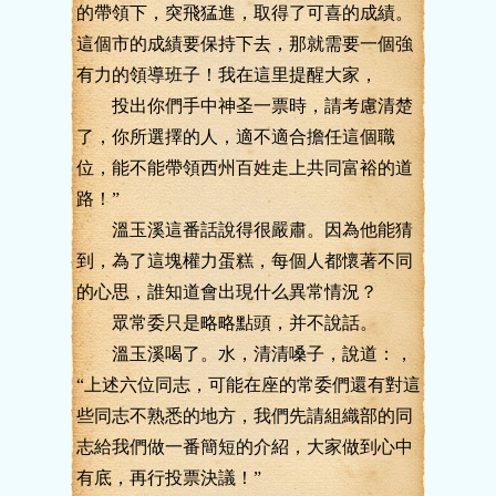
的帶領下，突飛猛進，取得了可喜的成績。
這個市的成績要保持下去，那就需要一個強
有力的領導班子！我在這里提醒大家，
投出你們手中神圣一票時，請考慮清楚
了，你所選擇的人，適不適合擔任這個職
位，能不能帶領西州百姓走上共同富裕的道
路！”
溫玉溪這番話說得很嚴肅。因為他能猜
到，為了這塊權力蛋糕，每個人都懷著不同
的心思，誰知道會出現什么異常情況？
眾常委只是略略點頭，并不說話。
溫玉溪喝了。水，清清嗓子，說道：，
“上述六位同志，可能在座的常委們還有對這
些同志不熟悉的地方，我們先請組織部的同
志給我們做一番簡短的介紹，大家做到心中
有底，再行投票決議！”