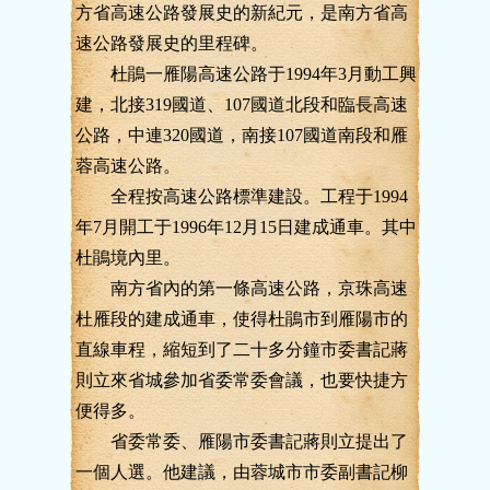
方省高速公路發展史的新紀元，是南方省高
速公路發展史的里程碑。
杜鵑一雁陽高速公路于1994年3月動工興
建，北接319國道、107國道北段和臨長高速
公路，中連320國道，南接107國道南段和雁
蓉高速公路。
全程按高速公路標準建設。工程于1994
年7月開工于1996年12月15日建成通車。其中
杜鵑境內里。
南方省內的第一條高速公路，京珠高速
杜雁段的建成通車，使得杜鵑市到雁陽市的
直線車程，縮短到了二十多分鐘市委書記蔣
則立來省城參加省委常委會議，也要快捷方
便得多。
省委常委、雁陽市委書記蔣則立提出了
一個人選。他建議，由蓉城市市委副書記柳