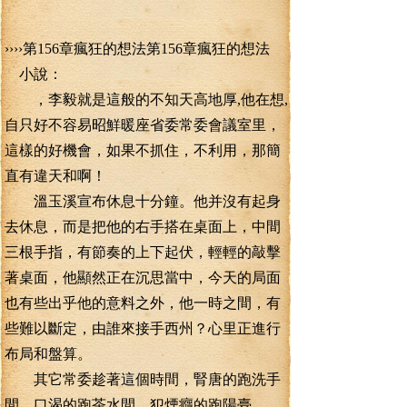
››››第156章瘋狂的想法第156章瘋狂的想法
小說：
，李毅就是這般的不知天高地厚,他在想,
自只好不容易昭鮮暖座省委常委會議室里，
這樣的好機會，如果不抓住，不利用，那簡
直有違天和啊！
溫玉溪宣布休息十分鐘。他并沒有起身
去休息，而是把他的右手搭在桌面上，中間
三根手指，有節奏的上下起伏，輕輕的敲擊
著桌面，他顯然正在沉思當中，今天的局面
也有些出乎他的意料之外，他一時之間，有
些難以斷定，由誰來接手西州？心里正進行
布局和盤算。
其它常委趁著這個時間，腎唐的跑洗手
間，口渴的跑茶水間，犯煙癮的跑陽臺。