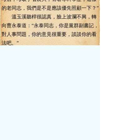
的老同志，我們是不是應該優先照顧一下？”
溫玉溪聽桿很認真，臉上波瀾不興，轉
向曹永泰道：“永泰同志，你是黨群副書記，
對人事問題，你的意見很重要，談談你的看
法吧。”
曹永泰心想，什么叫我的意見很重要？
我的意見能代表省委的意見？但該爭的，他
還是要爭的。爭與不爭，這是一個態度問
題，至于能不能爭到手里，那就不是他個人
能左右得了的。
他微一沉吟，說道：“我干黨群工作，也
有些年頭了，既然玉溪同志見問，我就談談
我自己的看法吧我的想法，跟春強同志恰恰
相反。我認為，老同志固然要照顧，可是，
有能力有學歷的年輕干部，才是黨和國家的
希望所在。我覺得，應該優先照顧這些敢想