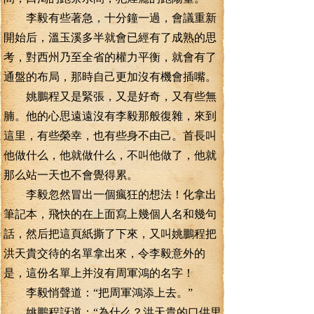
李毅有些著急，十分鐘一過，會議重新
開始后，溫玉溪多半就會已經有了成熟的思
考，對西州乃至全省的權力平衡，就會有了
通盤的布局，那時自己更加沒有機會插嘴。
姚鵬程又是緊張，又是好奇，又有些無
腩。他的心思遠遠沒有李毅那般復雜，來到
這里，有些榮幸，也有些身不由己。首長叫
他做什么，他就做什么，不叫他做了，他就
那么站一天也不會覺得累。
李毅忽然冒出一個瘋狂的想法！化拿出
筆記本，飛快的在上面寫上幾個人名和幾句
話，然后把這頁紙撕了下來，又叫姚鵬程把
洪天貴交待的名單拿出來，令李毅意外的
是，這份名單上并沒有周軍鴻的名字！
李毅悄聲道：“把周軍鴻添上去。”
姚鵬程訝道：“為什么？洪天貴的口供里