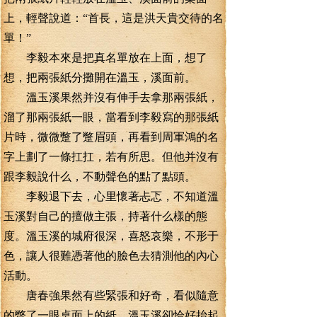
上，輕聲說道：“首長，這是洪天貴交待的名
單！”
李毅本來是把真名單放在上面，想了
想，把兩張紙分攤開在溫玉，溪面前。
溫玉溪果然并沒有伸手去拿那兩張紙，
溜了那兩張紙一眼，當看到李毅寫的那張紙
片時，微微蹩了蹩眉頭，再看到周軍鴻的名
字上劃了一條扛扛，若有所思。但他并沒有
跟李毅說什么，不動聲色的點了點頭。
李毅退下去，心里懷著忐忑，不知道溫
玉溪對自己的擅做主張，持著什么樣的態
度。溫玉溪的城府很深，喜怒哀樂，不形于
色，讓人很難憑著他的臉色去猜測他的內心
活動。
唐春強果然有些緊張和好奇，看似隨意
的瞥了一眼桌面上的紙，溫玉溪卻恰好抬起