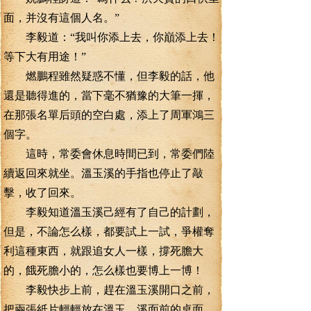
面，并沒有這個人名。”
李毅道：“我叫你添上去，你巔添上去！
等下大有用途！”
燃鵬程雖然疑惑不懂，但李毅的話，他
還是聽得進的，當下毫不猶豫的大筆一揮，
在那張名單后頭的空白處，添上了周軍鴻三
個字。
這時，常委會休息時間已到，常委們陸
續返回來就坐。溫玉溪的手指也停止了敲
擊，收了回來。
李毅知道溫玉溪己經有了自己的計劃，
但是，不論怎么樣，都要試上一試，爭權奪
利這種東西，就跟追女人一樣，撐死膽大
的，餓死膽小的，怎么樣也要博上一博！
李毅快步上前，趕在溫玉溪開口之前，
把兩張紙片輕輕放在溫玉、溪面前的桌面