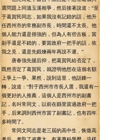
選問題上同溫玉溪相爭，然后接著說道：“至
于葛賀民同志，如果我沒有記錯的話，他升
任西州市的常務副市長，時間還不太長。他
個人能力還是很強的，但為人有些古板，當
副手還是不錯的，要當政府一把手的話，依
我之見，還是先鍛煉兩年再說不遲。”
唐春強先揚后抑，把葛賀民給否定了，
既然否定了葛賀民，就證明他想在這個名額
上爭上一爭。果然，說到這里，他話鋒一
轉，說道：“對于西州市市長人選，我還有一
個更好的人推薦，這個人是西州市的副書
記，名叫常同文，以前在縣里當過政府一把
手，后來調到西州市當了副書記，也有四年
多時間了。
常同文同志是老三屆的高中生，恢復高
考后，考取了省農大，有著專科學歷，這樣