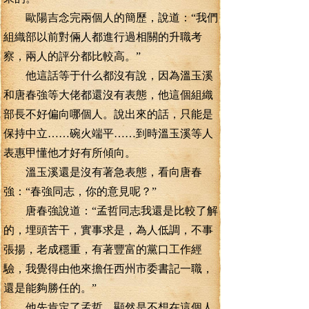
歐陽吉念完兩個人的簡歷，說道：“我們
組織部以前對倆人都進行過相關的升職考
察，兩人的評分都比較高。”
他這話等于什么都沒有說，因為溫玉溪
和唐春強等大佬都還沒有表態，他這個組織
部長不好偏向哪個人。說出來的話，只能是
保持中立……碗火端平……到時溫玉溪等人
表惠甲懂他才好有所傾向。
溫玉溪還是沒有著急表態，看向唐春
強：“春強同志，你的意見呢？”
唐春強說道：“孟哲同志我還是比較了解
的，埋頭苦干，實事求是，為人低調，不事
張揚，老成穩重，有著豐富的黨口工作經
驗，我覺得由他來擔任西州市委書記一職，
還是能夠勝任的。”
他先肯定了孟哲，顯然是不想在這個人