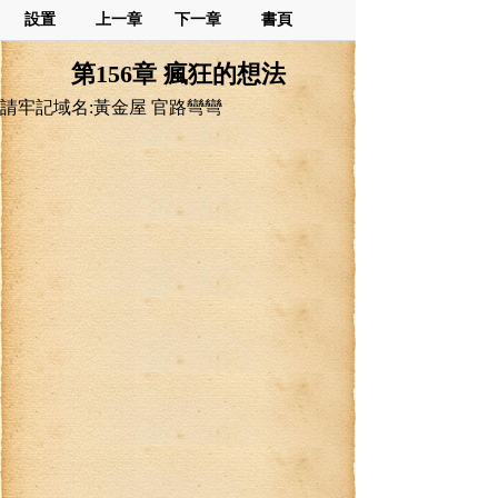
設置
上一章
下一章
書頁
第156章 瘋狂的想法
請牢記域名:黃金屋 官路彎彎