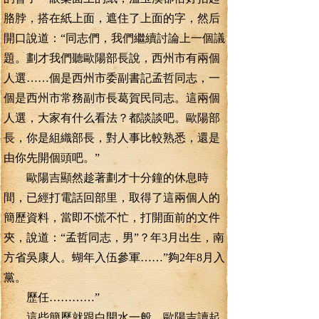
胳脖，搭在紙上面，遮住了上面的字，然后
開口說道：“同志們，我們繼續討論上一個議
題。劃才我們聽歐陽部長說，西州市有兩個
人選……個是西州市委副書記孟哲同志，一
個是西州市常務副市長葛賀民同志。這兩個
人選，大家有什么看法？都談談吧。歐陽部
長，你是組織部長，對人事比較熟悉，還是
由你先開個頭吧。”
歐陽吉顯然趁著劃才十分鐘的休息時
間，已經打電話回部里，取得了這兩個人的
簡歷資料，當即不慌不忙，打開面前的文件
夾，說道：“孟哲同志，男”？年3月出生，南
方省吳康人。蝴年入伍參軍……”夠2年8月入
黨。
歷任…………”
這些簡歷就跟白開水一般，歐陽吉讀起