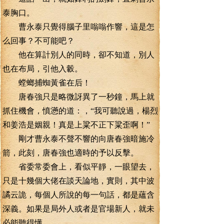
泰胸口。
曹永泰只覺得腦子里嗡嗡作響，這是怎
么回事？不可能吧？
他在算計別人的同時，卻不知道，別人
也在布局，引他入轂。
螳螂捕蜘黃雀在后！
唐春強只是略微訝異了一秒鐘，馬上就
抓住機會，憤懣的道：，“我可聽說過，楊烈
和姜浩是姻親！真是上粱不正下粱歪啊！”
剛才曹永泰不聲不響的向唐春強暗施冷
箭，此刻，唐春強也適時的予以反擊。
省委常委會上，看似平靜，一眼望去，
只是十幾個大佬在談天論地，實則，其中波
譎云詭，每個人所說的每一句話，都是蘊含
深義。如果是局外人或者是官場新人，就未
必能聽得懂。