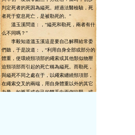
判定死者的死因為縊死。經過法醫檢驗，死
者死于窒息死亡，是被勒死的。”
溫玉溪問道：，“縊死和勒死，兩者有什
么不同嗎？”
李毅知道溫玉溪這是要自己解釋給常委
們聽，于是說道：，“利用自身全部或部分的
體重，使環繞頸項部的繩索或其他類似物壓
迫頸項部而引起的死亡稱為縊死。而勒死，
與縊死不同之處在于，以繩索纏繞頸項部，
在繩索交叉的兩端，用自身體重以外的其它
力量，如兇手或自己的雙手向兩側拉緊，或
用某種機械的作用，使繩索絞勒頸項部，導
致窒息死，又稱絞死。兩者有著本質的區
別，一種死于自身重力致死，另外一種，則
死于外力致死！”
溫玉溪點頭道：“我明白了，這么說來，