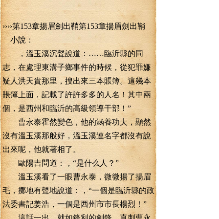
››››第153章揚眉劍出鞘第153章揚眉劍出鞘
小說：
，溫玉溪沉聲說道：……臨沂縣的同
志，在處理東溝子鄉事件的時候，從犯罪嫌
疑人洪天貴那里，搜出來三本賬簿。這幾本
賬簿上面，記載了許許多多的人名！其中兩
個，是西州和臨沂的高級領導干部！”
曹永泰霍然變色，他的涵養功夫，顯然
沒有溫玉溪那般好，溫玉溪連名字都沒有說
出來呢，他就著相了。
歐陽吉問道：，“是什么人？”
溫玉溪看了一眼曹永泰，微微揚了揚眉
毛，擲地有聲地說道：，“一個是臨沂縣的政
法委書記姜浩，一個是西州市市長楊烈！”
這話一出，就如鋒利的劍鋒，直刺曹永