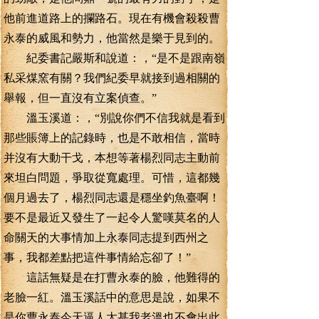
他前進道路上的攔路石。現在有機會殺殺曹
永泰的威風和勢力，他當然是樂于見到的。
紀委書記嚴斯和說道：，“是不是跟南嶺
私采煤窯有關？我們紀委早就接到過相關的
舉報，但一直沒有立案偵查。”
溫玉溪道：，“別說你們不信我就是看到
那些賬簿上的記錄時，也是不敢相信，當時
并沒有大動干戈，本想等著楊烈同志主動前
來坦白問題，爭取從寬處理。可惜，這都幾
個月過去了，楊烈同志還是穩坐釣魚臺啊！
要不是最近又發生了一起令人驚嘆莫名的人
命關天的大事情加上永泰同志提到西州之
事，我都差點把這件事情給忘卻了！”
這話無疑是在打曹永泰的臉，他難得的
老臉一紅。溫玉溪話中的意思是說，如果不
是你曹永泰今天逼人太甚我老溫也不會出此