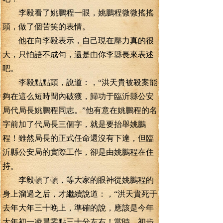
李毅看了姚鵬程一眼，姚鵬程微微搖搖
頭，做了個苦笑的表情。
他在向李毅表示，自己現在壓力真的很
大，只怕語不成句，還是由你李縣長來表述
吧。
李毅點點頭，說道：，“洪天貴被殺案能
夠在這么短時間內破獲，歸功于臨沂縣公安
局代局長姚鵬程同志。”他有意在姚鵬程的名
字前加了代局長三個字，就是要抬舉姚鵬
程！雖然局長的正式任命還沒有下達，但臨
沂縣公安局的實際工作，卻是由姚鵬程在住
持。
李毅頓了頓，等大家的眼神從姚鵬程的
身上溜過之后，才繼續說道：，“洪天貴死于
去年大年三十晚上，準確的說，應該是今年
大年初一凌晨零點三十分左右！當時，初步