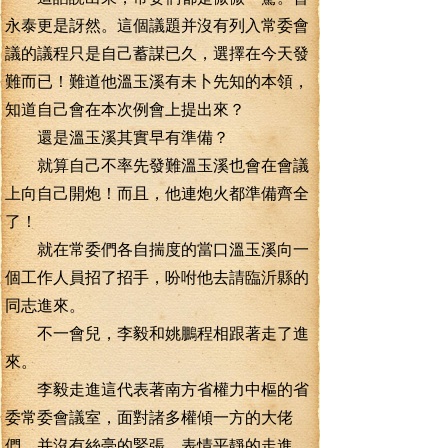
永泰更是訝然。這個議題并沒有列入常委會
議的議程只是自己蓄謀已久，選擇在今天發
難而已！難道他溫玉溪有未卜先知的本領，
知道自己會在本次例會上提出來？
還是溫玉溪其實早有準備？
就算自己不率先發難溫玉溪也會在會議
上向自己開炮！而且，他連炮火都準備齊全
了！
就在常委們各自揣度的當口溫玉溪向一
個工作人員招了招手，吩咐他去請臨沂縣的
同志進來。
不一會兒，李毅和姚鵬程相跟著走了進
來。
李毅走進這代表著南方省權力中樞的省
委常委會議室，面對諸多權傾一方的大佬
們，并沒有絲毫的緊張。表情平靜的走進