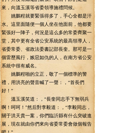
來，向溫玉溪等省委領導施禮問候。
姚鵬程就要緊張得多了，手心全都是汗
水。這里面隨便一個人坐在他面前，他都要
緊張好一陣子，何況是這么多的常委齊聚一
堂，其中更有全省公安系統的最高領導人，
省委常委、省政法委書記邵長奎。那可是一
個雷歷風行，嫉惡如仇的人，在南方省公安
系統中很有威名。
姚鵬程啪的立正，敬了一個標準的警
禮，用洪亮的聲音喊了一聲：，“首長們
好！”
溫玉溪笑道：，“長奎同志手下無弱兵
啊！呵呵！”然后對李毅道：，“李毅同志，
關于洪天貴一案，你們臨沂縣有什么突破進
展，現在就由你們來向省委常委會做個報告
吧！”