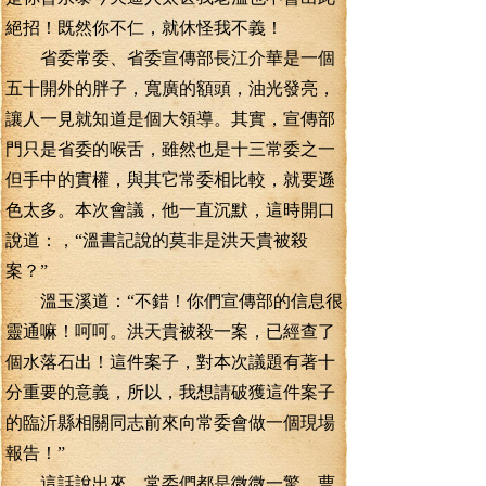
絕招！既然你不仁，就休怪我不義！
省委常委、省委宣傳部長江介華是一個
五十開外的胖子，寬廣的額頭，油光發亮，
讓人一見就知道是個大領導。其實，宣傳部
門只是省委的喉舌，雖然也是十三常委之一
但手中的實權，與其它常委相比較，就要遜
色太多。本次會議，他一直沉默，這時開口
說道：，“溫書記說的莫非是洪天貴被殺
案？”
溫玉溪道：“不錯！你們宣傳部的信息很
靈通嘛！呵呵。洪天貴被殺一案，已經查了
個水落石出！這件案子，對本次議題有著十
分重要的意義，所以，我想請破獲這件案子
的臨沂縣相關同志前來向常委會做一個現場
報告！”
這話說出來，常委們都是微微一驚。曹