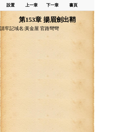
設置
上一章
下一章
書頁
第153章 揚眉劍出鞘
請牢記域名:黃金屋 官路彎彎