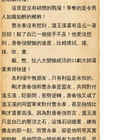
這里是沒有硝煙的戰場！爭奪的是令男
人如癡如醉的權柄！
曹永泰沒有想到，溫玉溪還有這么一著
后招！殺了自己一個措手不及！他更沒想
到，唐春強變臉的速度，比精擅拭、揉、
抹、吹、畫、
戴、憋、扯八大變臉絕活的11劇大師還
要來得快捷！
名利場中無朋友，只有利益是永恒的。
剛才唐春強和曹永泰是盟友，共同對付
溫玉溪，眨眼間，形勢逆轉，唐春強又成了
溫玉溪的同盟軍來對付曹永泰，甚至熱情比
剛才還要高漲。因為對唐春強而言，溫玉溪
只是自己的壓頂之石，這塊石頭雖重，總有
搬走的那一刻。而曹永泰，卻是他明哥其實
的勁敵，是他問鼎一號的最有力的對手，是