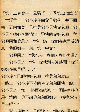
「第」二卷參事，風騷「一」季第127章誰許
一世浮華 郭小玲任由父母數落，并不回
嘴，五內如焚，只推著郭小天快穿衣服：郭
小天也擔心李毅情況，飛快的穿好衣服，對
郭興國和梁蒜道：“爸，媽，你們在家里等消
息，我跟姐去一趟。第一中文”
郭興國道：“我也去！多個人多份力量.”
郭小天道：“爸，你就別去湊熱鬧了你陪
媽媽在家里吧……”
郭小玲也已經換好衣服，拉著弟弟就出
一路上，郭小玲不停的催促弟弟開快一點。
郭小天道：“姐，路面都結冰了，開快車很容
易打滑的，你不想你弟弟跟姐夫一樣摔進溝
里去吧？”
幫卜玲聽了，只得說道：“那你盡量穩中