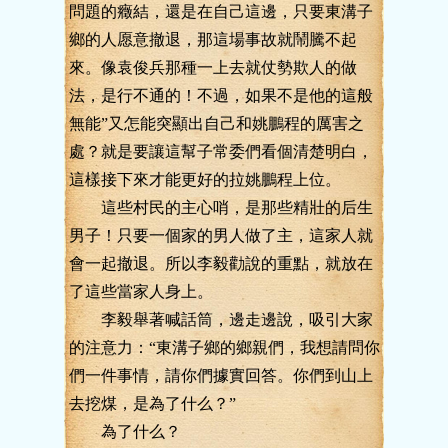
問題的癥結，還是在自己這邊，只要東溝子
鄉的人愿意撤退，那這場事故就鬧騰不起
來。像袁俊兵那種一上去就仗勢欺人的做
法，是行不通的！不過，如果不是他的這般
無能”又怎能突顯出自己和姚鵬程的厲害之
處？就是要讓這幫子常委們看個清楚明白，
這樣接下來才能更好的拉姚鵬程上位。
這些村民的主心哨，是那些精壯的后生
男子！只要一個家的男人做了主，這家人就
會一起撤退。所以李毅勸說的重點，就放在
了這些當家人身上。
李毅舉著喊話筒，邊走邊說，吸引大家
的注意力：“東溝子鄉的鄉親們，我想請問你
們一件事情，請你們據實回答。你們到山上
去挖煤，是為了什么？”
為了什么？