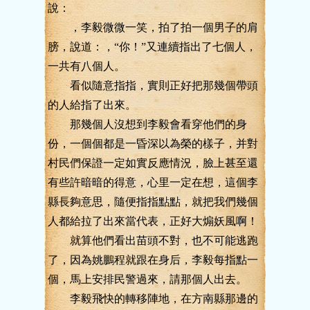
說：
，李毅微微一笑，拍了拍一個男子的肩
膀，說道：，“你！”又連續指出了七個人，
一共有八個人。
看似隨意指指，實則正好把那幾個帶頭
的人給指了出來。
那幾個人沒想到李毅會看穿他們的身
份，一個個都是一昏深以為榮的樣子，并對
村民們保證一定如實反應情況，臉上甚至還
有些許暗暗的得意，心里一定在想，這個李
縣長夠意思，隨便指指點點，就把我們幾個
人都給拉了出來當代表，正好大煽妖風啊！
就算他們看出苗頭不對，也不可能逃跑
了，因為姚鵬程就跟在身后，李毅每指點一
個，馬上安排民警過來，請那個人出去。
李毅飛快的轉移陣地，在方南縣那邊的