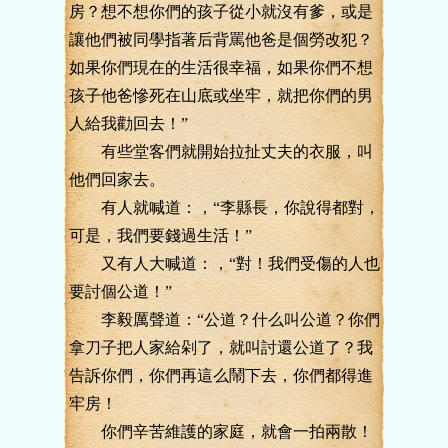
房？想不想你們的孩子從小就沒有爹，或是
讓他們被同學指著后背罵他爸是個勞改犯？
如果你們現在的生活很幸福，如果你們不想
孩子他爸慘死在山底或坐牢，就把你們的男
人給我勸回去！”
有些堂客們就開始拉扯丈夫的衣服，叫
他們回家去。
有人就喊道：，“李縣長，你說得都對，
可是，我們要錢過生活！”
又有人大喊道：，“對！我們受傷的人也
要討個公道！”
李毅厲聲道：“公道？什么叫公道？你們
拿刀子把人家給剁了，就叫討還公道了？我
告訴你們，你們再這么鬧下去，你們都得進
牢房！
你們辛苦維護的家庭，就會一拍兩散！