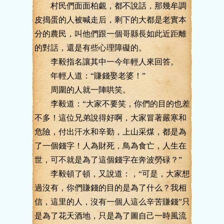
村民們面面柏覷，都不說話，那幾牟調
皮搗蛋的人被喊走后，剩下的大都是老實本
分的農民，叫他們跟一個哥縣長如此近距離
的對話，還是有些心理障礙的。
李毅指名讓其中一今年輕人來回答。
年輕人道：“賺錢娶老婆！”
周圍的人就一陣哄笑。
李毅道：“大家不要笑，你們的目的也差
不多！這位兄弟說得好啊，大家冒著嚴寒和
危險，付出汗水和辛勤，上山采煤，都是為
了一個錢字！人為財死，鳥為食亡，人生在
世，可不就是為了這個錢字在奔波勞碌？”
李毅頓了頓，又說道：，“可是，大家想
過沒有，你們賺錢的目的是為了什么？我相
信，這里的人，沒有一個人這么辛苦賺錢”只
是為了花天酒地，只是為了圖自己一時風流