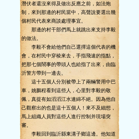
潛伏者還沒來得及做出反應之前，如法炮
制，來到那邊的村民當中，高聲說要選出幾
個村民代表來商談處理事宜。
那邊的村干部們馬上就跳出來支持李毅
的做法。
李毅不會給他們自己選擇這個代表的機
會，在村民中穿棱來去，手指飛速的指點，
把那七個鬧事的帶頭人也給指了出來，由臨
沂警方帶到一邊去。
這十五個人分別被帶上了兩輛警用中巴
車，姚鵬程看到這些人，心里對李毅的敬
佩，真提有如滔滔江水連綿不絕。因為他自
己觀察出的也是這十五個人！來不及細想，
馬上組織人員對這些人進行控制并現場突
審。
李毅回到臨沂縣東溝子鄉這邊。他知道