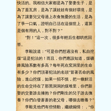
快活的。我相信大家都是為了娶妻生子，是
為了蓋瓦房，是為了讓娃娃有個好環境，是
為了讓妻兒父母過上衣食無憂的生活，是為
了爭一口氣，證明自己活在這個世上，還算
是個有用的人，對不對？”
“對！”這一次，很多年輕后生都哄然回
答。
李毅說道：“可是你們想過沒有，私自挖
煤”這是犯法的！而且，你們應該知道，煤礦
鋒風險系數有多高？每年死在窯洞里的生命
有多少？你們頂著犯法的名頭”冒著丟命的風
險，進山挖煤，如果一招不慎，把一條鮮活
的生命交待在了那黑洞洞的煤堆里，你們新
娶的交妻誰去擁抱？你們剛生的兒子誰去撫
養？你們白發蒼蒼的老父母，哪個去瞻養？”
李毅見他們有些情動，繼續煽情：，“你