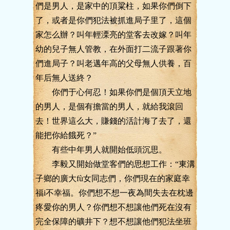
們是男人，是家中的頂粱柱，如果你們倒下
了，或者是你們犯法被抓進局子里了，這個
家怎么辦？叫年輕溧亮的堂客去改嫁？叫年
幼的兒子無人管教，在外面打二流子跟著你
們進局子？叫老邁年高的父母無人供養，百
年后無人送終？
你們于心何忍！如果你們是個頂天立地
的男人，是個有擔當的男人，就給我滾回
去！世界這么大，賺錢的活計海了去了，還
能把你給餓死？”
有些中年男人就開始低頭沉思。
李毅又開始做堂客們的思想工作：“東溝
子鄉的廣大fù女同志們，你們現在的家庭幸
福i不幸福。你們想不想一夜為間失去在枕邊
疼愛你的男人？你們想不想讓他們死在沒有
完全保障的礦井下？想不想讓他們犯法坐班