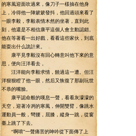
的寒風迎面吹過來，像刀子一樣抽在他身
上，冷得他一陣簌簌發抖，他回過頭來看了
一眼李毅，李毅表情木然的坐著，直到此
刻，他還是不相信康平這個人會主動認錯。
他在等著看一出好戲，看看這些家伙，到底
能耍出什么詭計來。
康平見李毅沒有回心轉意叫他下來的意
思，便向汪洋看去，
汪洋能向李毅求情，饒過這一遭。但汪
洋狠狠瞪了他一眼，然后又恢復了那副玩世
不恭的嘴臉。
康平認命般的嘆息一聲，看看灰濛濛的
天空，迎著冷冽的寒風，伸開雙臂，像跳水
運動員一般，彎腰，屈膝，縱身一跳，從窗
臺上跳了下去。
“啊唷”一聲痛苦的呻吟從下面傳了上