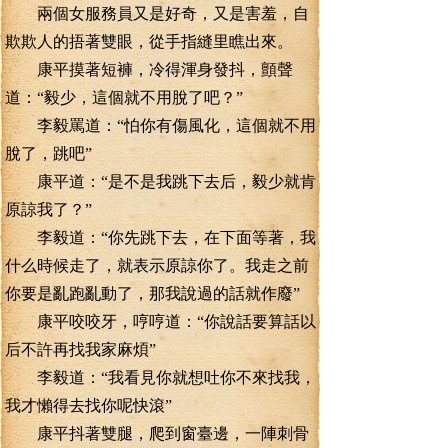
兩個女服務員又是好奇，又是害羞，自
欺欺人的捂著雙眼，從手指縫里瞧出來。
康平摸著短褲，冷得渾身發抖，顫聲
道：“毅少，這個就不用脫了吧？”
李毅罵道：“怕你有傷風化，這個就不用
脫了，跳吧”
康平道：“是不是我跳下去后，毅少就肯
原諒我了？”
李毅道：“你先跳下去，在下面等著，我
什么時候走了，就表示原諒你了。我走之前
你要是亂跑亂動了，那我說過的話就作廢”
康平咬咬牙，哼哼道：“你說話要算話以
后不許再找我家麻煩”
李毅道：“我看見你就想吐你不來找我，
我才懶得去找你呢快滾”
康平抖著雙腿，爬到窗臺邊，一陣刺骨