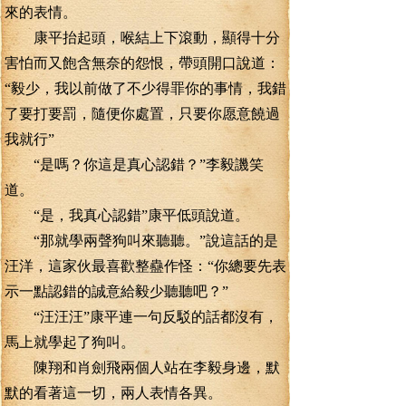
來的表情。
康平抬起頭，喉結上下滾動，顯得十分
害怕而又飽含無奈的怨恨，帶頭開口說道：
“毅少，我以前做了不少得罪你的事情，我錯
了要打要罰，隨便你處置，只要你愿意饒過
我就行”
“是嗎？你這是真心認錯？”李毅譏笑
道。
“是，我真心認錯”康平低頭說道。
“那就學兩聲狗叫來聽聽。”說這話的是
汪洋，這家伙最喜歡整蠱作怪：“你總要先表
示一點認錯的誠意給毅少聽聽吧？”
“汪汪汪”康平連一句反駁的話都沒有，
馬上就學起了狗叫。
陳翔和肖劍飛兩個人站在李毅身邊，默
默的看著這一切，兩人表情各異。