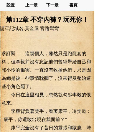
設置
上一章
下一章
書頁
第112章 不穿內褲？玩死你！
請牢記域名:黃金屋 官路彎彎
求訂閱 這幾個人，雖然只是跑龍套的
料，但李毅并沒有忘記他們曾經帶給自己和
郭小玲的傷害。一直沒有收拾他們，只是因
為總是被一些事情耽擱了，沒來得及整治這
些小角色罷了。
今日在這里相見，忽然就勾起李毅的恨
意來。
李毅背負著雙手，看著康平，冷笑道：
“康平，你還敢出現在我面前？”
康平完全沒有了昔日的囂張和跋扈，垮