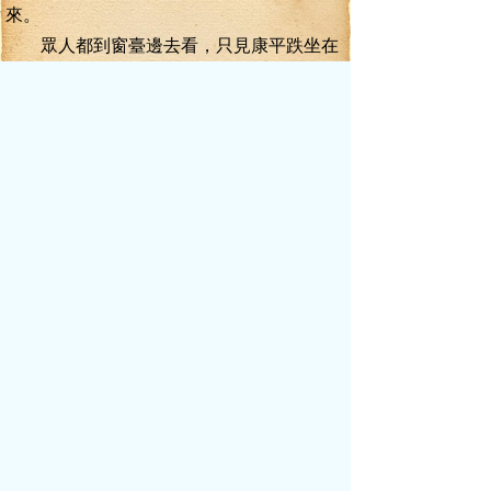
來。
眾人都到窗臺邊去看，只見康平跌坐在
地上，摸著屁股哎喲哎喲的亂叫。
下面不遠處就是繁華街道，冷不丁有人
光著身子跳樓，立時引起眾人的圍觀，很
快，下面就聚集了一群看熱鬧的群眾，圍著
康平指指點點。康平又痛又羞，卻愣是不敢
離開，凍得他在下面跳來跳去，用運動抗拒
嚴寒。
有人丟了一件衣服給他，他也不敢穿，
又扔了回去。有個好心的阿婆上前問他為什
么光著身子在這里。康平哪里敢如實回答？
只是說運動，鍛煉身體。還說冬天光身子運
動是最鍛煉身體的。
看到這一幕，伍彬等三人都是大驚失色
個個臉上閃現出十分痛苦和恐懼的神色。