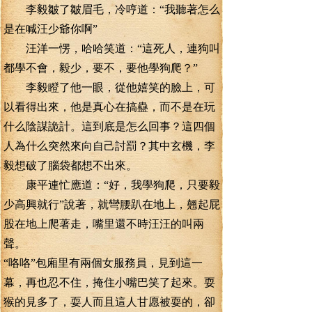
李毅皺了皺眉毛，冷哼道：“我聽著怎么
是在喊汪少爺你啊”
汪洋一愣，哈哈笑道：“這死人，連狗叫
都學不會，毅少，要不，要他學狗爬？”
李毅瞪了他一眼，從他嬉笑的臉上，可
以看得出來，他是真心在搞蠱，而不是在玩
什么陰謀詭計。這到底是怎么回事？這四個
人為什么突然來向自己討罰？其中玄機，李
毅想破了腦袋都想不出來。
康平連忙應道：“好，我學狗爬，只要毅
少高興就行”說著，就彎腰趴在地上，翹起屁
股在地上爬著走，嘴里還不時汪汪的叫兩
聲。
“咯咯”包廂里有兩個女服務員，見到這一
幕，再也忍不住，掩住小嘴巴笑了起來。耍
猴的見多了，耍人而且這人甘愿被耍的，卻