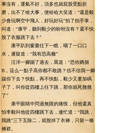
事沒有，運氣不好，頂多也就屁股受點折
磨，出不了啥大事，便哈哈大笑道：“還是毅
少會玩啊空中飛人，好玩好玩”拍了拍手掌，
叫道：“康平，聽到毅少的吩咐沒有？還不快
脫了衣服跳下去？”
康平趴到窗臺往下一瞧，咽了一口口
水，遲疑道：“我有恐高癥”
汪洋一腳踢了過去，罵道：“恐你媽個
B，這么一點子高你都不敢跳？信不信我一腳
踹你下去？快點，再不快點，毅少又要加碼
子了，叫你從四樓上往下跳，那你就死翹翹
了”
康平眼睛中閃過無限的痛恨，但他還真
怕李毅叫他從四樓跳下去，連忙道：“我跳，
我跳”三下五除二，就脫掉了衣褲，只留一條
褲衩。