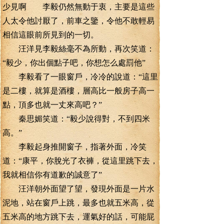
少見啊 李毅仍然無動于衷，主要是這些
人太令他討厭了，前車之鑒，令他不敢輕易
相信這眼前所見到的一切。
汪洋見李毅絲毫不為所動，再次笑道：
“毅少，你出個點子吧，你想怎么處罰他”
李毅看了一眼窗戶，冷冷的說道：“這里
是二樓，就算是酒樓，層高比一般房子高一
點，頂多也就一丈來高吧？”
秦思媚笑道：“毅少說得對，不到四米
高。”
李毅起身推開窗子，指著外面，冷笑
道：“康平，你脫光了衣褲，從這里跳下去，
我就相信你有道歉的誠意了”
汪洋朝外面望了望，發現外面是一片水
泥地，站在窗戶上跳，最多也就五米高，從
五米高的地方跳下去，運氣好的話，可能屁