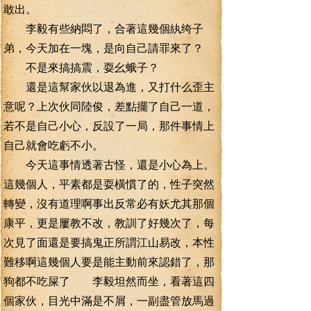
敢出。
李毅有些納悶了，合著這幾個紈绔子
弟，今天加在一塊，是向自己請罪來了？
不是來搞搞震，耍幺蛾子？
還是這幫家伙以退為進，又打什么歪主
意呢？上次伙同陸俊，差點擺了自己一道，
若不是自己小心，反設了一局，那件事情上
自己就會吃虧不小。
今天這事情透著古怪，還是小心為上。
這幾個人，平素都是耍橫慣了的，性子突然
轉變，沒有道理啊事出反常必有妖尤其那個
康平，更是屢教不改，教訓了好幾次了，每
次見了面還是要搞鬼正所謂江山易改，本性
難移啊這幾個人要是能主動前來認錯了，那
狗都不吃屎了 李毅坦然而坐，看著這四
個家伙，目光中滿是不屑，一副盡管放馬過