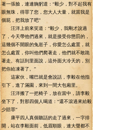
著一張臉，連連躹躬道：“毅少，對不起我有
眼無珠，得罪了您，您大人大量，就當我是
個屁，把我放了吧”
汪洋上前來笑道：“毅少，我剛才說過
了，今天帶他們過來，就是接受你懲罰的，
這幾個不開眼的兔崽子，你愛怎么處置，就
怎么處置，你叫他們爬著走，他們就不敢跪
著走。有話到里面說，這外面大冷天的，別
把你給凍著了。”
這家伙，嘴巴就是會說話，李毅在他指
引下，進了滿園，來到一間大包廂里。
汪洋搬了一把椅子，放在當中，請李毅
坐下了，對那四個人喝道：“還不滾過來給毅
少賠罪”
康平四人真個聽話的走了過來，一字排
開，站在李毅面前，低眉順眼，連大聲都不